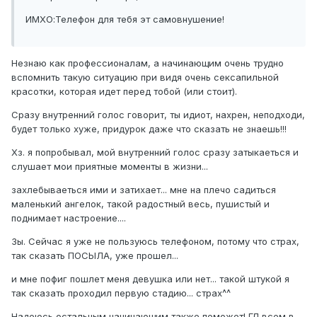
ИМХО:Телефон для тебя эт самовнушение!
Незнаю как профессионалам, а начинающим очень трудно
вспомнить такую ситуацию при видя очень сексапильной
красотки, которая идет перед тобой (или стоит).
Сразу внутренний голос говорит, ты идиот, нахрен, неподходи,
будет только хуже, придурок даже что сказать не знаешь!!!
Хз. я попробывал, мой внутренний голос сразу затыкаеться и
слушает мои приятные моменты в жизни...
захлебываеться ими и затихает... мне на плечо садиться
маленький ангелок, такой радостный весь, пушистый и
поднимает настроение....
Зы. Сейчас я уже не пользуюсь телефоном, потому что страх,
так сказать ПОСЫЛА, уже прошел...
и мне пофиг пошлет меня девушка или нет... такой штукой я
так сказать проходил первую стадию... страх^^
Надеюсь остальным начинающим также поможет! ГЛ всем в