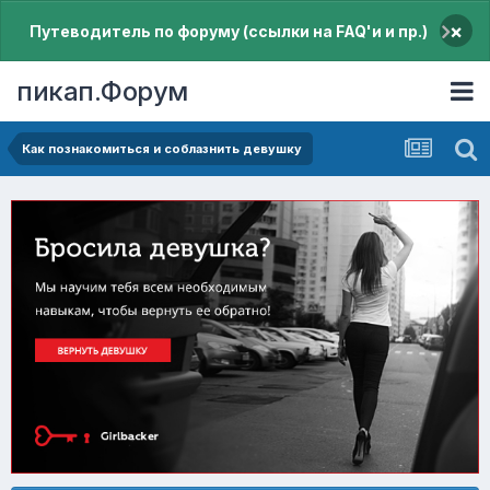
×
Путеводитель по форуму (ссылки на FAQ'и и пр.)
пикап.Форум
Как познакомиться и соблазнить девушку