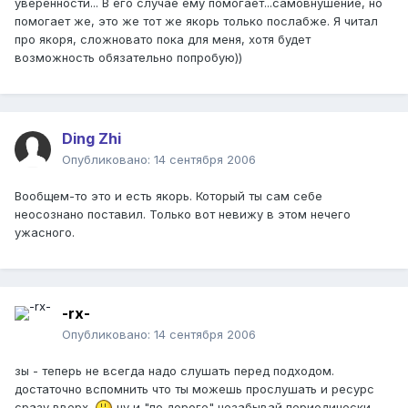
уверенности... В его случае ему помогает...самовнушение, но
помогает же, это же тот же якорь только послабже. Я читал
про якоря, сложновато пока для меня, хотя будет
возможность обязательно попробую))
Ding Zhi
Опубликовано:
14 сентября 2006
Вообщем-то это и есть якорь. Который ты сам себе
неосознано поставил. Только вот невижу в этом нечего
ужасного.
-rx-
Опубликовано:
14 сентября 2006
зы - теперь не всегда надо слушать перед подходом.
достаточно вспомнить что ты можешь прослушать и ресурс
сразу вверх.
ну и "по дороге" незабывай периодически