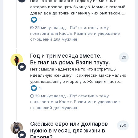
Помню как то помогал одному из местных
авторов возвращать бывшую. Момент который
довёл всё до точки кипения у них был такой. ...
1
25 минут назад
-
Пэ^
ответил в тему
пользователя
Касс
в
Pазвитие и удержание
отношений для мужчин
Год и три месяца вместе.
20
Выгнал из дома. Взяли паузу.
Нет смысла надеется на то что встретишь
идеальную женщину. Психически максимально
уравновешенную и зрелую. Женщины часто...
1
39 минут назад
-
Пэ^
ответил в тему
пользователя
Касс
в
Pазвитие и удержание
отношений для мужчин
Сколько евро или долларов
250
нужно в месяц для жизни в
Европе?