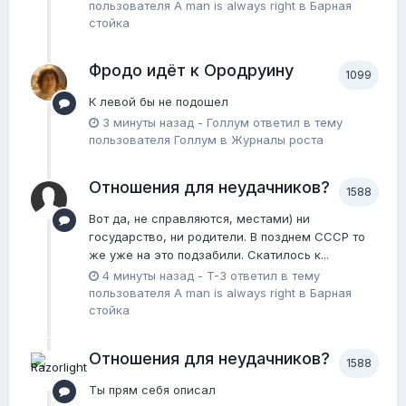
пользователя
A man is always right
в
Барная
стойка
Фродо идёт к Ородруину
1099
К левой бы не подошел
3 минуты назад
-
Голлум
ответил в тему
пользователя
Голлум
в
Журналы роста
Отношения для неудачников?
1588
Вот да, не справляются, местами) ни
государство, ни родители. В позднем СССР то
же уже на это подзабили. Скатилось к...
4 минуты назад
-
T-3
ответил в тему
пользователя
A man is always right
в
Барная
стойка
Отношения для неудачников?
1588
Ты прям себя описал