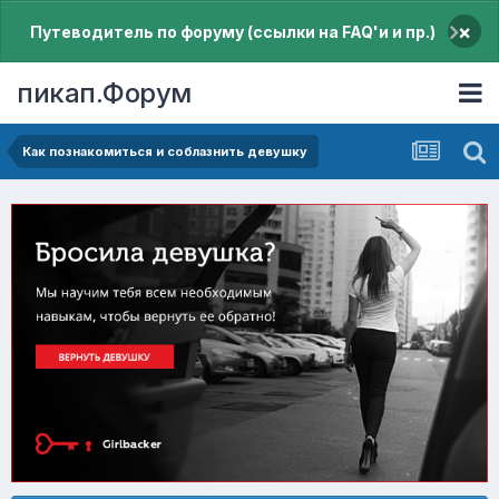
×
Путеводитель по форуму (ссылки на FAQ'и и пр.)
пикап.Форум
Как познакомиться и соблазнить девушку