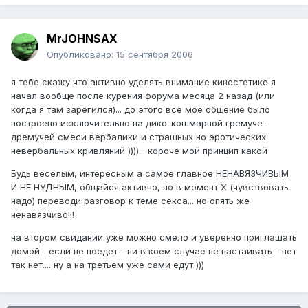
MrJOHNSAX
Опубликовано:
15 сентября 2006
я тебе скажу что активно уделять внимание кинестетике я
начал вообще после курения форума месяца 2 назад (или
когда я там зарегился)... до этого все мое общение было
построено исключительно на дико-кошмарной гремуче-
дремучей смеси вербалики и страшных но эротических
невербальных кривляний ))))... короче мой принцип какой
Будь веселым, интересным а самое главное НЕНАВЯЗЧИВЫМ
И НЕ НУДНЫМ, общайся активно, но в момент Х (чувствовать
надо) переводи разговор к теме секса... но опять же
ненавязчиво!!!
на втором свидании уже можно смело и уверенно приглашать
домой... если не поедет - ни в коем случае не настаивать - нет
так нет.... ну а на третьем уже сами едут )))