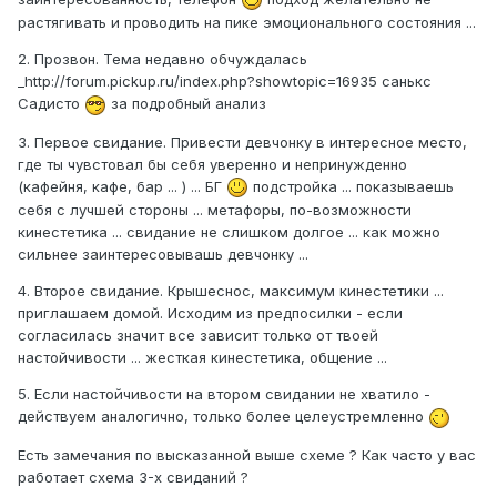
растягивать и проводить на пике эмоционального состояния ...
2. Прозвон. Тема недавно обчуждалась
_http://forum.pickup.ru/index.php?showtopic=16935 санькс
Садисто
за подробный анализ
3. Первое свидание. Привести девчонку в интересное место,
где ты чувстовал бы себя уверенно и непринужденно
(кафейня, кафе, бар ... ) ... БГ
подстройка ... показываешь
себя с лучшей стороны ... метафоры, по-возможности
кинестетика ... свидание не слишком долгое ... как можно
сильнее заинтересовывашь девчонку ...
4. Второе свидание. Крышеснос, максимум кинестетики ...
приглашаем домой. Исходим из предпосилки - если
согласилась значит все зависит только от твоей
настойчивости ... жесткая кинестетика, общение ...
5. Если настойчивости на втором свидании не хватило -
действуем аналогично, только более целеуcтремленно
Есть замечания по высказанной выше схеме ? Как часто у вас
работает схема 3-х свиданий ?