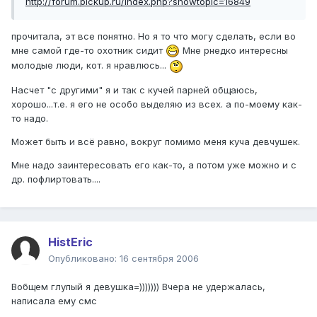
http://forum.pickup.ru/index.php?showtopic=16849
прочитала, эт все понятно. Но я то что могу сделать, если во
мне самой где-то охотник сидит
Мне рнедко интересны
молодые люди, кот. я нравлюсь...
Насчет "с другими" я и так с кучей парней общаюсь,
хорошо...т.е. я его не особо выделяю из всех. а по-моему как-
то надо.
Может быть и всё равно, вокруг помимо меня куча девчушек.
Мне надо заинтересовать его как-то, а потом уже можно и с
др. пофлиртовать....
HistEric
Опубликовано:
16 сентября 2006
Вобщем глупый я девушка=))))))) Вчера не удержалась,
написала ему смс