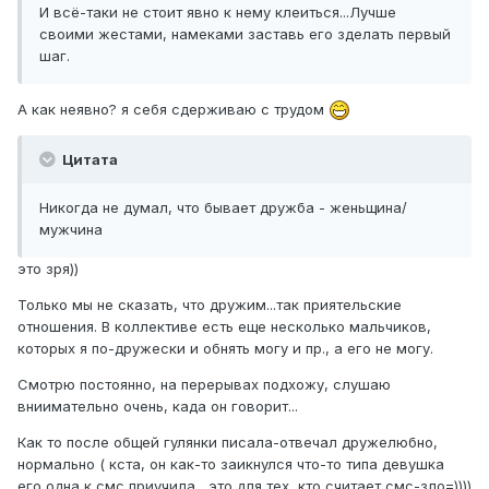
И всё-таки не стоит явно к нему клеиться...Лучше
своими жестами, намеками заставь его зделать первый
шаг.
А как неявно? я себя сдерживаю с трудом
Цитата
Никогда не думал, что бывает дружба - женьщина/
мужчина
это зря))
Только мы не сказать, что дружим...так приятельские
отношения. В коллективе есть еще несколько мальчиков,
которых я по-дружески и обнять могу и пр., а его не могу.
Смотрю постоянно, на перерывах подхожу, слушаю
вниимательно очень, када он говорит...
Как то после общей гулянки писала-отвечал дружелюбно,
нормально ( кста, он как-то заикнулся что-то типа девушка
его одна к смс приучила , это для тех, кто считает смс-зло=))))