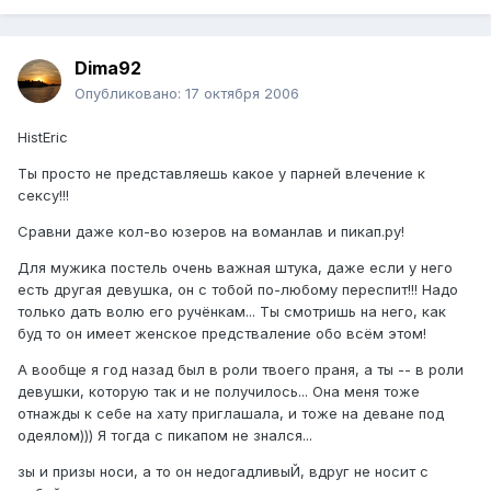
Dima92
Опубликовано:
17 октября 2006
HistEric
Ты просто не представляешь какое у парней влечение к
сексу!!!
Сравни даже кол-во юзеров на воманлав и пикап.ру!
Для мужика постель очень важная штука, даже если у него
есть другая девушка, он с тобой по-любому переспит!!! Надо
только дать волю его ручёнкам... Ты смотришь на него, как
буд то он имеет женское предстваление обо всём этом!
А вообще я год назад был в роли твоего праня, а ты -- в роли
девушки, которую так и не получилось... Она меня тоже
отнажды к себе на хату приглашала, и тоже на деване под
одеялом))) Я тогда с пикапом не знался...
зы и призы носи, а то он недогадливыЙ, вдруг не носит с