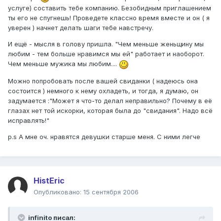
услуге) составить тебе компанию. Безобидным приглашением
ты его не спугнешь! Проведете классно время вместе и он ( я
уверен ) начнет делать шаги тебе навстречу.
И ещё - мысля в голову пришла. "Чем меньше женьщину мы
любим - тем больше нравимся мы ей" работает и наоборот.
Чем меньше мужика мы любим....
Можно попробовать после вашей свиданки ( надеюсь она
состоится ) немного к нему охладеть, и тогда, я думаю, он
задумается :"Может я что-то делал неправильно? Почему в её
глазах нет той искорки, которая была до "свидания". Надо всё
исправлять!"
p.s А мне оч. нравятся девушки старше меня. С ними легче
HistEric
Опубликовано:
15 сентября 2006
infinito писал: