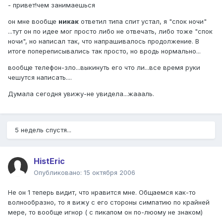
- привет!чем занимаешься
он мне вообще
никак
ответил типа спит устал, я "спок ночи"
...тут он по идее мог просто либо не отвечать, либо тоже "спок
ночи", но написал так, что напрашивалось продолжение. В
итоге попереписывались так просто, но вродь нормально...
вообще телефон-зло...выкинуть его что ли...все время руки
чешутся написать....
Думала сегодня увижу-не увидела...жаааль.
5 недель спустя...
HistEric
Опубликовано:
15 октября 2006
Не он 1 теперь видит, что нравится мне. Общаемся как-то
волнообразно, то я вижу с его стороны симпатию по крайней
мере, то вообще игнор ( с пикапом он по-люому не знаком)