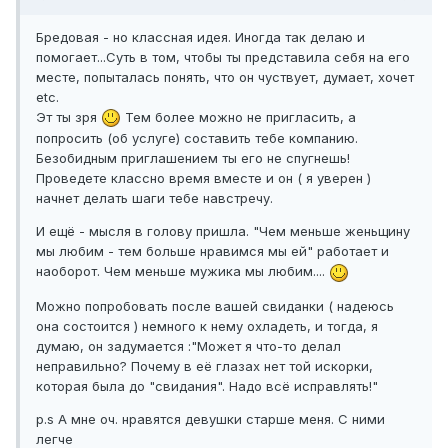
Бредовая - но классная идея. Иногда так делаю и
помогает...Суть в том, чтобы ты представила себя на его
месте, попыталась понять, что он чуствует, думает, хочет
etc.
Эт ты зря
Тем более можно не пригласить, а
попросить (об услуге) составить тебе компанию.
Безобидным приглашением ты его не спугнешь!
Проведете классно время вместе и он ( я уверен )
начнет делать шаги тебе навстречу.
И ещё - мысля в голову пришла. "Чем меньше женьщину
мы любим - тем больше нравимся мы ей" работает и
наоборот. Чем меньше мужика мы любим....
Можно попробовать после вашей свиданки ( надеюсь
она состоится ) немного к нему охладеть, и тогда, я
думаю, он задумается :"Может я что-то делал
неправильно? Почему в её глазах нет той искорки,
которая была до "свидания". Надо всё исправлять!"
p.s А мне оч. нравятся девушки старше меня. С ними
легче