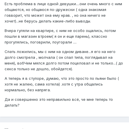
Есть проблема в лице одной девушки....они очень много с ним
общаются, но общаюся по-дружески ( одна знакомая
говворит, что может она ему нрав. , но она ничего не
хочет)...не берусь делать какие-либо выводы.
Вчера гуляли на квартире, с ним не особо ощались, потом
пошли в магазин втроем( я он и еще парень), классно
прогулялись, поговрили, поугорали ....
Спать ложились, мы с ним на одном диване...я его на него
долго смотрела , молчала ( он спал типа, поглядывал на
меня), вобЧем мялся долго потом поцеловал и не только...( до
секса только не дошло, обойдется).
А теперь я в ступоре, думаю, что это просто по пьяни было (
хотя не жалею, сама хотела) .хотя с утра общались
нормально, без напряга.
Да и совершенно это неправильно всё, че мне теперь то
делать?