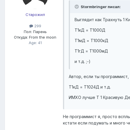
Stormbringer писал:
Старожил
Выглядит как Трахнуть 1 К
299
Т1кД = Т1000Д
Пол:
Парень
Откуда:
From the moon
Т1мД = Т1000кД
Age: 41
Т1гД = Т1000мД
и т.д. ;-)
Автор, если ты программист,
Т1кД = T1024Д и т.д.
ИМХО лучше Т 1 Красивую Дев
Не программист я, просто всплы
кстати если подумать и много ч