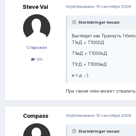
Steve Vai
Опубликовано:
15 сентября 2006
Stormbringer писал:
Выглядит как Трахнуть 1 Кило
Т1кД = Т1000Д
Старожил
Т1мД = Т1000кД
199
Т1гД = Т1000мД
и т.д. ;-)
При таком член может отвалит
Compass
Опубликовано:
15 сентября 2006
Stormbringer писал: