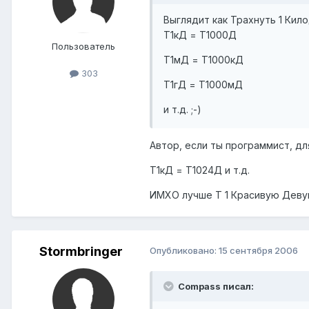
Выглядит как Трахнуть 1 Кило
Т1кД = Т1000Д
Пользователь
Т1мД = Т1000кД
303
Т1гД = Т1000мД
и т.д. ;-)
Автор, если ты программист, дл
Т1кД = T1024Д и т.д.
ИМХО лучше Т 1 Красивую Девуш
Stormbringer
Опубликовано:
15 сентября 2006
Compass писал: