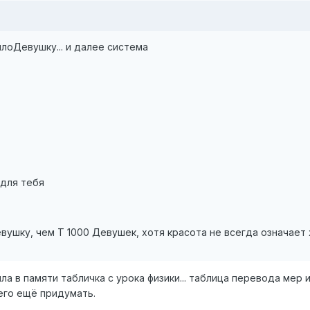
илоДевушку... и далее система
 для тебя
ушку, чем Т 1000 Девушек, хотя красота не всегда означает 
ла в памяти табличка с урока физики... таблица перевода мер 
его ещё придумать.