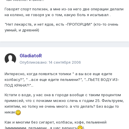
Говорят спорт полезен, а мне из-за него две операции делали
на колено, не говоря уж о том, какую боль я исытывал .
"Нет лекарств, и нет ядов, есть -ПРОПОРЦИИ" (кто-то очень
умный, и древний)
GladiatoR
Опубликовано:
14 сентября 2006
Интересно, когда появяться топики " а вы все еще едите
колбасу?", " ...все еще едите пельмени?", "...ПЬЕТЕ ВОДУ ИЗ-
ПОД КРАНА?!"...
Кстати о воде, у нас она в городе вообще с таким процентом
примесей, что с почками можно слечь к годам 25. Фильтруем,
кипятим, но толку не очень много. а что делать? Без воды то
никак
Как и многим без сигарет, колбасы, кофе, пельменей
(ммммммм, пельмени....я щас вернусь
).