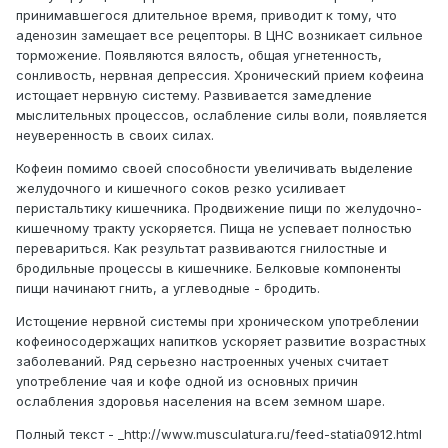
принимавшегося длительное время, приводит к тому, что
аденозин замещает все рецепторы. В ЦНС возникает сильное
торможение. Появляются вялость, общая угнетенность,
сонливость, нервная депрессия. Хронический прием кофеина
истощает нервную систему. Развивается замедление
мыслительных процессов, ослабление силы воли, появляется
неуверенность в своих силах.
Кофеин помимо своей способности увеличивать выделение
желудочного и кишечного соков резко усиливает
перистальтику кишечника. Продвижение пищи по желудочно-
кишечному тракту ускоряется. Пища не успевает полностью
перевариться. Как результат развиваются гнилостные и
бродильные процессы в кишечнике. Белковые компоненты
пищи начинают гнить, а углеводные - бродить.
Истощение нервной системы при хроническом употреблении
кофеиносодержащих напитков ускоряет развитие возрастных
заболеваний. Ряд серьезно настроенных ученых считает
употребление чая и кофе одной из основных причин
ослабления здоровья населения на всем земном шаре.
Полный текст - _http://www.musculatura.ru/feed-statia0912.html