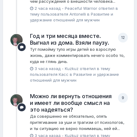
чем рассуждения о внешности человека...
2 часа назад
-
Peaceful Warrior
ответил в
тему пользователя
Antonelli
в
Pазвитие и
удержание отношений для мужчин
Год и три месяца вместе.
12
Выгнал из дома. Взяли паузу.
Тут помойму тупо игры детей во взрослую
жизнь, даже комментировать нечего особо то,
куда не глянь дичь.
3 часа назад
-
Kuzkuz
ответил в тему
пользователя
Касс
в
Pазвитие и удержание
отношений для мужчин
Можно ли вернуть отношения
9
и имеет ли вообще смысл на
это надеяться?
Да совершенно не обязательно, опять
притягивание за уши и трагизм от психологов,
и ты ситуацию не верно понимаешь, ней ей...
3 часа назад
-
Kuzkuz
ответил в тему