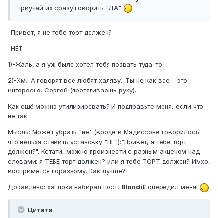
приучай их сразу говорить "ДА"
-Привет, я не тебе торт должен?
-НЕТ
1)-Жаль, а я уж было хотел тебя позвать туда-то..
2)-Хм.. А говорят все любят халяву.. Ты не как все - это
интересно. Сергей (протягиваешь руку).
Как ещё можно утилизировать? И подправьте меня, если что
не так.
Мысль: Может убрать "не" (вроде в Мэдиссоне говорилось,
что нельзя ставить установку "НЕ"):"Привет, я тебе торт
должен?". Кстати, можно произнести с разным акценом над
словами: я ТЕБЕ торт должен? или я тебе ТОРТ должен? Имхо,
воспримется поразному. Как лучше?
Добавлено: ха! пока набирал пост,
BlondiE
опередил меня!
Цитата