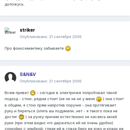
доложусь.
striker
Опубликовано:
21 сентября 2006
Про фоносемантику забываете
S&N&V
Опубликовано:
21 сентября 2006
Всем привет
- сегодня в электричке попробовал такой
подход - стою...рядом стоит (не не не не у меня
) она стоит
в общем, я стою прям напротив поручня - она протягивает
руку и береться (опять вы подумали...нет - я такого пока не
достиг
) за ручку причем естественно не касаясь моей
руки (при этом видно что держаться ей не очень удобно)
спокойно с улыбкой, глядя ей в глаза беру ее руку и кладу ее