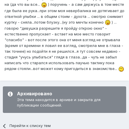
на (да что вы все...
) поручень - а сам держусь в том месте
где была ее рука...при этом моя невербалика не дотягивает до
ответной улыбки ... в общем стоим - духота ... смотрю снимает
куртку - сняла...потом блузку...(ну это мечты конечно
) ...
говорю "девушка разрешите я пройду открою окно" -
естественно пропускает - встает на мое место говорит
"спасибо" - вот после этого она от меня взгляд не отрывала
(время от времени я ловил ее взгляд, смотрела мне в глаза -
так точнее) но подойти я не решился...я тут совсем недавно -
стадия "учусь улыбаться" глядя в глаза...да - чуть не забыл
написать что старался использовать паучью тактику пока
рядом стояли...вот может кому пригодиться в знакомстве...
Архивировано
Эта тема находится в архиве и закрыта для
публикации сообщений.
Перейти к списку тем