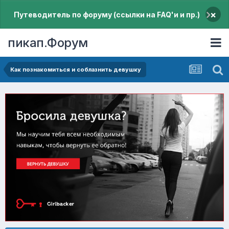
×
Путеводитель по форуму (ссылки на FAQ'и и пр.)
пикап.Форум
Как познакомиться и соблазнить девушку