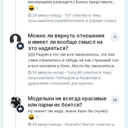
инсинуациии разводите.) Боюсь представить...
1
29 минут назад
-
Пэ^
ответил в тему
пользователя
DeanWinchester
в
Барная стойка
Можно ли вернуть отношения
11
и имеет ли вообще смысл на
это надеяться?
)))))) Радуйся что так всё закончилось, что она
сама отвалилась и забудь её как страшный сон
и все контакты в блок...Могло бы закончиться...
33 минуты назад
-
Yuriy_80
ответил в тему
пользователя
Twithegizel
в
Pазвитие и
удержание отношений для мужчин
Модельки не всегда красивые
26
или парни их боятся?
Ну значит так надо, иначе было бы скучно)
1
40 минут назад
-
Peaceful Warrior
ответил в