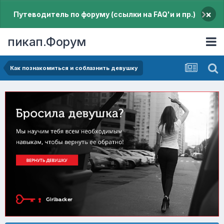
×
Путеводитель по форуму (ссылки на FAQ'и и пр.)
пикап.Форум
Как познакомиться и соблазнить девушку