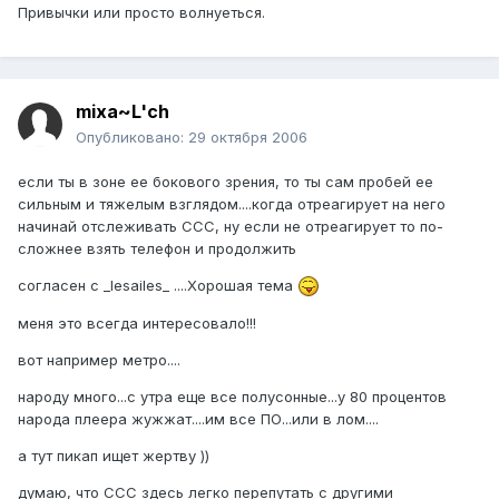
Привычки или просто волнуеться.
mixa~L'ch
Опубликовано:
29 октября 2006
если ты в зоне ее бокового зрения, то ты сам пробей ее
сильным и тяжелым взглядом....когда отреагирует на него
начинай отслеживать ССС, ну если не отреагирует то по-
сложнее взять телефон и продолжить
согласен с _lesailes_ ....Хорошая тема
меня это всегда интересовало!!!
вот например метро....
народу много...с утра еще все полусонные...у 80 процентов
народа плеера жужжат....им все ПО...или в лом....
а тут пикап ищет жертву ))
думаю, что ССС здесь легко перепутать с другими