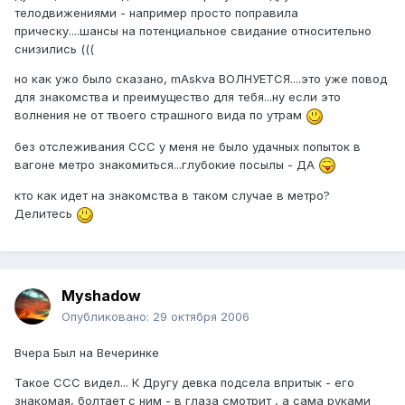
телодвижениями - например просто поправила
прическу....шансы на потенциальное свидание относительно
снизились (((
но как ужо было сказано, mAskva ВОЛНУЕТСЯ....это уже повод
для знакомства и преимущество для тебя...ну если это
волнения не от твоего страшного вида по утрам
без отслеживания ССС у меня не было удачных попыток в
вагоне метро знакомиться...глубокие посылы - ДА
кто как идет на знакомства в таком случае в метро?
Делитесь
Myshadow
Опубликовано:
29 октября 2006
Вчера Был на Вечеринке
Такое ССС видел... К Другу девка подсела впритык - его
знакомая, болтает с ним - в глаза смотрит , а сама руками