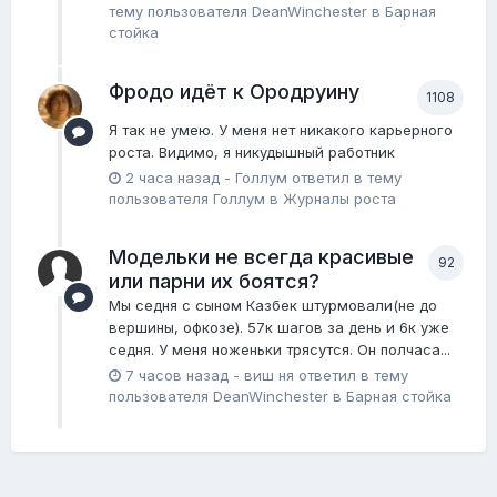
тему пользователя
DeanWinchester
в
Барная
стойка
Фродо идёт к Ородруину
1108
Я так не умею. У меня нет никакого карьерного
роста. Видимо, я никудышный работник
2 часа назад
-
Голлум
ответил в тему
пользователя
Голлум
в
Журналы роста
Модельки не всегда красивые
92
или парни их боятся?
Мы седня с сыном Казбек штурмовали(не до
вершины, офкозе). 57к шагов за день и 6к уже
седня. У меня ноженьки трясутся. Он полчаса...
7 часов назад
-
виш ня
ответил в тему
пользователя
DeanWinchester
в
Барная стойка