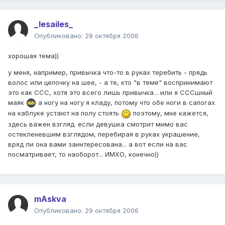
_lesailes_
Опубликовано:
28 октября 2006
хорошая тема))
у меня, например, привычка что-то в руках теребить - прядь
волос или цепочку на шее, - а те, кто "в теме" воспринимают
это как ССС, хотя это всего лишь привычка... или я СССшный
маяк
а ногу на ногу я кладу, потому что обе ноги в сапогах
на каблуке устают на полу стоять
поэтому, мне кажется,
здесь важен взгляд. если девушка смотрит мимо вас
остекленевшим взглядом, перебирая в руках украшение,
вряд ли она вами заинтересована... а вот если на вас
посматривает, то наоборот... ИМХО, конечно))
mAskva
Опубликовано:
29 октября 2006