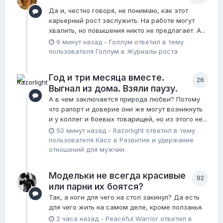
Да и, честно говоря, не понимаю, как этот
карьерный рост заслужить. На работе могут
хвалить, но повышения никто не предлагает. А...
9 минут назад
-
Голлум
ответил в тему
пользователя
Голлум
в
Журналы роста
Год и три месяца вместе.
26
Выгнал из дома. Взяли паузу.
А в чем заключается природа любви? Потому
что рапорт и доверие они же могут возникнуть
и у коллег и боевых товарищей, но из этого не...
50 минут назад
-
Razorlight
ответил в тему
пользователя
Касс
в
Pазвитие и удержание
отношений для мужчин
Модельки не всегда красивые
92
или парни их боятся?
Так, а ноги для чего на стол закинул? Да есть
для чего жить на самом деле, кроме ползанья.
2 часа назад
-
Peaceful Warrior
ответил в