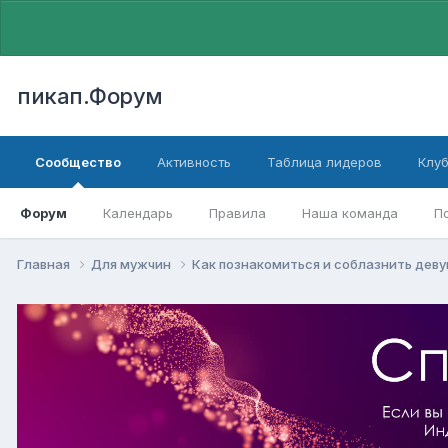
пикап.Форум
Сообщество
Активность
Таблица лидеров
Клу
Форум
Календарь
Правила
Наша команда
П
Главная
Для мужчин
Как познакомиться и соблазнить дев