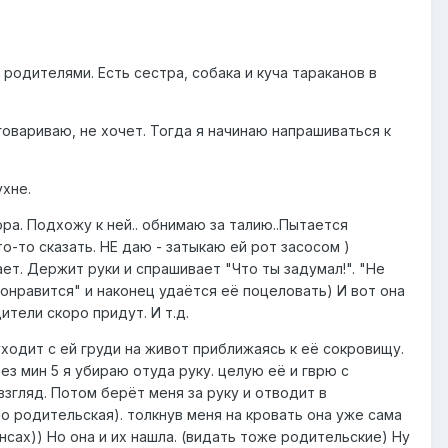
родителями. Есть сестра, собака и куча тараканов в
говариваю, не хочет. Тогда я начинаю напрашиваться к
ухне.
ра. Подхожу к ней.. обнимаю за талию..Пытается
о-то сказать. НЕ даю - затыкаю ей рот засосом )
ет. Держит руки и спрашивает "Что ты задумал!". "Не
понравится" и наконец удаётся её поцеловать) И вот она
ители скоро придут. И т.д.
 уходит с ей груди на живот приближаясь к её сокровищу.
рез мин 5 я убираю отуда руку. целую её и гврю с
згляд. Потом берёт меня за руку и отводит в
о родительская). толкнув меня на кровать она уже сама
нсах)) Но она и их нашла. (видать тоже родительские) Ну