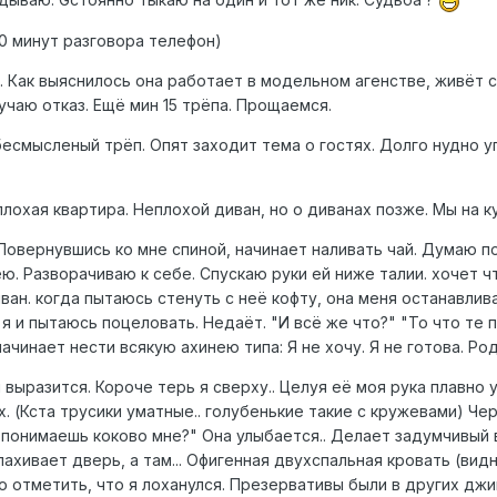
10 минут разговора телефон)
. Как выяснилось она работает в модельном агенстве, живёт с 
лучаю отказ. Ещё мин 15 трёпа. Прощаемся.
бесмысленый трёп. Опят заходит тема о гостях. Долго нудно у
.
плохая квартира. Неплохой диван, но о диванах позже. Мы на к
Повернувшись ко мне спиной, начинает наливать чай. Думаю по
ю. Разворачиваю к себе. Спускаю руки ей ниже талии. хочет чт
ан. когда пытаюсь стенуть с неё кофту, она меня останавлива
 я и пытаюсь поцеловать. Недаёт. "И всё же что?" "То что те 
начинает нести всякую ахинею типа: Я не хочу. Я не готова. Род
ы выразится. Короче терь я сверху.. Целуя её моя рука плавно
ках. (Кста трусики уматные.. голубенькие такие с кружевами) Че
понимаешь коково мне?" Она улыбается.. Делает задумчивый в
хивает дверь, а там... Офигенная двухспальная кровать (видн
о отметить, что я лоханулся. Презервативы были в других джи