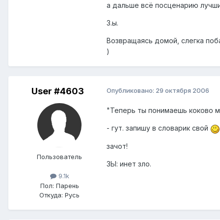
а дальше всё посценарию лучши
З.ы.
Возвращаясь домой, слегка поба
)
User #4603
Опубликовано:
29 октября 2006
"Теперь ты понимаешь коково м
- гут. запишу в словарик свой
зачот!
Пользователь
ЗЫ: инет зло.
9.1k
Пол:
Парень
Откуда:
Русь