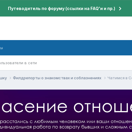
Путеводитель по форуму (ссылки на FAQ'и и пр.)
бы
ользователи в сети
ушку
Филдрепорты о знакомствах и соблазнениях
Чатимся в С