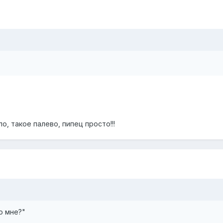
о, такое палево, пипец просто!!!
о мне?"