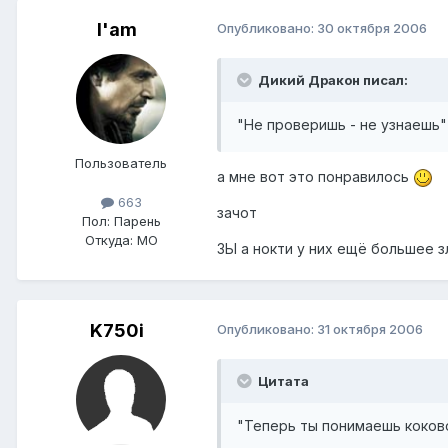
I'am
Опубликовано:
30 октября 2006
Дикий Дракон писал:
"Не проверишь - не узнаешь"
Пользователь
а мне вот это понравилось
663
зачот
Пол:
Парень
Откуда:
МО
ЗЫ а нокти у них ещё большее зл
K750i
Опубликовано:
31 октября 2006
Цитата
"Теперь ты понимаешь коков