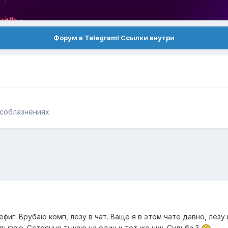
Форум в Telegram! Ссылки внутри
 соблазнениях
фиг. Врубаю комп, лезу в чат. Ваще я в этом чате давно, лезу
дываю. Gстоянно тыкаю на один и тот же ник. Судьба ?