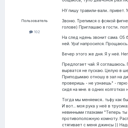
НУ пишу травили-вали.. привет. 
Звоню. Трепимся о фсякой фигне
Пользователь
голове) Приглашаю в гости.. по
102
На след ндень звонит сама. О5 
ней. Ура! напросился. Прощаюсь
Вечер этого же дня. Я у неё. Не
Предлогает чай. Я соглашаюсь. 
вырватся не пускаю. Целую в ше
Приподымаю отношу в зал на див
проверишь - не узнаешь" - гврю
сидя на мне. в одних колготках 
Тогда мы меняемся.. тьфу как б
И вот... моя рука у неё в труси
невинными глазками "Теперь ты 
противоположную комноту. Распа
стягивает с меня джинсы )) Над