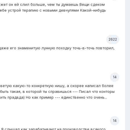
может он ей слил больше, чем ты думаешь Вещи сдеком
м себе устрой терапию с новыми девчулями Какой-нибудь
2622
даже его знаменитую лунную походку точь-в-точь повторил,
14
советую какую-то конкретную нишу, а скорее написал более
быть такая, в которой ты справишься --- Писал что конторы
ть прадвда) Но как пример --- единственно что очень...
14
а. Я слышал как зарабатывают на производстве всякого