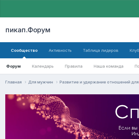
пикап.Форум
Сообщество
Активность
Таблица лидеров
Клу
Форум
Календарь
Правила
Наша команда
П
Главная
Для мужчин
Pазвитие и удержание отношений дл