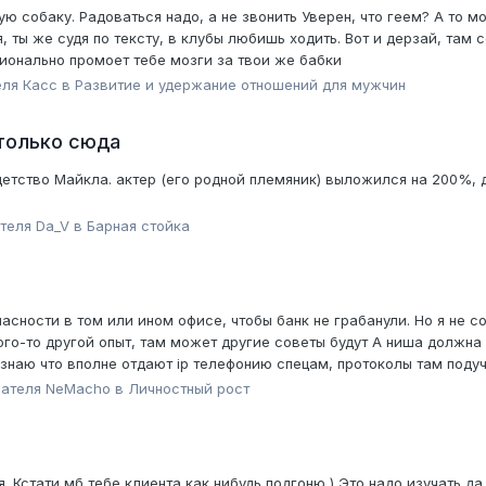
 собаку. Радоваться надо, а не звонить Уверен, что геем? А то 
я, ты же судя по тексту, в клубы любишь ходить. Вот и дерзай, та
ионально промоет тебе мозги за твои же бабки
еля
Касс
в
Pазвитие и удержание отношений для мужчин
только сюда
детство Майкла. актер (его родной племяник) выложился на 200%, 
ателя
Da_V
в
Барная стойка
асности в том или ином офисе, чтобы банк не грабанули. Но я не 
ого-то другой опыт, там может другие советы будут А ниша должна 
знаю что вполне отдают ip телефонию спецам, протоколы там подучи
вателя
NeMacho
в
Личностный рост
. Кстати мб тебе клиента как нибудь подгоню ) Это надо изучать д