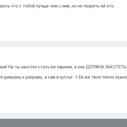
зать что с тобой лучще чем с ним, но не гворить ей это.
изни! Не ты захотел стать ее парнем, а она ДОЛЖНА ЗАХОТЕТЬ
 девушку к разрыву, а сам в кусты! :-) Ей же твое плечо нужно