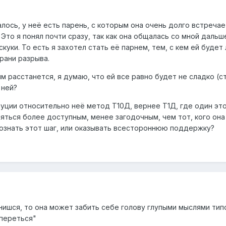
лось, у неё есть парень, с которым она очень долго встречае
Это я понял почти сразу, так как она общалась со мной дальше
куки. То есть я захотел стать её парнем, тем, с кем ей будет 
грани разрыва.
им расстанется, я думаю, что ей все равно будет не сладко (с
 ней?
ауции относительно неё метод Т10Д, вернее Т1Д, где один это 
ляться более доступным, менее загодочным, чем тот, кого она
сознать этот шаг, или оказывать всестороннюю поддержку?
нишся, то она может забить себе голову глупыми мыслями типо
опереться"