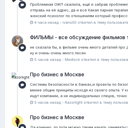
Проблемная ОЖП свалила, ещё и забрав проблемную
отправь на её адрес, да и всё Какая парная терапи
женский психолог по отношениям который професс
4 часа назад
-
ivans00
ответил в тему пользоват
ФИЛЬМЫ - все обсуждение фильмов 
не сказала бы, в фильме очень много деталей про 
ну и очень-очень много песен
5 часов назад
-
Medlock
ответил в тему пользов
Про бизнес в Москве
Системы безопасности в банках,и проекты по безоп
менее общие принципы исходя из своего опыта. У к
ищут компании, а не индивидуальных спецов, точно 
5 часов назад
-
Razorlight
ответил в тему пользо
Про бизнес в Москве
Да конечно, по пути можно таким начать заниматься