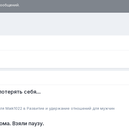
сообщений.
 потерять себя…
еля
Maik1022
в
Pазвитие и удержание отношений для мужчин
ома. Взяли паузу.