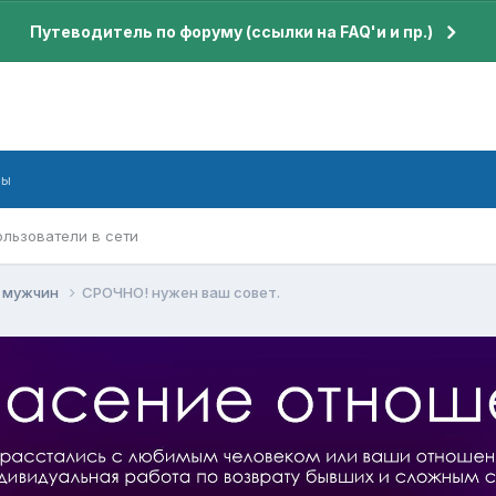
Путеводитель по форуму (ссылки на FAQ'и и пр.)
бы
ользователи в сети
я мужчин
СРОЧНО! нужен ваш совет.