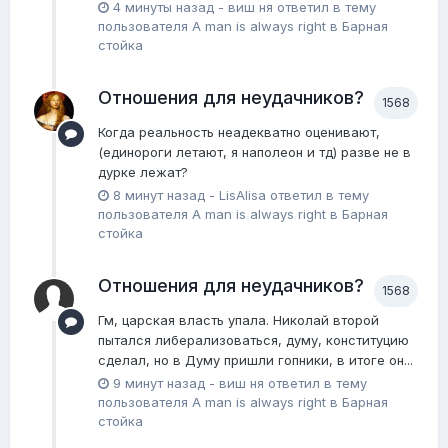
4 минуты назад
-
виш ня
ответил в тему
пользователя
A man is always right
в
Барная
стойка
Отношения для неудачников?
1568
Когда реальность неадекватно оценивают,
(единороги летают, я наполеон и тд) разве не в
дурке лежат?
8 минут назад
-
LisAlisa
ответил в тему
пользователя
A man is always right
в
Барная
стойка
Отношения для неудачников?
1568
Гм, царская власть упала. Николай второй
пытался либерализоваться, думу, конституцию
сделал, но в Думу пришли гопники, в итоге он...
9 минут назад
-
виш ня
ответил в тему
пользователя
A man is always right
в
Барная
стойка