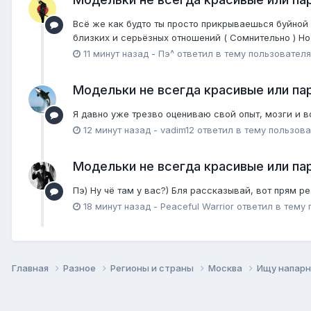
Всё же как будто ты просто прикрываешься буйной и
близких и серьёзных отношений ( Сомнительно ) Но 
11 минут назад
-
Пэ^
ответил в тему пользовател
Модельки не всегда красивые или пар
Я давно уже трезво оцениваю свой опыт, мозги и в
12 минут назад
-
vadim12
ответил в тему пользов
Модельки не всегда красивые или пар
Пэ) Ну чё там у вас?) Бля рассказывай, вот прям р
18 минут назад
-
Peaceful Warrior
ответил в тему
Главная
Разное
Регионы и страны
Москва
Ищу напар