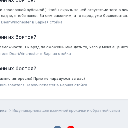
 злословной публикой ) Чтобы скрыть за ней отсутствие того о чем
ладно, я тебя понял. За сим закончим, а то народ уже беспокоится.
я
DeanWinchester
в
Барная стойка
ни их боятся?
озможности. Ты вряд ли сможешь мне дать то, чего у меня ещё нет
ателя
DeanWinchester
в
Барная стойка
ни их боятся?
еально интересно) Прям не нарадуюсь за вас)
 пользователя
DeanWinchester
в
Барная стойка
ника
Ищу напарника для взаимной прокачки и обратной связи