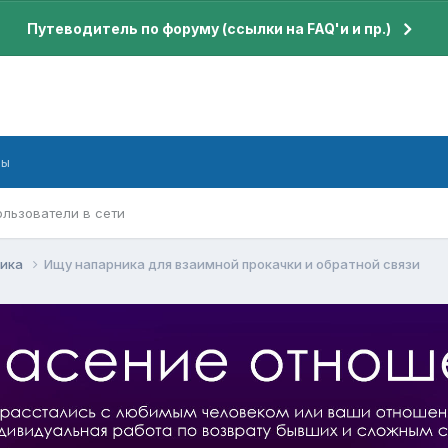
Путеводитель по форуму (ссылки на FAQ'и и пр.)
бы
ользователи в сети
ника
Ищу напарника для взаимной прокачки и обратной связи