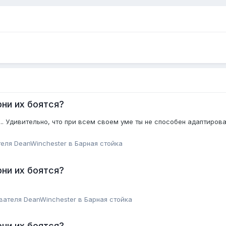
ни их боятся?
.. Удивительно, что при всем своем уме ты не способен адаптиров
е
теля
DeanWinchester
в
Барная стойка
ни их боятся?
ователя
DeanWinchester
в
Барная стойка
ни их боятся?