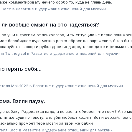
аже комментировать нечего особо то, куда не глянь дичь.
я
Касс
в
Pазвитие и удержание отношений для мужчин
 ли вообще смысл на это надеяться?
 за уши и трагизм от психологов, и ты ситуацию не верно понимаеш
самое безобидное куда можно резко сбросить напряжение, была бы 
жалуйста - топор и рубка дров во дворе, такое даже в фильмах час
еля
Twithegizel
в
Pазвитие и удержание отношений для мужчин
 потерять себя…
вателя
Maik1022
в
Pазвитие и удержание отношений для мужчин
ома. Взяли паузу.
 собаку. Радоваться надо, а не звонить Уверен, что геем? А то 
я, ты же судя по тексту, в клубы любишь ходить. Вот и дерзай, та
ионально промоет тебе мозги за твои же бабки
теля
Касс
в
Pазвитие и удержание отношений для мужчин