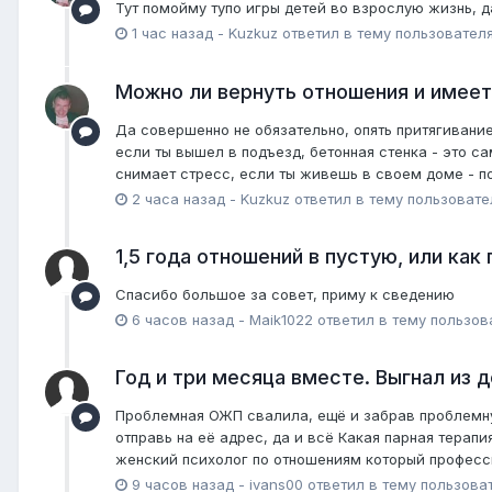
Тут помойму тупо игры детей во взрослую жизнь, д
1 час назад
-
Kuzkuz
ответил в тему пользовател
Можно ли вернуть отношения и имеет
Да совершенно не обязательно, опять притягивание
если ты вышел в подъезд, бетонная стенка - это 
снимает стресс, если ты живешь в своем доме - по
2 часа назад
-
Kuzkuz
ответил в тему пользоват
1,5 года отношений в пустую, или как
Спасибо большое за совет, приму к сведению
6 часов назад
-
Maik1022
ответил в тему пользо
Год и три месяца вместе. Выгнал из д
Проблемная ОЖП свалила, ещё и забрав проблемную
отправь на её адрес, да и всё Какая парная терапи
женский психолог по отношениям который професс
9 часов назад
-
ivans00
ответил в тему пользова