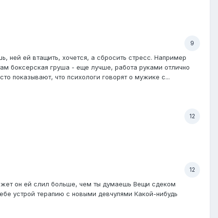
9
ь, ней ей втащить, хочется, а сбросить стресс. Например
там боксерская груша - еще лучше, работа руками отлично
то показывают, что психологи говорят о мужике с...
12
12
может он ей слил больше, чем ты думаешь Вещи сдеком
м себе устрой терапию с новыми девчулями Какой-нибудь