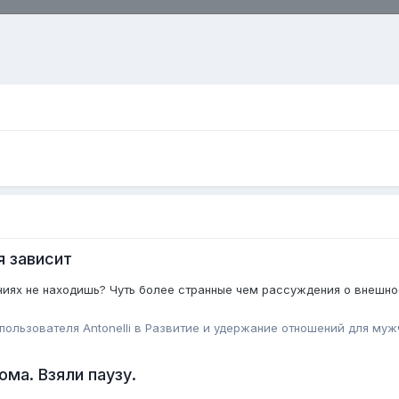
я зависит
иях не находишь? Чуть более странные чем рассуждения о внешност
 пользователя
Antonelli
в
Pазвитие и удержание отношений для муж
ома. Взяли паузу.