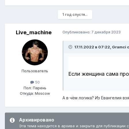
1 год спустя...
Live_machine
Опубликовано:
7 декабря 2023
17.11.2022 в 07:22,
Gramci
с
Пользователь
Если женщина сама прос
50
Пол:
Парень
Откуда:
Moscow
А в чём логика? Из Евангелия вз
Архивировано
Эта тема находится в архиве и закрыта для публикации 