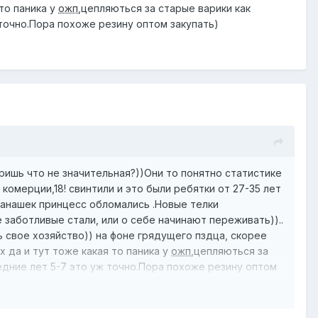
то паника у
ожп
,цепляються за старые варики как
точно.Пора похоже резину оптом закупать)
ришь что не значительная?))Они то понятно статистике
комерции,18! свинтили и это были ребятки от 27-35 лет
манашек принцесс обломались .Новые телки
 заботливые стали, или о себе начинают переживать))..
 свое хозяйство)) на фоне грядущего пздца, скорее
 да и тут тоже какая то паника у
ожп
,цепляються за
дние лет 5-7 это уж точно.Пора похоже резину оптом