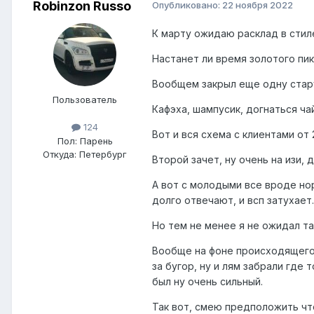
Robinzon Russo
Опубликовано:
22 ноября 2022
К марту ожидаю расклад в стил
Настанет ли время золотого пик
Вообщем закрыл еще одну стару
Пользователь
Кафэха, шампусик, догнаться ч
124
Вот и вся схема с клиентами от 
Пол:
Парень
Откуда:
Петербург
Второй зачет, ну очень на изи, 
А вот с молодыми все вроде нор
долго отвечают, и всп затухает
Но тем не менее я не ожидал т
Вообще на фоне происходящего 
за бугор, ну и лям забрали где 
был ну очень сильный.
Так вот, смею предположить что