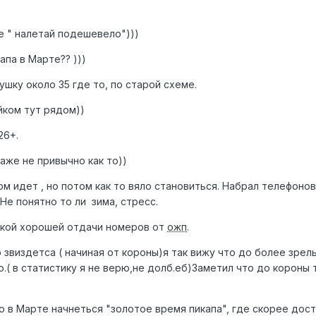
е " налетай подешевело")))
апа в Марте?? )))
шку около 35 где то, по старой схеме.
айком тут рядом))
26+.
даже не привычно как то))
м идет , но потом как то вяло становиться. Набрал телефонов
.Не понятно то ли зима, стресс.
акой хорошей отдачи номеров от
ожп
.
звиздетса ( начиная от короны)я так вижу что до более зрел
то.( в статистику я не верю,не долб.еб)Заметил что до короны
 в Марте начнеться "золотое время пикапа", где скорее дост