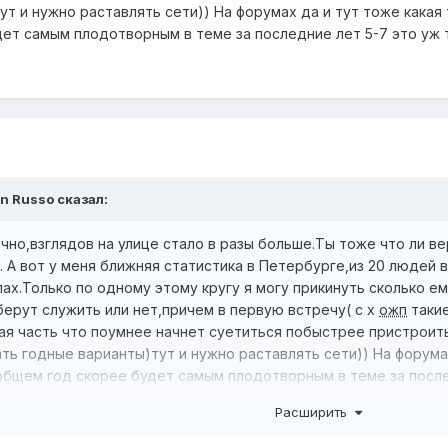
т и нужно раставлять сети)) На форумах да и тут тоже какая 
ет самым плодотворным в теме за последние лет 5-7 это уж 
n Russo
сказал:
но,взглядов на улице стало в разы больше.Ты тоже что ли ве
 А вот у меня ближняя статистика в Петербурге,из 20 людей в 
ах.Только по одному этому кругу я могу прикинуть сколько е
берут служить или нет,причем в первую встречу( с х
ожп
такие
ая часть что поумнее начнет суетиться побыстрее пристроить
ть годные варианты)тут и нужно раставлять сети)) На форумах
ообщем год скорее будет самым плодотворным в теме за после
Расширить