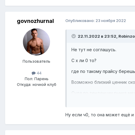
govnozhurnal
Опубликовано:
23 ноября 2022
22.11.2022 в 23:52,
Robinzo
Не тут не соглашусь.
С х ли 0 то?
Пользователь
где по такому прайсу береш
44
Пол:
Парень
Возможно близкий ценник ско
Откуда:
ночной клуб
Судя по тенденции рынка м
Ну если ч0, то она может ещё и