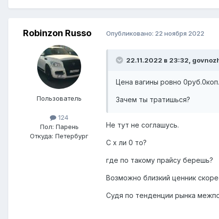
Robinzon Russo
Опубликовано:
22 ноября 2022
22.11.2022 в 23:32,
govnoz
Цена вагины ровно 0руб.0коп
Пользователь
Зачем ты тратишься?
124
Не тут не соглашусь.
Пол:
Парень
Откуда:
Петербург
С х ли 0 то?
где по такому прайсу берешь?
Возможно близкий ценник скорее
Судя по тенденции рынка межп