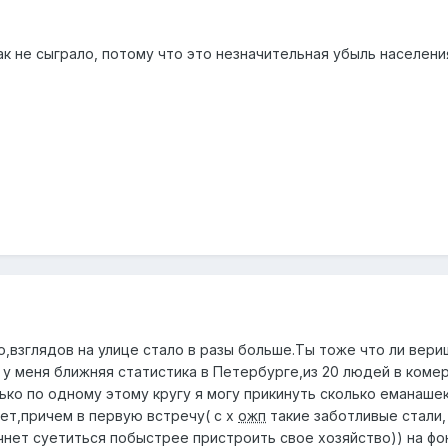
к не сыграло, потому что это незначительная убыль населени
взглядов на улице стало в разы больше.Ты тоже что ли вериш
 у меня ближняя статистика в Петербурге,из 20 людей в комерц
ько по одному этому кругу я могу прикинуть сколько еманаше
ет,причем в первую встречу( с х
ожп
такие заботливые стали,
ачнет суетиться побыстрее пристроить свое хозяйство)) на фо