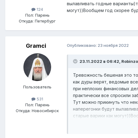
вылавливать годные варианты)ту
124
могут))Вообщем год скорее буд
Пол:
Парень
Откуда:
Петербург
Gramci
Опубликовано:
23 ноября 2022
23.11.2022 в 06:42,
Robinzo
Тревожность бешеная это точ
как дуры верят, ведомые все.
Пользователь
при неплохих финансовых дел
практически все спросили за
531
Тут можно прикинуть что нек
Пол:
Парень
наперегонки будут вылавлива
Откуда:
Новосибирск
старые варики как могут))В
закупать)