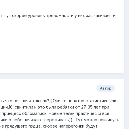
я. Тут скорее уровень тревожности у них зашкаливает и
Автор
ь что не значительная?))Они то понятно статистике как
ии,18! свинтили и это были ребятки от 27-35 лет при
к принцесс обломались .Новые телки практически все
 или о себе начинают переживать)).. Тут можно прикинуть
не грядущего пздца, скорее наперегонки будут