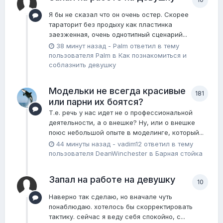
Я бы не сказал что он очень остер. Скорее
тараторит без продыху как пластинка
заезженная, очень однотипный сценарий...
38 минут назад
-
Palm
ответил в тему
пользователя
Palm
в
Как познакомиться и
соблазнить девушку
Модельки не всегда красивые
181
или парни их боятся?
Т.е. речь у нас идет не о профессиональной
деятельности, а о внешке? Ну, или о внешке
поюс небольшой опыте в моделинге, который...
44 минуты назад
-
vadim12
ответил в тему
пользователя
DeanWinchester
в
Барная стойка
Запал на работе на девушку
10
Наверно так сделаю, но вначале чуть
понаблюдаю. хотелось бы скорректировать
тактику. сейчас я веду себя спокойно, с...