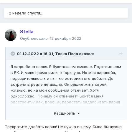
2 недели спустя...
Stella
Опубликовано:
12 декабря 2022
01.12.2022 в 16:31,
Тоска Пола
сказал:
Я задолбала парня. В буквальном смысле. Подкатил сам
в ВК. И меня прямо сильно торкнуло. Но моя паранойя,
подозрительность и пьяные истерики его добили. До
встречи в реале не дошло. Он решил жить своей
жизнью, но на мои сообщения отвечает. Хотя
односложно. Почему он отвечает? Боится меня
расстроить? Как, вообще, перестать задалбывать парня
и жить своей жизнью? Или как все восстановить? В
Расширить
общем, люди, всыпьте мне и вставьте мозг на место.
Хотя если честно, мне пипец, как понравилось, что он
Прекратите долбать парня! Не нужна вы ему! Была бы нужна
терпел.