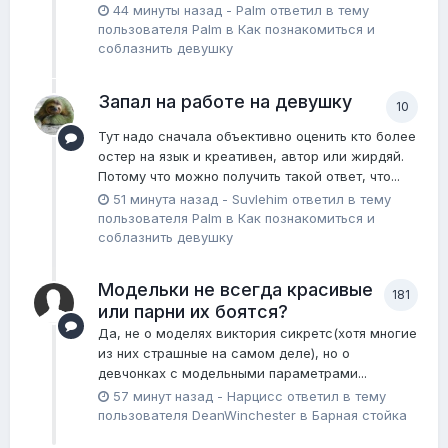
44 минуты назад
-
Palm
ответил в тему
пользователя
Palm
в
Как познакомиться и
соблазнить девушку
Запал на работе на девушку
10
Тут надо сначала объективно оценить кто более
остер на язык и креативен, автор или жирдяй.
Потому что можно получить такой ответ, что...
51 минута назад
-
Suvlehim
ответил в тему
пользователя
Palm
в
Как познакомиться и
соблазнить девушку
Модельки не всегда красивые
181
или парни их боятся?
Да, не о моделях виктория сикретс(хотя многие
из них страшные на самом деле), но о
девчонках с модельными параметрами...
57 минут назад
-
Нарцисс
ответил в тему
пользователя
DeanWinchester
в
Барная стойка