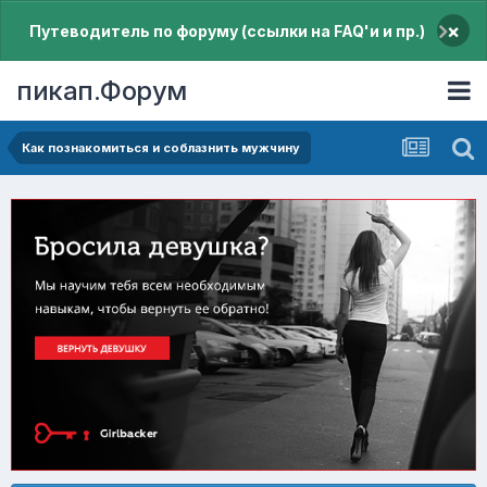
×
Путеводитель по форуму (ссылки на FAQ'и и пр.)
пикап.Форум
Как познакомиться и соблазнить мужчину