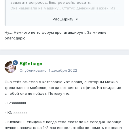
задавать вопросов. Быстрее действовать.
Она намекала на машину... Статус денежный важен. Из
этого следует, что она ищет мужчину, парня (не важно)
Расширить
хоть немного обеспеченного.
Честно говоря я думаю ей глубоко плевать на тебя , ей
таких парней пишет по 30 в день, вот она и ищет норм
Ну.... Немного не то форум пропагандирует. За мнение
вариант, получше.
благодарю.
Я конечно не эксперт в отношениях, но форум в кое-чем
мне помог и кое-что в этой жизни я понял. Честно говоря
я сам раньше сидел в тиндере итд . А потом просто
начал много работать и зарабатывать ,девушки сами
S@ntiago
начали появляться со всех возможных мест и я забил на
Опубликовано:
1 декабря 2022
все эти онлайн чаты. Короче совет такой- надо ебашить
и не думать о девушках, лучше заняться любимым
Она тебя отнесла в категорию чат-парня, с которым можно
делом , а все остальное само прийдет)
трепаться по мобилке, когда нет света в офисе. На свидание
с тобой она не пойдет. Потому что:
- Б*яяяяяяя.
- Юляяяяяяя.
- Клянчишь свидание когда тебе сказали не сегодня. Вообще
лучше назначать на 1-2 дня вперед, чтобы не ломать ее планы