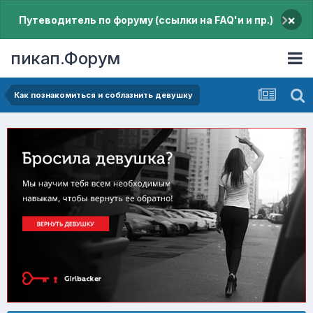
×
Путеводитель по форуму (ссылки на FAQ'и и пр.)
пикап.Форум
Как познакомиться и соблазнить девушку