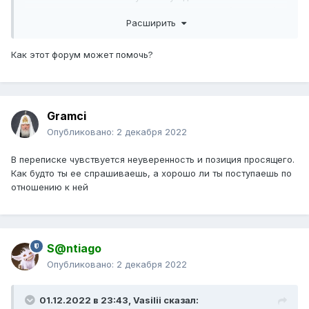
этого следует, что она ищет мужчину, парня (не важно)
Расширить
хоть немного обеспеченного.
Честно говоря я думаю ей глубоко плевать на тебя , ей
таких парней пишет по 30 в день, вот она и ищет норм
Как этот форум может помочь?
вариант, получше.
Я конечно не эксперт в отношениях, но форум в кое-чем
мне помог и кое-что в этой жизни я понял. Честно говоря
я сам раньше сидел в тиндере итд . А потом просто
Gramci
начал много работать и зарабатывать ,девушки сами
Опубликовано:
2 декабря 2022
начали появляться со всех возможных мест и я забил на
все эти онлайн чаты. Короче совет такой- надо е
*
ашить
В переписке чувствуется неуверенность и позиция просящего.
и не думать о девушках, лучше заняться любимым
Как будто ты ее спрашиваешь, а хорошо ли ты поступаешь по
делом , а все остальное само прийдет)
отношению к ней
Мат.
S@ntiago
Опубликовано:
2 декабря 2022
01.12.2022 в 23:43,
Vasilii
сказал: