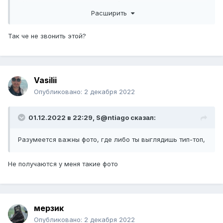
- Клянчишь свидание когда тебе сказали не сегодня.
Расширить
Вообще лучше назначать на 1-2 дня вперед, чтобы не
ломать ее планы и она как минимум из-за этого не
отказывала тебе.
Так че не звонить этой?
Разумеется важны фото, где либо ты выглядишь тип-топ,
либо ситуационная и вызывающая интерес, в идеале
сразу оба пункта. Селфи или я и моя машина сразу в
Vasilii
помойку. Про фото пишу, так как в инете это важно.
Опубликовано:
2 декабря 2022
01.12.2022 в 22:29,
S@ntiago
сказал:
Разумеется важны фото, где либо ты выглядишь тип-топ,
Не получаются у меня такие фото
мерзик
Опубликовано:
2 декабря 2022