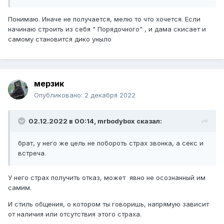
ощущения ни серьезности намерений, ни вызывают
заинтересованности в тебе как в мужчине. шутки это
Понимаю. Иначе не получается, мелю то что хочется. Если
классно, но они должны быть изюминкой на торте, а не
начинаю строить из себя " Порядочного" , и дама скисает и
единственной составляющей
самому становится дико уныло
успехов
мерзик
Опубликовано:
2 декабря 2022
02.12.2022 в 00:14,
mrbodybox
сказал:
брат, у него же цель не побороть страх звонка, а секс и
встреча.
У него страх получить отказ, может явно не осознанный им
самим.
И стиль общения, о котором ты говоришь, напрямую зависит
от наличия или отсутствия этого страха.