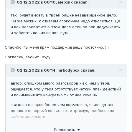
02.12.2022 в 00:10,
мерзик
сказал:
так...будет висеть в твоей башке незавершенное дело.
Ты же мужик, к отказам спокойнее надо относиться. Да
и как развиваться в этом деле если за баб додумывать
и забивать на них на пол-пути...
Спасибо, ты меня прям поддерживаешь постоянно. )))
Согласен, звонить буду.
02.12.2022 в 00:14,
mrbodybox
сказал:
автор, слишком много разговоров ни о чем у тебя.
ощущается, что у тебя отсутствует четкий план действий
и понимания что конкретно ты от нее хочешь
звать на сегодня более чем нормально, я всегда так
делаю. кто первый позвал тот и трахнул, особенно на
сайтах знакомств
но делаешь ты это не очень правильно, твои смс не дают
Расширить