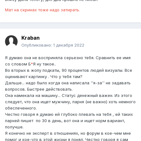
Мат на скринах тоже надо затирать.
Kraban
Опубликовано:
1 декабря 2022
Я думаю она не восприняла серьезно тебя. Сравнить ее имя
со словом Б
*
Я ну такое..
Во вторых в жопу подкаты, 90 процентов людей визуалы. Все
оценивают картинку . Что у тебя там?
Дальше... надо было когда она написала ''я-за'' не задавать
вопросов. Быстрее действовать.
Она намекала на машину... Статус денежный важен. Из этого
следует, что она ищет мужчину, парня (не важно) хоть немного
обеспеченного.
Честно говоря я думаю ей глубоко плевать на тебя , ей таких
парней пишет по 30 в день, вот она и ищет норм вариант,
получше.
Я конечно не эксперт в отношениях, но форум в кое-чем мне
помог и кое-что в этой жизни я понял. Честно говоря я сам