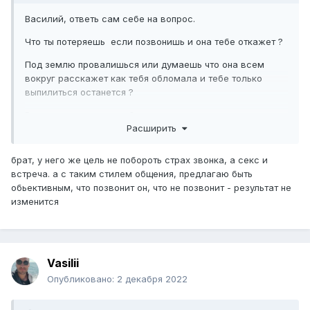
Василий, ответь сам себе на вопрос.
Что ты потеряешь если позвонишь и она тебе откажет ?
Под землю провалишься или думаешь что она всем
вокруг расскажет как тебя обломала и тебе только
выпилиться останется ?
Вот не понимаю я подобных вопросов.
Расширить
Понравилась тебе девка -> предложи, откажет -> ну и
хрен с ней.
брат, у него же цель не побороть страх звонка, а секс и
встреча. а с таким стилем общения, предлагаю быть
А так...будет висеть в твоей башке незавершенное дело.
обьективным, что позвонит он, что не позвонит - результат не
Ты же мужик, к отказам спокойнее надо относиться. Да
изменится
и как развиваться в этом деле если за баб додумывать
и забивать на них на пол-пути...
Vasilii
Опубликовано:
2 декабря 2022