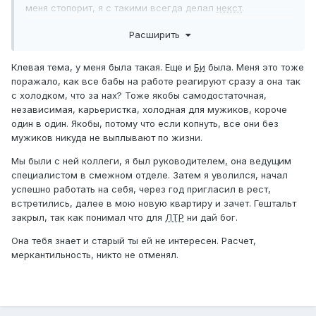
меня стопорит, я с такими всегда делал
некст
.
Вопрос: как при таких вводных получить
СО
/FWB? С чего
Расширить
вообще начинать? Всякие
ТИ
,
Т10Д
,
Т100Б
произошли
естественным путем, впереди чистый лист. Но я
Клевая тема, у меня была такая. Еще и
Би
была. Меня это тоже
субъективно воспринимаю её той из прошлого, когда
поражало, как все бабы на работе реагируют сразу а она так
встречался с её подругой и меня устраивала
с холодком, что за нах? Тоже якобы самодостаточная,
такая френдзона, и не могу взглянуть на ситуацию под
независимая, карьеристка, холодная для мужиков, короче
другим углом.
один в один. Якобы, потому что если копнуть, все они без
мужиков никуда не выплывают по жизни.
Мы были с ней коллеги, я был руководителем, она ведущим
специалистом в смежном отделе. Затем я уволился, начал
успешно работать на себя, через год пригласил в рест,
встретились, далее в мою новую квартиру и зачет. Гештальт
закрыл, так как понимал что для
ЛТР
ни дай бог.
Она тебя знает и старый ты ей не интересен. Расчет,
меркантильность, никто не отменял.