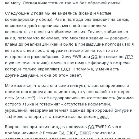
не могу. Легкая кинестетика так же без обратной связи.
Следующие 2 года мы не виделись (ковид и частые
командировки у обоих). Раз в полгода она выходит на связь,
несколько дней переписка, мы с ней составляем
неконкретные планы и забиваем на них. Точнее, забиваю на
них я, потому что понимаю, это мужская задача — доводить
планы до реализации (как и было в предыдушие полгода). Но я
не готов с ней просто дружить, несмотря на то, что это
интересно и разнообразно. Хочу FWB или
СО
(но никак не
ЛТР
и уж не семью точно), именно поэтому не форсирую встречи,
которые только укрепляют
ДОД
. К тому же, у меня есть
другие девушки, и она об этом знает.
Мне кажется, что раз она сама пингует, с запланированного
совместного досуга не сливается, то у неё какой-то интерес
есть (или нет?). Но её недопрокачанная жественность (помимо
острого языка и "стержня" - отсутствие косметики,
украшений, невзрачная темная одежда при хорошей фигуре и
т.п.) меня стопорит, я с такими всегда делал
некст
.
Вопрос: как при таких вводных получить
СО
/FWB? С чего
вообще начинать? Всякие
ТИ
,
Т10Д
,
Т100Б
произошли