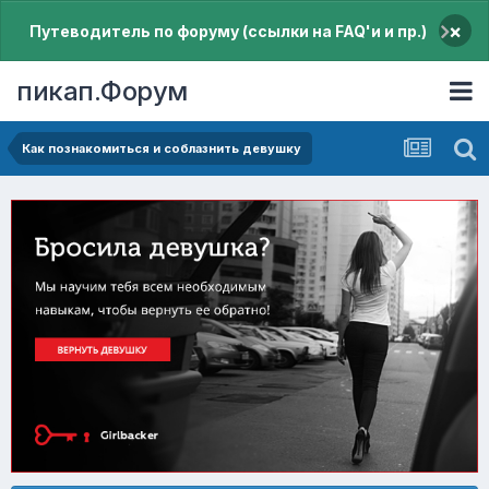
×
Путеводитель по форуму (ссылки на FAQ'и и пр.)
пикап.Форум
Как познакомиться и соблазнить девушку