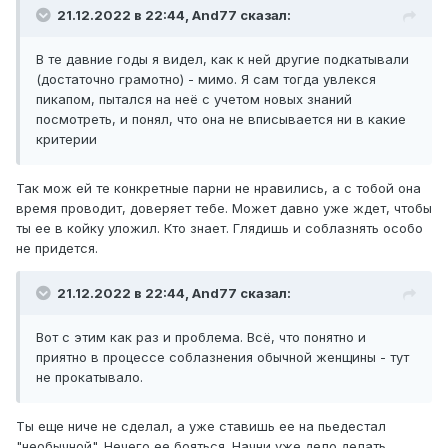
21.12.2022 в 22:44,
And77
сказал:
В те давние годы я видел, как к ней другие подкатывали
(достаточно грамотно) - мимо. Я сам тогда увлекся
пикапом, пытался на неё с учетом новых знаний
посмотреть, и понял, что она не вписывается ни в какие
критерии
Так мож ей те конкретные парни не нравились, а с тобой она
время проводит, доверяет тебе. Может давно уже ждет, чтобы
ты ее в койку уложил. Кто знает. Глядишь и соблазнять особо
не придется.
21.12.2022 в 22:44,
And77
сказал:
Вот с этим как раз и проблема. Всё, что понятно и
приятно в процессе соблазнения обычной женщины - тут
не прокатывало.
Ты еще ниче не сделал, а уже ставишь ее на пьедестал
"необычной". Нечего ее бояться. Начни уже дело делать.