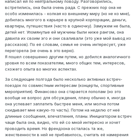
написал ей по нейтральному поводу. Разговорились,
встретились, она была очень рада. С прежних пор она не
особо изменилась - колкая ко внешнему миру (но не ко мне),
добилась многого в карьере в крупной корпорации, деньги,
квартиры, путешествия (часто в одиночку). Замужем не была,
детей нет. Упомянутые ей мужчины были ниже рангом, она
давила их своим эго и они сваливали (это уже мой вывод из
рассказов). По её словам, семья не очень интересует, уже
перегорела (не очень в это верю).
Я пошел совершенно другим путем, но добился аналогичного
уровня по всем показателям, много общих тем, интересов,
схожего опыта во многих аспектах.
За следующие полгода было несколько активных встреч-
поездок по совместным интересам (концерты, спортивные
мероприятия). Финансово она старается пополам (но это
вообще не вопрос для обсуждения, плачу обычно я, иногда
она успевает заплатить быстрее меня, или молча потом
скидывает мне какую-то часть). Потом на неделю от неё
длинные сообщения, впечатления, планы. Инициатором встреч
чаще была она, видно, что ей со мной интересно и хочет
проводить время. Но френдзона осталась та же,
женственности в ней не прибавилось, считать её намерения