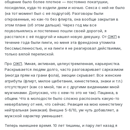
общение было более плотное — постоянно покатушки,
посиделки, куда-то ездили днем и ночью. Секса с ней не было
(на тот момент был с её подругой). Разговоры были
откровенные, но как-то без флирта, она вообще закрытая в
этом плане (об этом дальше). Через год мы все
поувольнялись и постепенно пошли своей дорогой, я
расстался с её подругой и нашел новую девушку. От
ОЖП
в
течение года были пинги, но меня эта френдзона утомила
бессмысленностью, и на пинги я не реагировал действиями,
только вялой перепиской.
Про
ОЖП
. Умная, активная, целеустремленная, карьеристка.
Раскрывается людям долго, часто разговаривает сарказмом
(иногда прям на грани фола), эмоции скрывает. Все женские
атрибуты (флирт, милое щебетание, кинестетика, знаки и т.п.)
отсутствуют (как со мной, так и с другими виденными мной
мужчинами. Допускаю, что с кем-то это не так). Пацанка, в
общем. Что в молодости было сложно распознать какую-то
невербалику от неё, что сейчас. Реакция на мою кинестетику
нейтральная (никакая). Внешне 5-6/10, ум чуть добавляет, а
мужской характер уменьшает.
Теперь нынешнее время. 10 лет тишины, и пару лет назад я