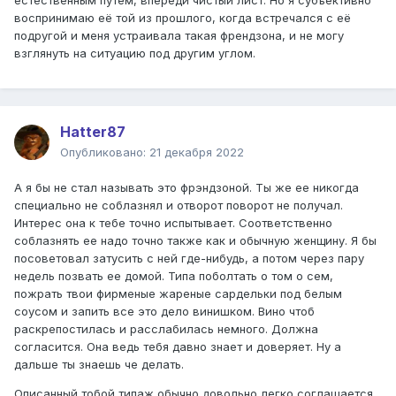
естественным путем, впереди чистый лист. Но я субъективно
воспринимаю её той из прошлого, когда встречался с её
подругой и меня устраивала такая френдзона, и не могу
взглянуть на ситуацию под другим углом.
Hatter87
Опубликовано:
21 декабря 2022
А я бы не стал называть это фрэндзоной. Ты же ее никогда
специально не соблазнял и отворот поворот не получал.
Интерес она к тебе точно испытывает. Соответственно
соблазнять ее надо точно также как и обычную женщину. Я бы
посоветовал затусить с ней где-нибудь, а потом через пару
недель позвать ее домой. Типа поболтать о том о сем,
пожрать твои фирменые жареные сардельки под белым
соусом и запить все это дело винишком. Вино чтоб
раскрепостилась и расслабилась немного. Должна
согласится. Она ведь тебя давно знает и доверяет. Ну а
дальше ты знаешь че делать.
Описанный тобой типаж обычно довольно легко соглашается