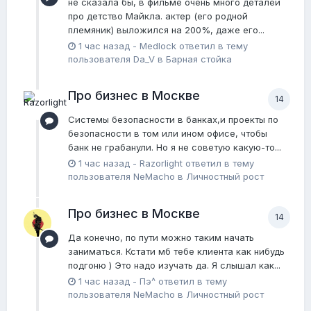
не сказала бы, в фильме очень много деталей
про детство Майкла. актер (его родной
племяник) выложился на 200%, даже его...
1 час назад
-
Medlock
ответил в тему
пользователя
Da_V
в
Барная стойка
Про бизнес в Москве
14
Системы безопасности в банках,и проекты по
безопасности в том или ином офисе, чтобы
банк не грабанули. Но я не советую какую-то...
1 час назад
-
Razorlight
ответил в тему
пользователя
NeMacho
в
Личностный рост
Про бизнес в Москве
14
Да конечно, по пути можно таким начать
заниматься. Кстати мб тебе клиента как нибудь
подгоню ) Это надо изучать да. Я слышал как...
1 час назад
-
Пэ^
ответил в тему
пользователя
NeMacho
в
Личностный рост