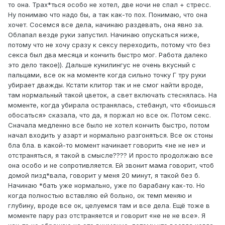
то она. Трах*ться особо не хотел, две ночи не спал + стресс.
Ну понимаю что надо бы, а так как-то пох. Понимаю, что она
хочет. Сосемся все дела, начинаю раздевать, она явно за.
Облапал везде руки запустил. Начинаю опускаться ниже,
потому что не хочу сразу к сексу переходить, потому что без
секса был два месяца и кончить быстро мог. Работа далеко
это дело такое)). Дальше кунилингус не очень вкусный с
пальцами, все ок на моменте когда сильно точку Г тру руки
убирает дважды. Кстати клитор так и не смог найти вроде,
там нормальный такой цветок, а свет включать стеснялась. На
моменте, когда убирала остранялась, стебанул, что «боишься
обосаться» сказала, что да, я поржал но все ок. Потом секс.
Сначала медленно все было не хотел кончить быстро, потом
начал входить у азарт и нормально разгоняться. Все ок стоны
бла бла. в какой-то момент начинает говорить «не не не» и
отстраняться, я такой в смысле???? И просто продолжаю все
она особо и не сопротивляется. Ей звонит мама говорит, чтоб
домой пизд*вала, говорит у меня 20 минут, я такой без б.
Начинаю *бать уже нормально, уже по барабану как-то. Но
когда полностью вставляю ей больно, ок темп меняю и
глубину, вроде все ок, целуемся там и все дела. Ещё тоже в
моменте пару раз отстраняется и говорит «не не не все». Я