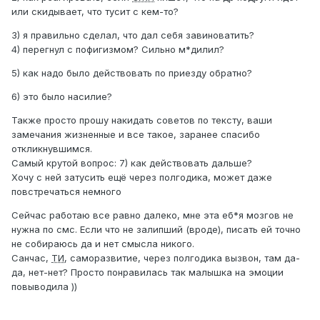
или скидывает, что тусит с кем-то?
3) я правильно сделал, что дал себя завиноватить?
4) перегнул с пофигизмом? Сильно м*дилил?
5) как надо было действовать по приезду обратно?
6) это было насилие?
Также просто прошу накидать советов по тексту, ваши
замечания жизненные и все такое, заранее спасибо
откликнувшимся.
Самый крутой вопрос: 7) как действовать дальше?
Хочу с ней затусить ещё через полгодика, может даже
повстречаться немного
Сейчас работаю все равно далеко, мне эта еб*я мозгов не
нужна по смс. Если что не залипший (вроде), писать ей точно
не собираюсь да и нет смысла никого.
Санчас,
ТИ
, саморазвитие, через полгодика вызвон, там да-
да, нет-нет? Просто понравилась так малышка на эмоции
повыводила ))