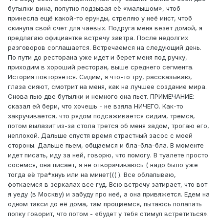
бутылки вина, попутно подзывая её «малышом», чтоб
принесла ещё какой-то ерунды, стреляю у неё инст, чтоб
скинула свой счет для чаевых. Подруга меня везет домой, я
предлагаю официантке встречу завтра. После недолгих
разговоров соглашается. Встречаемся на следующий день.
По пути до ресторана уже идет и берет меня под ручку,
приходим в хороший ресторан, выше среднего сегмента.
История повторяется. Сидим, я что-то тру, рассказываю,
глаза сияют, смотрит на меня, как на лучшее создание мира.
Снова пью две бутылки и немного она пьет. ПРИМЕЧАНИЕ:
сказал ей бери, что хочешь - не взяла НИЧЕГО. Как-то
закручивается, что рядом подсаживается сидим, тремся,
потом вылазит из-за стола трется об меня задом, трогаю его,
неплохой. Дальше спустя время страстный засос с моей
стороны. Дальше пьем, общаемся и бла-бла-бла. В моменте
идет писать, иду за ней, говорю, что помогу. В туалете просто
сосемся, она писает, я не отворачиваюсь ( надо было уже
тогда её тра*хнуь или на минет((( ). Все облапываю,
фоткаемся в зеркалах все гуд. Всю встречу затирает, что вот
я уеду (в Москву) и забуду про неё, а она привяжется. Едем на
одном такси до её дома, там прощаемся, пытаюсь полапать
попку говорит, что потом - «будет у тебя стимул встретиться».