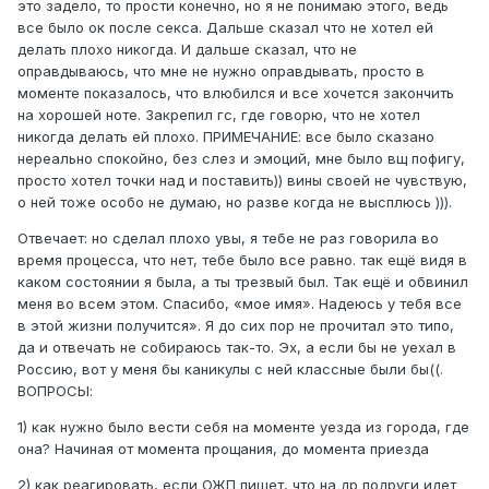
это задело, то прости конечно, но я не понимаю этого, ведь
все было ок после секса. Дальше сказал что не хотел ей
делать плохо никогда. И дальше сказал, что не
оправдываюсь, что мне не нужно оправдывать, просто в
моменте показалось, что влюбился и все хочется закончить
на хорошей ноте. Закрепил гс, где говорю, что не хотел
никогда делать ей плохо. ПРИМЕЧАНИЕ: все было сказано
нереально спокойно, без слез и эмоций, мне было вщ пофигу,
просто хотел точки над и поставить)) вины своей не чувствую,
о ней тоже особо не думаю, но разве когда не высплюсь ))).
Отвечает: но сделал плохо увы, я тебе не раз говорила во
время процесса, что нет, тебе было все равно. так ещё видя в
каком состоянии я была, а ты трезвый был. Так ещё и обвинил
меня во всем этом. Спасибо, «мое имя». Надеюсь у тебя все
в этой жизни получится». Я до сих пор не прочитал это типо,
да и отвечать не собираюсь так-то. Эх, а если бы не уехал в
Россию, вот у меня бы каникулы с ней классные были бы((.
ВОПРОСЫ:
1) как нужно было вести себя на моменте уезда из города, где
она? Начиная от момента прощания, до момента приезда
2) как реагировать, если
ОЖП
пишет, что на др подруги идет