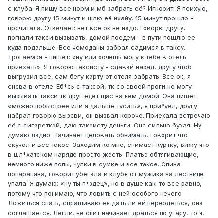
с клуба. Я пишу все норм и мб забрать её? Игнорит. Я психую,
говорю другу 15 минут и шлю её нхайу. 15 минут прошло -
прочитала. Отвечает: нет все ок не надо. Говорю другу,
погнали такси вызывать, домой поедем - в пути пошлю её
куда подальше. Все чемоданы забрал садимся в таксу.
Трогаемся - пишет: «ну или хочешь могу к тебе в отель
приехать». Я говорю таксисту - сдавай назад, другу чтоб
выгрузил все, сам бегу карту от отеля забрать. Все ок, я
снова в отеле. Еб*сь с таксой, тк со своей проги не могу
вызывать такси тк друг едет щас на нем домой. Она пишет:
«можно побыстрее или я дальше тусить», я при*уел, другу
набрал говорю вызови, он вызвал короче. Приехала встречаю
её с сигареткой, даю таксисту деньги. Она сильно бухая. Ну
думаю ладно. Начинает целовать обнимать, говорит что
скучал и все такое. Заходим ко мне, снимает куртку, вижу что
в шл*хатском наряде просто жесть. Платье обтягивающие,
немного ниже попы, чулки в сумке и все такое. Спина
поцарапана, говорит убегала в клубе от мужика на лестнице
упала. Я думаю: «ну ты п*здец», но в душе как-то все равно,
потому что понимаю, что ловить с ней особого нечего.
Ложиться спать, спрашиваю её дать ли ей переодеться, она
соглашается. Легли, не спит начинает драться по угару, то я,