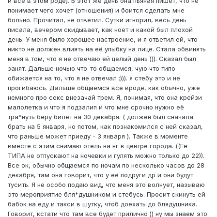
и все в этом роде). В этот же день она пьяная пишет, что не
понимает чего хочет (отношения) и боится сделать мне
больно. Прочитал, не ответил. Сутки игнорил, весь день
писала, вечером скидывает, как ноет и какой был плохой
день. У меня было хорошее настроение, и я ответил ей, что
никто не должен влиять на её улыбку на лице. Стала обвинять
меня в том, что я не отвечаю ей целый день ))). Сказал был
занят. Дальше ночью что-то общаемся, чую что типо
обижается на то, что я не отвечал ;))). я стебу это и не
прогибаюсь. Дальше общаемся все вроде, как обычно, уже
немного про секс внезачай трем. Я, понимая, что она крейзи
малолетка и что я подзалип и что мне срочно нужно её
тра*нуть беру билет на 30 декабря. ( должен был сначала
брать на 5 января, но потом, как познакомился с ней сказал,
что раньше может приеду - 3 января ). Также в моменте
вместе с этим снимаю отель на нг в центре города. ((Её
ТИПА не отпускают на ночевки и гулять можно только до 22)).
Все ок, обычно общаемся по ночам по несколько часов до 28
декабря, там она говорит, что у её подруги др и они будут
тусить. Я не особо подаю вид, что меня это волнует, называю
это мероприятие бля*душником и стебусь. Просит скинуть ей
бабок на еду и такси в шутку, чтоб доехать до блядушника.
Говорит, кстати что там все будет прилично )) ну мы знаем это