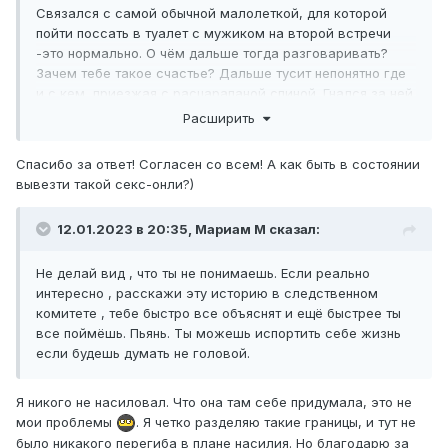
Связался с самой обычной малолеткой, для которой
пойти поссать в туалет с мужиком на второй встречи
-это нормально. О чём дальше тогда разговаривать?
Зачем тебе такое счастье? Дальше тусит непонятно где
и с кем, приезжая с расцарапаной спиной. Гнался за ней
кто-то? Ну ну.
Расширить
Скинь денег на такси, на еду. Как это она ещё не
Спасибо за ответ! Согласен со всем! А как быть в состоянии
попросила скинуть денег за изнасилование? ( Которое
вывезти такой секс-онли?)
тебе вменяет)
Вообщем раскачала тебя на эмоции, ты и поплыл. Для
12.01.2023 в 20:35,
Мариам М
сказал:
отношений вариант хреновый. Для секс онли ты не
вывезешь. Что остаётся? Пройти мимо.
Не делай вид , что ты не понимаешь. Если реально
интересно , расскажи эту историю в следственном
комитете , тебе быстро все объяснят и ещё быстрее ты
все поймёшь. Пьянь. Ты можешь испортить себе жизнь
если будешь думать не головой.
Я никого не насиловал. Что она там себе придумала, это не
мои проблемы
. Я четко разделяю такие границы, и тут не
было никакого перегиба в плане насилия. Но благодарю за