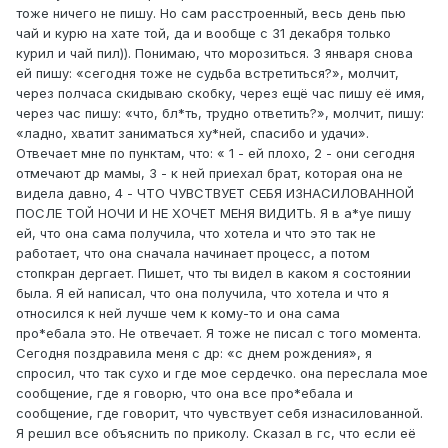
тоже ничего не пишу. Но сам расстроенный, весь день пью
чай и курю на хате той, да и вообще с 31 декабря только
курил и чай пил)). Понимаю, что морозиться. 3 января снова
ей пишу: «сегодня тоже не судьба встретиться?», молчит,
через полчаса скидываю скобку, через ещё час пишу её имя,
через час пишу: «что, бл*ть, трудно ответить?», молчит, пишу:
«ладно, хватит заниматься ху*ней, спасибо и удачи».
Отвечает мне по пунктам, что: « 1 - ей плохо, 2 - они сегодня
отмечают др мамы, 3 - к ней приехал брат, которая она не
видела давно, 4 - ЧТО ЧУВСТВУЕТ СЕБЯ ИЗНАСИЛОВАННОЙ
ПОСЛЕ ТОЙ НОЧИ И НЕ ХОЧЕТ МЕНЯ ВИДИТЬ. Я в а*уе пишу
ей, что она сама получила, что хотела и что это так не
работает, что она сначала начинает процесс, а потом
стопкран дергает. Пишет, что ты видел в каком я состоянии
была. Я ей написал, что она получила, что хотела и что я
относился к ней лучше чем к кому-то и она сама
про*ебала это. Не отвечает. Я тоже не писал с того момента.
Сегодня поздравила меня с др: «с днем рождения», я
спросил, что так сухо и где мое сердечко. она переслала мое
сообщение, где я говорю, что она все про*ебала и
сообщение, где говорит, что чувствует себя изнасилованной.
Я решил все объяснить по приколу. Сказал в гс, что если её