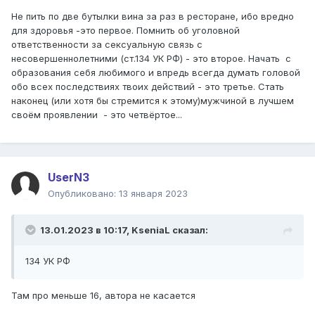
официантке встречу завтра. После недолгих разговоров
Не пить по две бутылки вина за раз в ресторане, ибо вредно
соглашается. Встречаемся на следующий день. По пути
для здоровья -это первое. Помнить об уголовной
до ресторана уже идет и берет меня под ручку,
ответственности за сексуальную связь с
приходим в хороший ресторан, выше среднего сегмента.
несовершеннолетними (ст.134 УК РФ) - это второе. Начать с
История повторяется. Сидим, я что-то тру, рассказываю,
образования себя любимого и впредь всегда думать головой
глаза сияют, смотрит на меня, как на лучшее создание
обо всех последствиях твоих действий - это третье. Стать
мира. Снова пью две бутылки и немного она пьет.
наконец (или хотя бы стремится к этому)мужчиной в лучшем
ПРИМЕЧАНИЕ: сказал ей бери, что хочешь - не взяла
своём проявлении - это четвёртое...
НИЧЕГО. Как-то закручивается, что рядом
подсаживается сидим, тремся, потом вылазит из-за
стола трется об меня задом, трогаю его, неплохой.
Дальше спустя время страстный засос с моей стороны.
UserN3
Дальше пьем, общаемся и бла-бла-бла. В моменте идет
Опубликовано:
13 января 2023
писать, иду за ней, говорю, что помогу. В туалете просто
сосемся, она писает, я не отворачиваюсь ( надо было
уже тогда её тра*хнуь или на минет((( ). Все облапываю,
13.01.2023 в 10:17,
KseniaL
сказал:
фоткаемся в зеркалах все гуд. Всю встречу затирает,
что вот я уеду (в Москву) и забуду про неё, а она
134 УК РФ
привяжется. Едем на одном такси до её дома, там
прощаемся, пытаюсь полапать попку говорит, что потом -
«будет у тебя стимул встретиться». Идет домой, я к другу
Там про меньше 16, автора не касается
ху*ней маяться. К чему описал - что на тот момент, ВСЕ