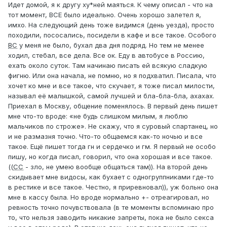
Идет домой, я к другу ху*ней маяться. К чему описал - что на
тот момент, ВСЕ было идеально. Очень хорошо залетел я,
имхо. На следующий день тоже видимся (день уезда), просто
походили, пососались, посидели в кафе и все такое. Особого
ВС
у меня не было, бухал два дня подряд. Но тем не менее
ходил, стебал, все дела. Все ок. Еду в автобусе в Россию,
ехать около суток. Там начинаю писать ей всякую сладкую
фигню. Или она начала, не помню, но я подхватил. Писала, что
хочет ко мне и все такое, что скучает, я тоже писал милости,
называл её малышкой, самой лучшей и бла-бла-бла, ахахах.
Приехал в Москву, общение поменялось. В первый день пишет
мне что-то вроде: «не будь слишком милым, я люблю
мальчиков по строже». Не скажу, что я суровый спартанец, но
и не размазня точно. Что-то общаемся как-то ночью и все
такое. Ещё пишет тогда гн и сердечко и гм. Я первый не особо
пишу, но когда писал, говорил, что она хорошая и все такое.
((
СС
- зло, не умею вообще общаться там)). На второй день
скидывает мне видосы, как бухает с одногруппниками где-то
в рестике и все такое. Честно, я приревновал)), уж больно она
мне в кассу была. Но вроде нормально +- отреагировал, но
ревность точно почувствовала (в те моменты вспоминаю про
то, что нельзя заводить никакие запреты, пока не было секса