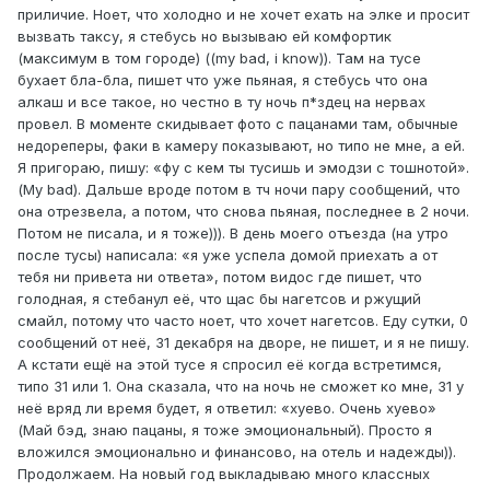
приличие. Ноет, что холодно и не хочет ехать на элке и просит
вызвать таксу, я стебусь но вызываю ей комфортик
(максимум в том городе) ((my bad, i know)). Там на тусе
бухает бла-бла, пишет что уже пьяная, я стебусь что она
алкаш и все такое, но честно в ту ночь п*здец на нервах
провел. В моменте скидывает фото с пацанами там, обычные
недореперы, факи в камеру показывают, но типо не мне, а ей.
Я пригораю, пишу: «фу с кем ты тусишь и эмодзи с тошнотой».
(My bad). Дальше вроде потом в тч ночи пару сообщений, что
она отрезвела, а потом, что снова пьяная, последнее в 2 ночи.
Потом не писала, и я тоже))). В день моего отъезда (на утро
после тусы) написала: «я уже успела домой приехать а от
тебя ни привета ни ответа», потом видос где пишет, что
голодная, я стебанул её, что щас бы нагетсов и ржущий
смайл, потому что часто ноет, что хочет нагетсов. Еду сутки, 0
сообщений от неё, 31 декабря на дворе, не пишет, и я не пишу.
А кстати ещё на этой тусе я спросил её когда встретимся,
типо 31 или 1. Она сказала, что на ночь не сможет ко мне, 31 у
неё вряд ли время будет, я ответил: «хуево. Очень хуево»
(Май бэд, знаю пацаны, я тоже эмоциональный). Просто я
вложился эмоционально и финансово, на отель и надежды)).
Продолжаем. На новый год выкладываю много классных