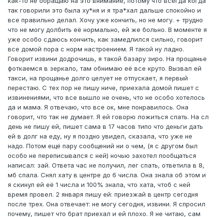
как-то не обращаю на это внимание, потому что всегда когда
так говорили это была ху*ня и я тра*хал дальше спокойно и
все правильно делал. Хочу уже кончить, но не могу. + трудно
что не могу долбить её нормально, ей же больно. В моменте я
уже особо сдаюсь кончить, как замедлился сильно, говорит
все домой пора с норм настроением. Я такой ну ладно.
Говорит извини додрочишь, я такой базару зиро. На прощанье
фоткаемся в зеркало, там обнимаю её все круто. Вызвал ей
такси, на прощанье долго целует не отпускает, я первый
перестаю. С тех пор не пишу ниче, приехала домой пишет с
извинениями, что все вышло не очень, что не особо хотелось
да и мама. Я отвечаю, что все ок, мне понравилось. Она
говорит, что так не думает. Я ей говорю ложиться спать. На сл
день не пишу ей, пишет сама в 17 часов типо что деньги дать
ей в долг на еду, ну я поздно увидел, сказала, что уже не
надо. Потом ещё пару сообщений ни о чем, (я с другом был
особо не переписывался с ней) ночью захотел пообщаться
написал: зай. Ответа час не получил, лег спать, ответила в 8,
мб спала. Снял хату в центре до 6 числа. Она знала об этом и
я скинул ей её 1 числа и 100% знала, что хата, чтоб с ней
время провел. 2 января пишу ей: приезжай в центр сегодня
после трех. Она отвечает: не могу сегодня, извини. Я спросил
почему, пишет что брат приехал и ей плохо. Я не читаю, сам