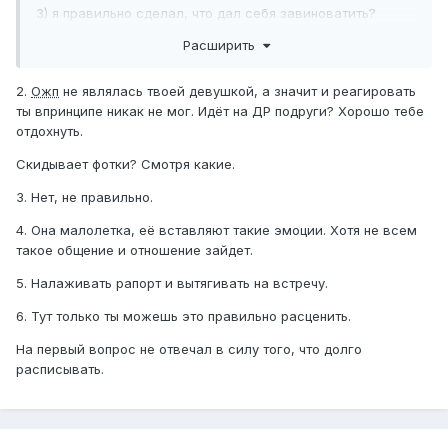
3) я правильно сделал, что дал себя завиноватить?
4) перегнул с пофигизмом? Сильно м*дилил?
Расширить
5) как надо было действовать по приезду обратно?
2.
Ожп
не являлась твоей девушкой, а значит и реагировать
6) это было насилие?
ты впринципе никак не мог. Идёт на ДР подруги? Хорошо тебе
отдохнуть.
Скидывает фотки? Смотря какие.
3. Нет, не правильно.
4. Она малолетка, её вставляют такие эмоции. Хотя не всем
такое общение и отношение зайдет.
5. Налаживать рапорт и вытягивать на встречу.
6. Тут только ты можешь это правильно расценить.
На первый вопрос не отвечал в силу того, что долго
расписывать.