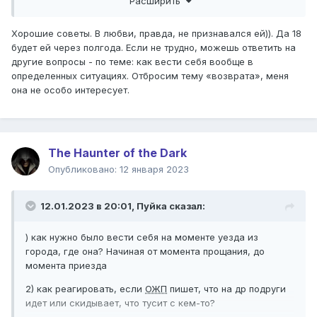
Расширить
Вообщем ты конечно можешь через пол года объявится (
думаю ей же уже будет 18?). Но и тут не гарант, что всё
получится. Для неё сейчас ты насильник, да и вообще на
Хорошие советы. В любви, правда, не признавался ей)). Да 18
тебя стоит якорь негативный.
будет ей через полгода. Если не трудно, можешь ответить на
другие вопросы - по теме: как вести себя вообще в
определенных ситуациях. Отбросим тему «возврата», меня
она не особо интересует.
The Haunter of the Dark
Опубликовано:
12 января 2023
12.01.2023 в 20:01,
Пуйка
сказал:
) как нужно было вести себя на моменте уезда из
города, где она? Начиная от момента прощания, до
момента приезда
2) как реагировать, если
ОЖП
пишет, что на др подруги
идет или скидывает, что тусит с кем-то?