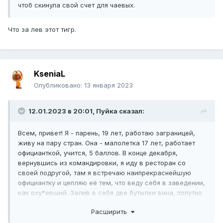
чтоб скинула свой счет для чаевых.
Что за лев этот тигр.
KseniaL
Опубликовано:
13 января 2023
12.01.2023 в 20:01,
Пуйка
сказал:
Всем, привет! Я - парень, 19 лет, работаю заграницей,
живу на пару стран. Она - малолетка 17 лет, работает
официанткой, учится, 5 баллов. В конце декабря,
вернувшись из командировки, я иду в ресторан со
своей подругой, там я встречаю наипрекраснейшую
официантку и цепляю её тем, что веду себя в заведении,
как оху*евший. Залив в себя две бутылки вина, попутно
подзывая её «малышом», чтоб принесла ещё какой-то
Расширить
ерунды, стреляю у неё инст, чтоб скинула свой счет для
чаевых. Подруга меня везет домой, я предлагаю