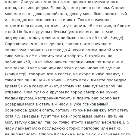
сторис. Скидывает мне фото, что проезжает мимо моего
отеля, что типо рядом. Я такой, я все равно не в нем. Сторис
мои все в тот день пролайкала, день у меня был насыщенный
и я с радостью выложил его в инст. Также намекала
встретиться ночью, хотя мог и уговорить её не ночью, а ближе
к ней. Но был с другом еб*ным (уважаю его, но нг мне
подпортил, ведь у меня мысли были только об этой п*изде).
Спрашиваю, что на нг делает, говорит, что сначала с
коллегами посидит в гостях до 4 ночи и потом домой и что
типо можно её выловить там и забрать. Я такой ок, но
забиваю х*й, на нг обменялись сообщениями по типу с нг и
все такое. В час ночи или попозже спрашиваю её где она
(хочу встр), говорит, что в гостях, но скоро в клуб поедут, я
такой тип ок. Пишу «не хочешь слить всех, вместе проведем
время?)» она говорит «нет, потому что мне тут весело», не
отвечаю. Сам гуляю с другом по город смотрю на бухих
людей кругом, настроения тусить и ловить баб особо нет.
Возвращаемся в отель в 4 часу. Я уже психованный
собираюсь домой спать, потому что уже ненавижу этот отель,
хотя 4,5 звезды и тусят там все (программа была) ((пить не
мог, татуху сделал, так бы точно что-то замутил веселое)). В 5
часу лайкает мою последнюю сторис повторно или нет хз.
Решил написать. Спросил где она и все ли ок, скидывает фото