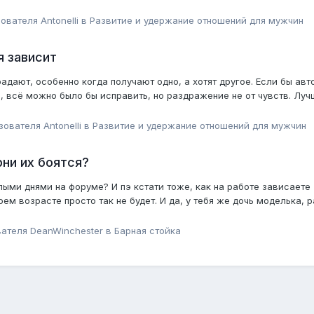
зователя
Antonelli
в
Pазвитие и удержание отношений для мужчин
я зависит
дают, особенно когда получают одно, а хотят другое. Если бы авто
), всё можно было бы исправить, но раздражение не от чувств. Луч
ьзователя
Antonelli
в
Pазвитие и удержание отношений для мужчин
ни их боятся?
целыми днями на форуме? И пэ кстати тоже, как на работе зависает
ем возрасте просто так не будет. И да, у тебя же дочь моделька, 
вателя
DeanWinchester
в
Барная стойка