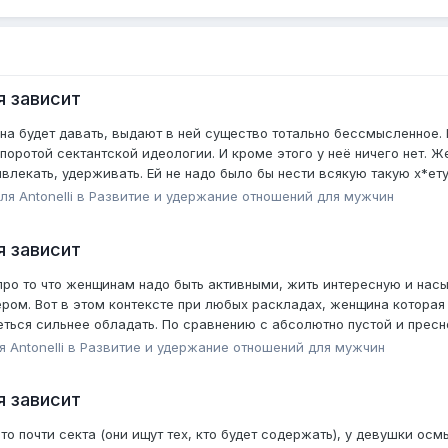
я зависит
она будет давать, выдают в ней существо тотально бессмысленное.
поротой сектантской идеологии. И кроме этого у неё ничего нет.
ивлекать, удерживать. Ей не надо было бы нести всякую такую х*ету
еля
Antonelli
в
Pазвитие и удержание отношений для мужчин
я зависит
, про то что женщинам надо быть активными, жить интересную и на
ером. Вот в этом контексте при любых раскладах, женщина которая
теться сильнее обладать. По сравнению с абсолютно пустой и пресн
ля
Antonelli
в
Pазвитие и удержание отношений для мужчин
я зависит
то почти секта (они ищут тех, кто будет содержать), у девушки ос