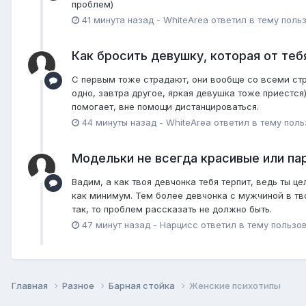
проблем)
41 минута назад
-
WhiteArea
ответил в тему поль
Как бросить девушку, которая от теб
С первым тоже страдают, они вообще со всеми стра
одно, завтра другое, яркая девушка тоже приестся
помогает, вне помощи дистанцироваться.
44 минуты назад
-
WhiteArea
ответил в тему пол
Модельки не всегда красивые или пар
Вадим, а как твоя девчонка тебя терпит, ведь ты 
как минимум. Тем более девчонка с мужчиной в тво
так, то проблем рассказать не должно быть.
47 минут назад
-
Нарцисс
ответил в тему пользо
Главная
Разное
Барная стойка
Женские психотипы