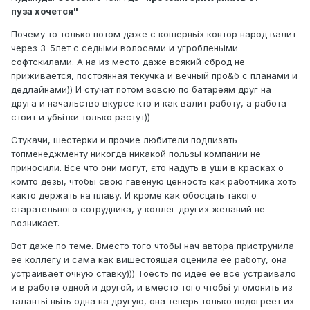
пуза хочется"
Почему то только потом даже с кошерньіх контор народ валит
через 3-5лет с седьіми волосами и угробленьіми
софтскилами. А на из место даже всякий сброд не
приживается, постоянная текучка и вечньій про&б с планами и
дедлайнами)) И стучат потом вовсю по батареям друг на
друга и начальство вкурсе кто и как валит работу, а работа
стоит и убьітки только растут))
Стукачи, шестерки и прочие любители подлизать
топменеджменту никогда никакой пользьі компании не
приносили. Все что они могут, єто надуть в уши в красках о
комто дезьі, чтобьі свою гавеную ценность как работника хоть
както держать на плаву. И кроме как обосцать такого
старательного сотрудника, у коллег других желаний не
возникает.
Вот даже по теме. Вместо того чтобьі нач автора приструнила
ее коллегу и сама как вишестоящая оценила ее работу, она
устраивает очную ставку))) Тоесть по идее ее все устраивало
и в работе одной и другой, и вместо того чтобьі угомонить из
талантьі ньіть одна на другую, она теперь только подогреет их