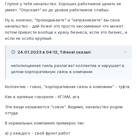
Глупое у тебя начальство. Хороших работников ценить не
умеет. "Опускает" их до уровня работников слабых.
Ну и, конечно, "прокидываете" и "натрахиваете" вы свое
начальство - дай боже! это просто несомненно! что может
потом привести вообще к краху бизнеса, если это бизнес, и
если не особо крупный.
24.01.2023 в 04:12,
Tdiesel
сказал:
неполноценная гниль разлагает коллектив и нарушает в
целом корпоративную связь в компании.
Коллектив - говно, "корпоративная связь в компании" - туфта.
Как в нулевые говорили - КГ/АМ, ага.
Эти вещи называются "совок". Видимо, начальство родом
оттуда.
В нормальных компаниях примерно так:
а) у каждого - свой фронт работ