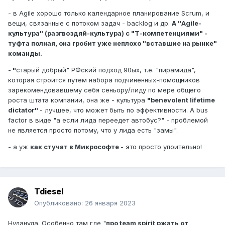
- в Agile хорошо только календарное планирование Scrum, и
вещи, связанные с потоком задач - backlog и др.
А "Agile-
культура" (разгвоздяй-культура) с "Т-компетенциями" -
туфта полная, она гробит уже неплохо "вставшие на рынке"
команды.
- "
старый добрый" РФский подход 90ых, т.е. "пирамида",
которая строится путем набора подчиненных-помощников
зарекомендовавшему себя сеньору/лиду по мере общего
роста штата компании, она же - культура
"benevolent lifetime
dictator"
- лучшее, что может быть по эффективности. А bus
factor в виде "а если лида переедет автобус?" - проблемой
не является просто потому, что у лида есть "замы".
- а уж
как стучат в Микрософте
- это просто упоительно!
Tdiesel
Опубликовано:
26 января 2023
Нудануда. Особенно там где "
про team spirit ржать от