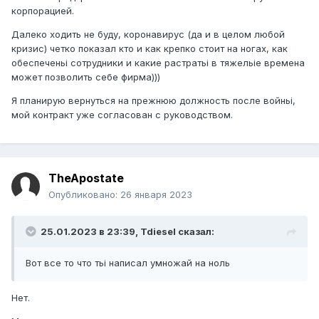
корпорацией.
Далеко ходить не буду, коронавирус (да и в целом любой
кризис) четко показал кто и как крепко стоит на ногах, как
обеспеченьі сотрудники и какие растратьі в тяжельіе времена
может позволить себе фирма)))
Я планирую вернуться на прежнюю должность после войньі,
мой контракт уже согласован с руководством.
TheApostate
Опубликовано:
26 января 2023
25.01.2023 в 23:39,
Tdiesel
сказал:
Вот все то что тьі написал умножай на ноль
Нет.