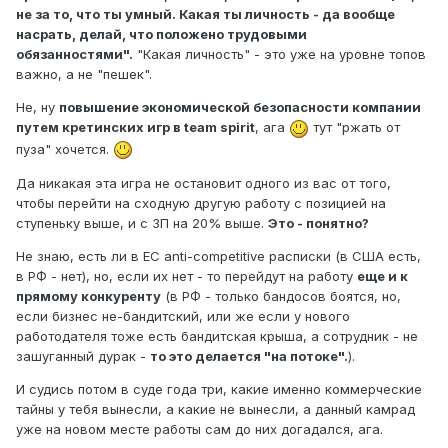
не за то, что ты умный. Какая ты личность - да вообще
насрать, делай, что положено трудовыми
обязанностями".
"Какая личность" - это уже на уровне топов
важно, а не "пешек".
Не, ну
повышение экономической безопасности компании
путем кретинских игр в team spirit
, ага
тут "ржать от
пуза" хочется.
Да никакая эта игра не остановит одного из вас от того,
чтобы перейти на сходную другую работу с позицией на
ступеньку выше, и с ЗП на 20% выше.
Это - понятно?
Не знаю, есть ли в ЕС anti-competitive расписки (в США есть,
в РФ - нет), но, если их нет - то перейдут на работу
еще и к
прямому конкуренту
(в РФ - только бандосов боятся, но,
если бизнес не-бандитский, или же если у нового
работодателя тоже есть бандитская крыша, а сотрудник - не
зашуганный дурак -
то это делается "на потоке".
).
И судись потом в суде года три, какие именно коммерческие
тайны у тебя вынесли, а какие не вынесли, а данный камрад
уже на новом месте работы сам до них догадался, ага.