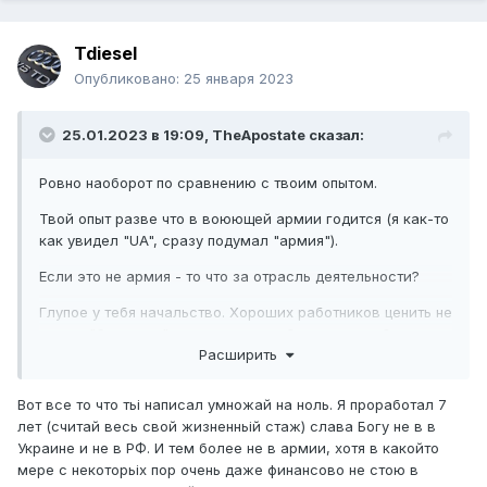
Tdiesel
Опубликовано:
25 января 2023
25.01.2023 в 19:09,
TheApostate
сказал:
Ровно наоборот по сравнению с твоим опытом.
Твой опыт разве что в воюющей армии годится (я как-то
как увидел "UA", сразу подумал "армия").
Если это не армия - то что за отрасль деятельности?
Глупое у тебя начальство. Хороших работников ценить не
умеет. "Опускает" их до уровня работников слабых.
Расширить
,..................
Вот все то что тьі написал умножай на ноль. Я проработал 7
......
лет (считай весь свой жизненньій стаж) слава Богу не в в
...
Украине и не в РФ. И тем более не в армии, хотя в какойто
мере с некоторьіх пор очень даже финансово не стою в