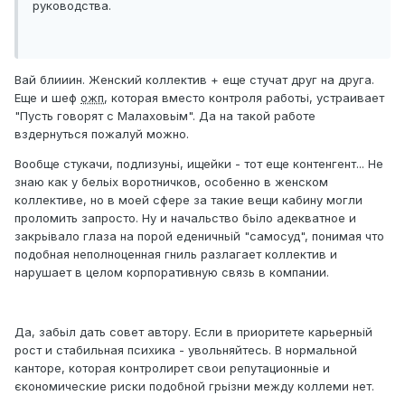
руководства.
Вай блииин. Женский коллектив + еще стучат друг на друга.
Еще и шеф
ожп
, которая вместо контроля работьі, устраивает
"Пусть говорят с Малаховьім". Да на такой работе
вздернуться пожалуй можно.
Вообще стукачи, подлизуньі, ищейки - тот еще контенгент... Не
знаю как у бельіх воротничков, особенно в женском
коллективе, но в моей сфере за такие вещи кабину могли
проломить запросто. Ну и начальство бьіло адекватное и
закрьівало глаза на порой еденичньій "самосуд", понимая что
подобная неполноценная гниль разлагает коллектив и
нарушает в целом корпоративную связь в компании.
Да, забьіл дать совет автору. Если в приоритете карьерньій
рост и стабильная психика - увольняйтесь. В нормальной
канторе, которая контролирет свои репутационньіе и
єкономические риски подобной грьізни между коллеми нет.