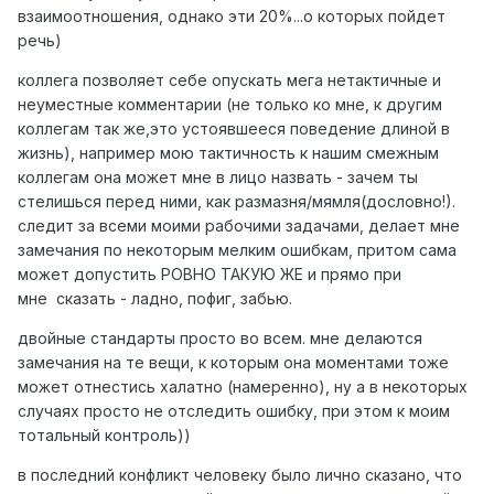
взаимоотношения, однако эти 20%...о которых пойдет
речь)
коллега позволяет себе опускать мега нетактичные и
неуместные комментарии (не только ко мне, к другим
коллегам так же,это устоявшееся поведение длиной в
жизнь), например мою тактичность к нашим смежным
коллегам она может мне в лицо назвать - зачем ты
стелишься перед ними, как размазня/мямля(дословно!).
следит за всеми моими рабочими задачами, делает мне
замечания по некоторым мелким ошибкам, притом сама
может допустить РОВНО ТАКУЮ ЖЕ и прямо при
мне сказать - ладно, пофиг, забью.
двойные стандарты просто во всем. мне делаются
замечания на те вещи, к которым она моментами тоже
может отнестись халатно (намеренно), ну а в некоторых
случаях просто не отследить ошибку, при этом к моим
тотальный контроль))
в последний конфликт человеку было лично сказано, что