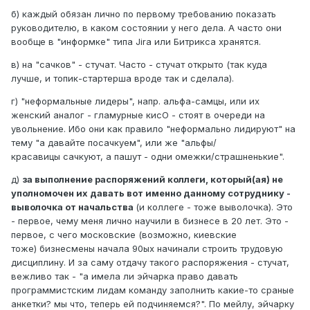
б) каждый обязан лично по первому требованию показать
руководителю, в каком состоянии у него дела. А часто они
вообще в "информке" типа Jira или Битрикса хранятся.
в) на "сачков" - стучат. Часто - стучат открыто (так куда
лучше, и топик-стартерша вроде так и сделала).
г) "неформальные лидеры", напр. альфа-самцы, или их
женский аналог - гламурные кисО - стоят в очереди на
увольнение. Ибо они как правило "неформально лидируют" на
тему "а давайте посачкуем", или же "альфы/
красавицы сачкуют, а пашут - одни омежки/страшненькие".
д)
за выполнение распоряжений коллеги, который(ая) не
уполномочен их давать вот именно данному сотруднику -
выволочка от начальства
(и коллеге - тоже выволочка). Это
- первое, чему меня лично научили в бизнесе в 20 лет. Это -
первое, с чего московские (возможно, киевские
тоже) бизнесмены начала 90ых начинали строить трудовую
дисциплину. И за саму отдачу такого распоряжения - стучат,
вежливо так - "а имела ли эйчарка право давать
программистским лидам команду заполнить какие-то сраные
анкетки? мы что, теперь ей подчиняемся?". По мейлу, эйчарку