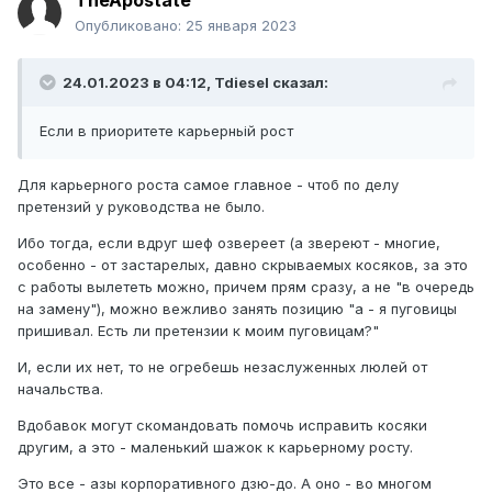
TheApostate
Опубликовано:
25 января 2023
24.01.2023 в 04:12,
Tdiesel
сказал:
Если в приоритете карьерньій рост
Для карьерного роста самое главное - чтоб по делу
претензий у руководства не было.
Ибо тогда, если вдруг шеф озвереет (а звереют - многие,
особенно - от застарелых, давно скрываемых косяков, за это
с работы вылететь можно, причем прям сразу, а не "в очередь
на замену"), можно вежливо занять позицию "а - я пуговицы
пришивал. Есть ли претензии к моим пуговицам?"
И, если их нет, то не огребешь незаслуженных люлей от
начальства.
Вдобавок могут скомандовать помочь исправить косяки
другим, а это - маленький шажок к карьерному росту.
Это все - азы корпоративного дзю-до. А оно - во многом