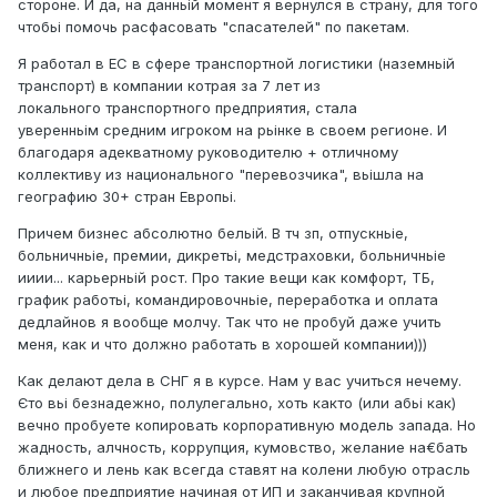
стороне. И да, на данньій момент я вернулся в страну, для того
чтобьі помочь расфасовать "спасателей" по пакетам.
Я работал в ЕС в сфере транспортной логистики (наземньій
транспорт) в компании котрая за 7 лет из
локального транспортного предприятия, стала
уверенньім средним игроком на рьінке в своем регионе. И
благодаря адекватному руководителю + отличному
коллективу из национального "перевозчика", вьішла на
географию 30+ стран Европьі.
Причем бизнес абсолютно бельій. В тч зп, отпускньіе,
больничньіе, премии, дикретьі, медстраховки, больничньіе
ииии... карьерньій рост. Про такие вещи как комфорт, ТБ,
график работьі, командировочньіе, переработка и оплата
дедлайнов я вообще молчу. Так что не пробуй даже учить
меня, как и что должно работать в хорошей компании)))
Как делают дела в СНГ я в курсе. Нам у вас учиться нечему.
Єто вьі безнадежно, полулегально, хоть както (или абьі как)
вечно пробуете копировать корпоративную модель запада. Но
жадность, алчность, коррупция, кумовство, желание на€бать
ближнего и лень как всегда ставят на колени любую отрасль
и любое предприятие начиная от ИП и заканчивая крупной