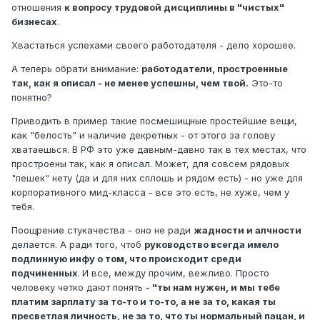
отношения
к вопросу трудовой дисциплины в "чистых"
бизнесах
.
Хвастаться успехами своего работодателя - дело хорошее.
А теперь обрати внимание:
работодатели, простроенные
так, как я описал - не менее успешны, чем твой.
Это-то
понятно?
Приводить в пример такие посмешищные простейшие вещи,
как "белость" и наличие декретных - от этого за голову
хватаешься. В РФ это уже давным-давно так в тех местах, что
простроены так, как я описал. Может, для совсем рядовых
"пешек" нету (да и для них сплошь и рядом есть) - но уже для
корпоративного мид-класса - все это есть, не хуже, чем у
тебя.
Поощрение стукачества - оно не ради
жадности и алчности
делается. А ради того, чтоб
руководство всегда имело
подлинную инфу о том, что происходит среди
подчиненных
.
И все, между прочим, вежливо. Просто
человеку четко дают понять
- "ты нам нужен, и мы тебе
платим зарплату за то-то и то-то, а не за то, какая ты
пресветлая личность, не за то, что ты нормальный пацан, и