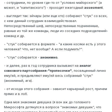
- сотрудники, по уровне где-то от "условно майорского" (а
может, и "капитанского") - проходят ежегодный
assesment
.
- выглядит так: эйчары (или еще кто) собирают "стук" со всех,
с кем данный сотрудник взаимодействовал.
Непосредственный шеф, непосредственные подчиненные,
равные из той же команды, люди из соседних подразделений-
команд и др.
- "стук" собирается в формате - "а какие косяки есть у этого
человека? Что, нет вообще? А если подумать?".
- "стук" собирается -
анонимно.
- и далее, раз в год сотрудника вызывают на
аналог
совкового партсобрания-"пропесочки"
, посвященный лично
ему/ей, и предьявляют ему/ей весь собранный "стук"
(анонимный, ага).
- от исхода этого собрания - зависит карьерный рост, причем
прямо и в лоб.
Одна моя знакомая девушка (я вон аж до головного
Микрософта дотянулся в вопросе "знакомых девушек", что