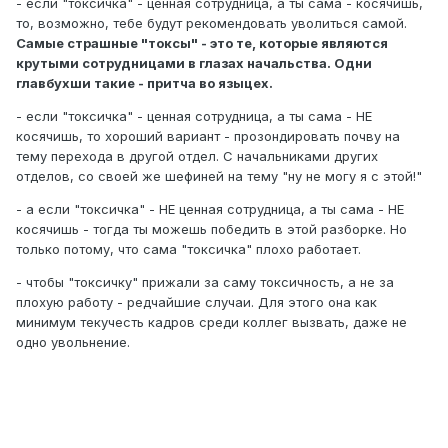
- если "токсичка" - ценная сотрудница, а ты сама - косячишь,
то, возможно, тебе будут рекомендовать уволиться самой.
Самые страшные "токсы" - это те, которые являются
крутыми сотрудницами в глазах начальства. Одни
главбухши такие - притча во языцех.
- если "токсичка" - ценная сотрудница, а ты сама - НЕ
косячишь, то хороший вариант - прозондировать почву на
тему перехода в другой отдел. С начальниками других
отделов, со своей же шефиней на тему "ну не могу я с этой!"
- а если "токсичка" - НЕ ценная сотрудница, а ты сама - НЕ
косячишь - тогда ты можешь победить в этой разборке. Но
только потому, что сама "токсичка" плохо работает.
- чтобы "токсичку" прижали за саму токсичность, а не за
плохую работу - редчайшие случаи. Для этого она как
минимум текучесть кадров среди коллег вызвать, даже не
одно увольнение.