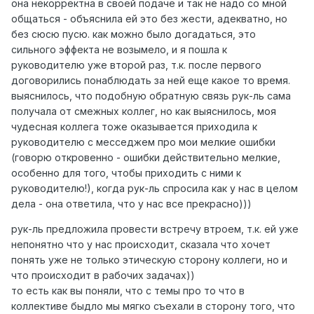
она некорректна в своей подаче и так не надо со мной
общаться - объяснила ей это без жести, адекватно, но
без сюсю пусю. как можно было догадаться, это
сильного эффекта не возымело, и я пошла к
руководителю уже второй раз, т.к. после первого
договорились понаблюдать за ней еще какое то время.
выяснилось, что подобную обратную связь рук-ль сама
получала от смежных коллег, но как выяснилось, моя
чудесная коллега тоже оказывается приходила к
руководителю с месседжем про мои мелкие ошибки
(говорю откровенно - ошибки действительно мелкие,
особенно для того, чтобы приходить с ними к
руководителю!), когда рук-ль спросила как у нас в целом
дела - она ответила, что у нас все прекрасно)))
рук-ль предложила провести встречу втроем, т.к. ей уже
непонятно что у нас происходит, сказала что хочет
понять уже не только этическую сторону коллеги, но и
что происходит в рабочих задачах))
то есть как вы поняли, что с темы про то что в
коллективе быдло мы мягко съехали в сторону того, что