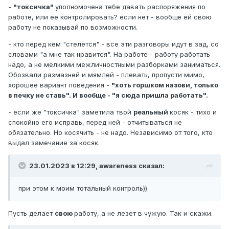
-
"токсичка"
уполномочена тебе давать распоряжения по
работе, или ее контролировать? если нет - вообще ей свою
работу не показывай по возможности.
- кто перед кем "стелется" - все эти разговоры идут в зад, со
словами "а мне так нравится". На работе - работу работать
надо, а не мелкими межличностными разборками заниматься.
Обозвали размазней и мямлей - плевать, пропусти мимо,
хорошее вариант поведения -
"хоть горшком назови, только
в печку не ставь". И вообще - "я сюда пришла работать".
- если же "токсичка" заметила твой
реальный
косяк - тихо и
спокойно его исправь, перед ней - отчитываться не
обязательно. Но косячить - не надо. Независимо от того, кто
выдал замечание за косяк.
23.01.2023 в 12:29,
awareness
сказал:
при этом к моим тотальный контроль))
Пусть делает
свою
работу, а не лезет в чужую. Так и скажи.