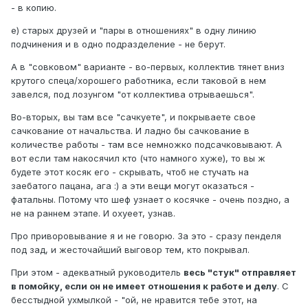
- в копию.
е) старых друзей и "пары в отношениях" в одну линию
подчинения и в одно подразделение - не берут.
А в "совковом" варианте - во-первых, коллектив тянет вниз
крутого спеца/хорошего работника, если таковой в нем
завелся, под лозунгом "от коллектива отрываешься".
Во-вторых, вы там все "сачкуете", и покрываете свое
сачкование от начальства. И ладно бы сачкование в
количестве работы - там все немножко подсачковывают. А
вот если там накосячил кто (что намного хуже), то вы ж
будете этот косяк его - скрывать, чтоб не стучать на
заебатого пацана, ага
:) а эти вещи могут оказаться -
фатальны. Потому что шеф узнает о косячке - очень поздно, а
не на раннем этапе. И охуеет, узнав.
Про приворовывание я и не говорю. За это - сразу пенделя
под зад, и жесточайший выговор тем, кто покрывал.
При этом - адекватный руководитель
весь "стук" отправляет
в помойку, если он не имеет отношения к работе и делу
. С
бесстыдной ухмылкой - "ой, не нравится тебе этот, на