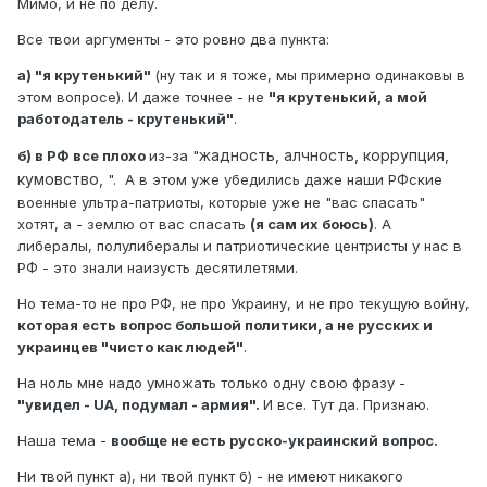
Мимо, и не по делу.
Все твои аргументы - это ровно два пункта:
а) "я крутенький"
(ну так и я тоже, мы примерно одинаковы в
этом вопросе). И даже точнее - не
"я крутенький, а мой
работодатель - крутенький"
.
жадность, алчность, коррупция,
б) в РФ все плохо
из-за "
кумовство,
". А в этом уже убедились даже наши РФские
военные ультра-патриоты, которые уже не "вас спасать"
хотят, а - землю от вас спасать
(я сам их боюсь)
. А
либералы, полулибералы и патриотические центристы у нас в
РФ - это знали наизусть десятилетями.
Но тема-то не про РФ, не про Украину, и не про текущую войну,
которая есть вопрос большой политики, а не русских и
украинцев "чисто как людей"
.
На ноль мне надо умножать только одну свою фразу -
"увидел - UA, подумал - армия".
И все. Тут да. Признаю.
Наша тема -
вообще не есть русско-украинский вопрос.
Ни твой пункт а), ни твой пункт б) - не имеют никакого