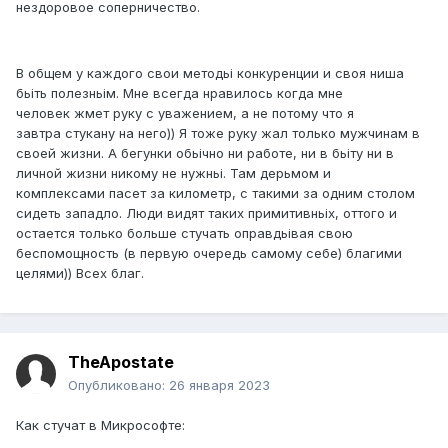
нездоровое соперничество.
В общем у каждого свои методьі конкуренции и своя ниша
бьіть полезньім. Мне всегда нравилось когда мне
человек жмет руку с уважением, а не потому что я
завтра стукану на него)) Я тоже руку жал только мужчинам в
своей жизни. А бегунки обьічно ни работе, ни в бьіту ни в
личной жизни никому не нужньі. Там дерьмом и
комплексами пасет за километр, с такими за одним столом
сидеть западло. Люди видят таких примитивньіх, оттого и
остается только больше стучать оправдьівая свою
беспомощность (в первую очередь самому себе) благими
целями)) Всех благ.
TheApostate
Опубликовано:
26 января 2023
Как стучат в Микрософте: