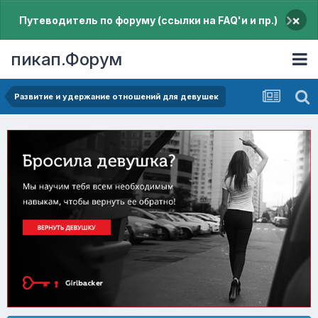
×
Путеводитель по форуму (ссылки на FAQ'и и пр.)
пикап.Форум
Pазвитие и удержание отношений для девушек