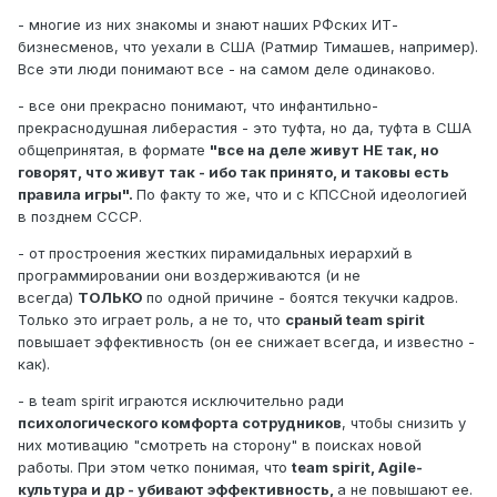
- многие из них знакомы и знают наших РФских ИТ-
бизнесменов, что уехали в США (Ратмир Тимашев, например).
Все эти люди понимают все - на самом деле одинаково.
- все они прекрасно понимают, что инфантильно-
прекраснодушная либерастия - это туфта, но да, туфта в США
общепринятая, в формате
"все на деле живут НЕ так, но
говорят, что живут так - ибо так принято, и таковы есть
правила игры".
По факту то же, что и с КПССной идеологией
в позднем СССР.
- от простроения жестких пирамидальных иерархий в
программировании они воздерживаются (и не
всегда)
ТОЛЬКО
по одной причине - боятся текучки кадров.
Только это играет роль, а не то, что
сраный team spirit
повышает эффективность (он ее снижает всегда, и известно -
как).
- в team spirit играются исключительно ради
психологического комфорта сотрудников
, чтобы снизить у
них мотивацию "смотреть на сторону" в поисках новой
работы. При этом четко понимая, что
team spirit, Agile-
культура и др - убивают эффективность,
а не повышают ее.