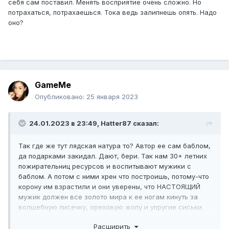
себя сам поставил. Менять восприятие очень сложно. Но
потрахаться, потрахаешься. Тока ведь залипнешь опять. Надо
оно?
GameMe
Опубликовано:
25 января 2023
24.01.2023 в 23:49,
Hatter87
сказал:
Так где же тут лядская натура то? Автор ее сам баблом,
да подарками закидал. Дают, бери. Так нам 30+ летних
пожирательниц ресурсов и воспитывают мужики с
баблом. А потом с ними хрен что построишь, потому-что
корону им взрастили и они уверены, что НАСТОЯЩИЙ
мужик должен все золото мира к ее ногам кинуть за
волшебную писечку, ореховую жопу и упругие сиськи.
Пингануть то она тебя пинганет. Такой кошель то
Расширить