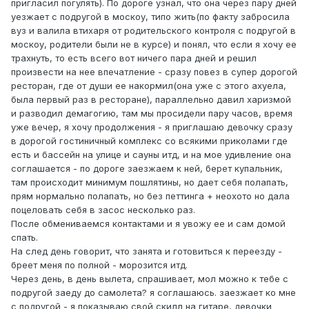
пригласил погулять). По дороге узнал, что она через пару дней
уезжает с подругой в москоу, типо жить(по факту забросила
вуз и валила втихаря от родительского контроля с подругой в
москоу, родители были не в курсе) и понял, что если я хочу ее
трахнуть, то есть всего вот ничего пара дней и решил
произвести на нее впечатление - сразу повез в супер дорогой
ресторан, где от души ее накормил(она уже с этого ахуела,
была первый раз в ресторане), параллельно давил харизмой
и разводил демагогию, там мы просидели пару часов, время
уже вечер, я хочу продолжения - я приглашаю девочку сразу
в дорогой гостиничный комплекс со всякими приколами где
есть и бассейн на улице и сауны итд, и на мое удивление она
соглашается - по дороге заезжаем к ней, берет купальник,
там происходит минимум пошлятины, но дает себя полапать,
прям нормально полапать, но без петтинга + неохото но дала
поцеловать себя в засос несколько раз.
После обмениваемся контактами и я увожу ее и сам домой
спать.
На след день говорит, что занята и готовиться к переезду -
бреет меня по полной - морозится итд.
Через день, в день вылета, спрашивает, мол можно к тебе с
подругой заеду до самолета? я соглашаюсь. заезжает ко мне
с подругой - я показываю свой скилл на гитаре, девочки