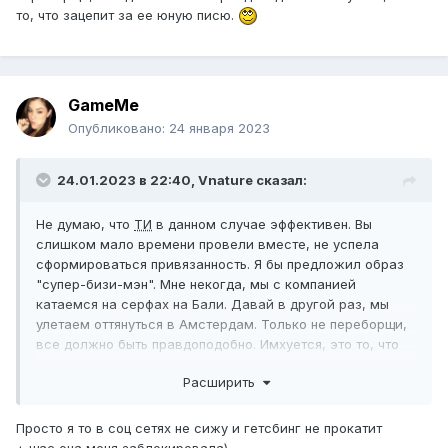
то, что зацепит за ее юную писю.
GameMe
Опубликовано:
24 января 2023
24.01.2023 в 22:40,
Vnature
сказал:
Не думаю, что
ТИ
в данном случае эффективен. Вы
слишком мало времени провели вместе, не успела
сформироваться привязанность. Я бы предложил образ
"супер-бизи-мэн". Мне некогда, мы с компанией
катаемся на серфах на Бали. Давай в другой раз, мы
улетаем оттянуться в Амстердам. Только не переборщи,
все должно быть правдоподобно. Имхуется, это то, что
зацепит за ее юную писю.
Расширить
Просто я то в соц сетях не сижу и гетсбинг не прокатит
+ щас она меня заблокировала)