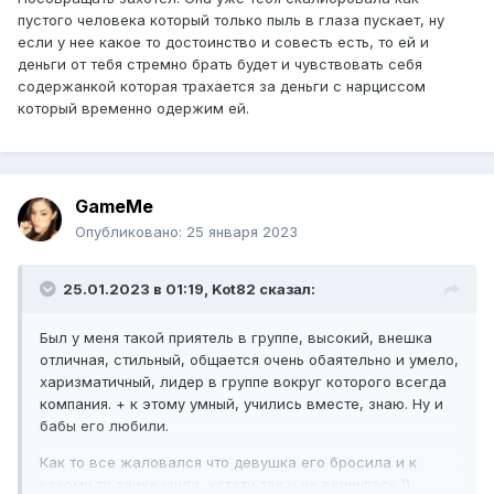
пустого человека который только пыль в глаза пускает, ну
если у нее какое то достоинство и совесть есть, то ей и
деньги от тебя стремно брать будет и чувствовать себя
содержанкой которая трахается за деньги с нарциссом
который временно одержим ей.
GameMe
Опубликовано:
25 января 2023
25.01.2023 в 01:19,
Kot82
сказал:
Был у меня такой приятель в группе, высокий, внешка
отличная, стильный, общается очень обаятельно и умело,
харизматичный, лидер в группе вокруг которого всегда
компания. + к этому умный, учились вместе, знаю. Ну и
бабы его любили.
Как то все жаловался что девушка его бросила и к
какому то заике ушла, кстати так и не вернулась ))