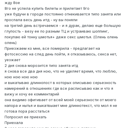
жду 8ое
8го не успела купить билеты и прилетает 9го
уже будучи в городе постоянно отнекивается типо занята или
проспала весь день итд - ну вы поняли
на третий день встречаемся - и я дурак, делаю еще большую
глупость - везу ее по разным ТЦ и устраиваю шоппинг,
покупаю ей тонну шмотья+ даже секс шмотья. (Олень олень
олень)
Приезжаем ко мне, все померила - предлагает на
фотосессию на след день пойти, я отказываюсь, секса нет,
уезжает
2 дня снова морозится типо занята итд
я снова все два дня ною, что не уделяет время, что люблю,
ною ною ною ною
и выкатываю длиннопост в которых описываю серьезность
намерений в отношениях где все расписываю как и что я
вижу и хочу ее комментарий
она видимо офигивает от всей моей серьезности от моего
напора и нытья и выкатвыает мне длиннотекст, что мол я не
готова пора расстаться
Попросил ее приехать
Приехала