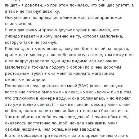
пищат - я доволен, но при этом понимаю, что они щас улетят, а
я так и не трахнул девочку.
Они улетают, на прощание обнимаемся, договариваемся
списываться.
Я два дня грущу и трахаю других подруг и понимаю, что
либидо падает и я хочу именно ее ту, которая малолетка,
которую так и не трахнул.
Решаю сделать крышеснос, покупаю билет к ней на неделю,
прилетаю в москоу, снял себе комнату в отеле, там вожу и ее
и ее подругу(зассала одна идти видимо или включила
малолетку и тоскала подругу с собой) по очень дорогим
ресторанам, гулял + они меня по какимто магазинам
смешным поводили.
Последнюю ночь проводит со мной(ВАУ!) (как я понял уже
после она готова была уже на секс, но весь кринж был в том,
что отключили в номере воду, и она обламалась - но я понял
это уже только сейчас) ) - как вы поняли, секса у меня с ней
не было, просто снова слюнообмен + полапал без петтинга.
Улетел обратно к себе очень заведенный. Начали общаться,
оказалось достаточно пошлой, начала закидывть меня
своими нюдзами, чем больше меня заводила.
В итоге общаемся три недели, я за это время начинаю люто