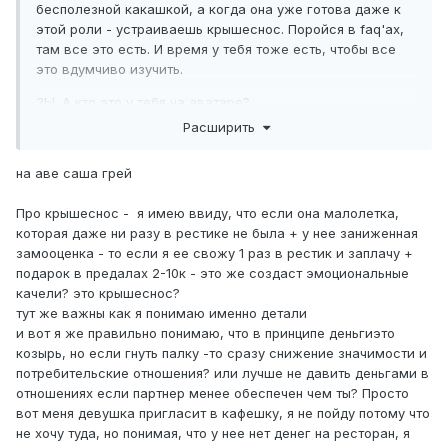
бесполезной какашкой, а когда она уже готова даже к
этой роли - устраиваешь крышеснос. Поройся в faq'ах,
там все это есть. И время у тебя тоже есть, чтобы все
это вдумчиво изучить.
ЗЫ. А кто это у тебя на аватаре?
Расширить
на аве саша грей
Про крышеснос - я имею ввиду, что если она малолетка,
которая даже ни разу в рестике не была + у нее заниженная
замооценка - то если я ее свожу 1 раз в рестик и заплачу +
подарок в предалах 2-10к - это же создаст эмоциональные
качели? это крышеснос?
тут же важны как я понимаю именно детали
и вот я же правильно понимаю, что в принципе деньгиэто
козырь, но если гнуть палку -то сразу снижение значимости и
потребительские отношения? или лучше не давить деньгами в
отношениях если партнер менее обеспечен чем ты? Просто
вот меня девушка пригласит в кафешку, я не пойду потому что
не хочу туда, но понимая, что у нее нет денег на ресторан, я