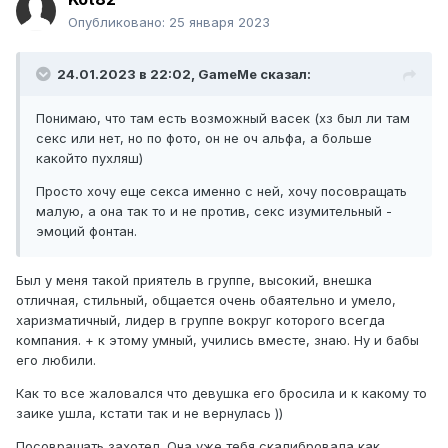
Опубликовано:
25 января 2023
24.01.2023 в 22:02,
GameMe
сказал:
Понимаю, что там есть возможный васек (хз был ли там
секс или нет, но по фото, он не оч альфа, а больше
какойто пухляш)
Просто хочу еще секса именно с ней, хочу посовращать
малую, а она так то и не против, секс изумительный -
эмоций фонтан.
Был у меня такой приятель в группе, высокий, внешка
отличная, стильный, общается очень обаятельно и умело,
харизматичный, лидер в группе вокруг которого всегда
компания. + к этому умный, учились вместе, знаю. Ну и бабы
его любили.
Как то все жаловался что девушка его бросила и к какому то
заике ушла, кстати так и не вернулась ))
Посовращать захотел. Она уже тебя скалибровала как