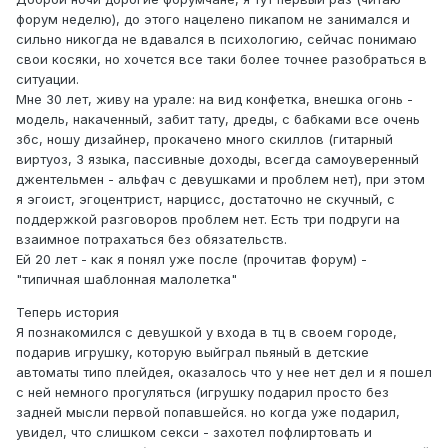
форум неделю), до этого нацелено пикапом не занимался и
сильно никогда не вдавался в психологию, сейчас понимаю
свои косяки, но хочется все таки более точнее разобраться в
ситуации.
Мне 30 лет, живу на урале: на вид конфетка, внешка огонь -
модель, накаченный, забит тату, дреды, с бабками все очень
збс, ношу дизайнер, прокачено много скиллов (гитарный
виртуоз, 3 языка, пассивные доходы, всегда самоуверенный
джентельмен - альфач с девушками и проблем нет), при этом
я эгоист, эгоцентрист, нарцисс, достаточно не скучный, с
поддержкой разговоров проблем нет. Есть три подруги на
взаимное потрахаться без обязательств.
Ей 20 лет - как я понял уже после (прочитав форум) -
"типичная шаблонная малолетка"
Теперь история
Я познакомился с девушкой у входа в тц в своем городе,
подарив игрушку, которую выйграл пьяный в детские
автоматы типо плейдея, оказалось что у нее нет дел и я пошел
с ней немного прогуляться (игрушку подарил просто без
задней мысли первой попавшейся. но когда уже подарил,
увидел, что слишком секси - захотел пофлиртовать и