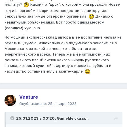
институт?
Какой-то "друк", с которым она проводит Новый
год и энергообмен, при этом предоставляя автору все
сексуально значимые отверстия организма.
Динамо с
невнятными объяснениями. Вот просто одним местом
(сердцем) чую: она.
Но мощный экспресс-вклад автора в ее воспитание нельзя не
отметить. Думаю, изначально она подумывала зацепиться в
Москве хоть за какой-то член, хотя бы за того же
энергетического васька. Теперь же в ее оптимистичных
фантазиях это вялый писюн какого-нибудь рублевского
папика, который купит ей квартиру с видом на зубцы, а в
наследство оставит виллу в монте-карле.
Vnature
Опубликовано:
25 января 2023
25.01.2023 в 00:20,
GameMe
сказал: