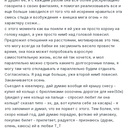
и душил ее, и с каждым разом она все более раскрепащено
говорила о своих фантазиях, я помогал реализовывать все и
еще больше заводился от того что ей искренне нравиться эта
смесь стыда и возбуждения + внешка мега огонь + по
характеру схожи....
с этого момента как вы поняли я ей уже не просто корону на
голову надел, а уже просто нимб над головой повесил.
Предложил отношения на расстоянии, мотивировав это тем,
что могу всегда за бабки ее засумонить весело провести
время, она пока может попробовать взрослую
самостоятельную жизнь, если ей так хочется, и мол
параллельно можно строить какието долгосрочные планы, я
могу там чето откладывать и параллельно будем отдыхать.
Согласилась. Я рад еще больше, уже второй нимб повесил.
Заканчивается осень.
Сьездил в ювелирку, дай думаю вообще ей крышу снесу -
купил ей кольцо с брюлликами оооочень дорогое для нее(50к)
(увидел у нее кольцо на пальце - спросил любит ли она
кольца? сказал типо - эх, да, вот купила себе за касарь) - я
это запомнил и думал, что ее порвет с этого. Тем более, что
скоро новый год, дай думаю порадую, фоткаю ей упаковку,
покупаю билет - прилетает, радуется - признаюсь (дурак,
олень, каюсь) ей в любви Т_Т