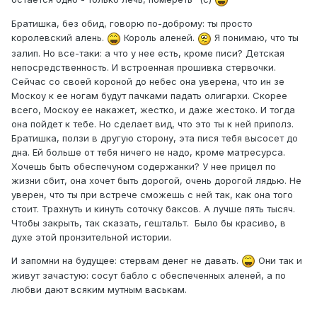
Братишка, без обид, говорю по-доброму: ты просто
королевский алень.
Король аленей.
Я понимаю, что ты
залип. Но все-таки: а что у нее есть, кроме писи? Детская
непосредственность. И встроенная прошивка стервочки.
Сейчас со своей короной до небес она уверена, что ин зе
Москоу к ее ногам будут пачками падать олигархи. Скорее
всего, Москоу ее накажет, жестко, и даже жестоко. И тогда
она пойдет к тебе. Но сделает вид, что это ты к ней приполз.
Братишка, ползи в другую сторону, эта пися тебя высосет до
дна. Ей больше от тебя ничего не надо, кроме матресурса.
Хочешь быть обеспечуном содержанки? У нее прицел по
жизни сбит, она хочет быть дорогой, очень дорогой лядью. Не
уверен, что ты при встрече сможешь с ней так, как она того
стоит. Трахнуть и кинуть соточку баксов. А лучше пять тысяч.
Чтобы закрыть, так сказать, гештальт. Было бы красиво, в
духе этой пронзительной истории.
И запомни на будущее: стервам денег не давать.
Они так и
живут зачастую: сосут бабло с обеспеченных аленей, а по
любви дают всяким мутным васькам.