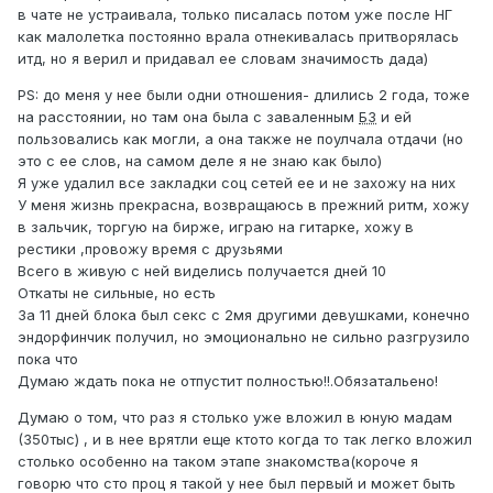
в чате не устраивала, только писалась потом уже после НГ
как малолетка постоянно врала отнекивалась притворялась
итд, но я верил и придавал ее словам значимость дада)
PS: до меня у нее были одни отношения- длились 2 года, тоже
на расстоянии, но там она была с заваленным
БЗ
и ей
пользовались как могли, а она также не поулчала отдачи (но
это с ее слов, на самом деле я не знаю как было)
Я уже удалил все закладки соц сетей ее и не захожу на них
У меня жизнь прекрасна, возвращаюсь в прежний ритм, хожу
в зальчик, торгую на бирже, играю на гитарке, хожу в
рестики ,провожу время с друзьями
Всего в живую с ней виделись получается дней 10
Откаты не сильные, но есть
За 11 дней блока был секс с 2мя другими девушками, конечно
эндорфинчик получил, но эмоционально не сильно разгрузило
пока что
Думаю ждать пока не отпустит полностью!!.Обязатальено!
Думаю о том, что раз я столько уже вложил в юную мадам
(350тыс) , и в нее врятли еще ктото когда то так легко вложил
столько особенно на таком этапе знакомства(короче я
говорю что сто проц я такой у нее был первый и может быть