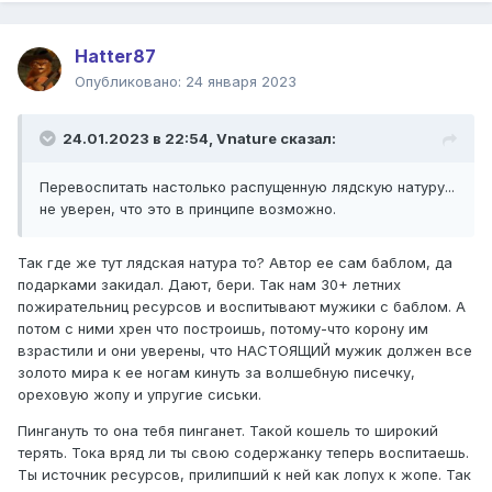
Hatter87
Опубликовано:
24 января 2023
24.01.2023 в 22:54,
Vnature
сказал:
Перевоспитать настолько распущенную лядскую натуру...
не уверен, что это в принципе возможно.
Так где же тут лядская натура то? Автор ее сам баблом, да
подарками закидал. Дают, бери. Так нам 30+ летних
пожирательниц ресурсов и воспитывают мужики с баблом. А
потом с ними хрен что построишь, потому-что корону им
взрастили и они уверены, что НАСТОЯЩИЙ мужик должен все
золото мира к ее ногам кинуть за волшебную писечку,
ореховую жопу и упругие сиськи.
Пингануть то она тебя пинганет. Такой кошель то широкий
терять. Тока вряд ли ты свою содержанку теперь воспитаешь.
Ты источник ресурсов, прилипший к ней как лопух к жопе. Так