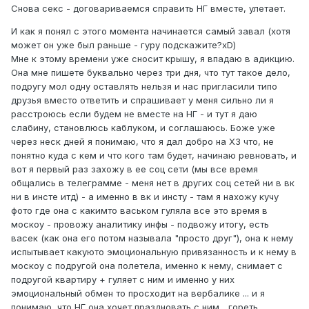
Снова секс - договариваемся справить НГ вместе, улетает.
И как я понял с этого момента начинается самый завал (хотя
может он уже был раньше - гуру подскажите?xD)
Мне к этому времени уже сносит крышу, я впадаю в адикцию.
Она мне пишете буквально через три дня, что тут такое дело,
подругу мол одну оставлять нельзя и нас пригласили типо
друзья вместо ответить и спрашивает у меня сильно ли я
расстроюсь если будем не вместе на НГ - и тут я даю
слабину, становлюсь каблуком, и соглашаюсь. Боже уже
через неск дней я понимаю, что я дал добро на ХЗ что, не
понятно куда с кем и что кого там будет, начинаю ревновать, и
вот я первый раз захожу в ее соц сети (мы все время
общались в телеграмме - меня нет в других соц сетей ни в вк
ни в инсте итд) - а именно в вк и инсту - там я нахожу кучу
фото где она с какимто васьком гуляла все это время в
москоу - провожу аналитику инфы - подвожу итогу, есть
васек (как она его потом называла "просто друг"), она к нему
испытывает какуюто эмоциональную привязанность и к нему в
москоу с подругой она полетела, именно к нему, снимает с
подругой квартиру + гуляет с ним и именно у них
эмоциональный обмен то просходит на вербалике ... и я
понимаю, что НГ она хочет праздновать с ним... гореть