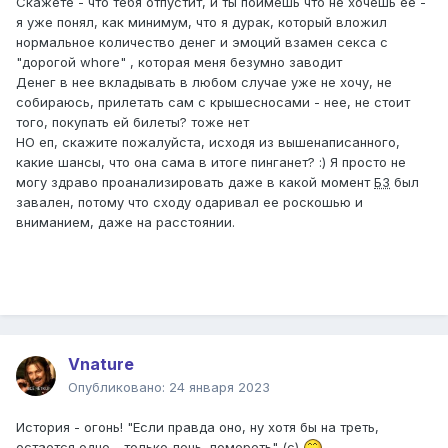
Скажете - что тебя отпустит, и ты поймешь что не хочешь ее -
я уже понял, как минимум, что я дурак, который вложил
нормальное количество денег и эмоций взамен секса с
"дорогой whore" , которая меня безумно заводит
Денег в нее вкладывать в любом случае уже не хочу, не
собираюсь, прилетать сам с крышесносами - нее, не стоит
того, покупать ей билеты? тоже нет
НО еп, скажите пожалуйста, исходя из вышенаписанного,
какие шансы, что она сама в итоге пинганет? :) Я просто не
могу здраво проанализировать даже в какой момент
БЗ
был
завален, потому что сходу одаривал ее роскошью и
вниманием, даже на расстоянии.
Vnature
Опубликовано:
24 января 2023
История - огонь! "Если правда оно, ну хотя бы на треть,
остается одно - только лечь, помереть" (с)