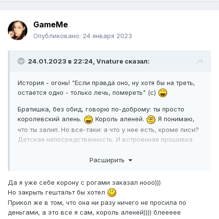
GameMe
Опубликовано:
24 января 2023
24.01.2023 в 22:24,
Vnature
сказал:
История - огонь! "Если правда оно, ну хотя бы на треть,
остается одно - только лечь, помереть" (с)
Братишка, без обид, говорю по-доброму: ты просто
королевский алень.
Король аленей.
Я понимаю,
что ты залип. Но все-таки: а что у нее есть, кроме писи?
Детская непосредственность. И встроенная прошивка
стервочки. Сейчас со своей короной до небес она
уверена, что ин зе Москоу к ее ногам будут пачками
Расширить
падать олигархи. Скорее всего, Москоу ее накажет,
жестко, и даже жестоко. И тогда она пойдет к тебе. Но
Да я уже себе корону с рогами заказал нооо)))
сделает вид, что это ты к ней приполз. Братишка, ползи в
Но закрыть гештальт бы хотел
другую сторону, эта пися тебя высосет до дна. Ей
Прикол же в том, что она ни разу ничего не просила по
больше от тебя ничего не надо, кроме матресурса.
деньгами, а это все я сам, король аленей)))) блеееее
Хочешь быть обеспечуном содержанки? У нее прицел по