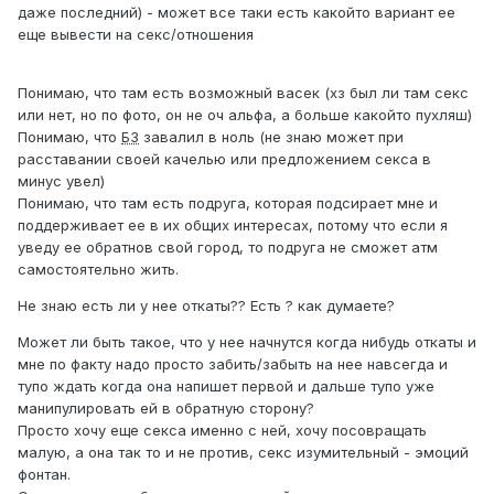
даже последний) - может все таки есть какойто вариант ее
еще вывести на секс/отношения
Понимаю, что там есть возможный васек (хз был ли там секс
или нет, но по фото, он не оч альфа, а больше какойто пухляш)
Понимаю, что
БЗ
завалил в ноль (не знаю может при
расставании своей качелью или предложением секса в
минус увел)
Понимаю, что там есть подруга, которая подсирает мне и
поддерживает ее в их общих интересах, потому что если я
уведу ее обратнов свой город, то подруга не сможет атм
самостоятельно жить.
Не знаю есть ли у нее откаты?? Есть ? как думаете?
Может ли быть такое, что у нее начнутся когда нибудь откаты и
мне по факту надо просто забить/забыть на нее навсегда и
тупо ждать когда она напишет первой и дальше тупо уже
манипулировать ей в обратную сторону?
Просто хочу еще секса именно с ней, хочу посовращать
малую, а она так то и не против, секс изумительный - эмоций
фонтан.