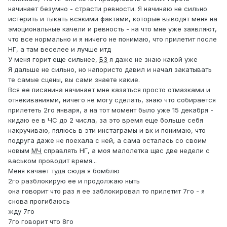
начинает безумно - страсти ревности. Я начинаю не сильно
истерить и тыкать всякими фактами, которые выводят меня на
эмоциональные качели и ревность - на что мне уже заявляют,
что все нормально и я ничего не понимаю, что прилетит после
НГ, а там веселее и лучше итд
У меня горит еще сильнее,
БЗ
я даже не знаю какой уже
Я дальше не сильно, но напористо давил и начал закатывать
те самые сцены, вы сами знаете какие.
Вся ее писанина начинает мне казаться просто отмазками и
отнекиваниями, ничего не могу сделать, знаю что собирается
прилететь 2го января, а на тот момент было уже 15 декабря -
кидаю ее в ЧС до 2 числа, за это время еще больше себя
накручиваю, пялюсь в эти инстаграмы и вк и понимаю, что
подруга даже не поехала с ней, а сама осталась со своим
новым
МЧ
справлять НГ, а моя малолетка щас две недели с
васьком проводит время...
Меня качает туда сюда я бомблю
2го разблокирую ее и продолжаю ныть
она говорит что раз я ее заблокировал то прилетит 7го - я
снова прогибаюсь
жду 7го
7го говорит что 8го