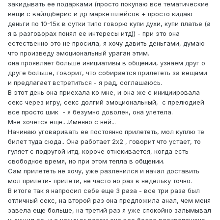
закидывать ее подарками (просто покупаю все тематические
вещи с вайлдберис и др маркетплейсов + просто кидаю
деньги по 10-15к в сутки типо говорю купи духи, купи платье (а
я в разговорах понял ее интересы итд)) - при это она
естественно это не просила, я хочу давить деньгами, думаю
что произведу эмоциональный ураган этим.
она проявляет больше инициативы в общении, узнаем друг о
друге больше, говорит, что собирается прилететь за вещами
и предлагает встретиться - я рад, соглашаюсь.
В этот день она приехала ко мне, и она же с инициировала
секс через игру, секс долгий эмоциональный, с прелюдией
все просто шик - я безумно доволен, она улетела.
Мне хочется еще....Именно с ней...
Начинаю уговаривать ее постоянно прилететь, мол куплю те
билет туда сюда.. Она работает 2х2 , говорит что устает, то
гуляет с подругой итд, короче отнекивается, когда есть
свободное время, но при этом тепла в общении.
Сам прилететь не хочу, уже разленился и начал доставить
мол прилети- прилети, не часто но раз в недельку точно.
В итоге так я напросил себе еще 3 раза - все три раза был
отличный секс, на второй раз она предложила анал, чем меня
завела еще больше, на третий раз я уже спокойно залымывал