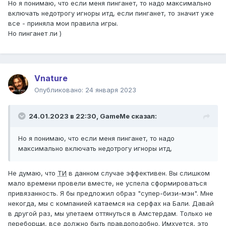
Но я понимаю, что если меня пинганет, то надо максимально
жизни сбит, она хочет быть дорогой, очень дорогой
включать недотрогу игноры итд, если пинганет, то значит уже
лядью. Не уверен, что ты при встрече сможешь с ней
все - приняла мои правила игры.
так, как она того стоит. Трахнуть и кинуть соточку
Но пинганет ли )
баксов. А лучше пять тысяч. Чтобы закрыть, так сказать,
гештальт. Было бы красиво, в духе этой пронзительной
истории.
И запомни на будущее: стервам денег не давать.
Они так
Vnature
и живут зачастую: сосут бабло с обеспеченных аленей,
Опубликовано:
24 января 2023
а по любви дают всяким мутным васькам.
24.01.2023 в 22:30,
GameMe
сказал:
Но я понимаю, что если меня пинганет, то надо
максимально включать недотрогу игноры итд,
Не думаю, что
ТИ
в данном случае эффективен. Вы слишком
мало времени провели вместе, не успела сформироваться
привязанность. Я бы предложил образ "супер-бизи-мэн". Мне
некогда, мы с компанией катаемся на серфах на Бали. Давай
в другой раз, мы улетаем оттянуться в Амстердам. Только не
переборщи, все должно быть правдоподобно. Имхуется, это