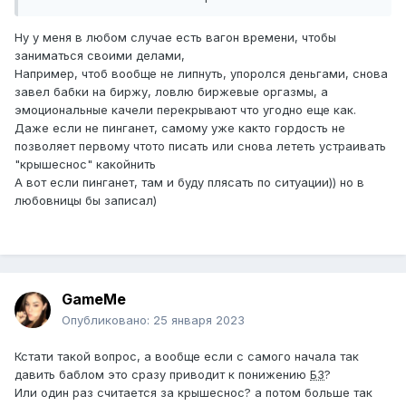
широкий терять. Тока вряд ли ты свою содержанку
теперь воспитаешь. Ты источник ресурсов, прилипший к
Ну у меня в любом случае есть вагон времени, чтобы
ней как лопух к жопе. Так себя сам поставил. Менять
заниматься своими делами,
восприятие очень сложно. Но потрахаться,
Например, чтоб вообще не липнуть, упоролся деньгами, снова
потрахаешься. Тока ведь залипнешь опять. Надо оно?
завел бабки на биржу, ловлю биржевые оргазмы, а
эмоциональные качели перекрывают что угодно еще как.
Даже если не пинганет, самому уже както гордость не
позволяет первому чтото писать или снова лететь устраивать
"крышеснос" какойнить
А вот если пинганет, там и буду плясать по ситуации)) но в
любовницы бы записал)
GameMe
Опубликовано:
25 января 2023
Кстати такой вопрос, а вообще если с самого начала так
давить баблом это сразу приводит к понижению
БЗ
?
Или один раз считается за крышеснос? а потом больше так