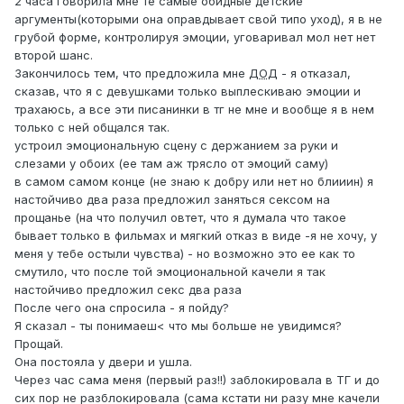
2 часа говорила мне те самые обидные детские
аргументы(которыми она оправдывает свой типо уход), я в не
грубой форме, контролируя эмоции, уговаривал мол нет нет
второй шанс.
Закончилось тем, что предложила мне
ДОД
- я отказал,
сказав, что я с девушками только выплескиваю эмоции и
трахаюсь, а все эти писанинки в тг не мне и вообще я в нем
только с ней общался так.
устроил эмоциональную сцену с держанием за руки и
слезами у обоих (ее там аж трясло от эмоций саму)
в самом самом конце (не знаю к добру или нет но блииин) я
настойчиво два раза предложил заняться сексом на
прощанье (на что получил овтет, что я думала что такое
бывает только в фильмах и мягкий отказ в виде -я не хочу, у
меня у тебе остыли чувства) - но возможно это ее как то
смутило, что после той эмоциональной качели я так
настойчиво предложил секс два раза
После чего она спросила - я пойду?
Я сказал - ты понимаеш< что мы больше не увидимся?
Прощай.
Она постояла у двери и ушла.
Через час сама меня (первый раз!!) заблокировала в ТГ и до
сих пор не разблокировала (сама кстати ни разу мне качели