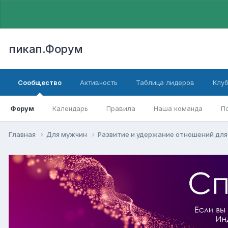
пикап.Форум
Сообщество
Активность
Таблица лидеров
Клу
Форум
Календарь
Правила
Наша команда
П
Главная
Для мужчин
Pазвитие и удержание отношений дл