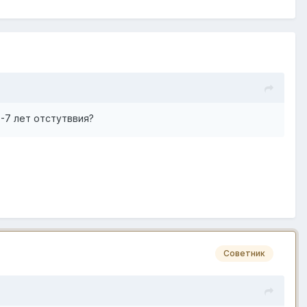
а эти годы - она могла сильно измениться, жизнь её
 каким обладает твой потенциальный конкурент ) Хотя
от некоего дефицита по всем фронтам - морального
5-7 лет отстутввия?
Советник