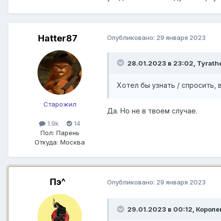
Так что тут всё зависит от у
Hatter87
могла не пощадить ) Зависит
Опубликовано:
29 января 2023
в этом вопросе конечно чаще
дефицита конечно в первую 
28.01.2023 в 23:02,
Tyrath
Хотел бы узнать / спросить,
Старожил
Да. Но не в твоем случае.
1.9k
14
Пол:
Парень
Откуда:
Москва
Пэ^
Опубликовано:
29 января 2023
29.01.2023 в 00:12,
Короле