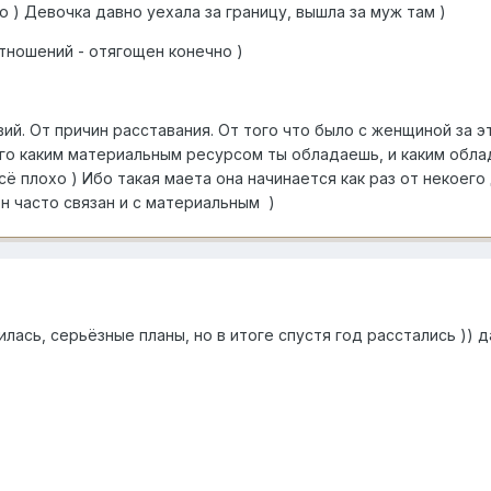
 ) Девочка давно уехала за границу, вышла за муж там )
отношений - отягощен конечно )
вий. От причин расставания. От того что было с женщиной за э
ого каким материальным ресурсом ты обладаешь, и каким обла
сё плохо ) Ибо такая маета она начинается как раз от некоег
он часто связан и с материальным )
илась, серьёзные планы, но в итоге спустя год расстались )) 