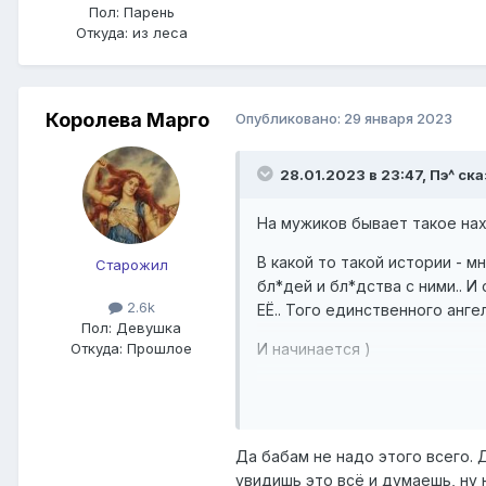
Пол:
Парень
Откуда:
из леса
Королева Марго
Опубликовано:
29 января 2023
28.01.2023 в 23:47,
Пэ^
ска
На мужиков бывает такое на
В какой то такой истории - 
Старожил
бл*дей и бл*дства с ними.. И
2.6k
ЕЁ.. Того единственного анг
Пол:
Девушка
И начинается )
Откуда:
Прошлое
Как то ко мне обратился тут
Ну начали исследовать ситуа
Да бабам не надо этого всего. 
Ну а в такой ситуации возвр
увидишь это всё и думаешь, ну на