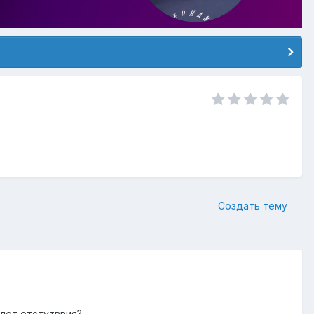
Создать тему
 лет отстутввия?