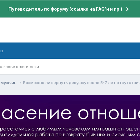
Путеводитель по форуму (ссылки на FAQ'и и пр.)
бы
ользователи в сети
я мужчин
Возможно ли вернуть девушку после 5-7 лет отсутстви