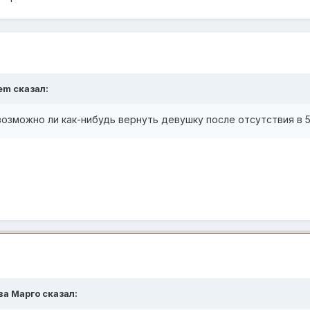
словий. От причин расставания. От того что было с женщиной з
 также от того каким материальным ресурсом ты обладаешь, и
 всего - всё плохо ) Ибо такая маета она начинается как раз 
очередь, но он часто связан и с материальным )
em
сказал:
 возможно ли как-нибудь вернуть девушку после отсутствия в 
ва Марго
сказал: