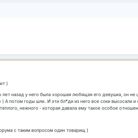
ит )
го лет назад у него была хорошая любящая его девушка, он не
 ) А потом годы шли.. И эти бл*ди из него все соки высосали и 
 тёплого, нежного - которая давала ему такое особое отноше
форума с таким вопросом один товарищ )