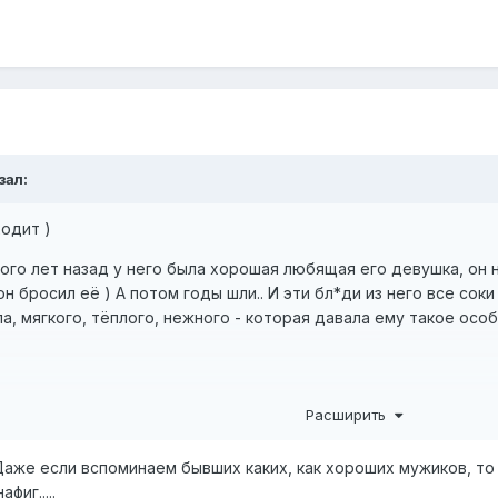
зал:
ходит )
много лет назад у него была хорошая любящая его девушка, он
 он бросил её ) А потом годы шли.. И эти бл*ди из него все сок
ела, мягкого, тёплого, нежного - которая давала ему такое ос
 с форума с таким вопросом один товарищ )
Расширить
цию ) Девочка давно уехала за границу, вышла за муж там )
Даже если вспоминаем бывших каких, как хороших мужиков, то в
ат отношений - отягощен конечно )
фиг.....