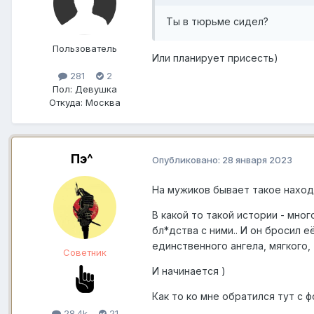
Ты в тюрьме сидел?
Пользователь
Или планирует присесть)
281
2
Пол:
Девушка
Откуда:
Москва
Пэ^
Опубликовано:
28 января 2023
На мужиков бывает такое наход
В какой то такой истории - мно
бл*дства с ними.. И он бросил её
единственного ангела, мягкого,
Советник
И начинается )
Как то ко мне обратился тут с 
28.4k
21