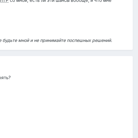
ЛТР
со мной, есть ли эти шансы вообще, и что мне
не будьте мной и не принимайте поспешных решений.
ерять?