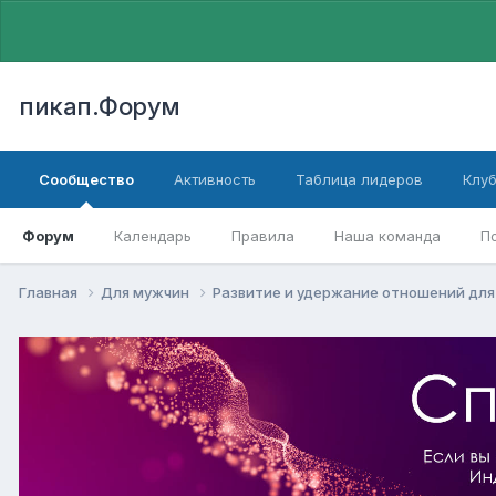
пикап.Форум
Сообщество
Активность
Таблица лидеров
Клу
Форум
Календарь
Правила
Наша команда
П
Главная
Для мужчин
Pазвитие и удержание отношений дл