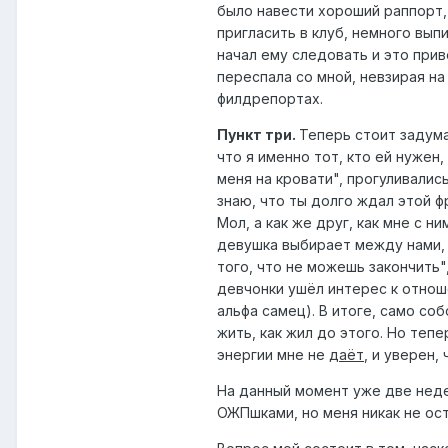
было навести хороший раппорт
пригласить в клуб, немного вып
начал ему следовать и это при
переспала со мной, невзирая на
филдрепортах.
Пункт три.
Теперь стоит задума
что я именно тот, кто ей нужен
меня на кровати", прогуливалис
знаю, что ты долго ждал этой фр
Мол, а как же друг, как мне с 
девушка выбирает между нами, я
того, что не можешь закончить"
девчонки ушёл интерес к отноше
альфа самец). В итоге, само со
жить, как жил до этого. Но теп
энергии мне не
даёт
, и уверен
На данный момент уже две не
ОЖПшками, но меня никак не ост