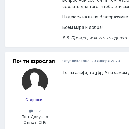
Вопрос мой состоит в том, наск
сделать для того, чтобы эти ша
Надеюсь на ваше благоразумие 
Всем мира и добра!
P.S. Прежде, чем что-то сделат
Почти взрослая
Опубликовано:
29 января 2023
То ты альфа, то
тфн
. А на самом
Старожил
1.5k
Пол:
Девушка
Откуда:
СПб