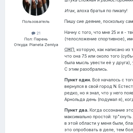
Итак
, алоха братья по пикапу!
Пишу сие деяние, поскольку са
Пользователь
Начну с того, что мне 25 и я - 
21
(телосложение спортивное), им
Пол:
Парень
Откуда:
Planeta Zemlya
ОЖП
, которую, как написано из
что она 7.5 или около того (суб
была мысль увести её у друга),
С этим разобрались.
Пункт один.
Всё началось с того
вернулся в свой город N. Естес
редко, но я знал, что у него по
Арнольда день (подумал я), ког
Пункт два.
Когда осознание это
максимально простой: тр"хнуть 
в этой области у меня были, б
это опробовать в деле, тем бол