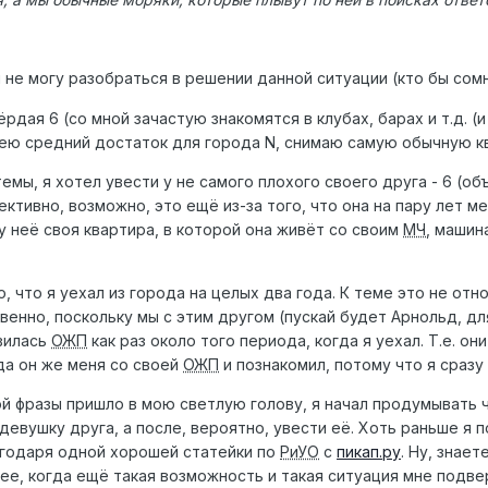
м не могу разобраться в решении данной ситуации (кто бы со
твёрдая 6 (со мной зачастую знакомятся в клубах, барах и т.д. 
ею средний достаток для города N, снимаю самую обычную кв
 темы, я хотел увести у не самого плохого своего друга - 6 (о
ъективно, возможно, это ещё из-за того, что она на пару лет м
 у неё своя квартира, в которой она живёт со своим
МЧ
, машин
, что я уехал из города на целых два года. К теме это не отн
твенно, поскольку мы с этим другом (пускай будет Арнольд, дл
явилась
ОЖП
как раз около того периода, когда я уехал. Т.е. о
да он же меня со своей
ОЖП
и познакомил, потому что я сразу 
й фразы пришло в мою светлую голову, я начал продумывать ч
девушку друга, а после, вероятно, увести её. Хоть раньше я
лагодаря одной хорошей статейки по
РиУО
с
пикап.ру
. Ну, знае
ее, когда ещё такая возможность и такая ситуация мне подверн