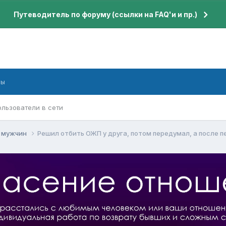
Путеводитель по форуму (ссылки на FAQ'и и пр.)
бы
ользователи в сети
я мужчин
Решил отбить ОЖП у друга, потом передумал, а после п