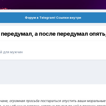
Форум в Telegram! Ссылки внутри
передумал, а после передумал опять,
й для мужчин
не, огромная просьба постараться опустить ваши моральные п
, а мы обычные моряки, которые плывут по ней в поисках ответо