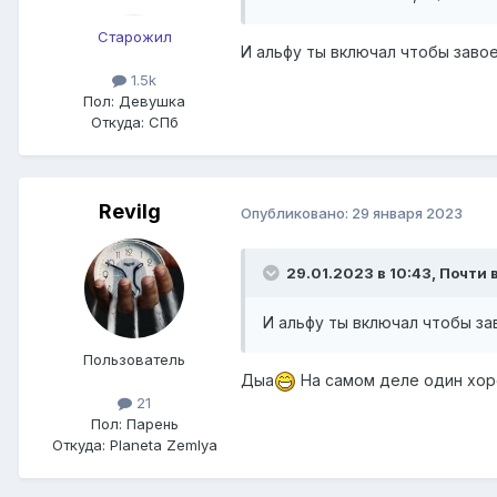
Старожил
И альфу ты включал чтобы заво
1.5k
Пол:
Девушка
Откуда:
СПб
Revilg
Опубликовано:
29 января 2023
29.01.2023 в 10:43,
Почти 
И альфу ты включал чтобы з
Пользователь
Дыа
На самом деле один хоро
21
Пол:
Парень
Откуда:
Planeta Zemlya