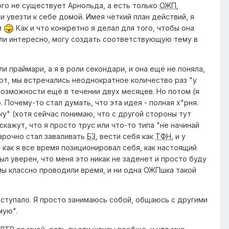
ого не существует Арнольда, а есть только
ОЖП
,
и увезти к себе домой. Имея чёткий план действий, я
и
Как и что конкретно я делал для того, чтобы она
если интересно, могу создать соответствующую тему в
и праймари, а я в роли секондари, и она ещё не поняла,
орт, мы встречались неоднократное количество раз "у
возможности ещё в течении двух месяцев. Но потом (я
. Почему-то стал думать, что эта идея - полная х"рня.
шку" (хотя сейчас понимаю, что с другой стороны тут
кажут, что я просто трус или что-то типа "не начинай
нарочно стал заваливать
БЗ
, вести себя как
ТФН
, и у
 как я все время позиционировал себя, как настоящий
был уверен, что меня это никак не заденет и просто буду
 мы классно проводили время, и ни одна ОЖПшка такой
поступало. Я просто занимаюсь собой, общаюсь с другими
мую".