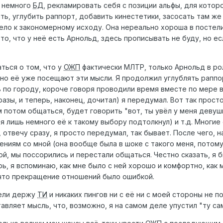
, немного
БД
, рекламировать себя с позиции альфы, для котор
ить, углубить раппорт, добавить кинестетики, засосать там же 
вело к закономерному исходу. Она нереально хороша в постел
 то, что у неё есть Арнольд, здесь прописывать не буду, но 
ться о том, что у
ОЖП
фактически МЛТР, только Арнольд в рол
, но её уже посещают эти мысли. Я продолжил углублять рапп
ь по городу, короче говоря проводили время вместе по мере 
азы, и теперь, наконец, дочитал) я передумал. Вот так просто
ним потом общаться, будет говорить "вот, ты увёл у меня деву
 лишь немного её к такому выбору подтолкнул) и т.д. Многие с
, отвечу сразу, я просто передумал, так бывает. После чего, 
ниям со мной (она вообще была в шоке с такого меня, потому
бой, мы поссорились и перестали общаться. Честно сказать, я 
ерь, я вспоминаю, как мне было с ней хорошо и комфортно, как
, что прекращение отношений было ошибкой.
дели держу
ТИ
и никаких пингов ни с её ни с моей стороны не 
авляет мысль, что, возможно, я на самом деле упустил "ту са