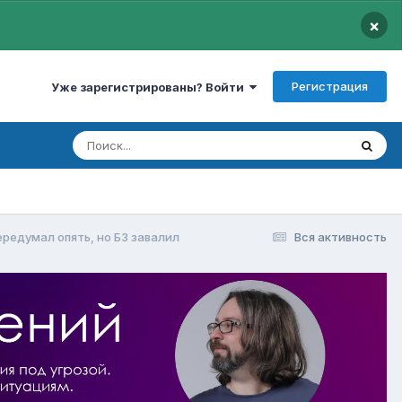
×
Регистрация
Уже зарегистрированы? Войти
ередумал опять, но БЗ завалил
Вся активность