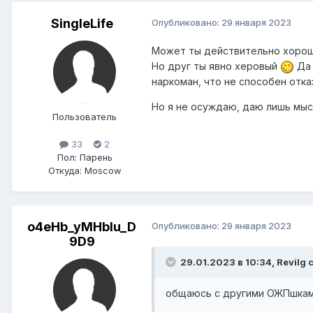
SingleLife
Опубликовано:
29 января 2023
Может ты действительно хорош,
Но друг ты явно херовый
Да 
наркоман, что не способен отк
Но я не осуждаю, даю лишь мыс
Пользователь
33
2
Пол:
Парень
Откуда:
Moscow
o4eHb_yMHbIu_D
Опубликовано:
29 января 2023
9D9
29.01.2023 в 10:34,
Revilg
с
общаюсь с другими ОЖПшка