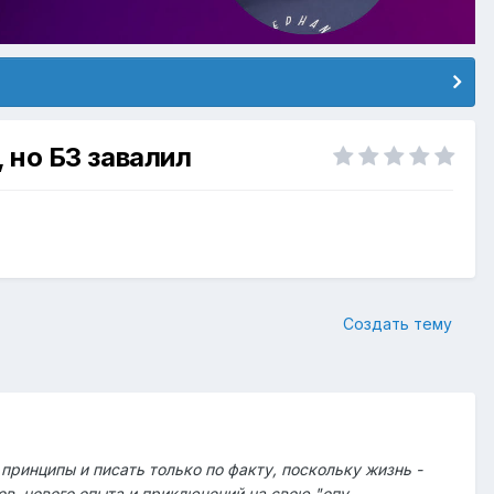
 но БЗ завалил
Создать тему
ринципы и писать только по факту, поскольку жизнь -
в, нового опыта и приключений на свою "опу.