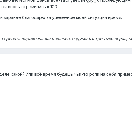
олько велики мои шансы всё-таки увести
ОЖП
с последующим
нсы вновь стремились к 100.
и заранее благодарю за уделённое моей ситуации время.
ь и принять кардинальное решение, подумайте три тысячи раз, 
 деле какой? Или всё время будешь чьи-то роли на себя прим