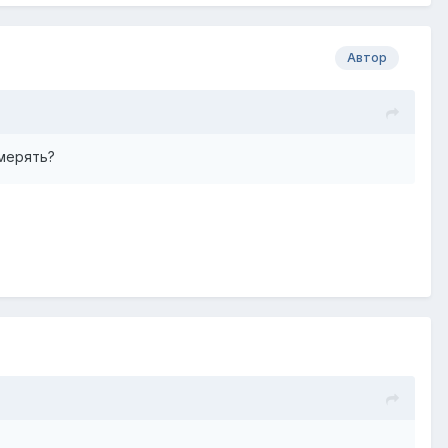
Автор
имерять?