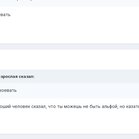
евать
взрослая
сказал:
авоевать
ший человек сказал, что ты можешь не быть альфой, но каза