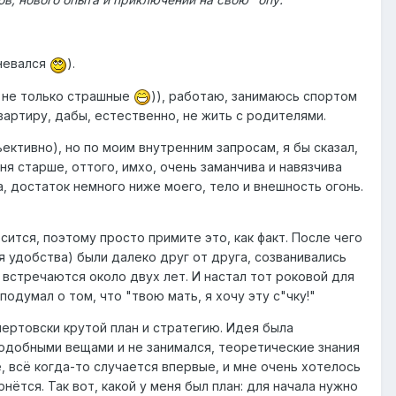
мневался
).
(и не только страшные
)), работаю, занимаюсь спортом
артиру, дабы, естественно, не жить с родителями.
бъективно), но по моим внутренним запросам, я бы сказал,
еня старше, оттого, имхо, очень заманчива и навязчива
а, достаток немного ниже моего, тело и внешность огонь.
осится, поэтому просто примите это, как факт. После чего
я удобства) были далеко друг от друга, созванивались
ни встречаются около двух лет. И настал тот роковой для
подумал о том, что "твою мать, я хочу эту с"чку!"
ертовски крутой план и стратегию. Идея была
 подобными вещами и не занимался, теоретические знания
те, всё когда-то случается впервые, и мне очень хотелось
ётся. Так вот, какой у меня был план: для начала нужно