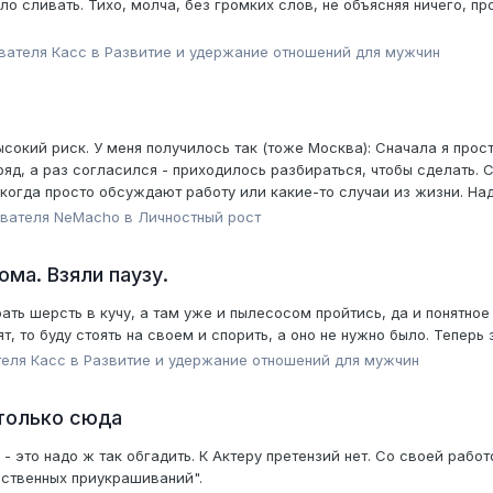
о сливать. Тихо, молча, без громких слов, не объясняя ничего, пр
ователя
Касс
в
Pазвитие и удержание отношений для мужчин
ысокий риск. У меня получилось так (тоже Москва): Сначала я прос
ряд, а раз согласился - приходилось разбираться, чтобы сделать. 
огда просто обсуждают работу или какие-то случаи из жизни. Надо 
ователя
NeMacho
в
Личностный рост
ома. Взяли паузу.
ть шерсть в кучу, а там уже и пылесосом пройтись, да и понятное 
т, то буду стоять на своем и спорить, а оно не нужно было. Теперь 
теля
Касс
в
Pазвитие и удержание отношений для мужчин
только сюда
 это надо ж так обгадить. К Актеру претензий нет. Со своей работ
ственных приукрашиваний".