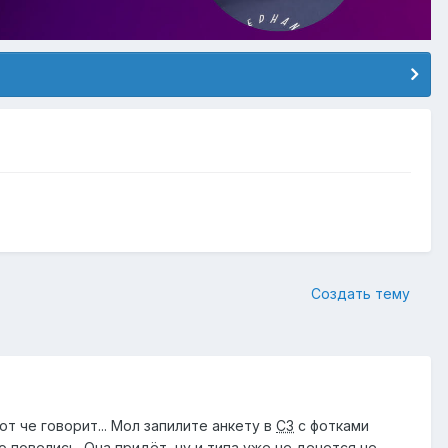
Создать тему
т че говорит... Мол запилите анкету в
СЗ
с фотками
о повелись. Она придёт, ну и типа уже не денется не