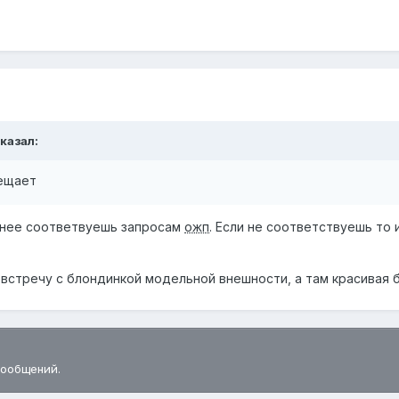
казал:
вещает
енее соответвуешь запросам
ожп
. Если не соответствуешь то 
встречу с блондинкой модельной внешности, а там красивая б
сообщений.