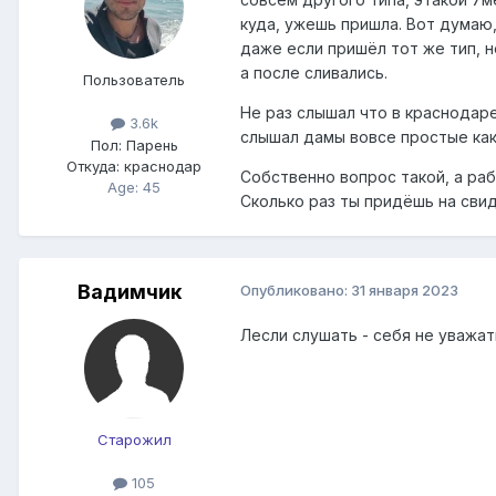
куда, ужешь пришла. Вот думаю,
даже если пришёл тот же тип, н
а после сливались.
Пользователь
Не раз слышал что в краснодаре
3.6k
слышал дамы вовсе простые как 
Пол:
Парень
Откуда:
краснодар
Собственно вопрос такой, а раб
Age: 45
Сколько раз ты придёшь на сви
Вадимчик
Опубликовано:
31 января 2023
Лесли слушать - себя не уважат
Старожил
105