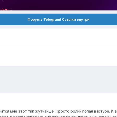
Форум в Telegram! Ссылки внутри
ится мне этот тип жутчайше. Просто ролик попал в ютубе. И во
ерки...и потом коротким смс зовите на свиданку
ожп
что на нег