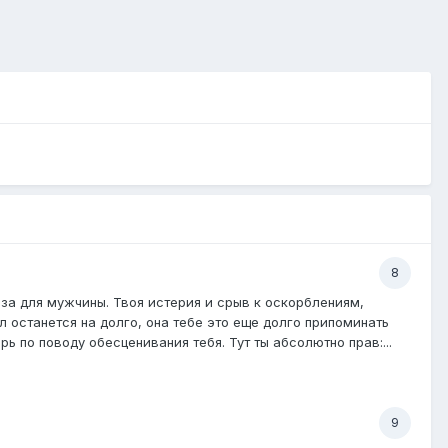
8
база для мужчины. Твоя истерия и срыв к оскорблениям,
л останется на долго, она тебе это еще долго припоминать
ь по поводу обесценивания тебя. Тут ты абсолютно прав:...
9