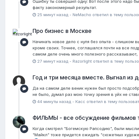
Ошибку ты совершил одну: Вот после этого надо был
факту закономерный результат.
25 минут назад
-
NeMacho
ответил в тему польз
Про бизнес в Москве
Начинать новое дело с нуля без опыта - слишком в
кроме своих. Точнее, соглашался почти на все под
самом деле очень много полезного рассказывают, к
27 минут назад
-
Razorlight
ответил в тему польз
Год и три месяца вместе. Выгнал из д
Да на самом деле веник нужен был просто подсобра
не было, думал раз мою точку зрения в уйх не ставя
44 минуты назад
-
Касс
ответил в тему пользова
ФИЛЬМЫ - все обсуждение фильмов 
Когда смотрел "Богемскую Рапсодию", были мысли -
"Майкл" тоже придется ожидать "сюжетных художе