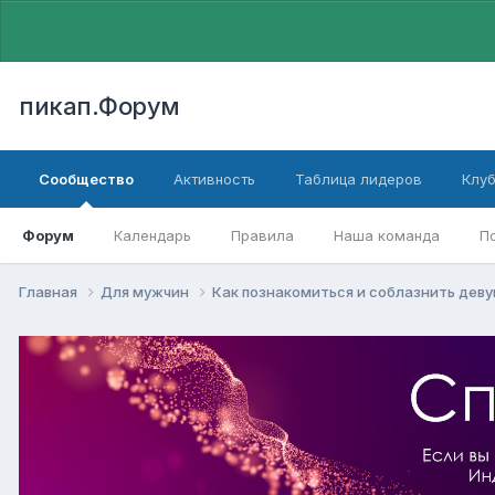
пикап.Форум
Сообщество
Активность
Таблица лидеров
Клу
Форум
Календарь
Правила
Наша команда
П
Главная
Для мужчин
Как познакомиться и соблазнить дев