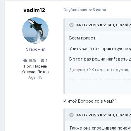
vadim12
Опубликовано:
5 июля
04.07.2026 в 21:43,
Linchi
с
Всем привет!
Учитывая что я практикую по
Старожил
В этот раз решил нап*здеть д
18.1k
7
Пол:
Парень
Девушке 23 года, вот думаю 
Откуда:
Питер
Age: 45
Как у вас с этим обстоят дел
Девушка была довольно откры
детей, а мне то уже гораздо
И что? Вопрос то в чем? )
Вот такая вот халва ребята)
04.07.2026 в 21:43,
Linchi
с
Также она спрашивала почему