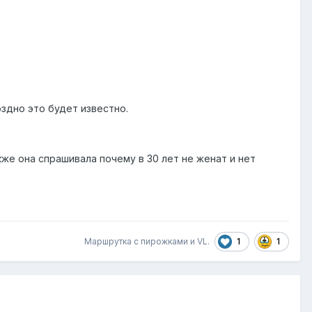
оздно это будет известно.
же она спрашивала почему в 30 лет не женат и нет
1
1
Маршрутка с пирожками
и
VL.