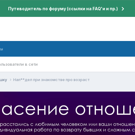
Путеводитель по форуму (ссылки на FAQ'и и пр.)
бы
ользователи в сети
ушку
Нап**дел при знакомстве про возраст