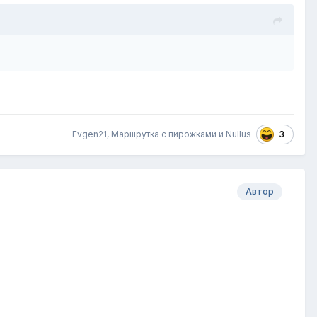
.
3
Evgen21
,
Маршрутка с пирожками
и
Nullus
Автор