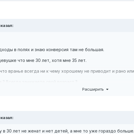
казал:
дходы в полях и знаю конверсия там не большая.
евушке что мне 30 лет, хотя мне 35 лет.
что вранье всегда ни к чему хорошему не приводит и рано ил
а ? Всегда занижаете свой возраст ?
Расширить
той делилась своими фотками с отдыха, общались о всяком. Т
 больше.
казал:
 в 30 лет не женат и нет детей, а мне то уже гораздо больше