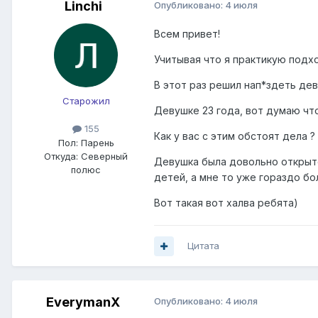
Linchi
Опубликовано:
4 июля
Всем привет!
Учитывая что я практикую подх
В этот раз решил нап*здеть дев
Старожил
Девушке 23 года, вот думаю что
155
Как у вас с этим обстоят дела 
Пол:
Парень
Откуда:
Северный
Девушка была довольно открыто
полюс
детей, а мне то уже гораздо бо
Вот такая вот халва ребята)
Цитата
EverymanX
Опубликовано:
4 июля