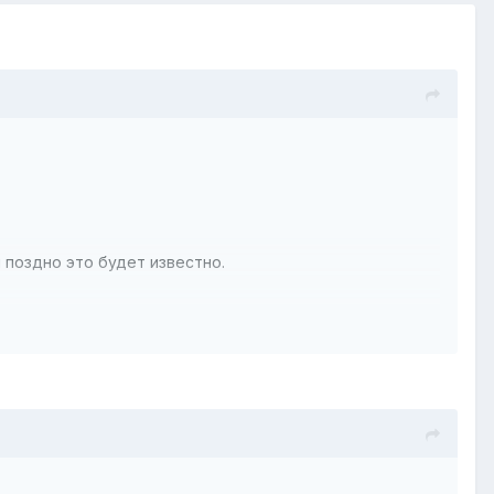
и поздно это будет известно.
акже она спрашивала почему в 30 лет не женат и нет
.