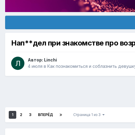
Нап**дел при знакомстве про воз
Автор:
Linchi
4 июля
в
Как познакомиться и соблазнить девушк
1
2
3
ВПЕРЁД
Страница 1 из 3