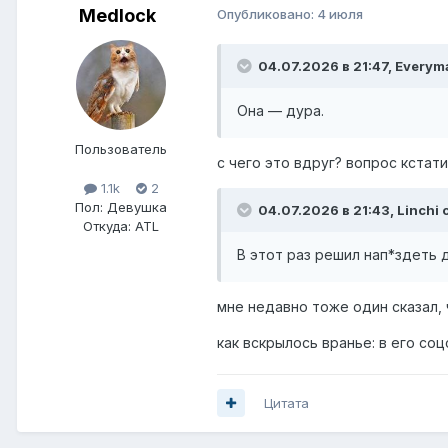
Medlock
Опубликовано:
4 июля
04.07.2026 в 21:47,
Everym
Она — дура.
Пользователь
с чего это вдруг? вопрос кстати
1.1k
2
Пол:
Девушка
04.07.2026 в 21:43,
Linchi
с
Откуда:
ATL
В этот раз решил нап*здеть д
мне недавно тоже один сказал, ч
как вскрылось вранье: в его со
Цитата