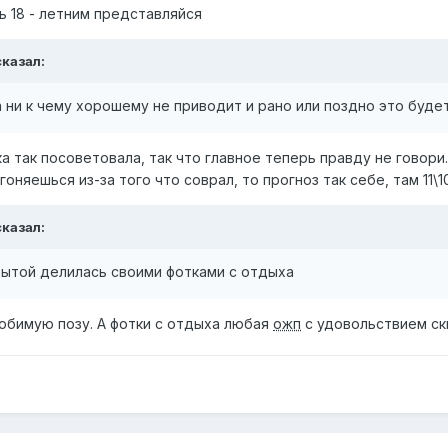
оть 18 - летним представляйся
казал:
 ни к чему хорошему не приводит и рано или поздно это буде
ка так посоветовала, так что главное теперь правду не говори
гоняешься из-за того что соврал, то прогноз так себе, там 11\1
казал:
ытой делилась своими фотками с отдыха
любимую позу. А фотки с отдыха любая
ожп
с удовольствием ск