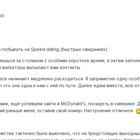
л)
побывать на Speed dating (быстрых свиданиях).
аешься за столиком с особами короткое время, а затем заполн
рганизаторы высылают вам контакты.
к все начинают медленно расходиться. Я заприметил одну особ
что она одна и нам с ней по пути. Далее едем вместе, всё от
ки, ещё успеваем зайти в McDonald's, посидеть в скверике. 
ий раньше меня, оставив свой номер. Настроение отличное
омства тактично было выяснено, что на предстоящих выходных