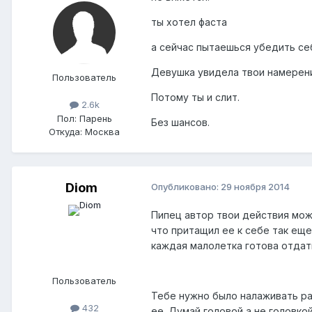
ты хотел фаста
а сейчас пытаешься убедить себ
Девушка увидела твои намерения
Пользователь
Потому ты и слит.
2.6k
Пол:
Парень
Без шансов.
Откуда:
Москва
Diom
Опубликовано:
29 ноября 2014
Пипец автор твои действия може
что притащил ее к себе так еще
каждая малолетка готова отдать
Пользователь
Тебе нужно было налаживать рап
432
ее. Думай головой а не головко