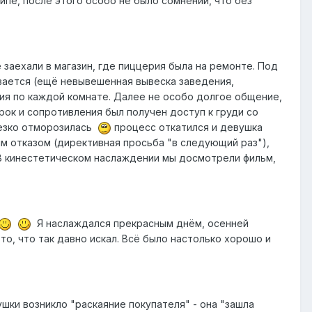
ипе, после этого особо не было сомнений, что без
 заехали в магазин, где пиццерия была на ремонте. Под
вается (ещё невывешенная вывеска заведения,
сия по каждой комнате. Далее не особо долгое общение,
рок и сопротивления был получен доступ к груди со
резко отморозилась
процесс откатился и девушка
м отказом (директивная просьба "в следующий раз"),
. В кинестетическом наслаждении мы досмотрели фильм,
Я наслаждался прекрасным днём, осенней
то, что так давно искал. Всё было настолько хорошо и
ушки возникло "раскаяние покупателя" - она "зашла