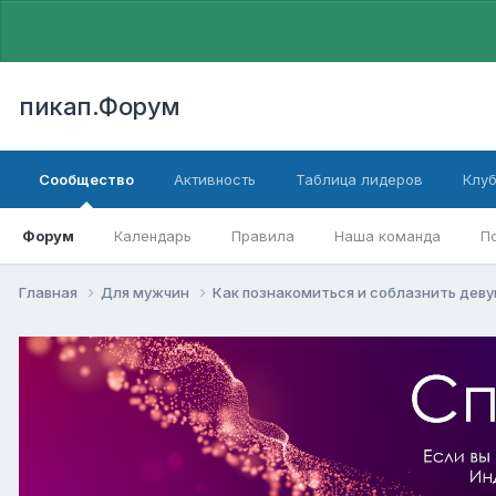
пикап.Форум
Сообщество
Активность
Таблица лидеров
Клу
Форум
Календарь
Правила
Наша команда
П
Главная
Для мужчин
Как познакомиться и соблазнить дев