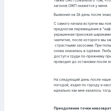
также ОЖП сожалела о том, что 
загонов ОЖП окажется у меня.
Вызвонил на 2й день после знак
С самого начала встречи мы пое
предлогом перемещения в "кафэ
украшенная прихожая шариками 
чаепитие, после которого мы за
страстными засосами. При поп
снова оказалась в одёжке. Люб
доступ к груди по-прежнему пр
проводил до остановки после е
На следующий день после нашей
погодой, ездил по городу и нас
идеально как мне казалось тогд
Преодоление точки невозвра