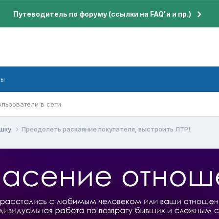
Путеводитель по форуму (ссылки на FAQ'и и пр.)
бы
ользователи в сети
ушку
Преодолеть раскаяние покупателя, выстроить ЛТР!