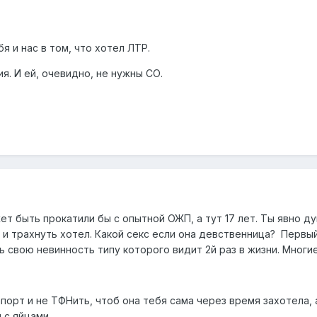
я и нас в том, что хотел ЛТР.
. И ей, очевидно, не нужны СО.
т быть прокатили бы с опытной ОЖП, а тут 17 лет. Ты явно ду
 и трахнуть хотел. Какой секс если она девственница? Первый 
 свою невинность типу которого видит 2й раз в жизни. Многи
орт и не ТФНить, чтоб она тебя сама через время захотела, 
й с яйцами.