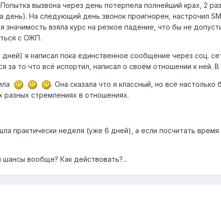
 Попытка вызвона через день потерпела полнейший крах, 2 раз
за день). На следующий день звонок проигнорен, настрочил S
я значимость взяла курс на резкое падение, что бы не допуст
аться с ОЖП.
2 дней) я написал пока единственное сообщение через соц. се
лся за то что всё испортил, написал о своём отношении к ней
тила
. Она сказала что я классный, но всё настолько
х разных стремлениях в отношениях.
ла практически неделя (уже 6 дней), а если посчитать время с
 шансы вообще? Как действовать?...