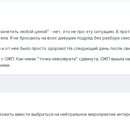
отзачётить любой ценой" - нет, это не про эту ситуацию. В про
ела. Я не бросаюсь на всех девушек подряд без разбора секс
 и от неё было просто здорово! На следующий день после св
 с ОЖП. Как-никак "точка невозврата" сдвинута, ОЖП вышла н
нием..
ложить вместе выбраться на нейтральное мероприятие интер