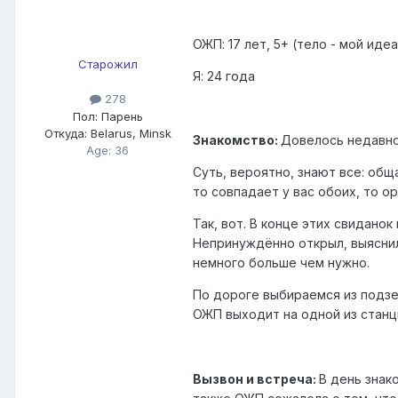
ОЖП: 17 лет, 5+ (тело - мой идеа
Старожил
Я: 24 года
278
Пол:
Парень
Откуда:
Belarus, Minsk
Знакомство:
Довелось недавно 
Age: 36
Суть, вероятно, знают все: общ
то совпадает у вас обоих, то о
Так, вот. В конце этих свидано
Непринуждённо открыл, выяснил 
немного больше чем нужно.
По дороге выбираемся из подзем
ОЖП выходит на одной из станц
Вызвон и встреча:
В день знак