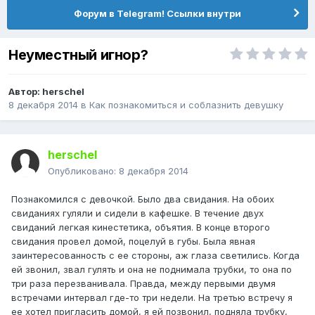
Форум в Telegram! Ссылки внутри
Неуместный игнор?
Автор:
herschel
8 декабря 2014
в
Как познакомиться и соблазнить девушку
herschel
Опубликовано:
8 декабря 2014
Познакомился с девочкой. Было два свидания. На обоих
свиданиях гуляли и сидели в кафешке. В течение двух
свиданий легкая кинестетика, объятия. В конце второго
свидания провел домой, поцелуй в губы. Была явная
заинтересованность с ее стороны, аж глаза светились. Когда
ей звонил, звал гулять и она не поднимала трубки, то она по
три раза перезванивала. Правда, между первыми двумя
встречами интервал где-то три недели. На третью встречу я
ее хотел пригласить домой, я ей позвонил, подняла трубку,