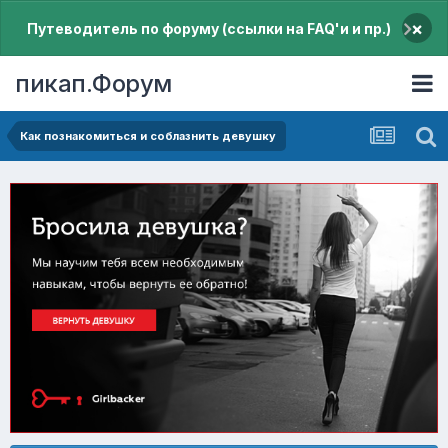
×
Путеводитель по форуму (ссылки на FAQ'и и пр.)
пикап.Форум
Как познакомиться и соблазнить девушку