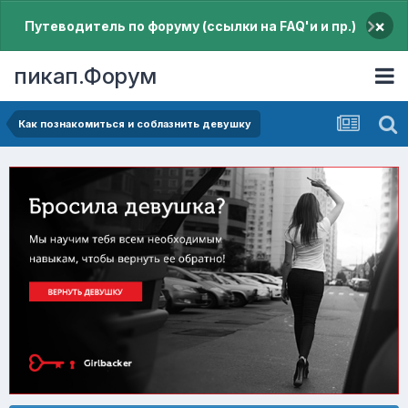
×
Путеводитель по форуму (ссылки на FAQ'и и пр.)
пикап.Форум
Как познакомиться и соблазнить девушку