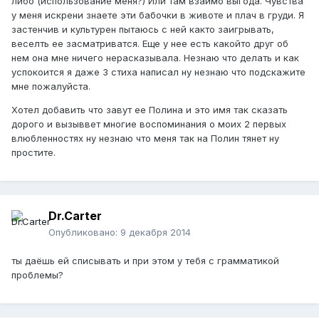
либо (использование меня?) Или там взаимо выгода. Чувства
у меня искрени знаете эти бабочки в животе и плач в груди. Я
застенчив и культурен пытаюсь с ней както заигрывать,
веселть ее засматриватся. Еще у нее есть какойто друг об
нем она мне ничего нерасказывала. Незнаю что делать и как
успокоится я даже 3 стиха написал ну незнаю что подскажите
мне пожалуйста.
Хотел добавить что завут ее Полина и это имя так сказать
дорого и вызыввет многие воспоминания о моих 2 первых
влюбленностях ну незнаю что меня так на Полин тянет ну
простите.
Dr.Carter
Опубликовано:
9 декабря 2014
ты даёшь ей списывать и при этом у тебя с грамматикой
проблемы?