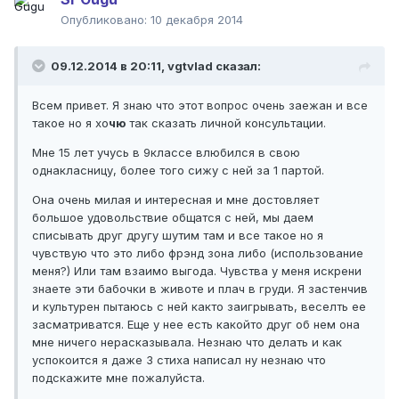
Опубликовано:
10 декабря 2014
09.12.2014 в 20:11, vgtvlad сказал:
Всем привет. Я знаю что этот вопрос очень заежан и все
такое но я хо
чю
так сказать личной консультации.
Мне 15 лет учусь в 9классе влюбился в свою
однакласницу, более того сижу с ней за 1 партой.
Она очень милая и интересная и мне достовляет
большое удовольствие общатся с ней, мы даем
списывать друг другу шутим там и все такое но я
чувствую что это либо фрэнд зона либо (использование
меня?) Или там взаимо выгода. Чувства у меня искрени
знаете эти бабочки в животе и плач в груди. Я застенчив
и культурен пытаюсь с ней както заигрывать, веселть ее
засматриватся. Еще у нее есть какойто друг об нем она
мне ничего нерасказывала. Незнаю что делать и как
успокоится я даже 3 стиха написал ну незнаю что
подскажите мне пожалуйста.