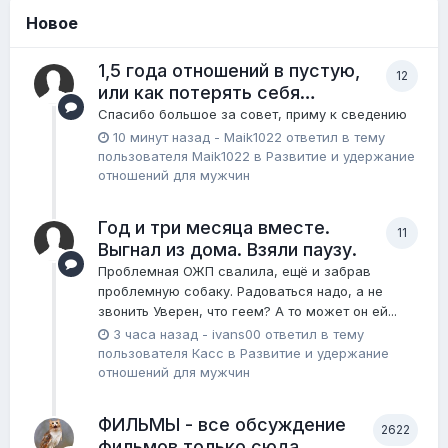
Новое
1,5 года отношений в пустую,
12
или как потерять себя…
Спасибо большое за совет, приму к сведению
10 минут назад
-
Maik1022
ответил в тему
пользователя
Maik1022
в
Pазвитие и удержание
отношений для мужчин
Год и три месяца вместе.
11
Выгнал из дома. Взяли паузу.
Проблемная ОЖП свалила, ещё и забрав
проблемную собаку. Радоваться надо, а не
звонить Уверен, что геем? А то может он ей...
3 часа назад
-
ivans00
ответил в тему
пользователя
Касс
в
Pазвитие и удержание
отношений для мужчин
ФИЛЬМЫ - все обсуждение
2622
фильмов только сюда