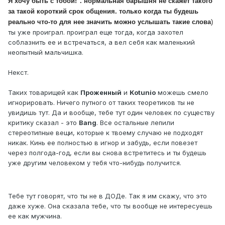
Я хочу быть с тобой!". нормальная барышня не скажет такого
за такой короткий срок общения. только когда ты будешь
реально что-то для нее значить можно услышать такие слова
)
ты уже проиграл. проиграл еще тогда, когда захотел
соблазнить ее и встречаться, а вел себя как маленький
неопытный мальчишка.
Некст.
Таких товарищей как
Проженный
и
Kotunio
можешь смело
игнорировать. Ничего путного от таких теоретиков ты не
увидишь тут. Да и вообще, тебе тут один человек по существу
критику сказал - это
Bang
. Все остальные лепили
стереотипные вещи, которые к твоему случаю не подходят
никак. Кинь ее полностью в игнор и забудь, если повезет
через полгода-год, если вы снова встретитесь и ты будешь
уже другим человеком у тебя что-нибудь получится.
Тебе тут говорят, что ты не в ДОДе. Так я им скажу, что это
даже хуже. Она сказала тебе, что ты вообще не интересуешь
ее как мужчина.