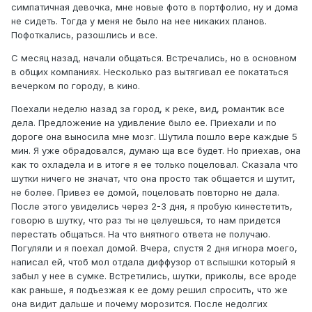
симпатичная девочка, мне новые фото в портфолио, ну и дома
не сидеть. Тогда у меня не было на нее никаких планов.
Пофоткались, разошлись и все.
С месяц назад, начали общаться. Встречались, но в основном
в общих компаниях. Несколько раз вытягивал ее покататься
вечерком по городу, в кино.
Поехали неделю назад за город, к реке, вид, романтик все
дела. Предложение на удивление было ее. Приехали и по
дороге она выносила мне мозг. Шутила пошло вере каждые 5
мин. Я уже обрадовался, думаю ща все будет. Но приехав, она
как то охладела и в итоге я ее только поцеловал. Сказала что
шутки ничего не значат, что она просто так общается и шутит,
не более. Привез ее домой, поцеловать повторно не дала.
После этого увиделись через 2-3 дня, я пробую кинестетить,
говорю в шутку, что раз ты не целуешься, то нам придется
перестать общаться. На что внятного ответа не получаю.
Погуляли и я поехал домой. Вчера, спустя 2 дня игнора моего,
написал ей, чтоб мол отдала диффузор от вспышки который я
забыл у нее в сумке. Встретились, шутки, приколы, все вроде
как раньше, я подъезжая к ее дому решил спросить, что же
она видит дальше и почему морозится. После недолгих