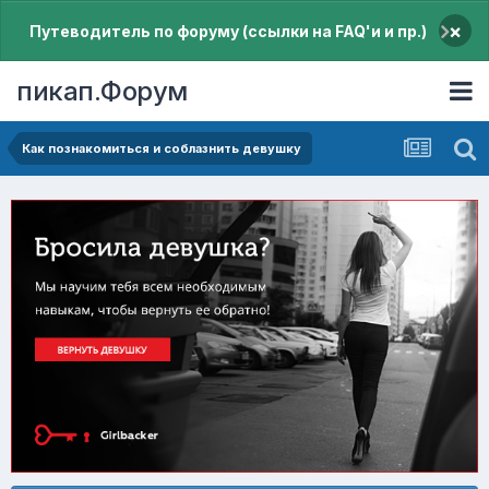
×
Путеводитель по форуму (ссылки на FAQ'и и пр.)
пикап.Форум
Как познакомиться и соблазнить девушку