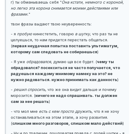
г) ты обманываешь себя "
Она кстати, немного с короной,
но легко эта корона снимается моими действиями или
фразами.
"
твои фразы выдают твою неуверенность:
- я
пробую
кинестетить, говорю
в шутку
, что раз ты не
целуешься, то нам придется перестать общаться.
(
первая неудачная попытка поставить ультиматум,
которому сам следовать не собираешься
)
- Я уже
обрадовался
, думаю ща все будет. (
чему ты
обрадовался? посекситься не часто получается, что
радуешься каждому мнимому намеку на это? не
нужно радоваться. нужно принимать как данность
)
-
решил спросить
, что же она видит дальше и почему
морозится. (
ничего не надо спрашивать. ты должен
сам за нее решать
)
- что мол мне
есть с кем просто дружить
, что я не хочу
останавливаться на этом этапе, а хочу развития.
(
слишком много разговоров, слишком мало действий
)
- Ну и по традиции, пошловатая правда с долей шутки - я