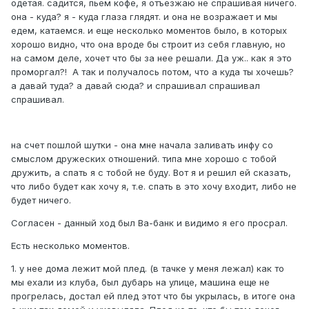
одетая. садится, пьем кофе, я отъезжаю не спрашивая ничего.
она - куда? я - куда глаза глядят. и она не возражает и мы
едем, катаемся. и еще несколько моментов было, в которых
хорошо видно, что она вроде бы строит из себя главную, но
на самом деле, хочет что бы за нее решали. Да уж.. как я это
проморгал?! А так и получалось потом, что а куда ты хочешь?
а давай туда? а давай сюда? и спрашивал спрашивал
спрашивал.
на счет пошлой шутки - она мне начала заливать инфу со
смыслом дружеских отношений. типа мне хорошо с тобой
дружить, а спать я с тобой не буду. Вот я и решил ей сказать,
что либо будет как хочу я, т.е. спать в это хочу входит, либо не
будет ничего.
Согласен - данный ход был Ва-банк и видимо я его просрал.
Есть несколько моментов.
1. у нее дома лежит мой плед. (в тачке у меня лежал) как то
мы ехали из клуба, был дубарь на улице, машина еще не
прогрелась, достал ей плед этот что бы укрылась, в итоге она