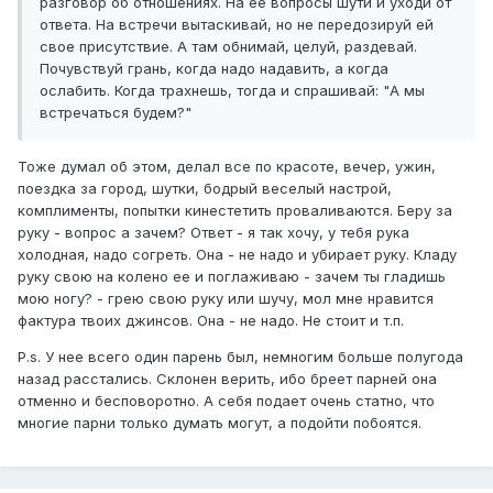
разговор об отношениях. На ее вопросы шути и уходи от
ответа. На встречи вытаскивай, но не передозируй ей
свое присутствие. А там обнимай, целуй, раздевай.
Почувствуй грань, когда надо надавить, а когда
ослабить. Когда трахнешь, тогда и спрашивай: "А мы
встречаться будем?"
Тоже думал об этом, делал все по красоте, вечер, ужин,
поездка за город, шутки, бодрый веселый настрой,
комплименты, попытки кинестетить проваливаются. Беру за
руку - вопрос а зачем? Ответ - я так хочу, у тебя рука
холодная, надо согреть. Она - не надо и убирает руку. Кладу
руку свою на колено ее и поглаживаю - зачем ты гладишь
мою ногу? - грею свою руку или шучу, мол мне нравится
фактура твоих джинсов. Она - не надо. Не стоит и т.п.
P.s. У нее всего один парень был, немногим больше полугода
назад расстались. Склонен верить, ибо бреет парней она
отменно и бесповоротно. А себя подает очень статно, что
многие парни только думать могут, а подойти побоятся.