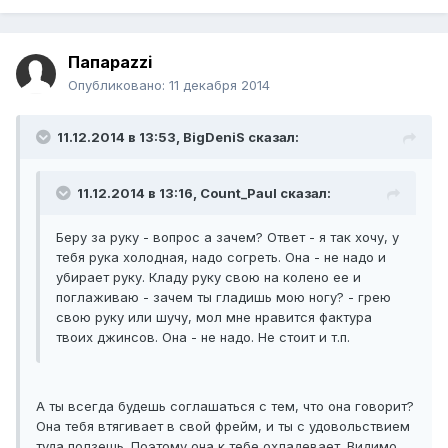
Папараzzi
Опубликовано:
11 декабря 2014
11.12.2014 в 13:53, BigDeniS сказал:
11.12.2014 в 13:16, Count_Paul сказал:
Беру за руку - вопрос а зачем? Ответ - я так хочу, у
тебя рука холодная, надо согреть. Она - не надо и
убирает руку. Кладу руку свою на колено ее и
поглаживаю - зачем ты гладишь мою ногу? - грею
свою руку или шучу, мол мне нравится фактура
твоих джинсов. Она - не надо. Не стоит и т.п.
А ты всегда будешь соглашаться с тем, что она говорит?
Она тебя втягивает в свой фрейм, и ты с удовольствием
туда ползешь. Поэтому она к тебе охладевает. Видимо