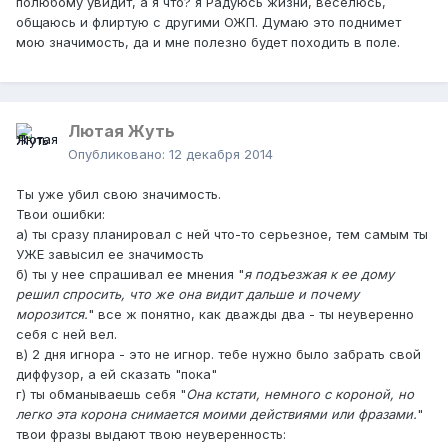
полюбому увидит, а я что? я Радуюсь жизни, веселюсь,
общаюсь и флиртую с другими ОЖП. Думаю это поднимет
мою значимость, да и мне полезно будет походить в поле.
Лютая Жуть
Опубликовано:
12 декабря 2014
Ты уже убил свою значимость.
Твои ошибки:
а) ты сразу планировал с ней что-то серьезное, тем самым ты
УЖЕ завысил ее значимость
б) ты у нее спрашивал ее мнения "
я подъезжая к ее дому
решил спросить, что же она видит дальше и почему
морозится.
" все ж понятно, как дважды два - ты неуверенно
себя с ней вел.
в) 2 дня игнора - это не игнор. тебе нужно было забрать свой
диффузор, а ей сказать "пока"
г) ты обманываешь себя "
Она кстати, немного с короной, но
легко эта корона снимается моими действиями или фразами.
"
твои фразы выдают твою неуверенность: