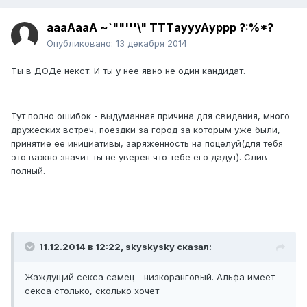
аaaAaаА ~`""'''\" TТТaуyyAурpр ?:%*?
Опубликовано:
13 декабря 2014
Ты в ДОДе некст. И ты у нее явно не один кандидат.
Тут полно ошибок - выдуманная причина для свидания, много
дружеских встреч, поездки за город за которым уже были,
принятие ее инициативы, заряженность на поцелуй(для тебя
это важно значит ты не уверен что тебе его дадут). Слив
полный.
11.12.2014 в 12:22, skyskysky сказал:
Жаждущий секса самец - низкоранговый. Альфа имеет
секса столько, сколько хочет