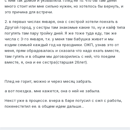
с ним так домой и уковыляла. Плед не то. что бы там денег
много стоит или мне сильно нужен, но хотелось бы вернуть, и
это причина для встречи.
2. в первых числах января, она с сестрой хотели поехать в
Другой город, у сестры там знакомые какие то, ну и кайф типа
погулять там пару тройку дней. Я же тоже туда еду, так же
числа с 3-го января, т.к. у меня там бабушка живет и мы
ездим семьей каждый год на праздники. ОЖП, узнав это от
меня, прям обрадовалась и сказала что надо ехать вместе,
там гулять и в общем мы договорились с ней, что поедем
вместе, я, она и ее сестра(старшая 26лет).
Плед не горит, можно и через месяц забрать.
а вот поездка.. мне кажется, она о ней не забыла.
Некст уже в процессе. вчера в баре потусил с ожп с работы,
покенестетил ее. в общем идем дальше...