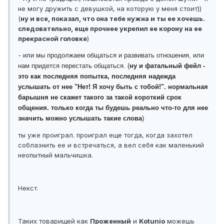
не могу дружить с девушкой, на которую у меня стоит))
(
ну и все, показал, что она тебе нужна и ты ее хочешь.
следовательно, еще прочнее укрепил ее корону на ее
прекрасной головке
)
-
или мы продолжаем общаться и развивать отношения, или
нам придется перестать общаться. (
ну и фатальный фейл -
это как последняя попытка, последняя надежда
услышать от нее "Нет! Я хочу быть с тобой!". нормальная
барышня не скажет такого за такой короткий срок
общения. только когда ты будешь реально что-то для нее
значить можно услышать такие слова
)
ты уже проиграл. проиграл еще тогда, когда захотел
соблазнить ее и встречаться, а вел себя как маленький
неопытный мальчишка.
Некст.
Таких товарищей как
Проженный
и
Kotunio
можешь