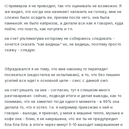
г) примеров я не приводил, так что оценивать не возможно. Я
же видел, что когда она начинает залазить на голову, мне не
сложно было осадить ее, причем после чего, она была
паинькой. не было капризов, а делали все как я говорил, куда
пойти, что поесть, как погулять и т.п.
на счет ультиматума которому не собираюсь следовать -
хочется сказать "как видишь" но, не видишь, поэтому просто
скажу - следую.
Обрадовался я не тому, что мне наконец то перепадет
посекаться (недостатка не испытываю), а то, что без лишних
усилий все идет к основной цели - секс с данной ожп.
на счет решать за нее - согласен, тут я слишком много
разговаривал. сейчас, подводя итоги и делая выводы, как то
понимаю, что не заметил тогда одного момента - в 99% она
делала то, что я хотел. т.е. я например приезжаю к ней и
говорю - выходи, я приехал, у меня в машине тепло, музыка и
кофе она - блин, я не накрашена, что же ты не предупредил
бла бла бла. в итоге через минут 5-10 выходит накрашенная и