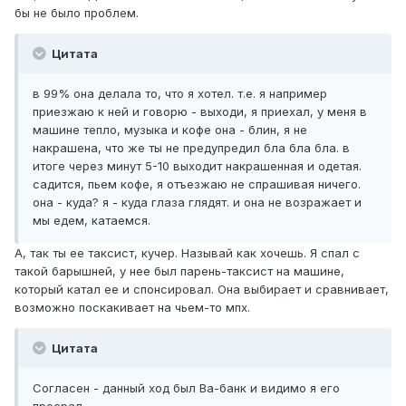
бы не было проблем.
Цитата
в 99% она делала то, что я хотел. т.е. я например
приезжаю к ней и говорю - выходи, я приехал, у меня в
машине тепло, музыка и кофе она - блин, я не
накрашена, что же ты не предупредил бла бла бла. в
итоге через минут 5-10 выходит накрашенная и одетая.
садится, пьем кофе, я отъезжаю не спрашивая ничего.
она - куда? я - куда глаза глядят. и она не возражает и
мы едем, катаемся.
А, так ты ее таксист, кучер. Называй как хочешь. Я спал с
такой барышней, у нее был парень-таксист на машине,
который катал ее и спонсировал. Она выбирает и сравнивает,
возможно поскакивает на чьем-то мпх.
Цитата
Согласен - данный ход был Ва-банк и видимо я его