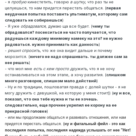
- я
пробую
кинестетить, говорю
в шутку
, что раз ты не
целуешься, то нам придется перестать общаться. (
первая
неудачная попытка поставить ультиматум, которому сам
следовать не собираешься
)
- Я уже
обрадовался
, думаю ща все будет. (
чему ты
обрадовался? посекситься не часто получается, что
радуешься каждому мнимому намеку на это? не нужно
радоваться. нужно принимать как данность
)
-
решил спросить
, что же она видит дальше и почему
морозится. (
ничего не надо спрашивать. ты должен сам за
нее решать
)
- что мол мне
есть с кем просто дружить
, что я не хочу
останавливаться на этом этапе, а хочу развития. (
слишком
много разговоров, слишком мало действий
)
- Ну и по традиции, пошловатая правда с долей шутки - я не
могу дружить с девушкой, на которую у меня стоит)) (
ну и все,
показал, что она тебе нужна и ты ее хочешь.
следовательно, еще прочнее укрепил ее корону на ее
прекрасной головке
)
-
или мы продолжаем общаться и развивать отношения, или нам
придется перестать общаться. (
ну и фатальный фейл - это как
последняя попытка, последняя надежда услышать от нее "Нет!