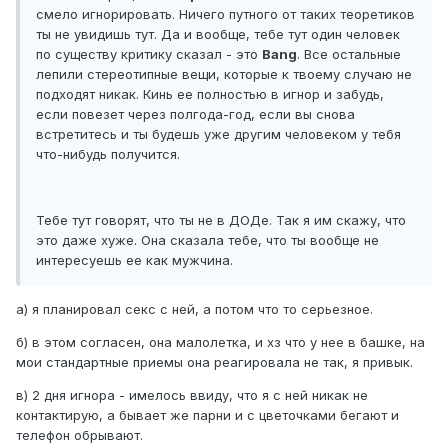
смело игнорировать. Ничего путного от таких теоретиков
ты не увидишь тут. Да и вообще, тебе тут один человек
по существу критику сказал - это
Bang
. Все остальные
лепили стереотипные вещи, которые к твоему случаю не
подходят никак. Кинь ее полностью в игнор и забудь,
если повезет через полгода-год, если вы снова
встретитесь и ты будешь уже другим человеком у тебя
что-нибудь получится.
Тебе тут говорят, что ты не в ДОДе. Так я им скажу, что
это даже хуже. Она сказала тебе, что ты вообще не
интересуешь ее как мужчина.
а) я планировал секс с ней, а потом что то серьезное.
б) в этом согласен, она малолетка, и хз что у нее в башке, на
мои стандартные приемы она реагировала не так, я привык.
в) 2 дня игнора - имелось ввиду, что я с ней никак не
контактирую, а бывает же парни и с цветочками бегают и
телефон обрывают.