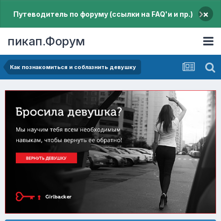
×
Путеводитель по форуму (ссылки на FAQ'и и пр.)
пикап.Форум
Как познакомиться и соблазнить девушку