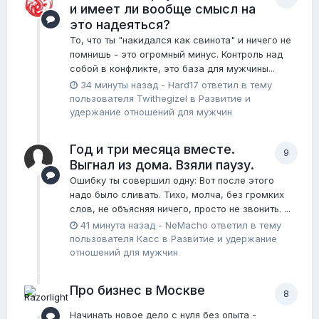
и имеет ли вообще смысл на
это надеяться?
То, что ты "накидался как свинота" и ничего не
помнишь - это огромный минус. Контроль над
собой в конфликте, это база для мужчины...
34 минуты назад
-
Hard17
ответил в тему
пользователя
Twithegizel
в
Pазвитие и
удержание отношений для мужчин
Год и три месяца вместе.
9
Выгнал из дома. Взяли паузу.
Ошибку ты совершил одну: Вот после этого
надо было сливать. Тихо, молча, без громких
слов, не объясняя ничего, просто не звонить. ...
41 минута назад
-
NeMacho
ответил в тему
пользователя
Касс
в
Pазвитие и удержание
отношений для мужчин
Про бизнес в Москве
8
Начинать новое дело с нуля без опыта -