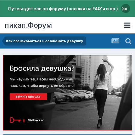
×
Путеводитель по форуму (ссылки на FAQ'и и пр.)
пикап.Форум
Как познакомиться и соблазнить девушку