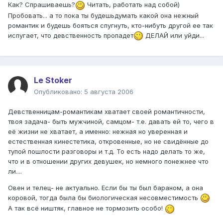
Как? Спрашиваешь?
Читать, работать над собой)
Пробовать... а то пока ты будешьдумать какой она нежный
романтик и будешь бояться спугнуть, кто-нибуть другой ее так
испугает, что девственность пропадет
ДЕЛАЙ или уйди...
Le Stoker
Опубликовано:
5 августа 2006
Девственницам-романтикам хватает своей романтичности,
твоя задача- быть мужчиной, самцом- т.е. давать ей то, чего в
её жизни не хватает, а именно: нежная но уверенная и
естественная кинестетика, откровенные, но не свидённые до
тупой пошлости разговоры и т.д. То есть надо делать то же,
что и в отношении других девушек, но немного понежнее что
ли....
Овен и телец- не актуально. Если бы ты был бараном, а она
коровой, тогда была бы биологическая несовместимость
А так всё ништяк, главное не тормозить особо!