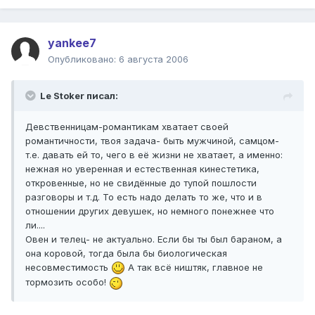
yankee7
Опубликовано:
6 августа 2006
Le Stoker писал:
Девственницам-романтикам хватает своей
романтичности, твоя задача- быть мужчиной, самцом-
т.е. давать ей то, чего в её жизни не хватает, а именно:
нежная но уверенная и естественная кинестетика,
откровенные, но не свидённые до тупой пошлости
разговоры и т.д. То есть надо делать то же, что и в
отношении других девушек, но немного понежнее что
ли....
Овен и телец- не актуально. Если бы ты был бараном, а
она коровой, тогда была бы биологическая
несовместимость
А так всё ништяк, главное не
тормозить особо!