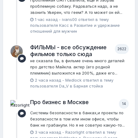
Проблемная ОЖП свалила, ещё и забрав
проблемную собаку. Радоваться надо, а не
звонить Уверен, что геем? А то может он ей...
1 час назад
-
ivans00
ответил в тему
пользователя
Касс
в
Pазвитие и удержание
отношений для мужчин
ФИЛЬМЫ - все обсуждение
2622
фильмов только сюда
не сказала бы, в фильме очень много деталей
про детство Майкла. актер (его родной
племяник) выложился на 200%, даже его...
2 часа назад
-
Medlock
ответил в тему
пользователя
Da_V
в
Барная стойка
Про бизнес в Москве
14
Системы безопасности в банках,и проекты по
безопасности в том или ином офисе, чтобы
банк не грабанули. Но я не советую какую-то...
3 часа назад
-
Razorlight
ответил в тему