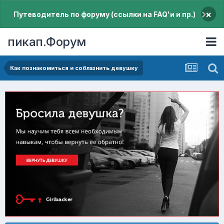
×
Путеводитель по форуму (ссылки на FAQ'и и пр.)
пикап.Форум
Как познакомиться и соблазнить девушку