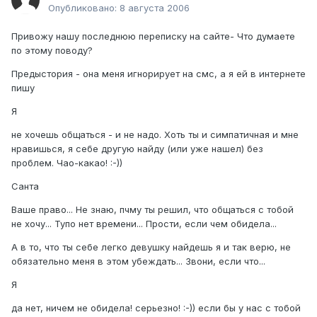
Опубликовано:
8 августа 2006
Привожу нашу последнюю переписку на сайте- Что думаете
по этому поводу?
Предыстория - она меня игнорирует на смс, а я ей в интернете
пишу
Я
не хочешь общаться - и не надо. Хоть ты и симпатичная и мне
нравишься, я себе другую найду (или уже нашел) без
проблем. Чао-какао! :-))
Санта
Ваше право... Не знаю, пчму ты решил, что общаться с тобой
не хочу... Тупо нет времени... Прости, если чем обидела...
А в то, что ты себе легко девушку найдешь я и так верю, не
обязательно меня в этом убеждать... Звони, если что...
Я
да нет, ничем не обидела! серьезно! :-)) если бы у нас с тобой