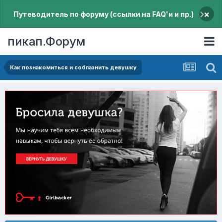
×
Путеводитель по форуму (ссылки на FAQ'и и пр.)
пикап.Форум
Как познакомиться и соблазнить девушку