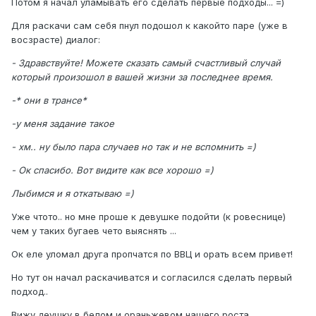
Потом я начал уламывать его сделать первые подходы... =)
Для раскачи сам себя пнул подошол к какойто паре (уже в
восзрасте) диалог:
- Здравствуйте! Можете сказать самый счастливый случай
который произошол в вашей жизни за последнее время.
-* они в трансе*
-у меня задание такое
- хм.. ну было пара случаев но так и не вспомнить =)
- Ок спасибо. Вот видите как все хорошо =)
Лыбимся и я откатываю =)
Уже чтото.. но мне проше к девушке подойти (к ровеснице)
чем у таких бугаев чето выяснять ...
Ок еле уломал друга пропчатся по ВВЦ и орать всем привет!
Но тут он начал раскачиватся и согласился сделать первый
подход..
Вижу деушку в белом и ораньжевом нашего роста...