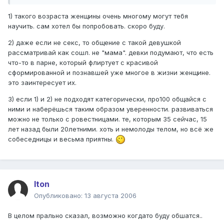
1) такого возраста женщины очень многому могут тебя
научить. сам хотел бы попробовать. скоро буду.
2) даже если не секс, то общение с такой девушкой
рассматривай как сошл. не "мама". девки подумают, что есть
что-то в парне, который флиртует с красивой
сформированной и познавшей уже многое в жизни женщине.
это заинтересует их.
3) если 1) и 2) не подходят категорически, про100 общайся с
ними и наберёшься таким образом уверенности. развиваться
можно не только с ровестницами. те, которым 35 сейчас, 15
лет назад были 20летними. хоть и немолоды телом, но всё же
собеседницы и весьма приятны.
Iton
Опубликовано:
13 августа 2006
В целом прально сказал, возможно когдато буду обшатся..