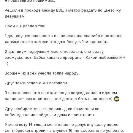
Я подкатываю поднимаю..
Решили в проходе между ВВЦ и метро раздать по цветочку
девушкам..
Свои 3 я раздал так:
1 дал двушке она просто взяла сказала спасибо и потопала
дальще.. както хамски это даж без улыбки сделала..
2 дал двум подрушкам моего возраста, они сразу
засмушались, бабка какаято проорала - Какой любезный МЧ
=)
Воошем их всех унесла толпа народу..
Друг тоже отдал и мы потопали...
В целом понял что не стоит когда подход делаеш вдвоем
разделять както диалог, все должно быть спонтанно =)
Друг собирается нга тренинг, даж записался на
собиседование пойдет... и деньги приготовил...
У меня нету 14 тыш, и меня ваше не допустят, сразу после
сентябрьского тренинга стукнет 16, но всеравно не успеваю...