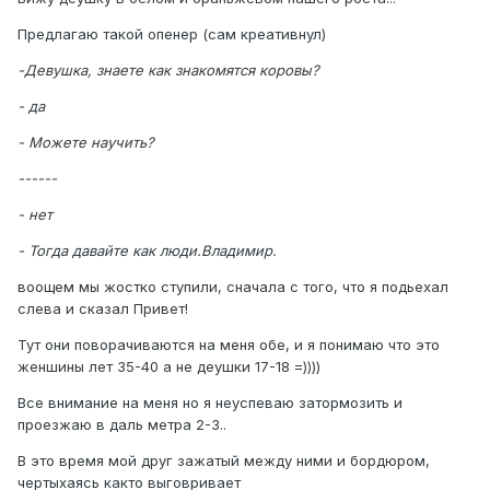
Предлагаю такой опенер (сам креативнул)
-Девушка, знаете как знакомятся коровы?
- да
- Можете научить?
------
- нет
- Тогда давайте как люди.Владимир.
воощем мы жостко ступили, сначала с того, что я подьехал
слева и сказал Привет!
Тут они поворачиваются на меня обе, и я понимаю что это
женшины лет 35-40 а не деушки 17-18 =))))
Все внимание на меня но я неуспеваю затормозить и
проезжаю в даль метра 2-3..
В это время мой друг зажатый между ними и бордюром,
чертыхаясь както выговривает