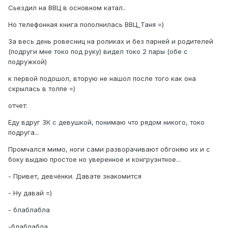
Сьездил на ВВЦ в основном катал..
Но телефонная книга пополнилась ВВЦ_Таня =)
За весь день ровесниц на роликах и без парней и родителей
(подруги мне токо под руку) видел токо 2 пары (обе с
подружкой)
к первой подошол, вторую не нашол после того как она
скрылась в толпе =)
отчет:
Еду вдруг ЗК с девушкой, понимаю что рядом никого, токо
подруга...
Промчался мимо, ноги сами разворачивают обгоняю их и с
боку выдаю простое но уверенное и конгруэнтное...
- Привет, девчёнки. Давате знакомится
- Ну давай =)
- блаблабла
-блаблабла