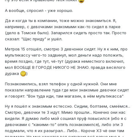
А вообще, спросил - уже хорошо.
Да и когда ты в компании, тоже можно знакомиться. Я,
например, с девочками знакомыми как-то сидел в парке
(дело в Томске было). Запарился сидеть просто так. Просто
сказал: "Щас приду" и ушёл.
Метров 15 отошёл, смотрю 3 девчонки сидят. Ну я к ним, про
мультикассу чего-то задвинул, мол деньги надо положить,
время поздно, где тут, чё-тут (дурака неместного включил,
мол ВООБЩЕ В ГОРОДЕ НИКОГО НЕ ЗНАЮ. правда весёлого
дурака
)
Познакомились, взял телефон у одной нужной. Они мне
показали направление туда где мои знакомые девочки сидят
и говорят: "Вон туда иди, там магазин, в нём мультикасса"
Ну я пошёл к знакомым естессно. Сидим, болтаем, смеёмся...
Смотрю, девочки те 3 идут. Мимо прошли... Конечно они нас
видели. Я думаю либо мой сошиал пруф повысился (ибо я с
девочками с "какими-то" опять познакомился), либо эти 3
подумали, что я их разыграл... Либо... Короче ХЗ чё они там
подумали. Но мне кажется вся ситуация всё равно мне в +