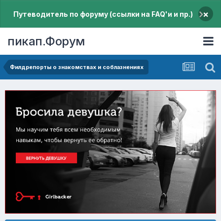
×
Путеводитель по форуму (ссылки на FAQ'и и пр.)
пикап.Форум
Филдрепорты о знакомствах и соблазнениях