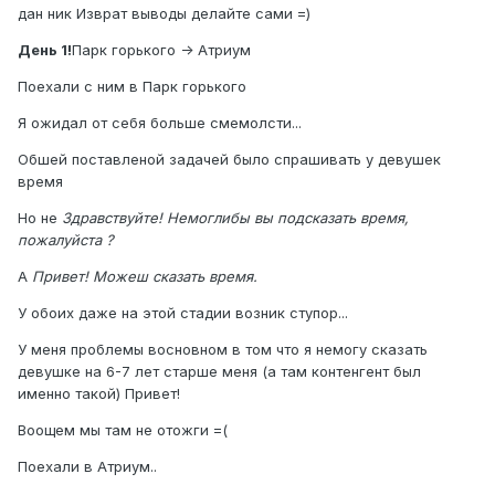
дан ник Изврат выводы делайте сами =)
День 1!
Парк горького -> Атриум
Поехали с ним в Парк горького
Я ожидал от себя больше смемолсти...
Обшей поставленой задачей было спрашивать у девушек
время
Но не
Здравствуйте! Немоглибы вы подсказать время,
пожалуйста ?
А
Привет! Можеш сказать время.
У обоих даже на этой стадии возник ступор...
У меня проблемы восновном в том что я немогу сказать
девушке на 6-7 лет старше меня (а там контенгент был
именно такой) Привет!
Воощем мы там не отожги =(
Поехали в Атриум..