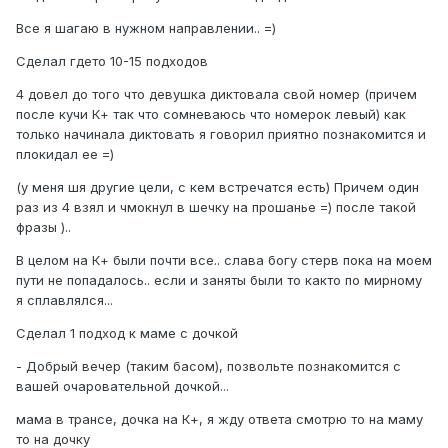
Все я шагаю в нужном направлении.. =)
Сделал гдето 10-15 подходов
4 довел до того что девушка диктовала свой номер (причем
после кучи К+ так что сомневаюсь что номерок левый) как
только начинала диктовать я говорил приятно познакомится и
плокидал ее =)
(у меня шя другие цели, с кем встречатся есть) Причем один
раз из 4 взял и чмокнул в шечку на прошанье =) после такой
фразы )..
В целом на К+ были почти все.. слава богу стерв пока на моем
пути не попадалось.. если и заняты были то както по мирному
я сплавлялся...
Сделал 1 подход к маме с дочкой
- Добрый вечер (таким басом), позвольте познакомится с
вашей очаровательной дочкой...
мама в трансе, дочка на К+, я жду ответа смотрю то на маму
то на дочку