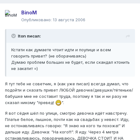
BinoM
Опубликовано:
13 августа 2006
Iton писал:
Кстати как думаете чтоит идти и поулице и всем
говорить привет? (не оборачиваясь)
Думаю проблем больших не будет, если скандал ктонить
не закатит =)
Я тут тебе не советчик, я (как уже писал) всегда думал, что
подойти и сказать привет ЛЮБОЙ девочке/девушке/тётеньке/
бабушке мне не составит труда, поэтому я так и ни разу не
сказал никому "превед!
".
Я вот сёдня шёл по улице, смотрю девочка идёт навстречу.
Платье белое, пышное, почти как на свадьбах у невест. Иду,
не остонавливаясь говорю: "Я знаю на кого ты похожа!" И
дальше иду. Девочка: "На кого!!!". Я иду. Через 4 метра
останавливаюсь, поворачиваюсь, ДЕВОЧКА СТОИТ И НА