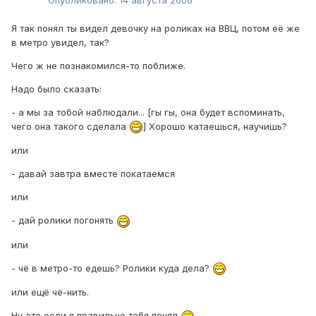
Опубликовано:
14 августа 2006
Я так понял ты видел девочку на роликах на ВВЦ, потом её же
в метро увидел, так?
Чего ж не познакомился-то поближе.
Надо было сказать:
- а мы за тобой наблюдали... [гы гы, она будет вспоминать,
чего она такого cделала
] Хорошо катаешься, научишь?
или
- давай завтра вместе покатаемся
или
- дай ролики погонять
или
- чё в метро-то едешь? Ролики куда дела?
или ещё чё-нить.
Ну это если я правильно тебя понял