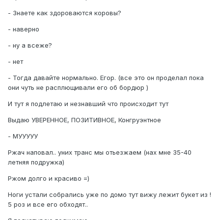
- Знаете как здороваются коровы?
- наверно
- ну а всеже?
- нет
- Тогда давайте нормально. Егор. (все это он проделал пока
они чуть не расплющивали его об бордюр )
И тут я подлетаю и незнавший что происходит тут
Выдаю УВЕРЕННОЕ, ПОЗИТИВНОЕ, Конгруэнтное
- МУУУУУ
Ржач наповал.. уних транс мы отьезжаем (нах мне 35-40
летняя подружка)
Ржом долго и красиво =)
Ноги устали собрались уже по домо тут вижу лежит букет из !
5 роз и все его обходят..