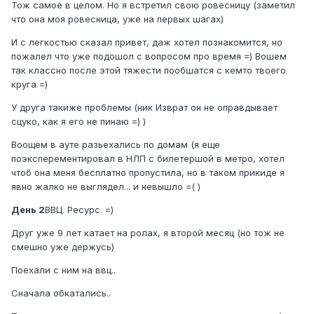
Тож самое в целом. Но я встретил свою ровесницу (заметил
что она моя ровесница, уже на первых шагах)
И с легкостью сказал привет, даж хотел познакомится, но
пожалел что уже подошол с вопросом про время =) Вошем
так классно после этой тяжести пообшатся с кемто твоего
круга =)
У друга такиже проблемы (ник Изврат он не оправдывает
сцуко, как я его не пинаю =) )
Воощем в ауте разьехались по домам (я еще
поэксперементировал в НЛП с билетершой в метро, хотел
чтоб она меня бесплатно пропустила, но в таком прикиде я
явно жалко не выглядел... и невышло =( )
День 2
ВВЦ. Ресурс. =)
Друг уже 9 лет катает на ролах, я второй месяц (но тож не
смешно уже держусь)
Поехали с ним на ввц..
Сначала обкатались..