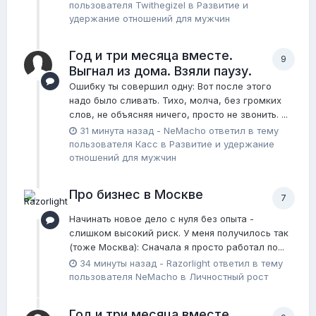
пользователя
Twithegizel
в
Pазвитие и
удержание отношений для мужчин
Год и три месяца вместе.
9
Выгнал из дома. Взяли паузу.
Ошибку ты совершил одну: Вот после этого
надо было сливать. Тихо, молча, без громких
слов, не объясняя ничего, просто не звонить. ...
31 минута назад
-
NeMacho
ответил в тему
пользователя
Касс
в
Pазвитие и удержание
отношений для мужчин
Про бизнес в Москве
7
Начинать новое дело с нуля без опыта -
слишком высокий риск. У меня получилось так
(тоже Москва): Сначала я просто работал по...
34 минуты назад
-
Razorlight
ответил в тему
пользователя
NeMacho
в
Личностный рост
Год и три месяца вместе.