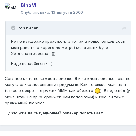
BinoM
Опубликовано:
13 августа 2006
Iton писал:
Но не каждейже прохожей.. а то так в конце концов весь
мой район (по дороге до метро) меня знать будет =)
Хотя оно и хорошо =)))
Надо попробывать =)
Согласен, что не каждой девочке. Я к каждой девочке пока не
могу столько ассоциаций придумать. Как-то рыженькая шла
(открою секрет - я рыжих МММ как обожаю
). Я подошёл (у
меня штаны с ярко-оранжевыми полосками) и грю: "Я тоже
оранжевый люблю".
Ну это уже на ситуационный оупенер попахивает.