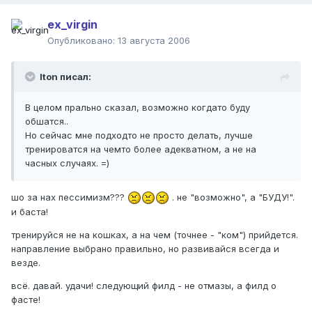
ex_virgin
Опубликовано:
13 августа 2006
Iton писал:
В целом прально сказал, возможно когдато буду
обшатся..
Но сейчас мне подходто не просто делать, лучше
тренироватся на чемто более адекватном, а не на
часных случаях. =)
шо за нах пессимизм???
. не "возможно", а "БУДУ!".
и баста!
тренируйся не на кошках, а на чем (точнее - "ком") прийдется.
направление выбрано правильно, но развивайся всегда и
везде.
всё. давай. удачи! следующий филд - не отмазы, а филд о
фасте!