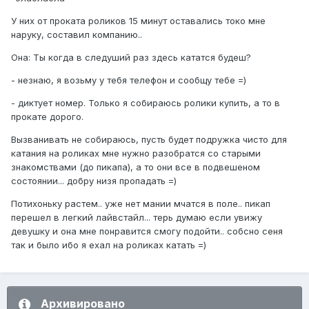
У них от проката роликов 15 минут оставались токо мне
наруку, составил компанию..
Она: Ты когда в следуший раз здесь кататся будеш?
- незнаю, я возьму у тебя телефон и сообщу тебе =)
- диктует номер. Только я собираюсь ролики купить, а то в
прокате дорого.
Вызванивать не собираюсь, пусть будет подружка чисто для
катания на роликах мне нужно разобратся со старыми
знакомствами (до пикапа), а то они все в подвешеном
состоянии... добру низя пропадать =)
Потихоньку растем.. уже нет мании мчатся в поле.. пикап
перешел в легкий лайвстайл... терь думаю если увижу
девушку и она мне понравится смогу подойти.. собсно сеня
так и было ибо я ехал на роликах катать =)
Архивировано