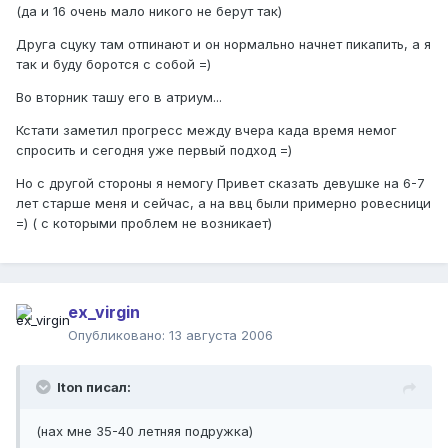
(да и 16 очень мало никого не берут так)
Друга сцуку там отпинают и он нормально начнет пикапить, а я
так и буду боротся с собой =)
Во вторник ташу его в атриум...
Кстати заметил прогресс между вчера када время немог
спросить и сегодня уже первый подход =)
Но с другой стороны я немогу Привет сказать девушке на 6-7
лет старше меня и сейчас, а на ввц были примерно ровесници
=) ( с которыми проблем не возникает)
ex_virgin
Опубликовано:
13 августа 2006
Iton писал:
(нах мне 35-40 летняя подружка)