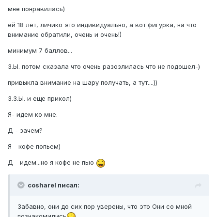
мне понравилась)
ей 18 лет, личико это индивидуально, а вот фигурка, на что
внимание обратили, очень и очень!)
минимум 7 баллов...
З.Ы. потом сказала что очень разозлилась что не подошел-)
привыкла внимание на шару получать, а тут....))
З.З.Ы. и еще прикол)
Я- идем ко мне.
Д - зачем?
Я - кофе попьем)
Д - идем...но я кофе не пью
cosharel писал:
Забавно, они до сих пор уверены, что это Они со мной
познакомились