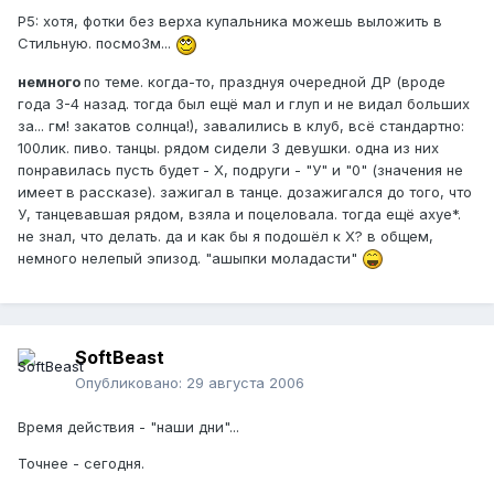
Р5: хотя, фотки без верха купальника можешь выложить в
Стильную. посмо3м...
немного
по теме. когда-то, празднуя очередной ДР (вроде
года 3-4 назад. тогда был ещё мал и глуп и не видал больших
за... гм! закатов солнца!), завалились в клуб, всё стандартно:
100лик. пиво. танцы. рядом сидели 3 девушки. одна из них
понравилась пусть будет - Х, подруги - "У" и "0" (значения не
имеет в рассказе). зажигал в танце. дозажигался до того, что
У, танцевавшая рядом, взяла и поцеловала. тогда ещё ахуе*.
не знал, что делать. да и как бы я подошёл к Х? в общем,
немного нелепый эпизод. "ашыпки моладасти"
SoftBeast
Опубликовано:
29 августа 2006
Время действия - "наши дни"...
Точнее - сегодня.