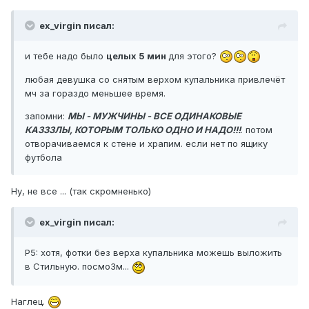
ex_virgin писал:
и тебе надо было
целых 5 мин
для этого?
любая девушка со снятым верхом купальника привлечёт
мч за гораздо меньшее время.
запомни:
МЫ - МУЖЧИНЫ - ВСЕ ОДИНАКОВЫЕ
КАЗЗЗЛЫ, КОТОРЫМ ТОЛЬКО ОДНО И НАДО!!!
. потом
отворачиваемся к стене и храпим. если нет по ящику
футбола
Ну, не все ... (так скромненько)
ex_virgin писал:
Р5: хотя, фотки без верха купальника можешь выложить
в Стильную. посмо3м...
Наглец.