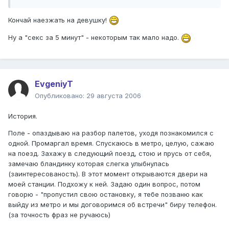
Кончай наезжать на девушку!
Ну а "секс за 5 минут" - некоторым так мало надо.
EvgeniyT
Опубликовано:
29 августа 2006
История.
Поле - опаздываю на разбор палетов, уходя познакомился с
одной. Промаргал время. Спускаюсь в метро, целую, сажаю
на поезд. Захажу в следующий поезд, стою и прусь от себя,
замечаю бландинку которая слегка улыбнулась
(заинтересованость). В этот момент открываются двери на
моей станции. Подхожу к ней. Задаю один вопрос, потом
говорю - "пропустил свою остановку, я тебе позваню как
выйду из метро и мы договоримся об встречи" биру телефон.
(за точность фраз не ручаюсь)