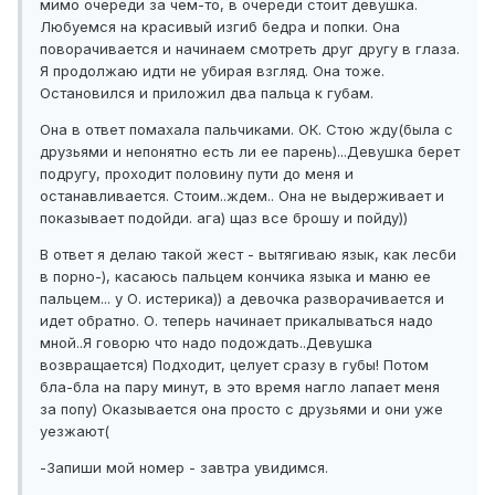
мимо очереди за чем-то, в очереди стоит девушка.
Любуемся на красивый изгиб бедра и попки. Она
поворачивается и начинаем смотреть друг другу в глаза.
Я продолжаю идти не убирая взгляд. Она тоже.
Остановился и приложил два пальца к губам.
Она в ответ помахала пальчиками. ОК. Стою жду(была с
друзьями и непонятно есть ли ее парень)...Девушка берет
подругу, проходит половину пути до меня и
останавливается. Стоим..ждем.. Она не выдерживает и
показывает подойди. ага) щаз все брошу и пойду))
В ответ я делаю такой жест - вытягиваю язык, как лесби
в порно-), касаюсь пальцем кончика языка и маню ее
пальцем... у О. истерика)) а девочка разворачивается и
идет обратно. О. теперь начинает прикалываться надо
мной..Я говорю что надо подождать..Девушка
возвращается) Подходит, целует сразу в губы! Потом
бла-бла на пару минут, в это время нагло лапает меня
за попу) Оказывается она просто с друзьями и они уже
уезжают(
-Запиши мой номер - завтра увидимся.