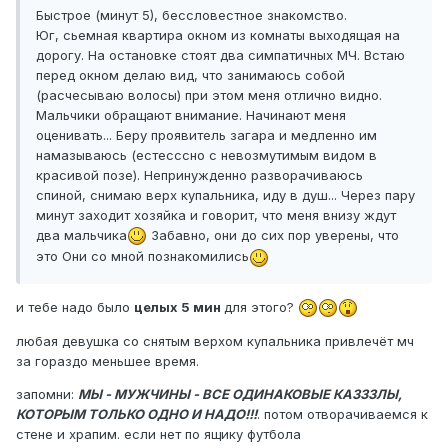
Быстрое (минут 5), бессловестное знакомство.
Юг, сьемная квартира окном из комнаты выходящая на
дорогу. На остановке стоят два симпатичных МЧ. Встаю
перед окном делаю вид, что занимаюсь собой
(расчесываю волосы) при этом меня отлично видно.
Мальчики обращают внимание. Начинают меня
оценивать... Беру проявитель загара и медленно им
намазываюсь (естесссно с невозмутимым видом в
красивой позе). Непринужденно разворачиваюсь
спиной, снимаю верх купальника, иду в душ... Через пару
минут заходит хозяйка и говорит, что меня внизу ждут
два мальчика
Забавно, они до сих пор уверены, что
это Они со мной познакомились
и тебе надо было
целых 5 мин
для этого?
любая девушка со снятым верхом купальника привлечёт мч
за гораздо меньшее время.
запомни:
МЫ - МУЖЧИНЫ - ВСЕ ОДИНАКОВЫЕ КАЗЗЗЛЫ,
КОТОРЫМ ТОЛЬКО ОДНО И НАДО!!!
. потом отворачиваемся к
стене и храпим. если нет по ящику футбола