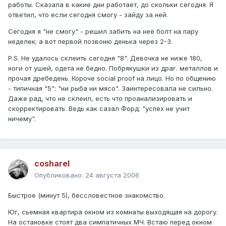
работы. Сказала в какие дни работает, до скольки сегодня. Я
ответил, что если сегодня смогу - зайду за ней.
Сегодня я "не смогу" - решил забить на неё болт на пару
неделек; а вот первой позвоню денька через 2-3.
P.S. Не удалось склеить сегодня "8". Девочка не ниже 180,
ноги от ушей, одета не бедно. Побрякушки из драг. металлов и
прочая дребедень. Короче social proof на лицо. Но по общению
- типичная "5": "ни рыба ни мясо". Заинтересовала не сильно.
Даже рад, что не склеил, есть что проанализировать и
скорректировать. Ведь как сазал Форд: "успех не учит
ничему".
cosharel
Опубликовано:
24 августа 2006
Быстрое (минут 5), бессловестное знакомство.
Юг, сьемная квартира окном из комнаты выходящая на дорогу.
На остановке стоят два симпатичных МЧ. Встаю перед окном