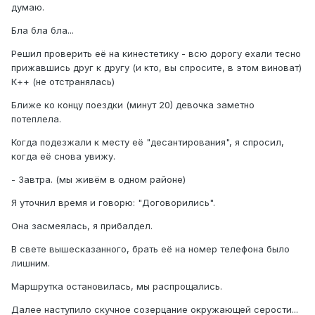
думаю.
Бла бла бла...
Решил проверить её на кинестетику - всю дорогу ехали тесно
прижавшись друг к другу (и кто, вы спросите, в этом виноват)
К++ (не отстранялась)
Ближе ко концу поездки (минут 20) девочка заметно
потеплела.
Когда подезжали к месту её "десантирования", я спросил,
когда её снова увижу.
- Завтра. (мы живём в одном районе)
Я уточнил время и говорю: "Договорились".
Она засмеялась, я прибалдел.
В свете вышесказанного, брать её на номер телефона было
лишним.
Маршрутка остановилась, мы распрощались.
Далее наступило скучное созерцание окружающей серости...