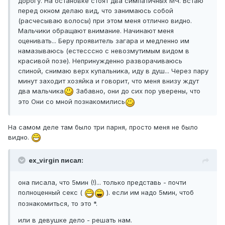
дорогу. На остановке стоят два симпатичных МЧ. Встаю
перед окном делаю вид, что занимаюсь собой
(расчесываю волосы) при этом меня отлично видно.
Мальчики обращают внимание. Начинают меня
оценивать... Беру проявитель загара и медленно им
намазываюсь (естесссно с невозмутимым видом в
красивой позе). Непринужденно разворачиваюсь
спиной, снимаю верх купальника, иду в душ... Через пару
минут заходит хозяйка и говорит, что меня внизу ждут
два мальчика
Забавно, они до сих пор уверены, что
это Они со мной познакомились
На самом деле там было три парня, просто меня не было
видно.
ex_virgin писал:
она писала, что 5мин (!)... только представь - почти
полноценный секс (
). если им надо 5мин, чтоб
познакомиться, то это *.
или в девушке дело - решать нам.