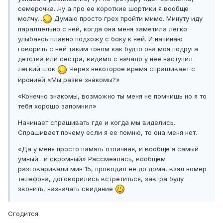
семерочка...ну а про ее короткие шортики я вообще
молчу...
Думаю просто грех пройти мимо. Минуту иду
параллельно с ней, когда она меня заметила легко
улыбаясь плавно подхожу с боку к ней. И начинаю
говорить с ней таким тоном как будто она моя подруга
детства или сестра, видимо с начало у нее наступил
легкий шок
Через некоторое время спрашивает с
иронией «Мы разве знакомы?»
«Конечно знакомы, возможно ты меня не помнишь но я то
тебя хорошо запомнил»
Начинает спрашивать где и когда мы виделись.
Спрашивает почему если я ее помню, то она меня нет.
«Да у меня просто память отличная, и вообще я самый
умный…и скромный» Рассмеялась, вообщем
разговаривали мин 15, проводил ее до дома, взял номер
телефона, договорились встретиться, завтра буду
звонить, назначать свидание
Сгодится.