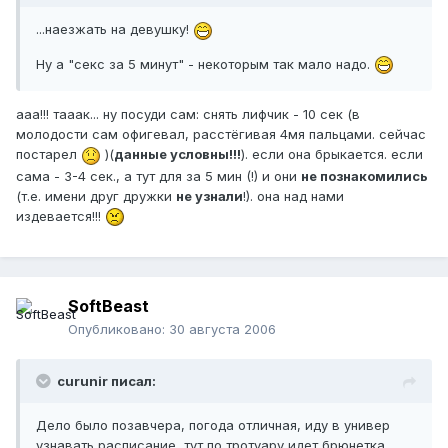
...наезжать на девушку!
Ну а "секс за 5 минут" - некоторым так мало надо.
ааа!!! тааак... ну посуди сам: снять лифчик - 10 сек (в
молодости сам офигевал, расстёгивая 4мя пальцами. сейчас
постарел
)(
данные условны!!!
). если она брыкается. если
сама - 3-4 сек., а тут для за 5 мин (!) и они
не познакомились
(т.е. имени друг дружки
не узнали
!). она над нами
издевается!!!
SoftBeast
Опубликовано:
30 августа 2006
curunir писал:
Дело было позавчера, погода отличная, иду в универ
узнавать расписание, тут по тротуару идет брюнетка,