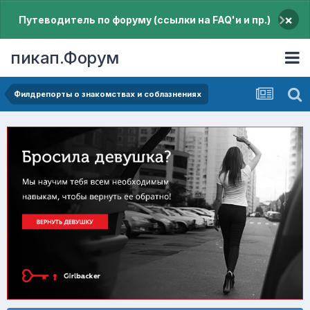
×
Путеводитель по форуму (ссылки на FAQ'и и пр.)
пикап.Форум
Филдрепорты о знакомствах и соблазнениях