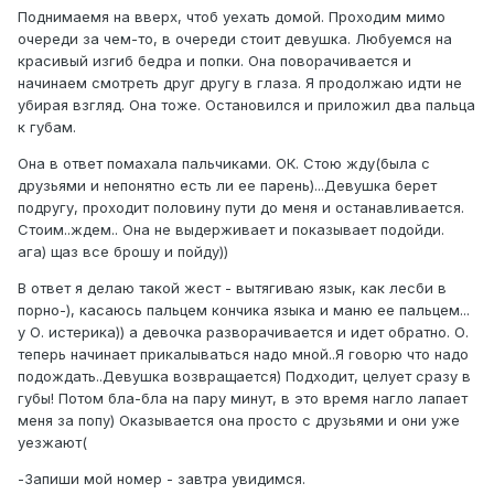
Поднимаемя на вверх, чтоб уехать домой. Проходим мимо
очереди за чем-то, в очереди стоит девушка. Любуемся на
красивый изгиб бедра и попки. Она поворачивается и
начинаем смотреть друг другу в глаза. Я продолжаю идти не
убирая взгляд. Она тоже. Остановился и приложил два пальца
к губам.
Она в ответ помахала пальчиками. ОК. Стою жду(была с
друзьями и непонятно есть ли ее парень)...Девушка берет
подругу, проходит половину пути до меня и останавливается.
Стоим..ждем.. Она не выдерживает и показывает подойди.
ага) щаз все брошу и пойду))
В ответ я делаю такой жест - вытягиваю язык, как лесби в
порно-), касаюсь пальцем кончика языка и маню ее пальцем...
у О. истерика)) а девочка разворачивается и идет обратно. О.
теперь начинает прикалываться надо мной..Я говорю что надо
подождать..Девушка возвращается) Подходит, целует сразу в
губы! Потом бла-бла на пару минут, в это время нагло лапает
меня за попу) Оказывается она просто с друзьями и они уже
уезжают(
-Запиши мой номер - завтра увидимся.