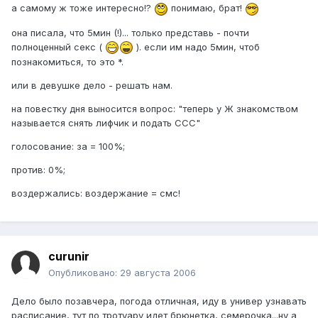
а самому ж тоже интересно!?
понимаю, брат!
она писала, что 5мин (!)... только представь - почти
полноценный секс (
). если им надо 5мин, чтоб
познакомиться, то это *.
или в девушке дело - решать нам.
на повестку дня выносится вопрос: "теперь у Ж знакомством
называется снять лифчик и подать ССС"
голосование: за = 100%;
против: 0%;
воздержались: воздержание = смс!
curunir
Опубликовано:
29 августа 2006
Дело было позавчера, погода отличная, иду в универ узнавать
расписание, тут по тротуару идет брюнетка, семерочка...ну а