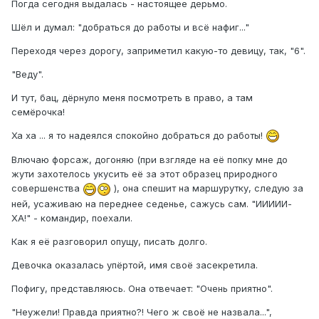
Погда сегодня выдалась - настоящее дерьмо.
Шёл и думал: "добраться до работы и всё нафиг..."
Переходя через дорогу, заприметил какую-то девицу, так, "6".
"Веду".
И тут, бац, дёрнуло меня посмотреть в право, а там
семёрочка!
Ха ха ... я то надеялся спокойно добраться до работы!
Влючаю форсаж, догоняю (при взгляде на её попку мне до
жути захотелось укусить её за этот образец природного
совершенства
), она спешит на маршурутку, следую за
ней, усаживаю на переднее седенье, сажусь сам. "ИИИИИ-
ХА!" - командир, поехали.
Как я её разговорил опущу, писать долго.
Девочка оказалась упёртой, имя своё засекретила.
Пофигу, представляюсь. Она отвечает: "Очень приятно".
"Неужели! Правда приятно?! Чего ж своё не назвала...",