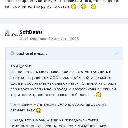
пофантазировать на тему моего топика и того, чтобы сделал
ты... смотри только ручку не сотри!
:)
:)
SoftBeast
Опубликовано:
30 августа 2006
cosharel писал:
To ex_virgin,
Да, целых пять минут мне надо было, чтобы увидеть в
окне жертву, подать ССС и им, чтобы дойти до моего
дома и сообразить как знакомиться. Кстати, я не стояла
без верха купальника, а уходя и развернувшись спиной
к зрителям красиво его сняла, не более того
что и каким мальчикам нужно я, взрослая девочка,
отлично знаю
Я рада, что в моей жизни не попадались такие
"быстрые" ребята как ты, секс за 5 минут (включая