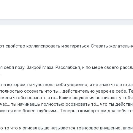
т свойство коллапсировать и затираться. Ставить желательно
себя позу. Закрой глаза. Расслабсья, и по мере своего рассл
.
 в котором ты чувствовл себя уверенно, я не знаю что это за
олностью осознать что ты... действительно уверен в себе. Те
мени чтобы осознать это... Какие ощущения возникают у тебя... 
час... ты начинаешь полностью осозновать то... что ты действ
вится все более глубоким... Теперь в комфортном для себя тем
ко то что я описал выше называется трансовое внушение, впр