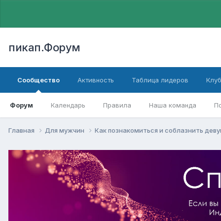
пикап.Форум
Сообщество
Активность
Таблица лидеров
Клу
Форум
Календарь
Правила
Наша команда
П
Главная
Для мужчин
Как познакомиться и соблазнить дев