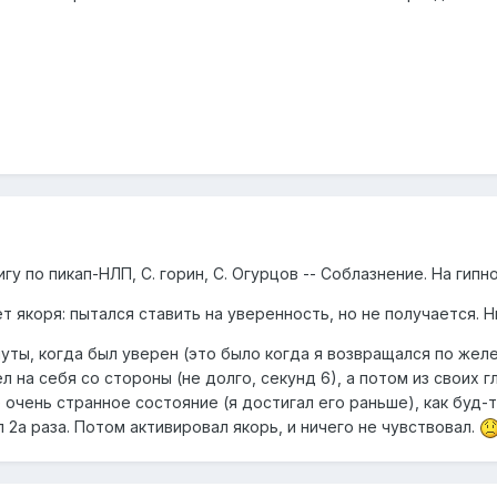
у по пикап-НЛП, С. горин, С. Огурцов -- Соблазнение. На гипн
т якоря: пытался ставить на уверенность, но не получается. Н
нуты, когда был уверен (это было когда я возвращался по же
л на себя со стороны (не долго, секунд 6), а потом из своих 
очень странное состояние (я достигал его раньше), как буд-то
 2а раза. Потом активировал якорь, и ничего не чувствовал.