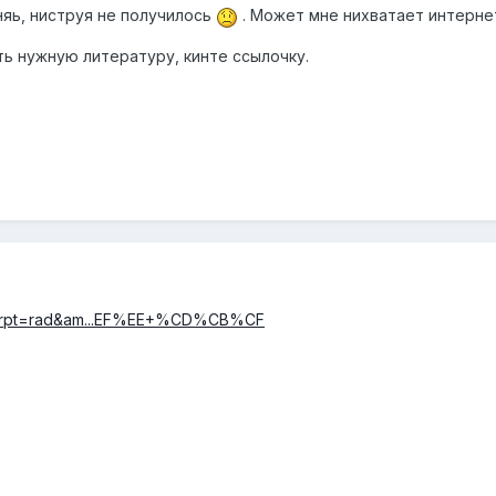
няь, ниструя не получилось
. Может мне нихватает интерне
ть
нужную литературу, кинте ссылочку.
ch?rpt=rad&am...EF%EE+%CD%CB%CF