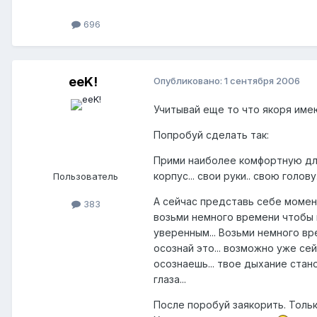
696
eeK!
Опубликовано:
1 сентября 2006
Учитывай еще то что якоря имею
Попробуй сделать так:
Прими наиболее комфортную для 
корпус... свои руки.. свою голову
Пользователь
А сейчас представь себе момент
383
возьми немного времени чтобы п
уверенным... Возьми немного вре
осознай это... возможно уже сей
осознаешь... твое дыхание стано
глаза...
После поробуй заякорить. Толь