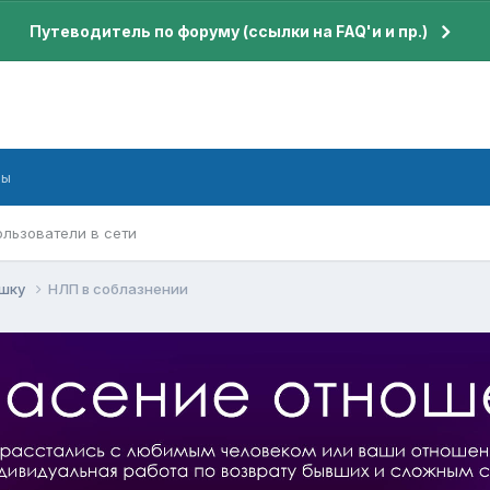
Путеводитель по форуму (ссылки на FAQ'и и пр.)
бы
ользователи в сети
ушку
НЛП в соблазнении