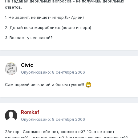
Не задавай дебильных вопросов - не получишь дебильных
ответов.
1. Не звонит, не пишет- игнор.(5-7дней)
2. Делай пока микроближе.(после игнора)
3. Возраст у нее какой?
Civic
Опубликовано:
8 сентября 2006
Сам первый звякни ей и бегом гулять!!!
Romkaf
Опубликовано:
8 сентября 2006
2Автор : Сколько тебе лет, сколько ей? "Она не хочет
отношений" - это что значит? А ты каких хочешь отношений?