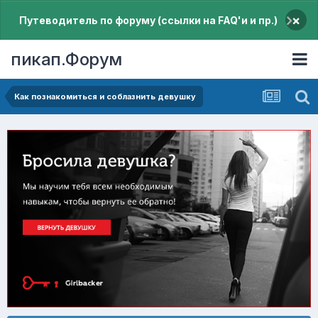
×
Путеводитель по форуму (ссылки на FAQ'и и пр.)
пикап.Форум
Как познакомиться и соблазнить девушку