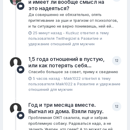
и имеет ли вообще смысл на
это надеяться?
Да совершенно не обязательно, опять
притягивание за уши и трагизм от психологов,
и ты ситуацию не верно понимаешь, ней ей...
25 минут назад
-
Kuzkuz
ответил в тему
пользователя
Twithegizel
в
Pазвитие и
удержание отношений для мужчин
1,5 года отношений в пустую,
12
или как потерять себя…
Спасибо большое за совет, приму к сведению
5 часов назад
-
Maik1022
ответил в тему
пользователя
Maik1022
в
Pазвитие и удержание
отношений для мужчин
Год и три месяца вместе.
12
Выгнал из дома. Взяли паузу.
Проблемная ОЖП свалила, ещё и забрав
проблемную собаку. Радоваться надо, а не
звонить Уверен, что геем? А то может он ей...