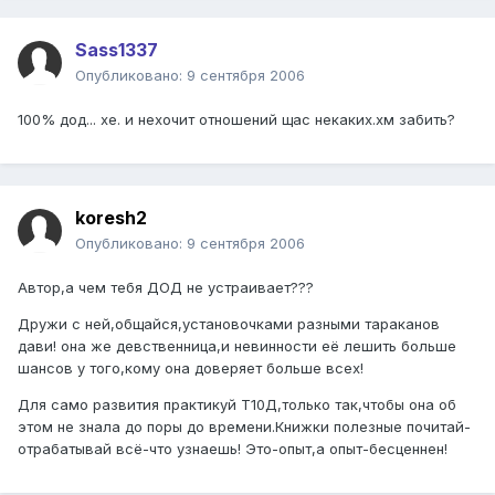
Sass1337
Опубликовано:
9 сентября 2006
100% дод... хе. и нехочит отношений щас некаких.хм забить?
koresh2
Опубликовано:
9 сентября 2006
Автор,а чем тебя ДОД не устраивает???
Дружи с ней,общайся,установочками разными тараканов
дави! она же девственница,и невинности её лешить больше
шансов у того,кому она доверяет больше всех!
Для само развития практикуй Т10Д,только так,чтобы она об
этом не знала до поры до времени.Книжки полезные почитай-
отрабатывай всё-что узнаешь! Это-опыт,а опыт-бесценнен!