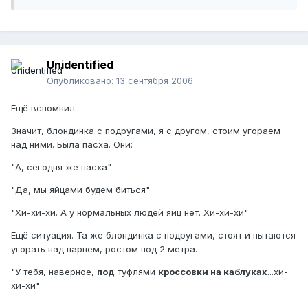
Unidentified
Опубликовано:
13 сентября 2006
Ещё вспомнил...
Значит, блондинка с подругами, я с другом, стоим угораем
над ними. Была пасха. Они:
"А, сегодня же пасха"
"Да, мы яйцами будем биться"
"Хи-хи-хи. А у нормальных людей яиц нет. Хи-хи-хи"
Ещё ситуация. Та же блондинка с подругами, стоят и пытаются
угорать над парнем, ростом под 2 метра.
"У тебя, наверное,
под
туфлями
кроссовки на каблуках
...хи-
хи-хи"