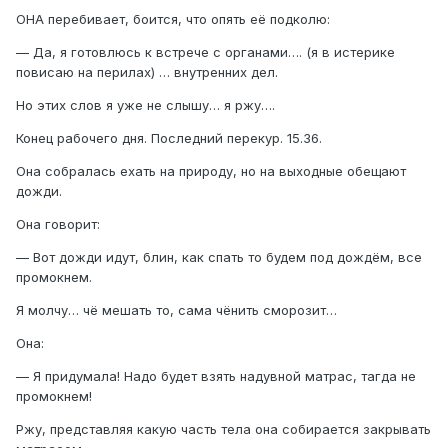
ОНА перебивает, боится, что опять её подколю:
— Да, я готовлюсь к встрече с органами…. (я в истерике
повисаю на перилах) … внутренних дел.
Но этих слов я уже не слышу… я ржу….
Конец рабочего дня. Последний перекур. 15.36.
Она собралась ехать на природу, но на выходные обещают
дожди.
Она говорит:
— Вот дожди идут, блин, как спать то будем под дождём, все
промокнем.
Я молчу… чё мешать то, сама чёнить сморозит…
Она:
— Я придумала! Надо будет взять надувной матрас, тагда не
промокнем!
Ржу, представляя какую часть тела она собирается закрывать