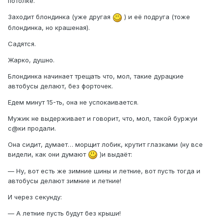
потолке.
Заходит блондинка (уже другая
) и её подруга (тоже
блондинка, но крашеная).
Садятся.
Жарко, душно.
Блондинка начинает трещать что, мол, такие дурацкие
автобусы делают, без форточек.
Едем минут 15-ть, она не успокаивается.
Мужик не выдерживает и говорит, что, мол, такой буржуи
c@ки продали.
Она сидит, думает… морщит лобик, крутит глазками (ну все
видели, как они думают
)и выдаёт:
— Ну, вот есть же зимние шины и летние, вот пусть тогда и
автобусы делают зимние и летние!
И через секунду:
— А летние пусть будут без крыши!