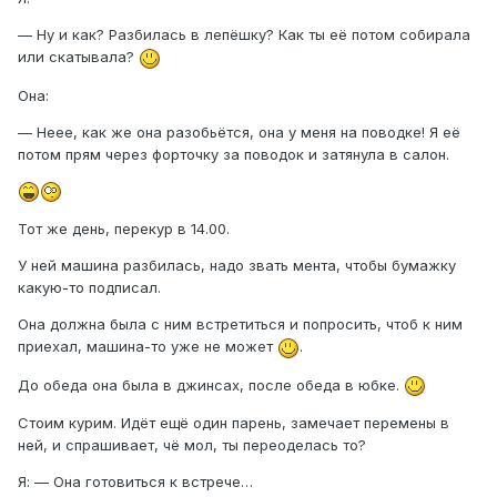
— Ну и как? Разбилась в лепёшку? Как ты её потом собирала
или скатывала?
Она:
— Неее, как же она разобьётся, она у меня на поводке! Я её
потом прям через форточку за поводок и затянула в салон.
Тот же день, перекур в 14.00.
У ней машина разбилась, надо звать мента, чтобы бумажку
какую-то подписал.
Она должна была с ним встретиться и попросить, чтоб к ним
приехал, машина-то уже не может
.
До обеда она была в джинсах, после обеда в юбке.
Стоим курим. Идёт ещё один парень, замечает перемены в
ней, и спрашивает, чё мол, ты переоделась то?
Я: — Она готовиться к встрече…