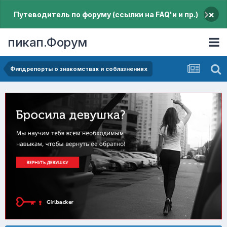
×
Путеводитель по форуму (ссылки на FAQ'и и пр.)
пикап.Форум
Филдрепорты о знакомствах и соблазнениях