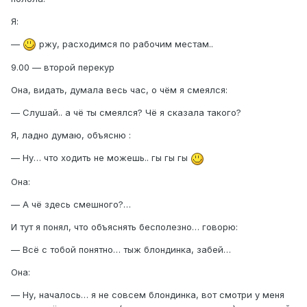
Я:
—
ржу, расходимся по рабочим местам..
9.00 — второй перекур
Она, видать, думала весь час, о чём я смеялся:
— Слушай.. а чё ты смеялся? Чё я сказала такого?
Я, ладно думаю, объясню :
— Ну… что ходить не можешь.. гы гы гы
Она:
— А чё здесь смешного?…
И тут я понял, что объяснять бесполезно… говорю:
— Всё с тобой понятно… тыж блондинка, забей…
Она:
— Ну, началось… я не совсем блондинка, вот смотри у меня