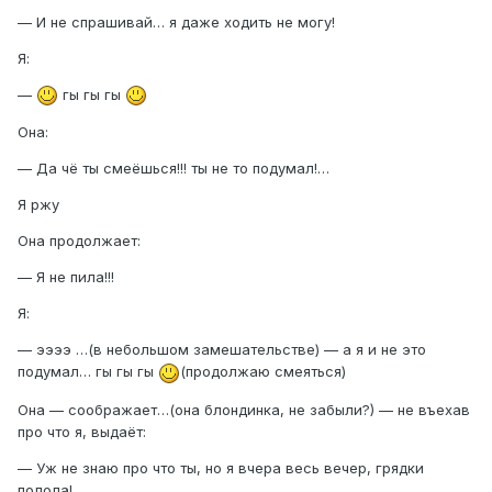
— И не спрашивай… я даже ходить не могу!
Я:
—
гы гы гы
Она:
— Да чё ты смеёшься!!! ты не то подумал!…
Я ржу
Она продолжает:
— Я не пила!!!
Я:
— ээээ …(в небольшом замешательстве) — а я и не это
подумал… гы гы гы
(продолжаю смеяться)
Она — соображает…(она блондинка, не забыли?) — не въехав
про что я, выдаёт:
— Уж не знаю про что ты, но я вчера весь вечер, грядки
полола!