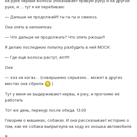
на руке чёрные волосы (показывает правую руку) и на другой
руке, и … тут я её перебиваю:
— Дальше не продолжай!!! гы гы гы и смеюсь
Она опять в непонятках:
— Что дальше не продолжать? Что опять ржошь!!!
Я делаю последнюю попытку разбудить в ней МОСК:
— Где ещё волосы растут, ёпт!!!!
Она:
— эээ на ногах… (совершенно серьёзно… может в других
местах она сбрила
)
Тут у меня не выдерживают нервы, я ржу, и прогоняю её
работать
Тот же день, перекур после обеда. 13.00
Говорим о машинах, собаках. И она рассказывает историю о
том, как её собака выпрыгнула на ходу из окошка автомобиля.
Я: