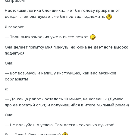
матрасом
Настоящая логика блондинки… нет бы голову прикрыть от
дождя… так она думает, чё бы под зад подложить.
Я говорю:
— Твои высказывания уже в инете лежат.
Она делает попытку мня пиннуть, но юбка не даёт ноге высоко
подняться.
Она:
— Вот возьмусь и напишу инструкцию, как вас мужиков
соблазнять!
Я:
— До конца работы осталось 10 минут, не успеешь! (Думаю
про её богатый опыт, и получившийся в итоге мыльный роман)
Она:
— Не волнуйся, я успею! Там всего несколько пунктов!
Я: — Один? Лечь на матрас?