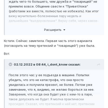
ждать чего-то большего, чем дружба и "товарищей" не
приемлю вовсе. Общение свести к "Привет/пока"
(работаем же вместе, полностью не избежать). Как итог
вижу мучительно-болезненные пару недель и
дальнейшее "выздоровление". Верну себя, через какое-
то время, ибо самооценка и уважение растоптаны в
Расширить
хлам. Это как база. Как бонус можно получить, имхо, ее
уважение и любовь, но не факт.
Кстати. Сейчас заметила. Первая часть этого варианта
(поговорить на тему претензий и "товарищей") уже была.
Вот.
02.12.2022 в 08:44,
i_dont_know
сказал:
После этого час у ее подъезда в машине. Попытки
убедить, что это не катастрофа, что она просто
увиделась и получила презент, не более. Потом уже
замечание, что я, видимо, не желаю бороться за нее.
Заверения, что когда она будет уже с кем-то в паре,
такое допускать не будет. Я молча практически
просидел. Сказал, что претензий к ней нет, претензии