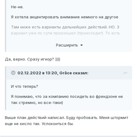
Не-не.
Я хотела акцентировать внимание немного на другое
Там ниже есть варианты дальнейших действий. НО. 3
вариант уже по сути произошел (происходит). То есть
смысла еще раз говорить ей про любовь и претензии
Расширить
вообще никакого.
Да, верно. Сразу игнор? ))))
02.12.2022 в 13:20,
Grâce
сказал:
И что теперь?
Я понимаю, что за компанию посидеть во френдзоне не
так стремно, но все-таки)
Выше план действий написал. Буду пробовать. Меня штормит
еще не кисло так. Успокоиться бы.