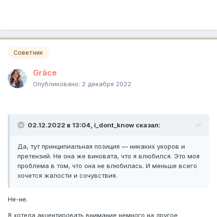
Советник
Grâce
Опубликовано:
2 декабря 2022
02.12.2022 в 13:04,
i_dont_know
сказал:
Да, тут принципиальная позиция — никаких укоров и
претензий. Не она же виновата, что я влюбился. Это моя
проблема в том, что она не влюбилась. И меньше всего
хочется жалости и сочувствия.
Не-не.
Я хотела акцентировать внимание немного на другое