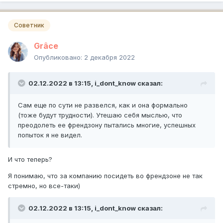
Советник
Grâce
Опубликовано:
2 декабря 2022
02.12.2022 в 13:15,
i_dont_know
сказал:
Сам еще по сути не развелся, как и она формально
(тоже будут трудности). Утешаю себя мыслью, что
преодолеть ее френдзону пытались многие, успешных
попыток я не видел.
И что теперь?
Я понимаю, что за компанию посидеть во френдзоне не так
стремно, но все-таки)
02.12.2022 в 13:15,
i_dont_know
сказал: