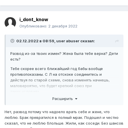
i_dont_know
Опубликовано:
2 декабря 2022
02.12.2022 в 08:59,
user abuser
сказал:
Развод из-за твоих измен? Жена была тебе верна? Дети
есть?
Тебе скорее всего ближайший год бабы вообще
противопоказаны. С Л на отскоке соединитесь и
действуя по старой схеме, снова изменять начнешь,
маловероятно, что будет крепкий союз при
таких условиях.
Расширить
Нет, развод потому что надоело врать себе и жене, что
люблю. Брак превратился в полный мрак. Подошел и честно
сказал, что не люблю блольше. Жили, как соседи. Без шансов