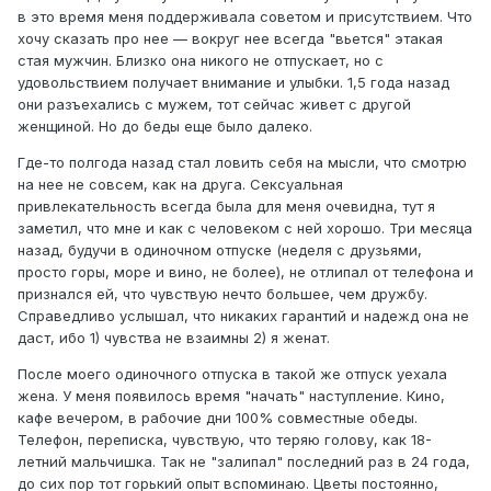
в это время меня поддерживала советом и присутствием. Что
хочу сказать про нее — вокруг нее всегда "вьется" этакая
стая мужчин. Близко она никого не отпускает, но с
удовольствием получает внимание и улыбки. 1,5 года назад
они разъехались с мужем, тот сейчас живет с другой
женщиной. Но до беды еще было далеко.
Где-то полгода назад стал ловить себя на мысли, что смотрю
на нее не совсем, как на друга. Сексуальная
привлекательность всегда была для меня очевидна, тут я
заметил, что мне и как с человеком с ней хорошо. Три месяца
назад, будучи в одиночном отпуске (неделя с друзьями,
просто горы, море и вино, не более), не отлипал от телефона и
признался ей, что чувствую нечто большее, чем дружбу.
Справедливо услышал, что никаких гарантий и надежд она не
даст, ибо 1) чувства не взаимны 2) я женат.
После моего одиночного отпуска в такой же отпуск уехала
жена. У меня появилось время "начать" наступление. Кино,
кафе вечером, в рабочие дни 100% совместные обеды.
Телефон, переписка, чувствую, что теряю голову, как 18-
летний мальчишка. Так не "залипал" последний раз в 24 года,
до сих пор тот горький опыт вспоминаю. Цветы постоянно,