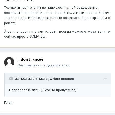
Только игнор - значит не надо вести с ней задушевные
беседы и переписки. И не надо обедать. И возить ее по делам
тоже не надо. И вообще на работе общаться только кратко и о
работе.
А если спросит что случилось - всегда можно отмазаться что
сейчас просто УЙМА дел.
i_dont_know
Опубликовано:
2 декабря 2022
02.12.2022 в 13:28,
Grâce
сказал:
Попробовать что? (Я что-то пропустила)
План 1