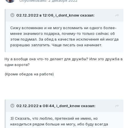
Опубликовано:
2 декабря 2022
02.12.2022 в 12:06,
i_dont_know
сказал:
Сижу вспоминаю и не могу вспомнить ни одного более-
менее значимого подарка, почему-то только сейчас об
этом подумал. За обед в качестве исключения ей иногда
разрешаю заплатить. Чаще писать она начинает.
Ну а вообще она что-то делает для дружбы? Или это дружба в
одни ворота?
(Кроме обедов на работе)
02.12.2022 в 08:44,
i_dont_know
сказал:
3) Сказать, что люблю, претензий не имею, но
находиться рядом больше не могу, ибо буду всегда