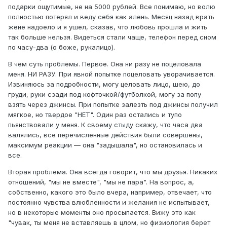
подарки ощутимые, не на 5000 рублей. Все понимаю, но волю
полностью потерял и веду себя как алень. Месяц назад врать
жене надоело и я ушел, сказав, что любовь прошла и жить
так больше нельзя. Видеться стали чаще, телефон перед сном
по часу-два (о боже, рукалицо).
В чем суть проблемы. Первое. Она ни разу не поцеловала
меня. НИ РАЗУ. При явной попытке поцеловать уворачивается.
Извиняюсь за подробности, могу целовать лицо, шею, до
груди, руки сзади под кофточкой/футболкой, могу за попу
взять через джинсы. При попытке залезть под джинсы получил
мягкое, но твердое "НЕТ". Один раз остались и тупо
пьянствовали у меня. К своему стыду скажу, что часа два
валялись, все перечисленные действия были совершены,
максимум реакции — она "задышала", но остановилась и
все.
Вторая проблема. Она всегда говорит, что мы друзья. Никаких
отношений, "мы не вместе", "мы не пара". На вопрос, а,
собственно, какого это было вчера, например, отвечает, что
постоянно чувства влюбленности и желания не испытывает,
но в некоторые моменты оно просыпается. Вижу это как
"чувак, ты меня не вставляешь в цлом, но физиология берет