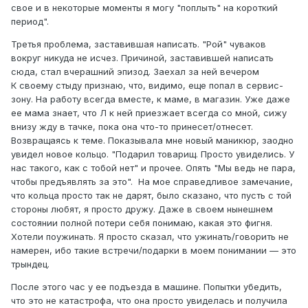
свое и в некоторые моменты я могу "поплыть" на короткий
период".
Третья проблема, заставившая написать. "Рой" чуваков
вокруг никуда не исчез. Причиной, заставившей написать
сюда, стал вчерашний эпизод. Заехал за ней вечером
К своему стыду признаю, что, видимо, еще попал в сервис-
зону. На работу всегда вместе, к маме, в магазин. Уже даже
ее мама знает, что Л к ней приезжает всегда со мной, сижу
внизу жду в тачке, пока она что-то принесет/отнесет.
Возвращаясь к теме. Показывала мне новый маникюр, заодно
увидел новое кольцо. "Подарил товарищ. Просто увиделись. У
нас такого, как с тобой нет" и прочее. Опять "Мы ведь не пара,
чтобы предъявлять за это". На мое справедливое замечание,
что кольца просто так не дарят, было сказано, что пусть с той
стороны любят, я просто дружу. Даже в своем нынешнем
состоянии полной потери себя понимаю, какая это фигня.
Хотели поужинать. Я просто сказал, что ужинать/говорить не
намерен, ибо такие встречи/подарки в моем понимании — это
трындец.
После этого час у ее подъезда в машине. Попытки убедить,
что это не катастрофа, что она просто увиделась и получила