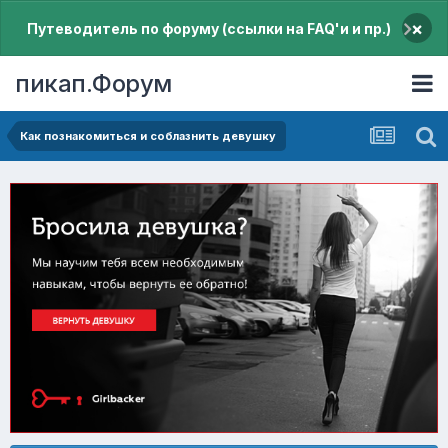
×
Путеводитель по форуму (ссылки на FAQ'и и пр.)
пикап.Форум
Как познакомиться и соблазнить девушку