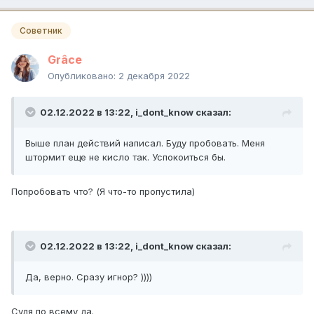
Советник
Grâce
Опубликовано:
2 декабря 2022
02.12.2022 в 13:22,
i_dont_know
сказал:
Выше план действий написал. Буду пробовать. Меня
штормит еще не кисло так. Успокоиться бы.
Попробовать что? (Я что-то пропустила)
02.12.2022 в 13:22,
i_dont_know
сказал:
Да, верно. Сразу игнор? ))))
Судя по всему да.