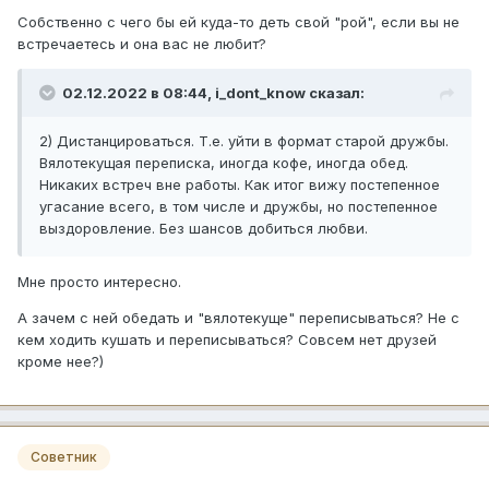
Собственно с чего бы ей куда-то деть свой "рой", если вы не
встречаетесь и она вас не любит?
02.12.2022 в 08:44,
i_dont_know
сказал:
2) Дистанцироваться. Т.е. уйти в формат старой дружбы.
Вялотекущая переписка, иногда кофе, иногда обед.
Никаких встреч вне работы. Как итог вижу постепенное
угасание всего, в том числе и дружбы, но постепенное
выздоровление. Без шансов добиться любви.
Мне просто интересно.
А зачем с ней обедать и "вялотекуще" переписываться? Не с
кем ходить кушать и переписываться? Совсем нет друзей
кроме нее?)
Советник