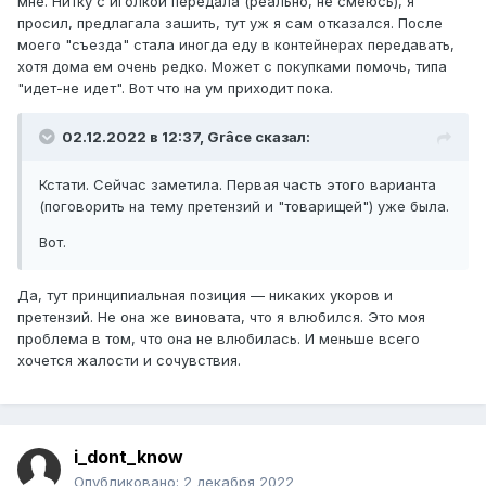
мне. Нитку с иголкой передала (реально, не смеюсь), я
просил, предлагала зашить, тут уж я сам отказался. После
моего "съезда" стала иногда еду в контейнерах передавать,
хотя дома ем очень редко. Может с покупками помочь, типа
"идет-не идет". Вот что на ум приходит пока.
02.12.2022 в 12:37,
Grâce
сказал:
Кстати. Сейчас заметила. Первая часть этого варианта
(поговорить на тему претензий и "товарищей") уже была.
Вот.
Да, тут принципиальная позиция — никаких укоров и
претензий. Не она же виновата, что я влюбился. Это моя
проблема в том, что она не влюбилась. И меньше всего
хочется жалости и сочувствия.
i_dont_know
Опубликовано:
2 декабря 2022