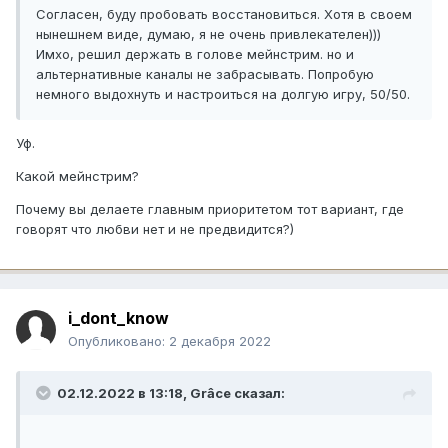
Согласен, буду пробовать восстановиться. Хотя в своем
нынешнем виде, думаю, я не очень привлекателен)))
Имхо, решил держать в голове мейнстрим. но и
альтернативные каналы не забрасывать. Попробую
немного выдохнуть и настроиться на долгую игру, 50/50.
Уф.
Какой мейнстрим?
Почему вы делаете главным приоритетом тот вариант, где
говорят что любви нет и не предвидится?)
i_dont_know
Опубликовано:
2 декабря 2022
02.12.2022 в 13:18,
Grâce
сказал: