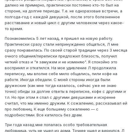
далеко не примерно, практически постоянно кто-то был на
стороне, на долгие периоды. Т.е. не одноразовые встречи, а
полгода-год с каждой девушкой, после этого болезненное
расставание и новый цикл с другим человеком через какое-
то время.
Познакомились 5 лет назад, я пришел на новую работу.
Практически сразу стали непринужденно общаться, Л мне
сразу понравилась. По своей старой традиции через 3 месяца
очного общения/переписки предложил близость, получил
четкий отказ и "я замужем и не изменяю". Я спокойно это
воспринял и откатился. На мое удивление Л продолжила
переписку, мы вполне себе мило общались, пили кофе на
работе. Иногда обедали. С моей стороны иногда были
дружеские (как мне тогда казалось, сейчас уже не знаю
точно) обиды за долгие ответы в переписке, кофе с другими и
т.п. Но при этом я спал с другими девушками и искренне
считал, что мы именно дружим. К сожалению, рассказывал ей
про любовниц. К еще большему сожалению — с
подробностями. Все катилось без драм.
Три года назад мне попалась особо требовательная
любовница, чуть не ушел из дома. Точнее ушел и вернулся. Л