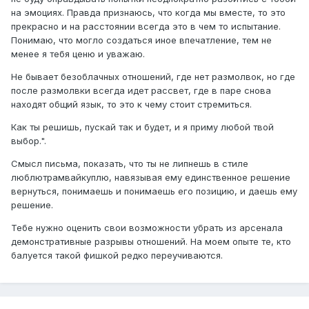
поздравлял? Только надежду дает... Подскажите
на эмоциях. Правда признаюсь, что когда мы вместе, то это
пожалуйста, может я как то могу спровоцировать? Или
прекрасно и на расстоянии всегда это в чем то испытание.
мне только и остается что сидеть и ждать, если не
Понимаю, что могло создаться иное впечатление, тем не
напишет то все? Потерять его очень не хочу, вариант
менее я тебя ценю и уважаю.
забыть и пойти дальше-не рассматриваю.
Не бывает безоблачных отношений, где нет размолвок, но где
Сильная аддикция прошла, тяжело было первую неделю.
после размолвки всегда идет рассвет, где в паре снова
Сейчас спокойно занимаюсь своими делами, но иногда
находят общий язык, то это к чему стоит стремиться.
ловлю откаты сильные и во время одного из них я и
Как ты решишь, пускай так и будет, и я приму любой твой
решила написать сюда. Возможно тут мне смогут
выбор.".
помочь. На все вопросы отвечу. Тапками только сильно
не кидайтесь, я и сама знаю что вела себя не адекватно.
Смысл письма, показать, что ты не липнешь в стиле
А манипуляции расставанием это вообще треш.
люблютрамвайкуплю, навязывая ему единственное решение
вернуться, понимаешь и понимаешь его позицию, и даешь ему
решение.
Тебе нужно оценить свои возможности убрать из арсенала
демонстративные разрывы отношений. На моем опыте те, кто
балуется такой фишкой редко переучиваются.