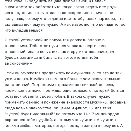
Уже хочешь задушить пацана любой ценой))) Баланс
значимости так работает что когда готов отдать все ради
чего-то, то все то ты отдашь, но скорее всего ничего не
получишь, потому что отдавая все ты обучаешь партнера, что
вкладываться ему не нужно. А как известно, что ценишь то, во
что вкладываешься.
С такой установкой не получится держать баланс в
отношениях. Тебе стоит учиться черпать энергию вне
отношений, иначе не в этих, так в других отношениях, ты
будешь заваливать баланс на того, кто для тебя
высокозначим.
Если он откажется продолжать коммуникацию, то это не так
уже и плохо. Камбеков намного больше чем окончательных
расставаний. Под твоими страхами нет никакой основы,
кроме как заглюченное мышление ведомого, который боится
остаться объекта своей любви. В таком случае, нужно
применить санчас и понижение значимости мужчины, добавив
сюда новые знакомства, общение и флирт. Он для тебя
"пускай будет идеальный" не потому что 1 из 7 миллиардов
определен тебе судьбой, а потому что чувства. А чувства
весьма зыбкая материя, сегодня есть, а завтра к нему нет. А