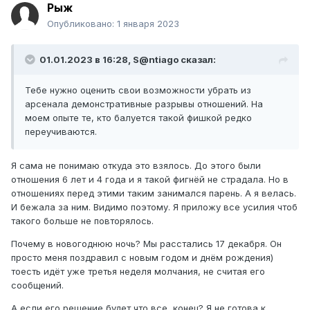
Рыж
Опубликовано:
1 января 2023
01.01.2023 в 16:28,
S@ntiago
сказал:
Тебе нужно оценить свои возможности убрать из
арсенала демонстративные разрывы отношений. На
моем опыте те, кто балуется такой фишкой редко
переучиваются.
Я сама не понимаю откуда это взялось. До этого были
отношения 6 лет и 4 года и я такой фигнёй не страдала. Но в
отношениях перед этими таким занимался парень. А я велась.
И бежала за ним. Видимо поэтому. Я приложу все усилия чтоб
такого больше не повторялось.
Почему в новогоднюю ночь? Мы расстались 17 декабря. Он
просто меня поздравил с новым годом и днём рождения)
тоесть идёт уже третья неделя молчания, не считая его
сообщений.
А если его решение будет что все, конец? Я не готова к