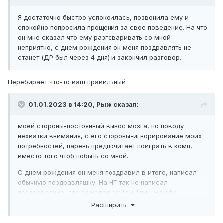
Я достаточно быстро успокоилась, позвонила ему и
спокойно попросила прощения за свое поведение. На что
он мне сказал что ему разговаривать со мной
неприятно, с днем рождения он меня поздравлять не
станет (ДР был через 4 дня) и закончил разговор.
Перебирает что-то ваш правильный
01.01.2023 в 14:20,
Рыж
сказал:
моей стороны-постоянный вынос мозга, по поводу
нехватки внимания, с его стороны-игнорирование моих
потребностей, парень предпочитает поиграть в комп,
вместо того чтоб побыть со мной.
С днем рождения он меня поздравил в итоге, написал
обычную поздравляшку. На НГ так не написал
поздравление, где пожелал любви блин. На оба
сообщения я ответила спокойно. Помимо этих двух
Расширить
сообщений мы не общались вообще, молчание уже
третью неделю.