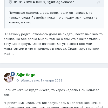
третью неделю.
01.01.2023 в 15:30,
S@ntiago
сказал:
Парадокс страсти прочитан, после ссоры сразу же
Поменьше светись в соц. сетях, если он напишет, то
посетила психолога, где так же проработали проблемы
напиши сюда. Развейся пока что с подругами, сходи на
и прояснили ситуцацию, эволюцию читала.
коньки, в кино.
На форум я пришла за помощью. Ребят, я знаю что
накосячила, свою вину полностью признаю, себя не
ВК захожу редко, стараюсь дома не сидеть, постоянно чем то
оправдываю, вела себя как мозгоклюйка (выносила
занята. Но все равно мысли только о том что я накосячила и
мозг спокойно и без истерик). Склонна к поступкам на
хочу все вернуть. Он не напишет. Он уже знает все мои
эмоциях, потом успокаиваюсь и е-мое, что же я
манипуляции и что я приползу в слезах. Сидит, жуёт попкорн,
натворила. Я готова менять себя в отношениях,
ждёт...
прочитано море литератцры про ближе дальше,
липучесть,
БЗ
, выносы мозга и прочее... Раньше бы мне
это все почитать.
Я понимаю что сейчас бежать и снова падать в его ноги
S@ntiago
с мольбами все вернуть-я так еще больше потеряю
Опубликовано:
1 января 2023
себя. Если и писать, то что? Игнор тоже не подходит-мой
косяк. Спокойно поговорить я попробовала, извинилась,
Если от него не будет ничего, то через неделю я бы написал
получила в ответ что общение ему неприятно. Я не знаю
так.
что еще я могу сделать. Не трогаю его 2 недели, кроме
2х сообщений на праздники-тишина, страницу мониторит
"Привет, имя. Жаль что так получилось в новогоднюю ночь. Я
каждый день. Если он решил все закончить, зачем
не буду оправдывать попытки неоднократно разойтись с тобой