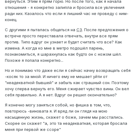
вернуться. Этим я прям горю. Но после того, как я начала
отношения - я конкретно залипла и бросила все увлечения
ради них. Казалось что если я лишний час не проведу с ним-
конец.
С другими я пыталась общаться на
СЗ
. После предложения о
встрече просто переставала отвечать, внутри все прям
против. Типо вдруг он узнает и будет считать что все? Как
измена. А когда ко мне в метро подошёл парень,
познакомиться, я шарахнулась как будто он с ножом шёл.
Похоже я попала конкретно...
Но и понимаю что даже если я сейчас начну возвращать себя
-косяк то за мной. И ничего ему не мешает уйти от
"неадекватной бывшей" и забыть как страшный сон. Поэтому
хочу сперва вернуть его. Меня сжирает чувство вины. Он вел
себя правильно. А я нет. Вдруг он решил окончательно?
Я конечно могу заняться собой, но фишка в том, что,
повторюсь -виновата я. И вряд ли он глядя на мою
насыщенную жизнь, скажет о боже, зачем мы расстались.
Скорее он скажет "а, это та неадекватная, которая бросала
меня при первой же ссоре"