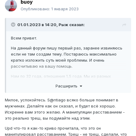
buoy
Опубликовано:
1 января 2023
01.01.2023 в 14:20,
Рыж
сказал:
Всем привет.
На данный форум пишу первый раз, заранее извиняюсь
если не там создам тему. Постараюсь максимально
кратко изложить суть моей проблемы. И очень
рассчитываю на вашу помощь.
Нам по 32 года, отношения 1,5 года. Мы из разных
городов, переодически ездили друг к другу, раз в два
Расширить
месяца, на неделю, то я к нему, то он. Собирались
съезжаться. Отношения начали портиться из за меня-
Милое, успокойтесь. S@ntiago всяко больше понимает в
начались придирки что уделяет мало времени,
мужчинах. Делайте как он сказал, и будет всё хорошо.
постоянные ссоры, где инициатор я, манипуляции
Искренне вам этого желаю. А манипуляции расставанием -
расставанием, опять же с моей стороны. Сама кричала
это реально треш, вы подумайте над этим.
что все кончено, сама же через время прибегала
мириться. Чем полностью убила свою значимость в этих
Upd что-то я как-то криво прочитала, что это он
отношениях. Последняя ссора произошла тоже с моей
манипулировал расставанием. Треш - не треш, сделали, что