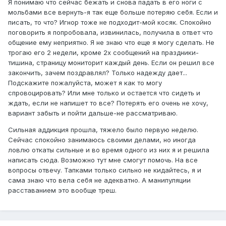
Я понимаю что сейчас бежать и снова падать в его ноги с
мольбами все вернуть-я так еще больше потеряю себя. Если и
писать, то что? Игнор тоже не подходит-мой косяк. Спокойно
поговорить я попробовала, извинилась, получила в ответ что
общение ему неприятно. Я не знаю что еще я могу сделать. Не
трогаю его 2 недели, кроме 2х сообщений на праздники-
тишина, страницу мониторит каждый день. Если он решил все
закончить, зачем поздравлял? Только надежду дает...
Подскажите пожалуйста, может я как то могу
спровоцировать? Или мне только и остается что сидеть и
ждать, если не напишет то все? Потерять его очень не хочу,
вариант забыть и пойти дальше-не рассматриваю.
Сильная аддикция прошла, тяжело было первую неделю.
Сейчас спокойно занимаюсь своими делами, но иногда
ловлю откаты сильные и во время одного из них я и решила
написать сюда. Возможно тут мне смогут помочь. На все
вопросы отвечу. Тапками только сильно не кидайтесь, я и
сама знаю что вела себя не адекватно. А манипуляции
расставанием это вообще треш.