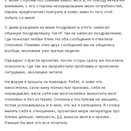
С моей стороны-постоянный вынос мозга, по поводу нехватки
внимания, с его стороны-игнорирование моих потребностей,
парень предпочитает поиграть в комп, вместо того чтоб
побыть со мной.
С днем рождения он меня поздравил в итоге, написал
обычную поздравляшку. На НГ так не написал поздравление,
где пожелал любви блин. На оба сообщения я ответила
спокойно. Помимо этих двух сообщений мы не общались
вообще, молчание уже третью неделю.
Парадокс страсти прочитан, после ссоры сразу же посетила
психолога, где так же проработали проблемы и прояснили
ситуцацию, эволюцию читала.
На форум я пришла за помощью. Ребят, я знаю что
накосячила, свою вину полностью признаю, себя не
оправдываю, вела себя как мозгоклюйка (выносила мозг
спокойно и без истерик). Склонна к поступкам на эмоциях,
потом успокаиваюсь и е-мое, что же я натворила. Я готова
менять себя в отношениях, прочитано море литератцры про
ближе дальше, липучесть,
БЗ
, выносы мозга и прочее...
Раньше бы мне это все почитать.