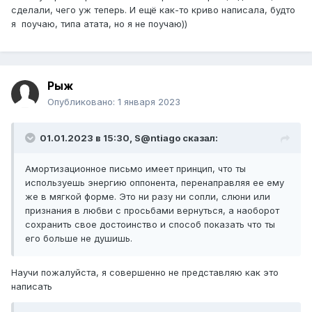
подачи, причина-ерунда. И снова все долшло до
сделали, чего уж теперь. И ещё как-то криво написала, будто
расставания, правда он просто спросил может лучше
я поучаю, типа атата, но я не поучаю))
нам остаться друзьями? Я на эмоциях сказала тогда все,
расстаемся, накатала сопливое сообщение с фразами
"все кончено, спасибо за все, не пиши не звони". Он и не
стал писать и звонить. Я достаточно быстро
Рыж
успокоилась, позвонила ему и спокойно попросила
прощения за свое поведение. На что он мне сказал что
Опубликовано:
1 января 2023
ему разговаривать со мной неприятно, с днем рождения
он меня поздравлять не станет (ДР был через 4 дня) и
01.01.2023 в 15:30,
S@ntiago
сказал:
закончил разговор. Парень очень уверенный в себе,
спокойный, ведет себя правильно.
Амортизационное письмо имеет принцип, что ты
С моей стороны-постоянный вынос мозга, по поводу
используешь энергию оппонента, перенаправляя ее ему
нехватки внимания, с его стороны-игнорирование моих
же в мягкой форме. Это ни разу ни сопли, слюни или
потребностей, парень предпочитает поиграть в комп,
признания в любви с просьбами вернуться, а наоборот
вместо того чтоб побыть со мной.
сохранить свое достоинство и способ показать что ты
его больше не душишь.
С днем рождения он меня поздравил в итоге, написал
обычную поздравляшку. На НГ так не написал
поздравление, где пожелал любви блин. На оба
Научи пожалуйста, я совершенно не представляю как это
сообщения я ответила спокойно. Помимо этих двух
написать
сообщений мы не общались вообще, молчание уже