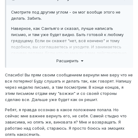
Смотрите под другим углом - он мог вообще этого не
делать. Забить.
Наверное, как Сантьяго и сказал, лучше написать
письмо, и там уже будет видно. Быть готовой к любому
грядущему. Если он скажет "нет, всё кончено" и тому
подобное, вы соглашаетесь и уходите. И занимаетесь
своими делами. Если что-то между вами действительно
было, то отношения возобновятся, с его подачи или
Расширить
вашей. Но
позднее
.
Спасибо! Вы прям своим сообщением вернули мне веру что не
все потеряно! Буду слушать и делать так, как говорят. Напишу
через неделю письмо, а там посмотрим. В конце концов, я
этим письмом отдам ему "вожжи" и со своей стороны
сделаю все. Дальше уже будет как он решит.
Ребят, я правда осознаю в какое положение попала. Но
сейчас мне важнее вернуть его, не себя. Самой стыдно что
зависима, но опять же, виновата я? Мне и возвращать. Я
работаю над собой, стараюсь. Я просто боюсь на эмоциях
опять накосячить.