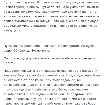
Тут кто как отдыхает. Кто за компом, кто музыку слушает, кто
на что горазд, в общем. Тут опять же надо учитывать, были ли
разговоры об этом, сколько и кому надо времени на что-то,
если вы там как-то время провели, никто ничем не занят и он
пошёл рубиться во что-нибудь - это одно, а если он в любую
свободную минуту садится играть, наплевав на ваши нужды,
это другое.
Ну вы как бы разошлись, логично, что поздравление будет
суше. Обидно, да. Но логично.
Смотрите под другим углом - он мог вообще этого не делать.
Забить.
Наверное, как Сантьяго и сказал, лучше написать письмо, и
там уже будет видно. Быть готовой к любому грядущему. Если
он скажет "нет, всё кончено" и тому подобное, вы
соглашаетесь и уходите. И занимаетесь своими делами. Если
что-то между вами действительно было, то отношения
возобновятся, с его подачи или вашей. Но
позднее
. Есть
шанс, во всяком случае. Так же есть шанс, что вы скажете
через месяц-другой - да на кой хрен он мне нужен, геймер