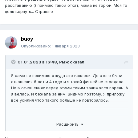
расставанию (( поймаю такой откат, мама не горюй. Моя то
цель вернуть... Страшно
buoy
Опубликовано:
1 января 2023
01.01.2023 в 16:48,
Рыж
сказал:
Я сама не понимаю откуда это взялось. До этого были
отношения 6 лет и 4 года и я такой фигнёй не страдала.
Но в отношениях перед этими таким занимался парень. А
я велась. И бежала за ним. Видимо поэтому. Я приложу
все усилия чтоб такого больше не повторялось.
А если его решение будет что все, конец? Я не готова к
Расширить
расставанию (( поймаю такой откат, мама не горюй. Моя
то цель вернуть... Страшно