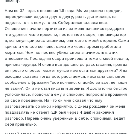
помощь.
Нам по 32 года, отношения 1,5 года. Мы из разных городов,
переодически ездили друг к другу, раз в два месяца, на
неделю, то я к нему, то он. Собирались съезжаться.
Отношения начали портиться из за меня-начались придирки
что уделяет мало времени, постоянные ссоры, где инициатор
я, манипуляции расставанием, опять же с моей стороны. Сама
кричала что все кончено, сама же через время прибегала
мириться. Чем полностью убила свою значимость в этих
отношениях. Последняя ссора произошла тоже с моей подачи,
причина-ерунда. И снова все долшло до расставания, правда
он просто спросил может лучше нам остаться друзьями? Я на
эмоциях сказала тогда все, расстаемся, накатала сопливое
сообщение с фразами "все кончено, спасибо за все, не пиши
не звони". Он и не стал писать и звонить. Я достаточно быстро
успокоилась, позвонила ему и спокойно попросила прощения
за свое поведение. На что он мне сказал что ему
разговаривать со мной неприятно, с днем рождения он меня
поздравлять не станет (ДР был через 4 дня) и закончил
разговор. Парень очень уверенный в себе, спокойный, ведет
себя правильно.