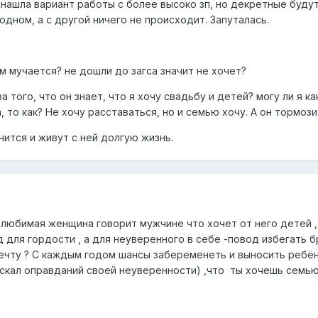
 нашла вариант работы с более высоко зп, но декретные будут
дном, а с другой ничего не происходит. Запуталась.
ем мучается? не дошли до загса значит не хочет?
а того, что он знает, что я хочу свадьбу и детей? могу ли я к
, то как? Не хочу расставаться, но и семью хочу. А он тормози
ечится и живут с ней долгую жизнь.
а любимая женщина говорит мужчине что хочет от него детей 
для гордости , а для неуверенного в себе -повод избегать бра
чту ? С каждым годом шансы забеременеть и выносить ребёнк
е искал оправданий своей неуверенности) ,что ты хочешь семь