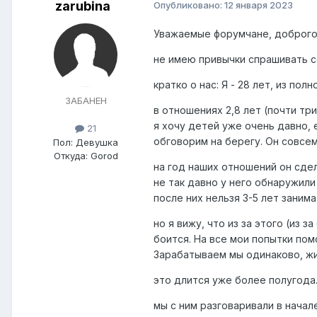
zarubina
Опубликовано:
12 января 2023
Уважаемые форумчане, доброго
не имею привычки спрашивать с
кратко о нас: Я - 28 лет, из полн
ЗАБАНЕН
в отношениях 2,8 лет (почти тр
я хочу детей уже очень давно, 
21
обговорим на берегу. Он совсем
Пол:
Девушка
Откуда:
Gorod
на год наших отношений он сдел
не так давно у него обнаружили
после них нельзя 3-5 лет занима
но я вижу, что из за этого (из 
боится. На все мои попытки помо
Зарабатываем мы одинаково, жи
это длится уже более полугода.
мы с ним разговаривали в начал