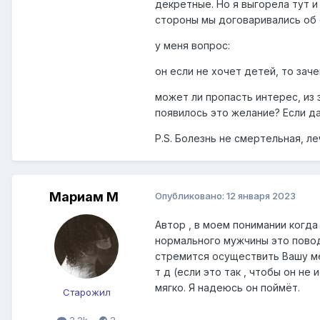
декретные. Но я выгорела тут и
стороны мы договаривались об о
у меня вопрос:
он если не хочет детей, то зач
может ли пропасть интерес, из з
появилось это желание? Если да
P.S. Болезнь не смертельная, л
Мариам М
Опубликовано:
12 января 2023
Автор , в моем понимании когд
нормального мужчины это повод 
стремится осуществить Вашу ме
т д (если это так , чтобы он н
мягко. Я надеюсь он поймёт.
Старожил