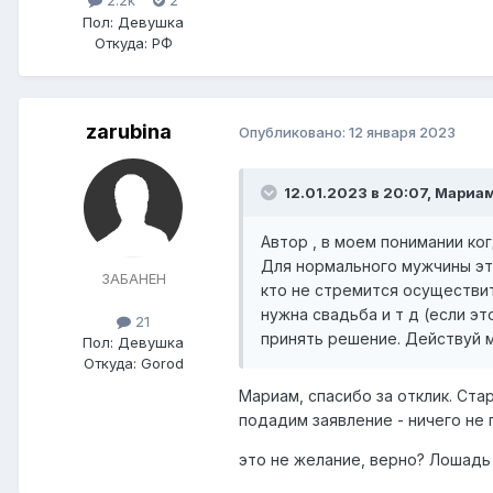
2.2k
2
Пол:
Девушка
Откуда:
РФ
zarubina
Опубликовано:
12 января 2023
12.01.2023 в 20:07,
Мариа
Автор , в моем понимании ко
Для нормального мужчины это
ЗАБАНЕН
кто не стремится осуществит
нужна свадьба и т д (если э
21
принять решение. Действуй м
Пол:
Девушка
Откуда:
Gorod
Мариам, спасибо за отклик. Ста
подадим заявление - ничего не 
это не желание, верно? Лошадь