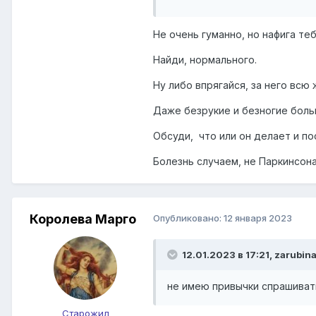
на год наших отношений он сд
не так давно у него обнаруж
Не очень гуманно, но нафига те
как после них нельзя 3-5 лет
Найди, нормального.
но я вижу, что из за этого (и
Ну либо впрягайся, за него всю
не боится. На все мои попытк
Зарабатываем мы одинаково, 
Даже безрукие и безногие бол
это длится уже более полуго
Обсуди, что или он делает и по
мы с ним разговаривали в нач
Болезнь случаем, не Паркинсон
хорошие декретные. Но я выг
поступить. С одной стороны 
у меня вопрос:
Королева Марго
Опубликовано:
12 января 2023
он если не хочет детей, то з
12.01.2023 в 17:21,
zarubin
может ли пропасть интерес, и
появилось это желание? Если 
не имею привычки спрашиват
P.S. Болезнь не смертельная,
Старожил