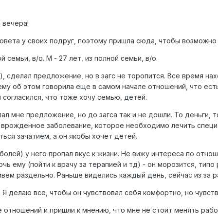
 вечера!
овета у своих подруг, поэтому пришла сюда, чтобы возможно
ой семьи, в/о. М - 27 лет, из полной семьи, в/о.
и), сделал предложение, но в загс не торопится. Все время н
ему об этом говорила еще в самом начале отношений, что есть 
 согласился, что тоже хочу семью, детей.
ал мне предложение, но до загса так и не дошли. То деньги, т
 врожденное заболевание, которое необходимо лечить специал
ться зачатием, а он якобы хочет детей.
за болей) у него пропал вкус к жизни. Не вижу интереса по отно
чь ему (пойти к врачу за терапией и тд) - он морозится, типо
вем раздельно. Раньше виделись каждый день, сейчас из за р
 Я делаю все, чтобы он чувствовал себя комфортно, но чувств
е отношений и пришли к мнению, что мне не стоит менять рабо