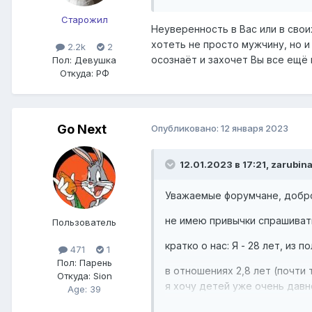
Старожил
Неуверенность в Вас или в свои
хотеть не просто мужчину, но и
2.2k
2
осознаёт и захочет Вы все ещё
Пол:
Девушка
Откуда:
РФ
Go Next
Опубликовано:
12 января 2023
12.01.2023 в 17:21,
zarubin
Уважаемые форумчане, добро
не имею привычки спрашиват
Пользователь
кратко о нас: Я - 28 лет, из п
471
1
Пол:
Парень
в отношениях 2,8 лет (почти
Откуда:
Sion
я хочу детей уже очень давно
Age: 39
давай обговорим на берегу. 