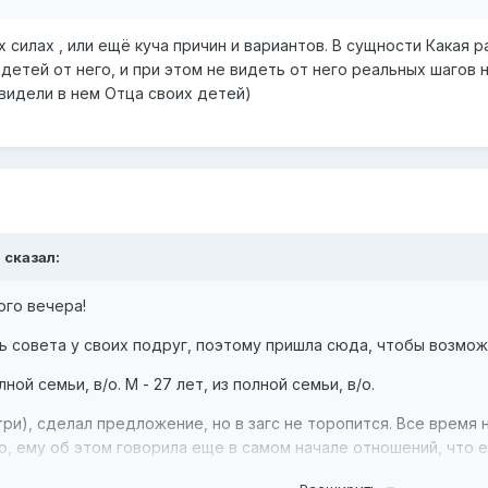
х силах , или ещё куча причин и вариантов. В сущности Какая 
 детей от него, и при этом не видеть от него реальных шагов 
 видели в нем Отца своих детей)
a
сказал:
го вечера!
ь совета у своих подруг, поэтому пришла сюда, чтобы возмож
олной семьи, в/о. М - 27 лет, из полной семьи, в/о.
 три), сделал предложение, но в загс не торопится. Все время
, ему об этом говорила еще в самом начале отношений, что ест
Он совсем согласился, что тоже хочу семью, детей.