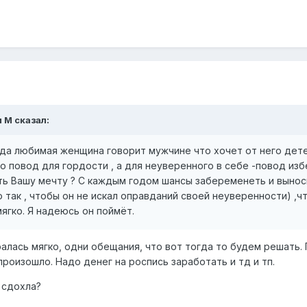
м М
сказал:
гда любимая женщина говорит мужчине что хочет от него дете
 повод для гордости , а для неуверенного в себе -повод избе
ь Вашу мечту ? С каждым годом шансы забеременеть и выноси
то так , чтобы он не искал оправданий своей неуверенности) ,
ягко. Я надеюсь он поймёт.
ралась мягко, одни обещания, что вот тогда то будем решать. 
произошло. Надо денег на роспись заработать и тд и тп.
 сдохла?