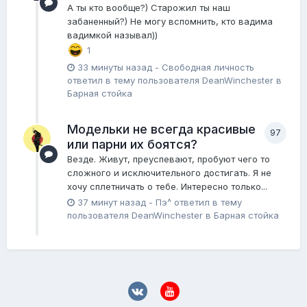
А ты кто вообще?) Старожил ты наш
забаненный?) Не могу вспомнить, кто вадима
вадимкой называл))
1
33 минуты назад
-
Свободная личность
ответил в тему пользователя
DeanWinchester
в
Барная стойка
Модельки не всегда красивые
97
или парни их боятся?
Везде. Живут, преуспевают, пробуют чего то
сложного и исключительного достигать. Я не
хочу сплетничать о тебе. Интересно только...
37 минут назад
-
Пэ^
ответил в тему
пользователя
DeanWinchester
в
Барная стойка