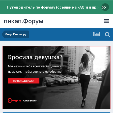
×
Путеводитель по форуму (ссылки на FAQ'и и пр.)
пикап.Форум
Лица Пикап.ру