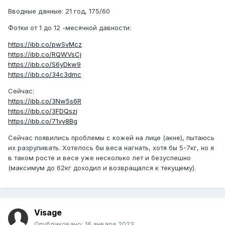
Вводные данные: 21 год, 175/60
Фотки от 1 до 12 -месячной давности:
https://ibb.co/pwSvMcz
https://ibb.co/RQWVsCj
https://ibb.co/S6yDkw9
https://ibb.co/34c3dmc
Сейчас:
https://ibb.co/3Nw5s6R
https://ibb.co/3FDQszj
https://ibb.co/71vy8Bg
Сейчас появились проблемы с кожей на лице (акне), пытаюсь
их разруливать. Хотелось бы веса нагнать, хотя бы 5-7кг, но я
в таком росте и весе уже несколько лет и безуспешно
(максимум до 62кг доходил и возвращался к текущему).
Visage
Опубликовано:
16 января 2023