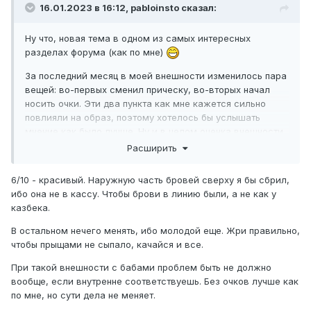
16.01.2023 в 16:12,
pabloinsto
сказал:
Ну что, новая тема в одном из самых интересных
разделах форума (как по мне)
За последний месяц в моей внешности изменилось пара
вещей: во-первых сменил прическу, во-вторых начал
носить очки. Эти два пункта как мне кажется сильно
повлияли на образ, поэтому хотелось бы услышать
мнение как было лучше. Ну и в целом оценка внешности
по десяти баллам мне будет интересна)
Расширить
Вводные данные: 21 год, 175/60
6/10 - красивый. Наружную часть бровей сверху я бы сбрил,
Фотки от 1 до 12 -месячной давности:
ибо она не в кассу. Чтобы брови в линию были, а не как у
казбека.
https://ibb.co/pwSvMcz
https://ibb.co/RQWVsCj
В остальном нечего менять, ибо молодой еще. Жри правильно,
https://ibb.co/S6yDkw9
чтобы прыщами не сыпало, качайся и все.
https://ibb.co/34c3dmc
При такой внешности с бабами проблем быть не должно
Сейчас:
вообще, если внутренне соответствуешь. Без очков лучше как
https://ibb.co/3Nw5s6R
по мне, но сути дела не меняет.
https://ibb.co/3FDQszj