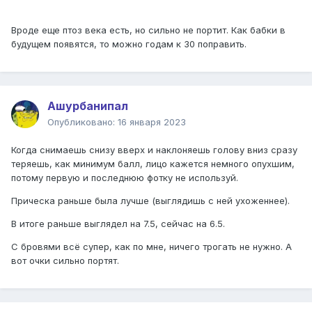
https://ibb.co/71vy8Bg
Вроде еще птоз века есть, но сильно не портит. Как бабки в
Сейчас появились проблемы с кожей на лице (акне),
будущем появятся, то можно годам к 30 поправить.
пытаюсь их разруливать. Хотелось бы веса нагнать, хотя
бы 5-7кг, но я в таком росте и весе уже несколько лет и
безуспешно (максимум до 62кг доходил и возвращался
к текущему).
Ашурбанипал
Опубликовано:
16 января 2023
Когда снимаешь снизу вверх и наклоняешь голову вниз сразу
теряешь, как минимум балл, лицо кажется немного опухшим,
потому первую и последнюю фотку не используй.
Прическа раньше была лучше (выглядишь с ней ухоженнее).
В итоге раньше выглядел на 7.5, сейчас на 6.5.
С бровями всё супер, как по мне, ничего трогать не нужно. А
вот очки сильно портят.