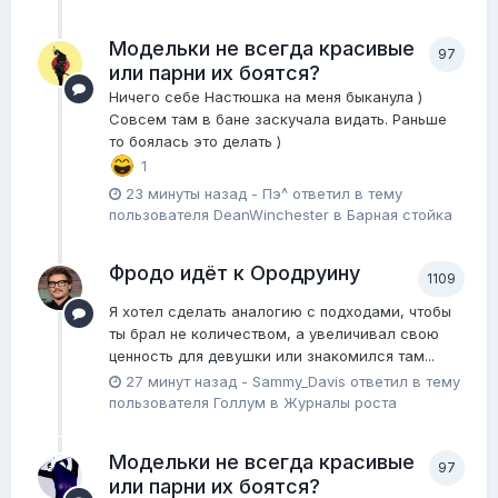
Модельки не всегда красивые
97
или парни их боятся?
Ничего себе Настюшка на меня быканула )
Совсем там в бане заскучала видать. Раньше
то боялась это делать )
1
23 минуты назад
-
Пэ^
ответил в тему
пользователя
DeanWinchester
в
Барная стойка
Фродо идёт к Ородруину
1109
Я хотел сделать аналогию с подходами, чтобы
ты брал не количеством, а увеличивал свою
ценность для девушки или знакомился там...
27 минут назад
-
Sammy_Davis
ответил в тему
пользователя
Голлум
в
Журналы роста
Модельки не всегда красивые
97
или парни их боятся?