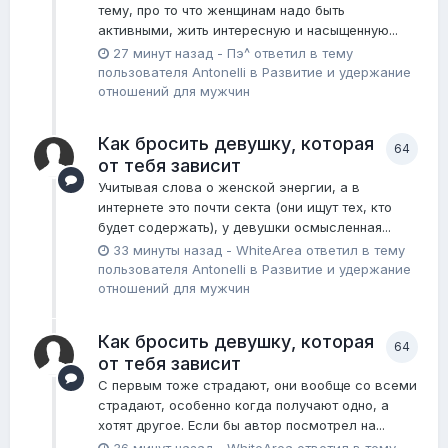
тему, про то что женщинам надо быть
активными, жить интересную и насыщенную...
27 минут назад
-
Пэ^
ответил в тему
пользователя
Antonelli
в
Pазвитие и удержание
отношений для мужчин
Как бросить девушку, которая
64
от тебя зависит
Учитывая слова о женской энергии, а в
интернете это почти секта (они ищут тех, кто
будет содержать), у девушки осмысленная...
33 минуты назад
-
WhiteArea
ответил в тему
пользователя
Antonelli
в
Pазвитие и удержание
отношений для мужчин
Как бросить девушку, которая
64
от тебя зависит
С первым тоже страдают, они вообще со всеми
страдают, особенно когда получают одно, а
хотят другое. Если бы автор посмотрел на...
36 минут назад
-
WhiteArea
ответил в тему