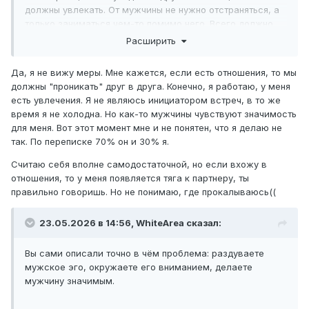
должны увлекать. От мужчины не нужно отстраняться, а
только заниматься чем-то помимо него. Всего должно
быть в меру, чтобы вас не было у него слишком много и
Расширить
у вас жизнь не кружилась вокруг мужчины.
Да, я не вижу меры. Мне кажется, если есть отношения, то мы
Ещё бы вам посмотреть почему именно у вас появляется
должны "проникать" друг в друга. Конечно, я работаю, у меня
сильная тяга чтобы он часто присутствовал, за этим
есть увлечения. Я не являюсь инициатором встреч, в то же
могут скрываться какие-то страхи, комплексы, может вы
время я не холодна. Но как-то мужчины чувствуют значимость
видите в нём опору, которую стоит найти в себе. (чтобы
для меня. Вот этот момент мне и не понятен, что я делаю не
не нуждаться)
так. По переписке 70% он и 30% я.
Считаю себя вполне самодостаточной, но если вхожу в
отношения, то у меня появляется тяга к партнеру, ты
правильно говоришь. Но не понимаю, где прокалываюсь((
23.05.2026 в 14:56,
WhiteArea
сказал:
Вы сами описали точно в чём проблема: раздуваете
мужское эго, окружаете его вниманием, делаете
мужчину значимым.