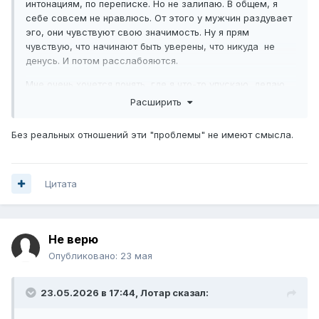
интонациям, по переписке. Но не залипаю. В общем, я
себе совсем не нравлюсь. От этого у мужчин раздувает
эго, они чувствуют свою значимость. Ну я прям
чувствую, что начинают быть уверены, что никуда не
денусь. И потом расслабояются.
Мне очень хочется понять, где я что-то упускаю, делаю
ошибку и возвожу мужчину на пьедестал.
Расширить
Без реальных отношений эти "проблемы" не имеют смысла.
Цитата
Не верю
Опубликовано:
23 мая
23.05.2026 в 17:44,
Лотар
сказал: