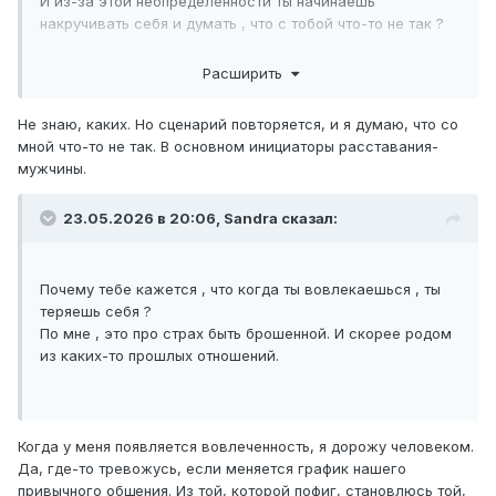
И из-за этой неопределенности ты начинаешь
накручивать себя и думать , что с тобой что-то не так ?
Расширить
Не знаю, каких. Но сценарий повторяется, и я думаю, что со
мной что-то не так. В основном инициаторы расставания-
мужчины.
23.05.2026 в 20:06,
Sandrа
сказал:
Почему тебе кажется , что когда ты вовлекаешься , ты
теряешь себя ?
По мне , это про страх быть брошенной. И скорее родом
из каких-то прошлых отношений.
Когда у меня появляется вовлеченность, я дорожу человеком.
Да, где-то тревожусь, если меняется график нашего
привычного общения. Из той, которой пофиг, становлюсь той,