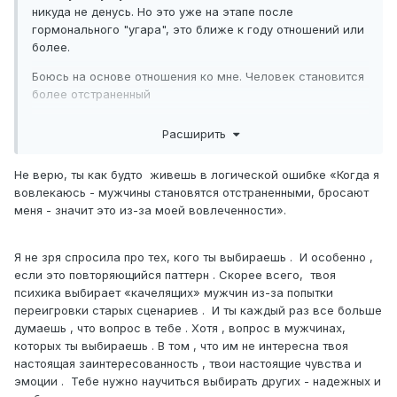
никуда не денусь. Но это уже на этапе после
гормонального "угара", это ближе к году отношений или
более.
Боюсь на основе отношения ко мне. Человек становится
более отстраненный
Не знаю, каких. Но сценарий повторяется, и я думаю, что
Расширить
со мной что-то не так. В основном инициаторы
расставания-мужчины.
Не верю, ты как будто живешь в логической ошибке «Когда я
Когда у меня появляется вовлеченность, я дорожу
вовлекаюсь - мужчины становятся отстраненными, бросают
человеком. Да, где-то тревожусь, если меняется график
меня - значит это из-за моей вовлеченности».
нашего привычного общения. Из той, которой пофиг,
становлюсь той, которая ждет. Когда мне что-то не
Я не зря спросила про тех, кого ты выбираешь . И особенно ,
нравится в поведении мужчины, когда я это
если это повторяющийся паттерн . Скорее всего, твоя
проговариваю ему, чувствую свою навязчивость. Но это
психика выбирает «качелящих» мужчин из-за попытки
не нудные беседы, это как факт. Не скрою, и
переигровки старых сценариев . И ты каждый раз все больше
присутствует страх быть брошенной. И я говорила уже,
думаешь , что вопрос в тебе . Хотя , вопрос в мужчинах,
как правило "бросают" меня. Я тоже была инициатором.
которых ты выбираешь . В том , что им не интересна твоя
Но это когда уже я долго терпела то, что мне не
настоящая заинтересованность , твои настоящие чувства и
нравилось, разговоры не помогали. Просто мне не
эмоции . Тебе нужно научиться выбирать других - надежных и
понятно, где я что-то упускаю, если до этого было