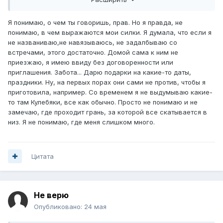
быть самостоятельным и свободным, он от тебя сбегает.
И поверь ты не одна такая, у меня есть как минимум
одна подруга, от которой вот точно так же мужики
Я понимаю, о чем ты говоришь, прав. Но я правда, не
сбегают, потому как она поймав их в силки, начинает
понимаю, в чем выражаются мои силки. Я думала, что если я
своими силками любви, заботы, обязанностями их
не названиваю,не навязываюсь, не задалбываю со
душить.
встречами, этого достаточно. Домой сама к ним не
приезжаю, я имею ввиду без договоренности или
приглашения. Забота... Дарю подарки на какие-то даты,
праздники. Ну, на первых порах они сами не против, чтобы я
приготовила, например. Со временем я не выдумываю какие-
то там Кулебяки, все как обычно. Просто не понимаю и не
замечаю, где проходит грань, за которой все скатывается в
низ. Я не понимаю, где меня слишком много.
Цитата
Не верю
Опубликовано:
24 мая