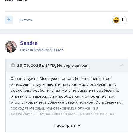
Цитата
1
Sandrа
Опубликовано:
23 мая
23.05.2026 в 14:17,
Не верю
сказал:
Здравствуйте. Мне нужен совет. Когда начинаются
отношения с мужчиной, и пока мы мало знакомы, я не
вовлечена особо, иногда могу не заметить сообщение,
ответить с задержкой и вообще как-то пофиг, но при
этом отношение и общение уважительное. Со временем,
проходят месяцы, мы становимся ближе, и я
вовлекаюсь. Нет, не навязываюсь, не написываю, не
зазываю, но хочется что-то приятное делать, чаще
Расширить
видеть. Думаю, это считывается интуитивно, по каким-то
интонациям, по переписке. Но не залипаю. В общем, я