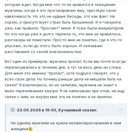
которая ждет. Когда мне что-то не нравится в поведении
мужчины, когда я это проговариваю ему, чувствую свою
навязчивость. Но это не нудные беседы, это как факт. Не
скрою, и присутствует страх быть брошенной. И я говорила
уже, как правило "бросают" меня. Я тоже была инициатором.
Но это когда уже я долго терпела то, что мне не нравилось,
разговоры не помогали. Просто мне не понятно, где я что-то
упускаю, если до этого было хорошо. И связываю
расставания со своей вовлеченностью.
Вот один из примеров: мужчина пропал. Если мы почти всегда
переписывались в течение дня, а тут за весь день ни слова .
Для меня это именно "пропал", хотя подруги говорят, что у
всех свои дела. Но почему раньше дела не мешали быть на
связи? Я вовлекаюсь, но не залипаю, мужчина не знает о
моих переживаниях внутри. Я не написываю при этом, не ищу
связи с ним, но внутри мне это не понятно и не приятно.
23.05.2026 в 19:30,
Kучepявый
сказал:
Ни одному мужчине не нужна незаинтересованная в нем
женщина
😉