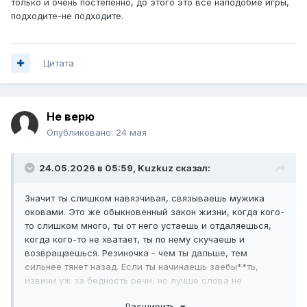
только и очень постепенно, до этого это всё наподобие игры,
подходите-не подходите.
Цитата
Не верю
Опубликовано:
24 мая
24.05.2026 в 05:59,
Kuzkuz
сказал:
Значит ты слишком навязчивая, связываешь мужика
оковами. Это же обыкновенный закон жизни, когда кого-
то слишком много, ты от него устаешь и отдаляешься,
когда кого-то не хватает, ты по нему скучаешь и
возвращаешься. Резиночка - чем ты дальше, тем
сильнее тянет назад. Если ты начинаешь заебы**ть,
извини уж за бедность речи, но лучше слова не
подобрать, человека, особенно такого, который привык
Расширить