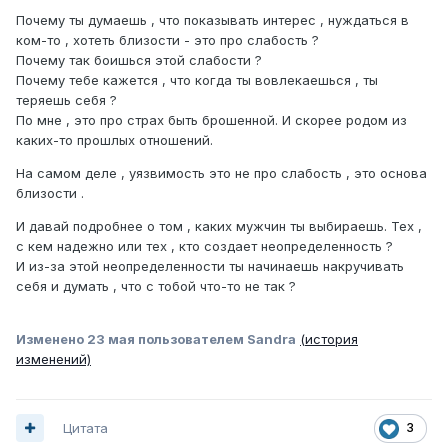
себе совсем не нравлюсь. От этого у мужчин раздувает
Почему ты думаешь , что показывать интерес , нуждаться в
эго, они чувствуют свою значимость. Ну я прям
ком-то , хотеть близости - это про слабость ?
чувствую, что начинают быть уверены, что никуда не
Почему так боишься этой слабости ?
денусь. И потом расслабояются.
Почему тебе кажется , что когда ты вовлекаешься , ты
теряешь себя ?
Мне очень хочется понять, где я что-то упускаю, делаю
По мне , это про страх быть брошенной. И скорее родом из
ошибку и возвожу мужчину на пьедестал.
каких-то прошлых отношений.
Помогите мне.
На самом деле , уязвимость это не про слабость , это основа
близости .
И давай подробнее о том , каких мужчин ты выбираешь. Тех ,
с кем надежно или тех , кто создает неопределенность ?
И из-за этой неопределенности ты начинаешь накручивать
себя и думать , что с тобой что-то не так ?
Изменено
23 мая
пользователем Sandrа
(история
изменений)
Цитата
3