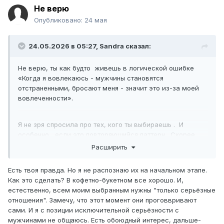
Не верю
Опубликовано:
24 мая
24.05.2026 в 05:27,
Sandrа
сказал:
Не верю, ты как будто живешь в логической ошибке
«Когда я вовлекаюсь - мужчины становятся
отстраненными, бросают меня - значит это из-за моей
вовлеченности».
Я не зря спросила про тех, кого ты выбираешь . И
особенно , если это повторяющийся паттерн . Скорее
всего, твоя психика выбирает «качелящих» мужчин из-
Расширить
за попытки переигровки старых сценариев . И ты
каждый раз все больше думаешь , что вопрос в тебе .
Есть твоя правда. Но я не распознаю их на начальном этапе.
Хотя , вопрос в мужчинах, которых ты выбираешь . В том
Как это сделать? В кофетно-букетном все хорошо. И,
, что им не интересна твоя настоящая
естественно, всем моим выбранным нужны "только серьёзные
заинтересованность , твои настоящие чувства и эмоции .
отношения". Замечу, что этот момент они проговвривают
Тебе нужно научиться выбирать других - надежных и
сами. И я с позиции исключительной серьёзности с
стабильных .
мужчинами не общаюсь. Есть обоюдный интерес, дальше-