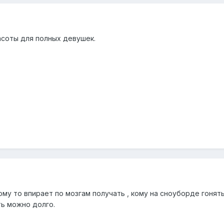
соты для полных девушек.
му то впирает по мозгам получать , кому на сноуборде гонять
ть можно долго.