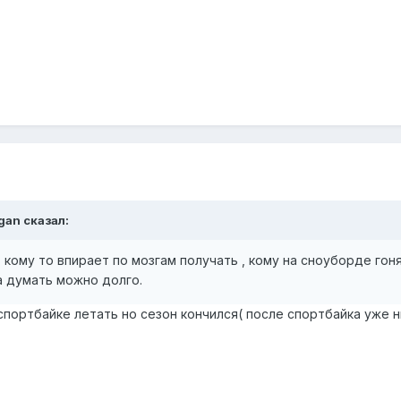
ligan сказал:
 кому то впирает по мозгам получать , кому на сноуборде гоня
 а думать можно долго.
 спортбайке летать но сезон кончился( после спортбайка уже 