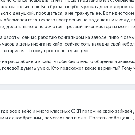
залкахи только сок. Без бухла в клубе музыка адское дерьмо 
ься с девушкой, пообщаться, а не трахнуть ее. Вот идиотские
к обломался изза тухлого настроения не подошел ни к кому, в
но, делать ничего не хочется, трезвый пикапмастер из меня то
а работы, сейчас работаю бригадиром на заводе, типо я самый
 часов в день нифига не кайф, сейчас хоть наладил свой небо
 затарился. Потому просто потерял цель.
 на расслабоне и в кайф, чтобы было много общения и знаком
 головой думать умею. Кто подскажет какие варианты? Тему ч
де все в кайф и много классных ОЖП потом на свою забивай , я
м и однообразным , помогает зал и ожп . Поставь себе цель , 