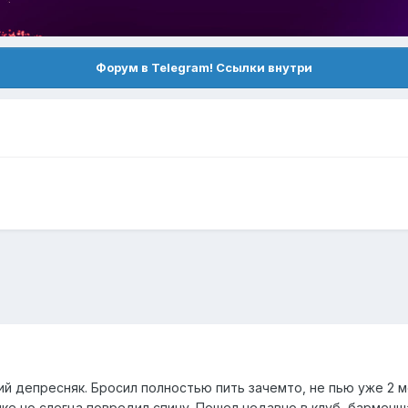
Форум в Telegram! Ссылки внутри
ий депресняк. Бросил полностью пить зачемто, не пью уже 2 м
лке но слегца повредил спину. Пошел недавно в клуб, барменш