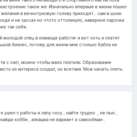
и настроение такое же. Изначально впервые в жизни пошел
 желания в вечнотрезвую голову приходят... сам в шоке.
роде и не зассал но чтото оттолкнуло, наверное парочка
же так себе.
 молодой спец в команде работяг и вот хоть и платят
льшой бизнес, потому для жизни мне столько бабла не
ств с ожп, можно чтобы мало платили. Образование
исто из интереса создал, но всетаки. Мож начать опять
 ушел с работы и лапу сосу , найти трудно , не пью ,
найди хобби , алкашка не вариант а самообман .