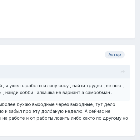
Автор
 я ушел с работы и лапу сосу , найти трудно , не пью ,
, найди хобби , алкашка не вариант а самообман .
 темболее бухаю выходные через выходные, тут дело
о и забыл про эту долбаную неделю. А сейчас не
ы на работе и от работы ловить либо както по другому но