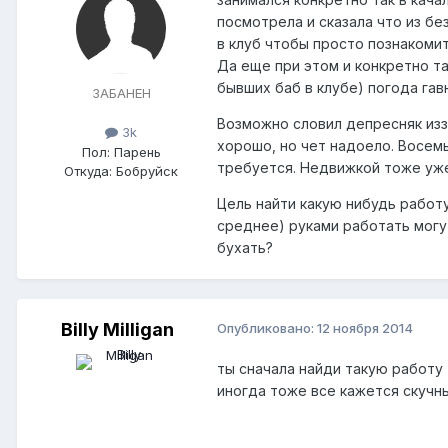
посмотрела и сказала что из бе
в клуб чтобы просто познакомит
Да еще при этом и конкретно та
бывших баб в клубе) погода гав
ЗАБАНЕН
Возможно словил депресняк изз
3k
хорошо, но чет надоело. Восемь
Пол:
Парень
требуется. Недвижкой тоже уже
Откуда:
Бобруйск
Цель найти какую нибудь работу
среднее) руками работать могу,
бухать?
Billy Milligan
Опубликовано:
12 ноября 2014
ты сначала найди такую работу г
иногда тоже все кажется скучны