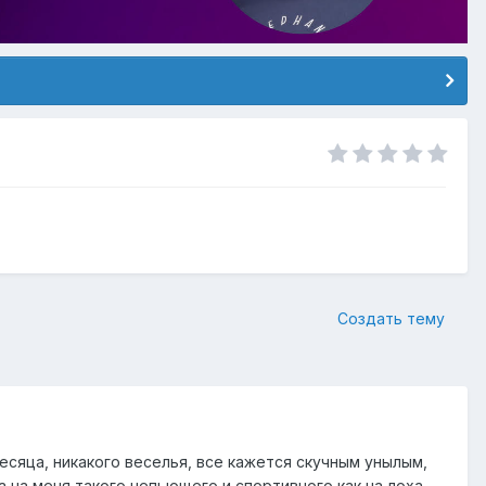
Создать тему
есяца, никакого веселья, все кажется скучным унылым,
а на меня такого непьющего и спортивного как на лоха