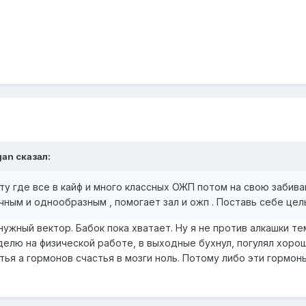
igan сказал:
у где все в кайф и много классных ОЖП потом на свою забивай ,
ным и однообразным , помогает зал и ожп . Поставь себе цель 
 нужный вектор. Бабок пока хватает. Ну я не против алкашки
делю на физической работе, в выходные бухнул, погулял хорош
етья а гормонов счастья в мозги ноль. Потому либо эти гормон