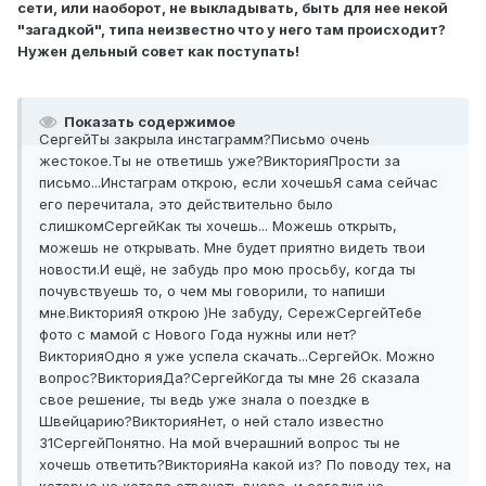
сети, или наоборот, не выкладывать, быть для нее некой
"загадкой", типа неизвестно что у него там происходит?
Нужен дельный совет как поступать!
Показать содержимое
Сергей
Ты закрыла инстаграмм?
Письмо очень
жестокое.
Ты не ответишь уже?
Виктория
Прости за
письмо...
Инстаграм открою, если хочешь
Я сама сейчас
его перечитала, это действительно было
слишком
Сергей
Как ты хочешь... Можешь открыть,
можешь не открывать. Мне будет приятно видеть твои
новости.
И ещё, не забудь про мою просьбу, когда ты
почувствуешь то, о чем мы говорили, то напиши
мне.
Виктория
Я открою )
Не забуду, Сереж
Сергей
Тебе
фото с мамой с Нового Года нужны или нет?
Виктория
Одно я уже успела скачать...
Сергей
Ок. Можно
вопрос?
Виктория
Да?
Сергей
Когда ты мне 26 сказала
свое решение, ты ведь уже знала о поездке в
Швейцарию?
Виктория
Нет, о ней стало известно
31
Сергей
Понятно. На мой вчерашний вопрос ты не
хочешь ответить?
Виктория
На какой из? По поводу тех, на