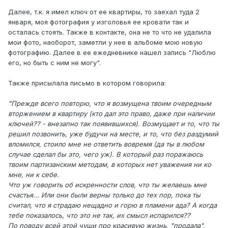
Далее, т.к. я имел ключ от ее квартиры, то заехал туда 2
января, моя фотография у изголовья ее кровати так и
осталась стоять. Также в контакте, она не то что не удалила
мои фото, наоборот, заметли у нее в альбоме мою новую
фотографию. Далее в ее ежедневнике нашел запись "Люблю
его, но быть с ним не могу".
Также присылала письмо в котором говорила:
"Прежде всего повторю, что я возмущена твоим очередным
вторжением в квартиру (кто дал это право, даже при наличии
ключей?? - внезапно так появившихся). Возмущает и то, что ты
решил позвонить, уже будучи на месте, и то, что без раздумий
вломился, стоило мне не ответить вовремя (да ты в любом
случае сделал бы это, чего уж). В который раз поражаюсь
твоим партизанским методам, в которых нет уважения ни ко
мне, ни к себе.
Что уж говорить об искренности слов, что ты желаешь мне
счастья... Или они были верны только до тех пор, пока ты
считал, что я страдаю нещадно и горю в пламени ада? А когда
тебе показалось, что это не так, их смысл испарился??
По поводу всей этой чуши про красивую жизнь, "продала",