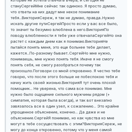
которые не хотела отвечать вчера, и сегодня не
стану
Сергей
Мне сейчас так одиноко. Я просто думаю,
что ответы на них дадут мне некое понимание
тебя...
Виктория
Сереж, я так не думаю, правда..
Нужно
искать другие пути
Сергей
Просто если у вас все было,
то значит ты безумно влюблена в него.
Виктория
По
поводу влюбленности я тебе уже отвечала
Сергей
Но она
растет с каждым днем как я понимаю.
Виктория
Не
пытайся понять меня, это еще больнее тебе делает,
кажется...
По-разному бывает..
Сергей
Но мне нужно,
понимаешь, мне нужно понять тебя. Иначе я не смогу
понять себя, не смогу разобраться почему так
произошло.
Поговори со мной откровенно. Я честно тебе
говорю, что после этого больше не побеспокою тебя и
начну жить своей жизнью.
Виктория
Я тут очень плохой
помощник... Не уверена, что сама все понимаю. Мне
нужно было ощущение сильного мужчины рядом (+
симпатия, которая была всегда), и так вот внезапно
завязалось все в один узел, к сожалению... Это крайне
упрощенное объяснение, конечно... Да даже и не
объяснение.
Сергей
Я понимаю, но как чувства ко мне
могут в тебе сосуществовать с этим?
Виктория
Сереж, не
могу до конца откровенно, потому что у меня самой