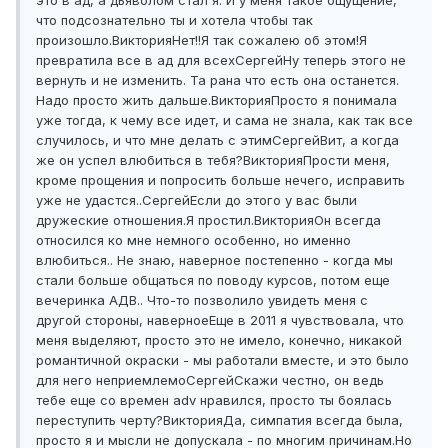
это в ад, а дьяволом стал я. И у меня такое ощущение,
что подсознательно ты и хотела чтобы так
произошло.
Виктория
Нет!!
Я так сожалею об этом!
Я
превратила все в ад для всех
Сергей
Ну теперь этого не
вернуть и не изменить. Та рана что есть она останется.
Надо просто жить дальше.
Виктория
Просто я понимала
уже тогда, к чему все идет, и сама не знала, как так все
случилось, и что мне делать с этим
Сергей
Вит, а когда
же он успел влюбиться в тебя?
Виктория
Прости меня,
кроме прощения и попросить больше нечего, исправить
уже не удастся..
Сергей
Если до этого у вас были
дружеские отношения.
Я простил.
Виктория
Он всегда
относился ко мне немного особенно, но именно
влюбиться.. Не знаю, наверное постепенно - когда мы
стали больше общаться по поводу курсов, потом еще
вечеринка АДВ.. Что-то позволило увидеть меня с
другой стороны, наверное
Еще в 2011 я чувствовала, что
меня выделяют, просто это не имело, конечно, никакой
романтичной окраски - мы работали вместе, и это было
для него неприемлемо
Сергей
Скажи честно, он ведь
тебе еще со времен adv нравился, просто ты боялась
переступить черту?
Виктория
Да, симпатия всегда была,
просто я и мысли не допускала - по многим причинам.
Но