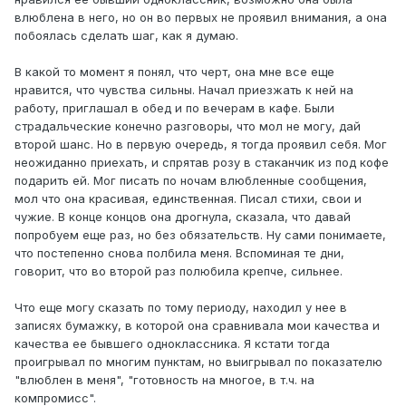
влюблена в него, но он во первых не проявил внимания, а она
побоялась сделать шаг, как я думаю.
В какой то момент я понял, что черт, она мне все еще
нравится, что чувства сильны. Начал приезжать к ней на
работу, приглашал в обед и по вечерам в кафе. Были
страдальческие конечно разговоры, что мол не могу, дай
второй шанс. Но в первую очередь, я тогда проявил себя. Мог
неожиданно приехать, и спрятав розу в стаканчик из под кофе
подарить ей. Мог писать по ночам влюбленные сообщения,
мол что она красивая, единственная. Писал стихи, свои и
чужие. В конце концов она дрогнула, сказала, что давай
попробуем еще раз, но без обязательств. Ну сами понимаете,
что постепенно снова полбила меня. Вспоминая те дни,
говорит, что во второй раз полюбила крепче, сильнее.
Что еще могу сказать по тому периоду, находил у нее в
записях бумажку, в которой она сравнивала мои качества и
качества ее бывшего одноклассника. Я кстати тогда
проигрывал по многим пунктам, но выигрывал по показателю
"влюблен в меня", "готовность на многое, в т.ч. на
компромисс".