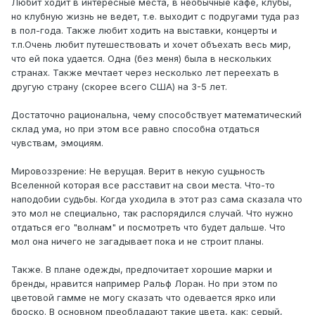
Любит ходит в интересные места, в необычные кафе, клубы,
но клубную жизнь не ведет, т.е. выходит с подругами туда раз
в пол-года. Также любит ходить на выставки, концерты и
т.п.Очень любит путешествовать и хочет объехать весь мир,
что ей пока удается. Одна (без меня) была в нескольких
странах. Также мечтает через несколько лет переехать в
другую страну (скорее всего США) на 3-5 лет.
Достаточно рациональна, чему способствует математический
склад ума, но при этом все равно способна отдаться
чувствам, эмоциям.
Мировоззрение: Не верущая. Верит в некую сущьность
Вселенной которая все расставит на свои места. Что-то
наподобии судьбы. Когда уходила в этот раз сама сказала что
это мол не специально, так распорядился случай. Что нужно
отдаться его "волнам" и посмотреть что будет дальше. Что
мол она ничего не загадывает пока и не строит планы.
Также. В плане одежды, предпочитает хорошие марки и
бренды, нравится например Ральф Лоран. Но при этом по
цветовой гамме не могу сказать что одевается ярко или
броско. В основном преобладают такие цвета, как: серый,