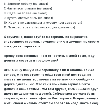
6. Завести собаку (не знает)
7. Научиться плавать (не знает)
8. Сдать на права (не знает)
9. Купить автомобиль (не знает)
10. Ходить по выставкам и музеям (догадывается)
11. Путешествовать (возможно догадывается)
Форумчане, посоветуйте материалы по выработке
внутреннего стержня, по укреплению и улучшению своего
поведения, характера.
Прошу всех с пониманием отнестись к моей теме, жду
дельных советов и предложений.
UPD. Скину нашу с ней переписку в ВК и Скайпе. Также
вопрос, мне советуют не общаться с ней пол-года, не
писать, не звонить, отвечать на ее звонки и сообщения
держа дистанцию. Это как я понимаю верно? Но что
делать с соц. сетями - мы там друзья, ПООБЕЩАЛИ друг
другу не удалятся из друзей. Сейчас мои фотоальбомы
закрыты, есть только фото в Инстаграме. Вопрос, начну я
жить своей жизнью, стоит ли все это выкладывать в соц.