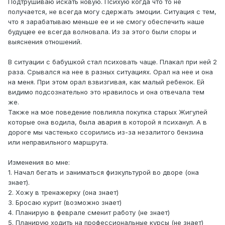
Подтрушиваю искать новую. Психую когда что то не
получается, не всегда могу сдержать эмоции. Ситуация с тем,
что я зарабатываю меньше ее и не смогу обеспечить наше
будущее ее всегда волновала. Из за этого были споры и
выяснения отношений.
В ситуации с бабушкой стал психовать чаще. Плакал при ней 2
раза. Срывался на нее в разных ситуациях. Орал на нее и она
на меня. При этом орал взвизгивая, как малый ребенок. Ей
видимо подсознательно это нравилось и она отвечала тем
же.
Также на мое поведение повлияла покупка старых Жигулей
которые она водила, была авария в которой я психанул. А в
дороге мы частенько ссорились из-за незалитого бензина
или неправильного маршрута.
Изменения во мне:
1. Начал бегать и заниматься физкультурой во дворе (она
знает).
2. Хожу в тренажерку (она знает)
3. Бросаю курит (возможно знает)
4. Планирую в феврале сменит работу (не знает)
5. Планирую ходить на профессиональные курсы (не знает)