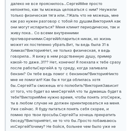
далеко не все прояснилось...
Сергей
Мне просто
непонятно, как ты можешь целоваться с ним? Неужели
только физическая тяга или...?
Жаль что не можешь, мне
как раз нужен разговор с тобой по душам.
Виктория
А как
они могут испариться? Меня клинит периодически, так и
живу пока... Со всеми внутренними
противоречиями.
Сергей
Испариться никак, но жизнь
может их постепенно убрать.
Вит, ты ведь была 31 в
Химках?
Виктория
Нет, не только физическая, я ведь
говорила... Я вижу в нем родственную душу, пример
какой-то даже..
31?? Нет, конечно! Я поехала к тебе сразу
после работы
Сергей
А в ту среду, когда заливала
бензин? Он тебе ведь помог с бензином?
Виктория
Никто
мне не помогал!! Как бы я тогда облилась хотя
бы..
Сергей
Ты сможешь его полюбить?
Виктория
Зависит
от того, что будет во мне
Сергей
А что ты думаешь будет в
тебе?
Виктория
Мне нужно время, чтобы понять это
Сереж,
ты в любом случае не должен ориентироваться на меня.
Уже сейчас. Я буду пытаться понять себя скорее, и
помню про твои просьбы.
Сергей
Ты хочешь прекратить
беседу?
Виктория
Нет, не то что бы..
Просто побаиваюсь
их
Сергей
Почему? Не бойся, больнее чем было уже не