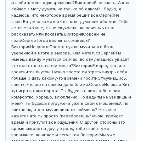
и любить меня одновременно?
Виктория
Я не знаю... А как
сейчас я могу думать не только об одном?.. Ладно, я
надеюсь, что некоторое время решит все.
Сергей
Не
знаю Вит, мне кажется что ты не думаешь обо мне. Тебя
не тянет ко мне, ты не скучаешь, не хочешь что то
рассказать или показать.
Виктория
Совсем не
прав
Сергей
Тогда как ты так живешь?
Виктория
Непросто
Просто лучше мучиться и быть
уверенной в итоге в выборе, чем метаться
Сергей
Ты
имеешь ввиду мучаться сейчас, но отмучившись увидет
что все стало на свои места?
Виктория
Я верю, что все
прояснится внутри. Нужно просто смотреть внутрь себя
почаще и дать какому-то времени пройти
Отмучившись,
понять, что же на самом деле ближе.
Сергей
Не знаю Вит,
тут игра в одни ворота. Ты будешь с ним, тебе с ним
комфортно, хорошо, влюбленно. Но ведь ты не увидишь и
меня? Ты будешь погружена уже в свои отношения.
А ты
считаешь, что отмучившись ты поймешь? Нет, мне
кажется что ты просто "переболеешь" мною, пройдет
время и притупит все ощущения. С другой стороны это
время сыграет и другую роль, тебе станет уже
привычнее, понятнее и легче там.
Виктория
Мы уже