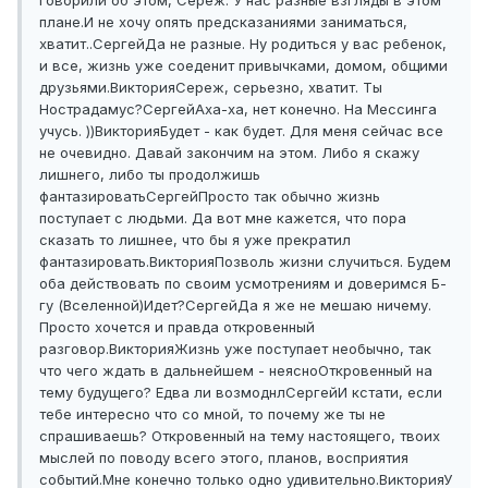
говорили об этом, Сереж. У нас разные взгляды в этом
плане.
И не хочу опять предсказаниями заниматься,
хватит..
Сергей
Да не разные. Ну родиться у вас ребенок,
и все, жизнь уже соеденит привычками, домом, общими
друзьями.
Виктория
Сереж, серьезно, хватит. Ты
Нострадамус?
Сергей
Аха-ха, нет конечно. На Мессинга
учусь. ))
Виктория
Будет - как будет. Для меня сейчас все
не очевидно. Давай закончим на этом. Либо я скажу
лишнего, либо ты продолжишь
фантазировать
Сергей
Просто так обычно жизнь
поступает с людьми. Да вот мне кажется, что пора
сказать то лишнее, что бы я уже прекратил
фантазировать.
Виктория
Позволь жизни случиться. Будем
оба действовать по своим усмотрениям и доверимся Б-
гу (Вселенной)
Идет?
Сергей
Да я же не мешаю ничему.
Просто хочется и правда откровенный
разговор.
Виктория
Жизнь уже поступает необычно, так
что чего ждать в дальнейшем - неясно
Откровенный на
тему будущего? Едва ли возмоднл
Сергей
И кстати, если
тебе интересно что со мной, то почему же ты не
спрашиваешь? Откровенный на тему настоящего, твоих
мыслей по поводу всего этого, планов, восприятия
событий.
Мне конечно только одно удивительно.
Виктория
У