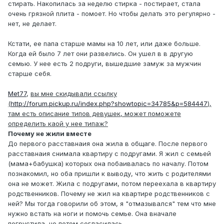
стирать. Накопилась за неделю стирка - постирает, стала
очень грязной плита - помоет. Но чтобы делать это регулярно -
нет, не делает.
Кстати, ее папа старше мамы на 10 лет, или даже больше.
Когда ей было 7 лет они развелись. Он ушел в в другую
семью. У нее есть 2 подруги, вышедшие замуж за мужчин
старше себя.
Met77
,
вы мне скидывали ссылку
(
http://forum.pickup.ru/index.php?showtopic=34785&p=584447
),
там есть описание типов девушек, может поможете
определить каой у нее типаж?
Почему не жили вместе
До первого расставнаия она жила в общаге. После первого
расставнаия снимала квартиру с подругами. Я жил с семьей
(мама+бабушка) которых она побаивалась по началу. Потом
познакомил, но оба пришли к выводу, что жить с родителями
она не может. Жила с подругами, потом переехала в квартиру
родственников. Почему не жил на квартире родственников с
ней? Мы тогда говорили об этом, я "отмазывался" тем что мне
нужно встать на ноги и помочь семье. Она вначале
погрустила, но потом согласилась.