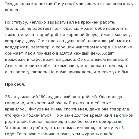
"выделял из коллектива" и у них были теплые отношения как у
коллег.
По статусу, неплохо зарабатывал на прежней работе.
Уволился, не работает пол-года, т.к. может себе позволить
(выплатили на старой работе хороший бонус). Имеет машину,
квартиру, дачу. С ее слов он душевный, понимающий, может
поддержать разговор, с хорошим чувством юмора. Ее мол не
обижает. Как я понимаю видятся каждый день. Ходят
возможно в кафе, возит ее домой. Об остальном не знаю. В
Альпы ее возил якобы за компанию, мол поехал с сыном, а
она присоеденилась. Но сама призналась, что секс уже был.
Про себя.
28 лет, высокий 180, худощавый но стройный. Она всегда
говорила, что красивый очень. В очках, что ей тоже
нравилось. Фигура не очень спортивная, даже она говорила
что нужно подкачаться. По жизни долгое время жил за спиной
родителей, боялся перемен, и сам боялся их совершать.
Устроился на работу, з.п. не самая высокая, но сижу тут 3
года. Типа лучше синица в руке, чем журавль в небе.