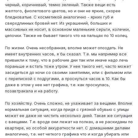
черный, коричневый, темно зеленый. Также вещи есть
желтого, фиолетового цветов, но и они не яркие, скорее
бледноватые. С косметикой аналогично - ярких губ и
сверхдлинных бровей нет. Из украшений, больших и
массивных не носит, в основном маленькие серьги, колечки,
цепочки. Также не бывает такого что на пальцах по 10 колец.
По жизни. Очень несобранная, вполне может опоздать. Не
имеет внутренних часов, я бы сказал. Т.е. мы например все
привыкли к тому, что в рабочие дни так или иначе надо лечь
пораньше и встать тоже утром. У нее такого нет, часто может
засидеться до ночи со своими занятиями, или с фильмом или
с перепиской с подругами, а проснуться часов в 10. Как бы
даже в этом у нее нет графика, т.е. как проснулась,
позавтракала и на работу.
По хозяйству. Очень сложно, не ухаживает за вещами. Вполне
нормальная ситуация, когда придя с грязной обувью с улицы
может ее даже не чистить несколько дней. Такая же ситуация
с ваещами. Т.е. вроде они лежат на полках, а не раскиданы по
квартире, но особой аккуратности нет. С домашними делами
аналогично, т.е. нет четкого графика что и когда убирать или