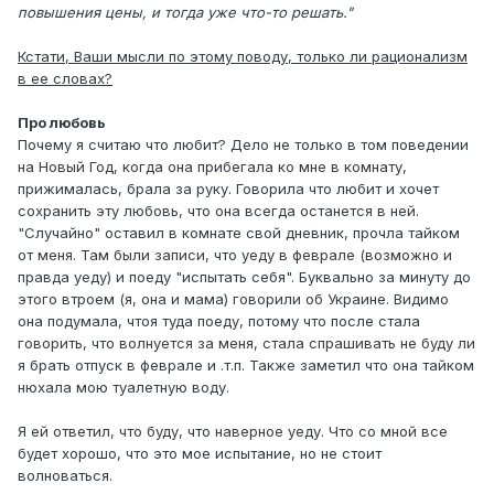
повышения цены, и тогда уже что-то решать."
Кстати, Ваши мысли по этому поводу, только ли рационализм
в ее словах?
Про любовь
Почему я считаю что любит? Дело не только в том поведении
на Новый Год, когда она прибегала ко мне в комнату,
прижималась, брала за руку. Говорила что любит и хочет
сохранить эту любовь, что она всегда останется в ней.
"Случайно" оставил в комнате свой дневник, прочла тайком
от меня. Там были записи, что уеду в феврале (возможно и
правда уеду) и поеду "испытать себя". Буквально за минуту до
этого втроем (я, она и мама) говорили об Украине. Видимо
она подумала, чтоя туда поеду, потому что после стала
говорить, что волнуется за меня, стала спрашивать не буду ли
я брать отпуск в феврале и .т.п. Также заметил что она тайком
нюхала мою туалетную воду.
Я ей ответил, что буду, что наверное уеду. Что со мной все
будет хорошо, что это мое испытание, но не стоит
волноваться.