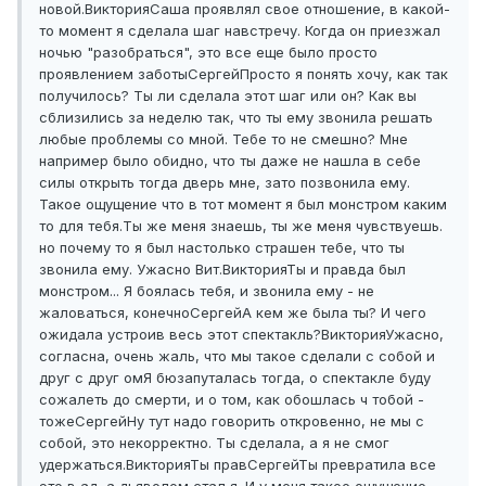
новой.
Виктория
Саша проявлял свое отношение, в какой-
то момент я сделала шаг навстречу. Когда он приезжал
ночью "разобраться", это все еще было просто
проявлением заботы
Сергей
Просто я понять хочу, как так
получилось? Ты ли сделала этот шаг или он? Как вы
сблизились за неделю так, что ты ему звонила решать
любые проблемы со мной. Тебе то не смешно? Мне
например было обидно, что ты даже не нашла в себе
силы открыть тогда дверь мне, зато позвонила ему.
Такое ощущение что в тот момент я был монстром каким
то для тебя.
Ты же меня знаешь, ты же меня чувствуешь.
но почему то я был настолько страшен тебе, что ты
звонила ему. Ужасно Вит.
Виктория
Ты и правда был
монстром... Я боялась тебя, и звонила ему - не
жаловаться, конечно
Сергей
А кем же была ты? И чего
ожидала устроив весь этот спектакль?
Виктория
Ужасно,
согласна, очень жаль, что мы такое сделали с собой и
друг с друг ом
Я бюзапуталась тогда, о спектакле буду
сожалеть до смерти, и о том, как обошлась ч тобой -
тоже
Сергей
Ну тут надо говорить откровенно, не мы с
собой, это некорректно. Ты сделала, а я не смог
удержаться.
Виктория
Ты прав
Сергей
Ты превратила все