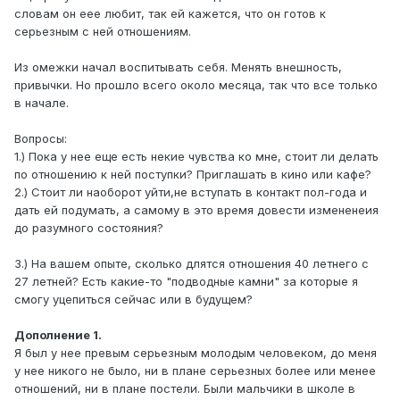
словам он еее любит, так ей кажется, что он готов к
серьезным с ней отношениям.
Из омежки начал воспитывать себя. Менять внешность,
привычки. Но прошло всего около месяца, так что все только
в начале.
Вопросы:
1.) Пока у нее еще есть некие чувства ко мне, стоит ли делать
по отношению к ней поступки? Приглашать в кино или кафе?
2.) Стоит ли наоборот уйти,не вступать в контакт пол-года и
дать ей подумать, а самому в это время довести измененеия
до разумного состояния?
3.) На вашем опыте, сколько длятся отношения 40 летнего с
27 летней? Есть какие-то "подводные камни" за которые я
смогу уцепиться сейчас или в будущем?
Дополнение 1.
Я был у нее превым серьезным молодым человеком, до меня
у нее никого не было, ни в плане серьезных более или менее
отношений, ни в плане постели. Были мальчики в школе в