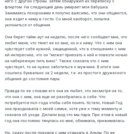
него с другой строны. Затем обнаружил их переписку с
флиртом. На следующий день умирает моя бабушка.
Занимаясь похоронами я попутно выясняю, что они общаются,
она ездит к нему в гости. Со мной наоборот, попытка
уклониться от общения.
Она берет тайм-аут на неделю, после чего сообщает мне, что
любит меня, что тянет ее ко мне, но и к нему. Что с ним она
чувствует себя нужной, защищенной, что в отношениях с ним
ей интереснее, что он "может приехать к ней и повезти ночью
на набережную пить вино". Также сказала что с ним
чувствует, то не нужно заботиться о мужчине. В итоге они
сошлись буквально за 2 недели, т.е. из простого дружеского
общения до состояния пары.
Правда по ее словам его она не любит, что несмотря на то,
что она с ним, она еще не разобралась в себе. Что
потребуется пол-года чтобы себя понять. Кстати, Новый Год
она праздновала с моей семье, хотя уже к тому моменту и
сказала об уходе. Делали вид что мы пара. При этом в новый
год она постоянно тянулась ко мне, обнимала, прижималась.
Но, сразу после поехала с ним отдыхать в Альпы. По ее