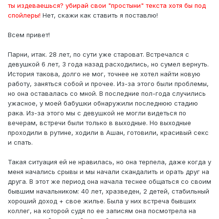
ты издеваешься? убирай свои "простыни" текста хотя бы под
спойлеры!
Нет, скажи как ставить я поставлю!
Всем привет!
Парни, итак. 28 лет, по сути уже староват. Встречался с
девушкой 6 лет, 3 года назад расходились, но сумел вернуть.
История такова, долго не мог, точнее не хотел найти новую
работу, заняться собой и прочее. Из-за этого были проблемы,
но она оставалась со мной. В последние пол-года случились
ужасное, у моей бабушки обнаружили последнюю стадию
рака. Из-за этого мы с девушкой не могли видеться по
вечерам, встречи были только в выходные. Но выходные
проходили в рутине, ходили в Ашан, готовили, красивый секс
и спать.
Такая ситуация ей не нравилась, но она терпела, даже когда у
меня начались срывы и мы начали скандалить и орать друг на
друга. В этот же период она начала теснее общаться со своим
бывшим начальником: 40 лет, хразведен, 2 детей, стабильный
хороший доход + свое жилье. Была у них встреча бывших
коллег, на которой судя по ее записям она посмотрела на