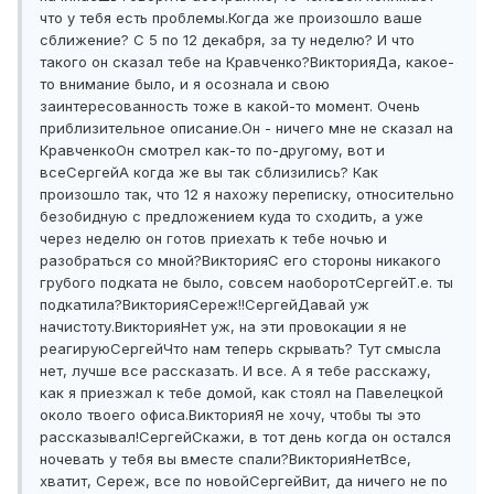
что у тебя есть проблемы.
Когда же произошло ваше
сближение? С 5 по 12 декабря, за ту неделю? И что
такого он сказал тебе на Кравченко?
Виктория
Да, какое-
то внимание было, и я осознала и свою
заинтересованность тоже в какой-то момент. Очень
приблизительное описание.
Он - ничего мне не сказал на
Кравченко
Он смотрел как-то по-другому, вот и
все
Сергей
А когда же вы так сблизились? Как
произошло так, что 12 я нахожу переписку, относительно
безобидную с предложением куда то сходить, а уже
через неделю он готов приехать к тебе ночью и
разобраться со мной?
Виктория
С его стороны никакого
грубого подката не было, совсем наоборот
Сергей
Т.е. ты
подкатила?
Виктория
Сереж!!
Сергей
Давай уж
начистоту.
Виктория
Нет уж, на эти провокации я не
реагирую
Сергей
Что нам теперь скрывать? Тут смысла
нет, лучше все рассказать. И все. А я тебе расскажу,
как я приезжал к тебе домой, как стоял на Павелецкой
около твоего офиса.
Виктория
Я не хочу, чтобы ты это
рассказывал!
Сергей
Скажи, в тот день когда он остался
ночевать у тебя вы вместе спали?
Виктория
Нет
Все,
хватит, Сереж, все по новой
Сергей
Вит, да ничего не по