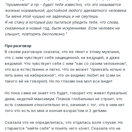
"променяла" и пр - будет тебе известно, что это называется
жизнью нормальной, достойной любого адекватного человека.
Ты меня этой чушью не заденешь и не смутишь.
Я не стану в который раз пытаться убедить тебя, что слова,
сказанные в новый год, были искренними. Если человек не
слышит, повторять бесполезно."
Про разговор
В своем разговоре сказала, что ее тянет к этому мужчине,
что с ним чувствует себя защищенной, не ведущей, а даже
ведомой. Что чувствует себя с ним "как со своим человеком",
что все естественно и легко. Что он может "приехать ночью и
пить вино на набережной", что он видимо любит ее (сам он
такого ей не говорил). Но по глазам она мол все видит.
Но пока сама не знает что будет, говорит что живет буквально
днем, неделей максимум. Планов глобальных не строит, что
есть сомнения относительно его, начиная с тог, что в нем нет
того что есть во мне и кончая возрастом и 2 детьми.
Сказала что не определилась, что отдалась воле случая. Но
старается "найти себя" и понять чего хочет. Сказала что не