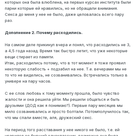
которых она была влюблена, на первых курсах института были
парни которые ей нравились, но не обращали внимания.
Секса до меня у нее не было, даже целовалась всего пару
раз.
Дополнение 2. Почему расходились.
На самом деле прикинул вчера и понял, что расходились не 3,
а 4,5 года назад. Время так быстро летит, что уже некоторые
вещи стирает из памяти.
Итак, расходились потому, что в тот момент я тоже проявил
некоторую слабость + подзабил на нее. Т.е. вечерами мы не
то что не виделись, не созванивались. Встречались только в
универе на пару часов.
С ее слов любовь к тому моменту прошла, было чувство
жалости и она решила уйти. Мы решили общаться и быть
друзьями (ДОД как я понимаю?). Первые пару месяцев мы
мило созванивались и просто болтали. Потомполучилось так,
что мы спали вместе, аля, дружеский секс.
На период того расставания у нее никого не было, т.е. ей
нравился ее бывший одноклассник, возможно она была