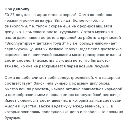
Про девочку
Ей 27 лет, как говорил выше я первый. Сама по себе она
нежная и ронимая натура. Выглядит более юнной, по
физиологии, т.е. телом скорее еще не сфорировавшаяся
девушка. Невысокого роста, худенькая. У этого мужика в
инстаграме нашел ее фото с прошлой их работы с припиской
"Эксплуатируем детский труд :)" Ну т.е. больше напоминает
первокурсницу, чем 27 летнюю "бабу". Ведет себя достаточно
скромно, но в привычной компании может раскрепоститься и
вести весело. Знакомства с людми не то что бы даются
тяжело, но она не раскрывается перед новыми людьми.
Сама по себе считает себя целеустремленной, что наверное
соответствует. Закончила универ с красным дипломом,
быстро пошла работать, начала активно заниматься карьерой
и самообразованием и пошла вверх по служебной лестнице.
Имеет склонность вести дневник, в который записывает свои
мысли и чувства. Также ведет кучу ежедневников, 2-3, в
которых записанны повседневные дела и глобальные планы на
будущее.