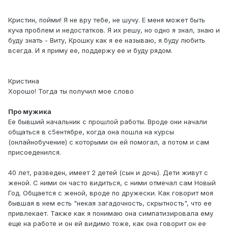
Кристин, пойми! Я не вру тебе, не шучу. E меня может быть
куча проблем и недостатков. Я их решу, но одно я знал, знаю и
буду знать - Виту, Крошку как я ее называю, я буду любить
всегда. И я приму ее, поддержу ее и буду рядом.
Кристина
Хорошо! Тогда ты получил мое слово
Про мужика
Ее бывший начальник с прошлой работы. Вроде они начали
общаться в с5ентябре, когда она пошла на курсы
(онлайнобучение) с которыми он ей помогал, а потом и сам
присоеденился.
40 лет, разведен, имеет 2 детей (сын и дочь). Дети живут с
женой. С ними он часто видиться, с ними отмечал сам Новый
Год. Общается с женой, вроде по дружески. Как говорит моя
бывшая в нем есть "некая загадочность, скрытность", что ее
привлекает. Также как я понимаю она симпатизировала ему
еще на работе и он ей видимо тоже, как она говорит он ее