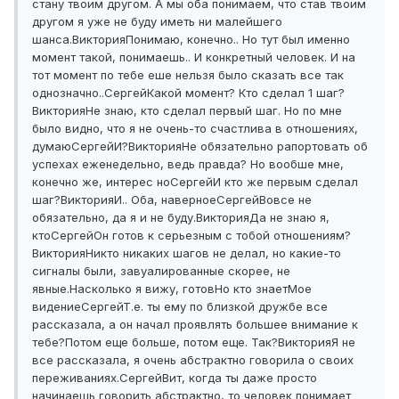
стану твоим другом. А мы оба понимаем, что став твоим
другом я уже не буду иметь ни малейшего
шанса.
Виктория
Понимаю, конечно.. Но тут был именно
момент такой, понимаешь.. И конкретный человек. И на
тот момент по тебе еше нельзя было сказать все так
однозначно..
Сергей
Какой момент? Кто сделал 1 шаг?
Виктория
Не знаю, кто сделал первый шаг. Но по мне
было видно, что я не очень-то счастлива в отношениях,
думаю
Сергей
И?
Виктория
Не обязательно рапортовать об
успехах еженедельно, ведь правда? Но вообше мне,
конечно же, интерес но
Сергей
И кто же первым сделал
шаг?
Виктория
И.. Оба, наверное
Сергей
Вовсе не
обязательно, да я и не буду.
Виктория
Да не знаю я,
кто
Сергей
Он готов к серьезным с тобой отношениям?
Виктория
Никто никаких шагов не делал, но какие-то
сигналы были, завуалированные скорее, не
явные.
Насколько я вижу, готов
Но кто знает
Мое
видение
Сергей
Т.е. ты ему по близкой дружбе все
рассказала, а он начал проявлять большее внимание к
тебе?
Потом еще больше, потом еще. Так?
Виктория
Я не
все рассказала, я очень абстрактно говорила о своих
переживаниях.
Сергей
Вит, когда ты даже просто
начинаешь говорить абстрактно, то человек понимает