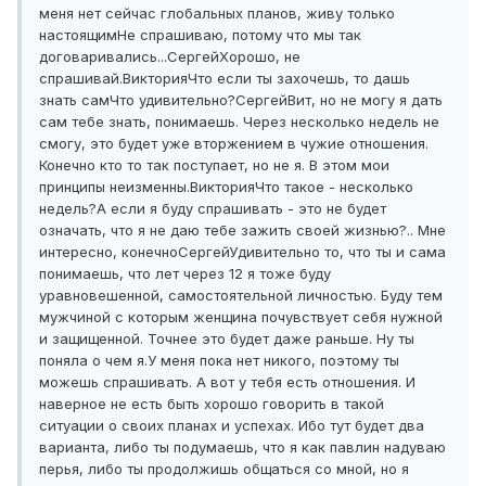
меня нет сейчас глобальных планов, живу только
настоящим
Не спрашиваю, потому что мы так
договаривались...
Сергей
Хорошо, не
спрашивай.
Виктория
Что если ты захочешь, то дашь
знать сам
Что удивительно?
Сергей
Вит, но не могу я дать
сам тебе знать, понимаешь. Через несколько недель не
смогу, это будет уже вторжением в чужие отношения.
Конечно кто то так поступает, но не я. В этом мои
принципы неизменны.
Виктория
Что такое - несколько
недель?
А если я буду спрашивать - это не будет
означать, что я не даю тебе зажить своей жизнью?.. Мне
интересно, конечно
Сергей
Удивительно то, что ты и сама
понимаешь, что лет через 12 я тоже буду
уравновешенной, самостоятельной личностью. Буду тем
мужчиной с которым женщина почувствует себя нужной
и защищенной. Точнее это будет даже раньше. Ну ты
поняла о чем я.
У меня пока нет никого, поэтому ты
можешь спрашивать. А вот у тебя есть отношения. И
наверное не есть быть хорошо говорить в такой
ситуации о своих планах и успехах. Ибо тут будет два
варианта, либо ты подумаешь, что я как павлин надуваю
перья, либо ты продолжишь общаться со мной, но я