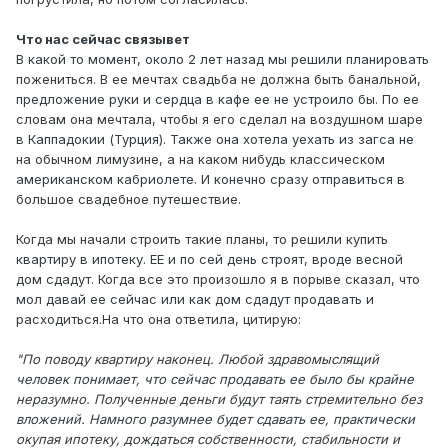
Что нас сейчас связывет
В какой то момент, около 2 лет назад мы решили планировать
пожениться. В ее мечтах свадьба не должна быть банальной,
предложение руки и сердца в кафе ее не устроило бы. По ее
словам она мечтала, чтобы я его сделал на воздушном шаре
в Каппадокии (Турция). Также она хотела уехать из загса не
на обычном лимузине, а на каком нибудь классическом
американском кабриолете. И конечно сразу отправиться в
большое свадебное путешествие.
Когда мы начали строить такие планы, то решили купить
квартиру в ипотеку. ЕЕ и по сей день строят, вроде весной
дом сдадут. Когда все это произошло я в порыве сказал, что
мол давай ее сейчас или как дом сдадут продавать и
расходиться.На что она ответила, цитирую:
"По поводу квартиру наконец. Любой здравомыслящий
человек понимает, что сейчас продавать ее было бы крайне
неразумно. Полученные деньги будут таять стремительно без
вложений. Намного разумнее будет сдавать ее, практически
окупая ипотеку, дождаться собственности, стабильности и