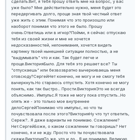
сделать.
Вит, я тебя прошу ответь мне на вопрос, у вас
уже было? Мне действительно нужно, меня будет это
передергивать долго, проще зная твой честный ответ
уже жить с этим. Понимая что это произошло или
наоборот понимая что этого не было. Прошу
очень.
Ответишь или в игнор?
Пойми, я сейчас отпускаю
тебя из своей жизни и мне не хочется
недосказанностей, непонимания, хочется видеть
картинку твоей нынешней ситуации полностью, а не
"выдумывать" что и как. Так будет легче и
проще.
Виктория
Было. Для тебя это решает все? Ты
"отпускаешь" или безвозвратно вычеркиваешь меня
отовсюду?
Сергей
Нет конечно, не могу и не смогу тебя
вычеркнуть.
Но стараюсь отпустить. Хотя конечно не могу
понять, как так быстро... Прости.
Виктория
Это не всегда
объяснимо.. Импульс.
Я тоже не могу пока отпустить...
Но
опять же - это только мое внутреннее
дело
Сергей
Понимаю что импульс, но что ты
почувствовала после этого?
Виктория
Ну что тут ответить,
Сереж?.. Я даже варианты не понимаю. Сожаление?
Нет.
Сергей
Боже, о каком сожалении ты говоришь? Нет
конечно, я и не жду. Просто что ты почувствовала
скажи.
Виктория
То же, что и до... Я не понимаю. Великую