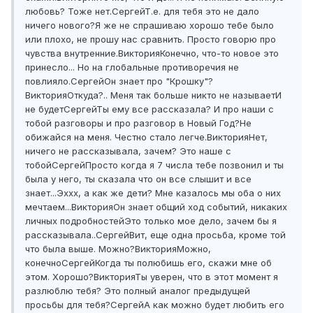
любовь? Тоже нет.
Сергей
Т.е. для тебя это не дало
ничего нового?
Я же не спрашиваю хорошо тебе было
или плохо, не прошу нас сравнить. Просто говорю про
чувства внутренние.
Виктория
Конечно, что-то новое это
принесло... Но на глобальные противоречия не
повлияло.
Сергей
Он знает про "Крошку"?
Виктория
Откуда?.. Меня так больше никто не называет
И
не будет
Сергей
Ты ему все рассказала? И про наши с
тобой разговоры и про разговор в Новый Год?
Не
обижайся на меня. Честно стало легче.
Виктория
Нет,
ничего не рассказывала, зачем? Это наше с
тобой
Сергей
Просто когда я 7 числа тебе позвонил и ты
была у него, ты сказала что он все слышит и все
знает...
Эххх, а как же дети? Мне казалось мы оба о них
мечтаем...
Виктория
Он знает общий ход событий, никаких
личных подробностей
Это только мое дело, зачем бы я
рассказывала..
Сергей
Вит, еще одна просьба, кроме той
что была выше. Можно?
Виктория
Можно,
конечно
Сергей
Когда ты полюбишь его, скажи мне об
этом. Хорошо?
Виктория
Ты уверен, что в этот момент я
разлюблю тебя? Это полный аналог предыдущей
просьбы для тебя?
Сергей
А как можно будет любить его