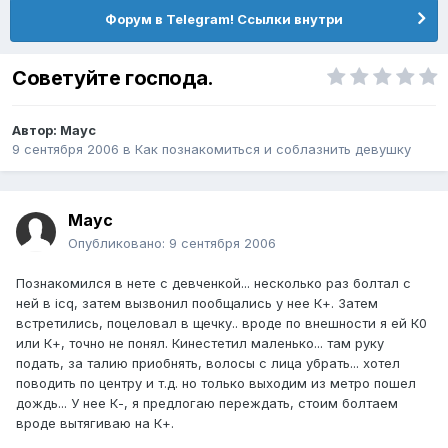
Форум в Telegram! Ссылки внутри
Советуйте господа.
Автор:
Mayc
9 сентября 2006
в
Как познакомиться и соблазнить девушку
Mayc
Опубликовано:
9 сентября 2006
Познакомился в нете с девченкой... несколько раз болтал с
ней в icq, затем вызвонил пообщались у нее К+. Затем
встретились, поцеловал в щечку.. вроде по внешности я ей К0
или К+, точно не понял. Кинестетил маленько... там руку
подать, за талию приобнять, волосы с лица убрать... хотел
поводить по центру и т.д. но только выходим из метро пошел
дождь... У нее К-, я предлогаю переждать, стоим болтаем
вроде вытягиваю на К+.