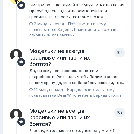
Смотри больше, думай как улучшить отношения.
Пробуй здесь задавать осмысленные и
правильные вопросы, которые в этом...
2 минуты назад
-
Пэ^
ответил в тему
пользователя
Sagon
в
Pазвитие и удержание
отношений для мужчин
Модельки не всегда
102
красивые или парни их
боятся?
Да, никому неинтересны сплетни и
подробности. Речь шла, чтобы Вадим сказал
например, ну да, мне по барабану ожпшки, лтр...
10 минут назад
-
Нарцисс
ответил в тему
пользователя
DeanWinchester
в
Барная стойка
Модельки не всегда
102
красивые или парни их
боятся?
Знаешь, какое место сексуальное у м и ж?