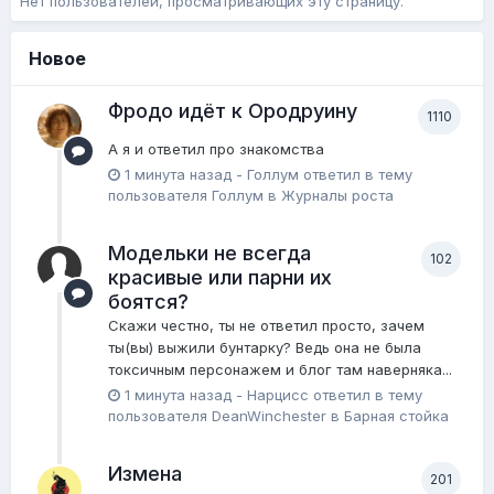
Нет пользователей, просматривающих эту страницу.
Новое
Фродо идёт к Ородруину
1110
А я и ответил про знакомства
1 минута назад
-
Голлум
ответил в тему
пользователя
Голлум
в
Журналы роста
Модельки не всегда
102
красивые или парни их
боятся?
Скажи честно, ты не ответил просто, зачем
ты(вы) выжили бунтарку? Ведь она не была
токсичным персонажем и блог там наверняка...
1 минута назад
-
Нарцисс
ответил в тему
пользователя
DeanWinchester
в
Барная стойка
Измена
201