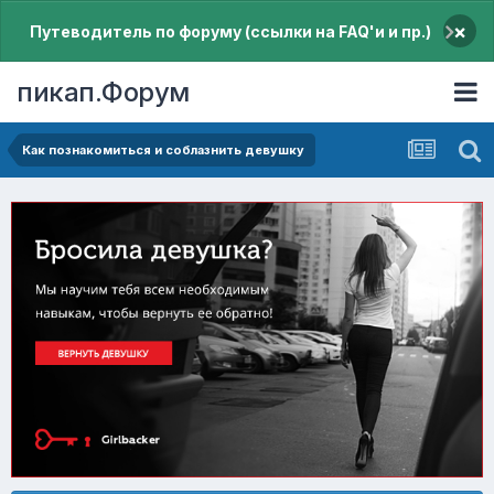
×
Путеводитель по форуму (ссылки на FAQ'и и пр.)
пикап.Форум
Как познакомиться и соблазнить девушку