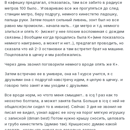
В кафешку предлагал, отказалась, там все забито в радиусе
метров 100 было... Уговариваю все же прогуляться до след
станции метро, беру подругу, немного кинестетю ладошку,
пальцы руки. Затем пошел сильный ливень, зонт был но все
равно мы промокли... начала ныть... где метро и т.д. немного
злиться и опять К- (может у нее плохие воспоминая с дождем
связаны..) Вообщем когда прощались была К+(мне показалось
немного наигранно, а может и нет...), предлагал проводить, но
сказала что ей 2-3 остановки а там встретит брат на машине.
Поцеловала в щечку и мы разбежались.
Через день звонил поговорили немного вроде опять же К+.
Затем встречаю ее в универе, она на 1 курсе учится, я с
друзьями она с подругой навстречу идем, я целую в щечку.. и
говорю типо занят и мы уходим с друзьями.
Все вроде норм, но чтото меня смыщает... в icq 1 раз как то
неохотно болтала, а может занята была. Больше в icq с ней не
общался(если сидел то в инвизе). Сейчас 3 дня не звонил не
писал не видел, узнал адрес ее хочу на порог мягкую игрушку
с запиской (diman best) Потом нужно крышу сносить, целовать
и грубо кинестетить (думаю так). Крышеснос думаю какой
сделать.. косяк что живет она довольно далеко.