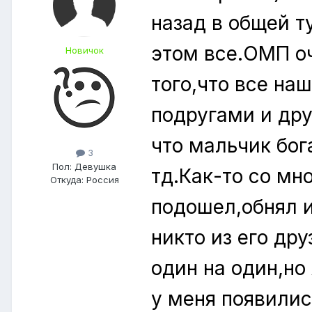
назад в общей т
этом все.ОМП оч
Новичок
того,что все на
подругами и дру
что мальчик бог
3
Пол:
Девушка
тд.Как-то со мн
Откуда:
Россия
подошел,обнял и
никто из его др
один на один,но
у меня появилис