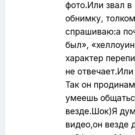
фото.Или звал в 
обнимку, толком
спрашиваю:а поч
был», «хеллоуин
характер перепи
не отвечает.Или
Так он продинам
умеешь общаться
везде.Шок)Я дум
видео,он везде 