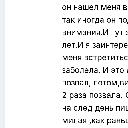
он нашел меня 
так иногда он п
внимания.И тут 
лет.И я заинтер
меня встретитьс
заболела. И это
позвал, потом,в
2 раза позвала.
на след день пиш
милая ,как рань