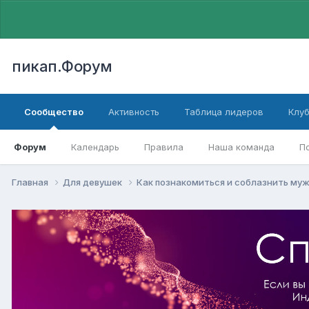
пикап.Форум
Сообщество
Активность
Таблица лидеров
Клу
Форум
Календарь
Правила
Наша команда
П
Главная
Для девушек
Как познакомиться и соблазнить му