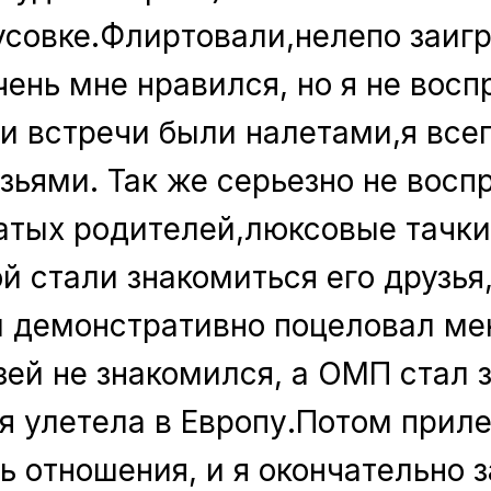
усовке.Флиртовали,нелепо заигр
ень мне нравился, но я не восп
ши встречи были налетами,я всег
зьями. Так же серьезно не восп
атых родителей,люксовые тачки,
ой стали знакомиться его друзья
 демонстративно поцеловал мен
узей не знакомился, а ОМП стал 
 я улетела в Европу.Потом приле
ь отношения, и я окончательно з