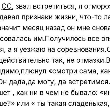
в
СС
, звал встретиться, я отморо
одавал признаки жизни, что-то л
значит месяц назад он мне снов
есовалась им.Получилось все оп
я, а я уезжаю на соревнования.О
 действительно так, не отмазки.
идимо,плюнул «смотри сама, как
 Он дада,да могу, да встретимся
ет , как ни в чем не бывало: «и
ше?» или « ты такая сладенькая