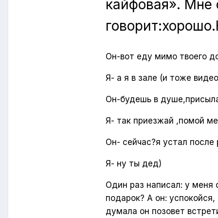
кайфовая». Мне 
говорит:хорошо.
Он-вот еду мимо твоего д
Я- а я в зале (и тоже виде
Он-будешь в душе,присыл
Я- так приезжай ,помой м
Он- сейчас?я устал после
Я- ну ты дед)
Один раз написал: у меня 
подарок? А он: успокойся,
думала он позовет встрети