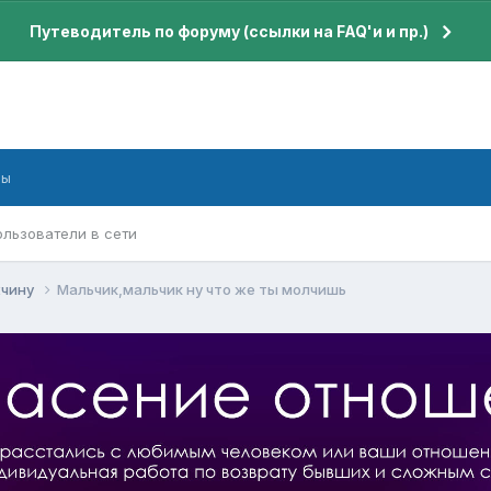
Путеводитель по форуму (ссылки на FAQ'и и пр.)
бы
ользователи в сети
жчину
Мальчик,мальчик ну что же ты молчишь