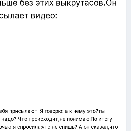
льше без этих выкрутасов.Он
сылает видео:
ебя присылают. Я говорю: а к чему это?ты
а надо? Что происходит,не понимаю.По итогу
очью,я спросила:что не спишь? А он сказал,что