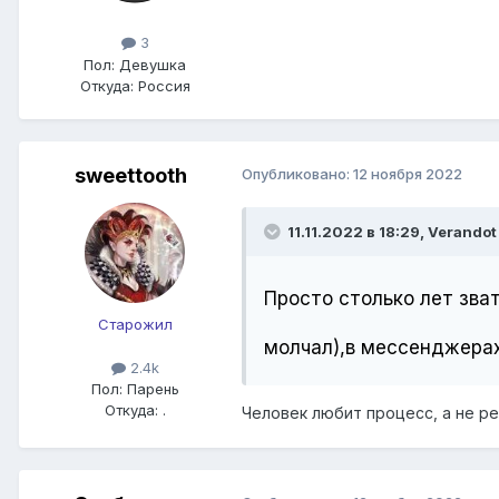
3
Пол:
Девушка
Откуда:
Россия
sweettooth
Опубликовано:
12 ноября 2022
11.11.2022 в 18:29,
Verandot
Просто столько лет зва
Старожил
молчал),в мессенджерах
2.4k
Пол:
Парень
Откуда:
.
Человек любит процесс, а не ре