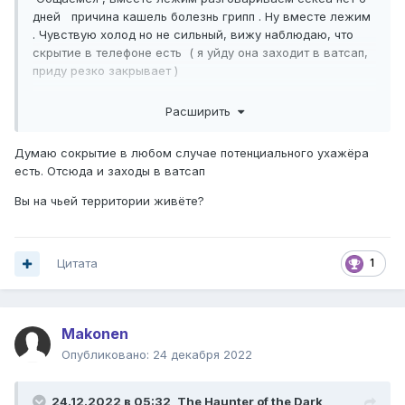
дней причина кашель болезнь грипп . Ну вместе лежим
. Чувствую холод но не сильный, вижу наблюдаю, что
скрытие в телефоне есть ( я уйду она заходит в ватсап,
приду резко закрывает )
Калибровать сложно , не понятно что ейй то ли похуй то
Расширить
ли просто болеет плохо
Думаю сокрытие в любом случае потенциального ухажёра
есть. Отсюда и заходы в ватсап
Вы на чьей территории живёте?
Цитата
1
Makonen
Опубликовано:
24 декабря 2022
24.12.2022 в 05:32,
The Haunter of the Dark