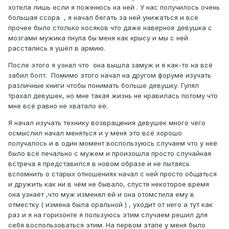
хотела лишь если я поженюсь на ней . У нас получилось очень
большая ссора , я начал бегать за ней унижаться и всё
прочее было столько косяков что даже наверное девушка с
мозгами мужика пнула бы меня как крысу и мы с ней
расстались я ушёл в армию.
После этого я узнал что она вышла замуж и я как-то на всё
забил болт. Помимо этого начал на другом форуме изучать
различные книги чтобы понимать больше девушку. Гулял
трахал девушек, но мне такая жизнь не нравилась потому что
мне всё равно не хватало её.
Я начал изучать технику возвращения девушек много чего
осмыслил начал меняться и у меня это всё хорошо
получалось и в один момент воспользуюсь случаем что у неё
было всё печально с мужем и произошла просто случайная
встреча я представился в новом образе и не пытаясь
вспомнить о старых отношениях начал с ней просто общаться
и дружить как ни в чём не бывало, спустя некоторое время
она узнаёт ,что муж изменял ей и она отомстила ему в
отместку ( измена была оральной ) , уходит от него а тут как
раз и я на горизонте я пользуюсь этим случаем решил для
себя воспользоваться этим. На первом этапе у меня было