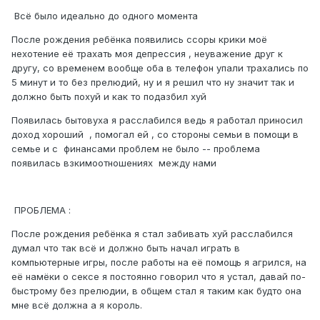
Всё было идеально до одного момента
После рождения ребёнка появились ссоры крики моё
нехотение её трахать моя депрессия , неуважение друг к
другу, со временем вообще оба в телефон упали трахались по
5 минут и то без прелюдий, ну и я решил что ну значит так и
должно быть похуй и как то подазбил хуй
Появилась бытовуха я расслабился ведь я работал приносил
доход хороший , помогал ей , со стороны семьи в помощи в
семье и с финансами проблем не было -- проблема
появилась взкимоотношениях между нами
ПРОБЛЕМА
:
После рождения ребёнка я стал забивать хуй расслабился
думал что так всё и должно быть начал играть в
компьютерные игры, после работы на её помощь я агрился, на
её намёки о сексе я постоянно говорил что я устал, давай по-
быстрому без прелюдии, в общем стал я таким как будто она
мне всё должна а я король.