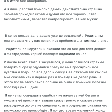
а в итоге всё обосралось
А я лишь работал приносил деньги действительно страшно
забивал приходил играл и думал что все хорошо , стал
безответснным , перестал контролировать ее как мужик
В конце концов дело дошло уже до родителей . Родителям
она сказала что у нас появились проблемы в интимном плане .
Родители её наругали и сказали что он всё для тебя делает
а ты страдаешь хернёй вообщем надавили на нее
И после всего этого я засуетился, у меня появился страх её
потерять Я сразу одумался сразу во мне проснулись все
чувства и подошло всё дело к сексу я её отжарил так как она
мне сказала как в первый раз и почему я не делал раньше
этого после этого секса больше не было с причиной болезни
простуды уже 5 дней
Я не начал совершать ошибки я не начал за ней бегать и
умолять её простить я заявил сразу громко и сказал значит
разводимся ,но она не спешила хотя и родителям сказала что
возможно это произойдёт . Я почувствовал маленький холод