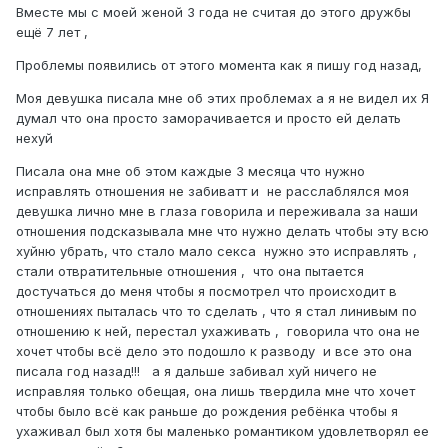
Вместе мы с моей женой 3 года не считая до этого дружбы
ещё 7 лет ,
Проблемы появились от этого момента как я пишу год назад,
Моя девушка писала мне об этих проблемах а я не видел их Я
думал что она просто заморачивается и просто ей делать
нехуй
Писала она мне об этом каждые 3 месяца что нужно
исправлять отношения не забиватт и не расслаблялся моя
девушка лично мне в глаза говорила и переживала за наши
отношения подсказывала мне что нужно делать чтобы эту всю
хуйню убрать, что стало мало секса нужно это исправлять ,
стали отвратительные отношения , что она пытается
достучаться до меня чтобы я посмотрел что происходит в
отношениях пыталась что то сделать , что я стал линивым по
отношению к ней, перестал ухаживать , говорила что она не
хочет чтобы всё дело это подошло к разводу и все это она
писала год назад!!! а я дальше забивал хуй ничего не
исправляя только обещая, она лишь твердила мне что хочет
чтобы было всё как раньше до рождения ребёнка чтобы я
ухаживал был хотя бы маленько романтиком удовлетворял ее