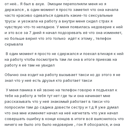
от неё... Я был в ахуе. Эмоции переполняли меня но я
держался , в один момент я просто заметил что она начала
часто красиво одеваться одевать какие-то сексуальные
трусы и уезжала на работу а внутри меня сидел страх я
чувствую что-то неладное. У меня появилась недоверие к ней
и это все за 7 дней я начал подозревать её что она изменяет,
но больше верил что это только идёт к этому , телефон
скрывала
В один момент я просто не сдержался и поехал втихаря к ней
на работу чтобы посмотреть там ли она в итоге приехав на
работу я её там не увидел
Обычно она ездит на работу вызывает такси но до этого я не
знал что у неё есть друзья кто работает такси
У меня паника я ей звоню на телефон говорю я подъехал к
тебе на работу а тебя тут нет где ты и она начинает мне
рассказывать что у неё знакомый работает в такси что
попросили там до садика довести сестру и т.д Я уже думал
что она мне изменяет начал на неё нагнетать что уже начал
совершать ошибку в конце концов в итоге всё выяснилось что
ничего не было это было недоверие , гон Я обосрался, и она