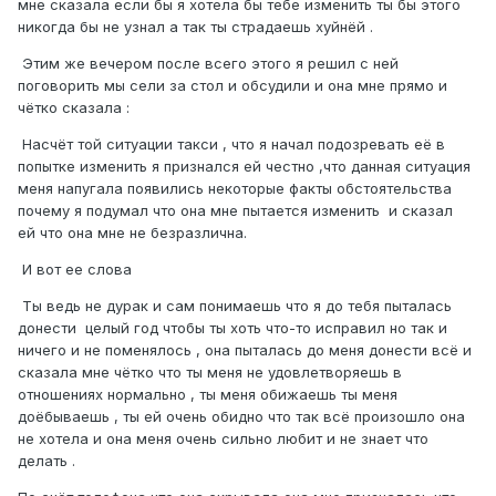
мне сказала если бы я хотела бы тебе изменить ты бы этого
никогда бы не узнал а так ты страдаешь хуйнёй .
Этим же вечером после всего этого я решил с ней
поговорить мы сели за стол и обсудили и она мне прямо и
чётко сказала
:
Насчёт той ситуации такси , что я начал подозревать её в
попытке изменить я признался ей честно ,что данная ситуация
меня напугала появились некоторые факты обстоятельства
почему я подумал что она мне пытается изменить и сказал
ей что она мне не безразлична.
И вот ее слова
Ты ведь не дурак и сам понимаешь что я до тебя пыталась
донести целый год чтобы ты хоть что-то исправил но так и
ничего и не поменялось , она пыталась до меня донести всё и
сказала мне чётко что ты меня не удовлетворяешь в
отношениях нормально , ты меня обижаешь ты меня
доёбываешь , ты ей очень обидно что так всё произошло она
не хотела и она меня очень сильно любит и не знает что
делать .