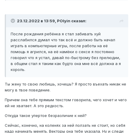
23.12.2022 в 13:59,
POlyin
сказал:
После рождения ребёнка я стал забивать хуй
расслабился думал что так всё и должно быть начал
играть в компьютерные игры, после работы на её
помощь я агрился, на её намёки о сексе я постоянно
говорил что я устал, давай по-быстрому без прелюдии,
в общем стал я таким как будто она мне всё должна а я
король.
Ты жену то свою любишь, хочешь? Я просто въехать никак не
могу в твое поведение.
Причем она тебе прямым текстом говорила, чего хочет и чего
ей не хватает. А это редкость.
Откуда такое упертое безразличие к ней?
Сейчас, конечно, на коленях за ней ползать не стоит, но себя
надо начинать менять. Векторы она тебе указала. Ну и следи