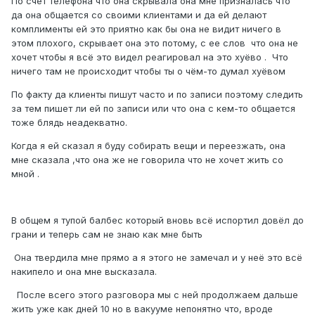
По счёт телефона что она скрывала она мне призналась что
да она общается со своими клиентами и да ей делают
комплименты ей это приятно как бы она не видит ничего в
этом плохого, скрывает она это потому, с ее слов что она не
хочет чтобы я всё это видел реагировал на это хуёво . Что
ничего там не происходит чтобы ты о чём-то думал хуёвом
По факту да клиенты пишут часто и по записи поэтому следить
за тем пишет ли ей по записи или что она с кем-то общается
тоже блядь неадекватно.
Когда я ей сказал я буду собирать вещи и переезжать, она
мне сказала ,что она же не говорила что не хочет жить со
мной .
В общем я тупой балбес который вновь всё испортил довёл до
грани и теперь сам не знаю как мне быть
Она твердила мне прямо а я этого не замечал и у неё это всё
накипело и она мне высказала.
После всего этого разговора мы с ней продолжаем дальше
жить уже как дней 10 но в вакууме непонятно что, вроде