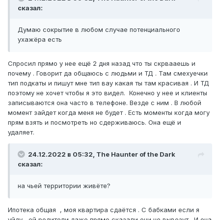
сказал:
Думаю сокрытие в любом случае потенциального
ухажёра есть
Спросил прямо у нее ещё 2 дня назад что ты скрвааешь и
почему . Говорит да общаюсь с людьми и ТД . Там смехуечки
тип подкаты и пишут мне тип вау какая ты там красивая . И ТД
поэтому не хочет чтобы я это видел. Конечно у нее и клиенты
записываются она часто в телефоне. Везде с ним . В любой
момент зайдет когда меня не будет . Есть моменты когда могу
прям взять и посмотреть но сдерживаюсь. Она ещё и
удаляет.
24.12.2022 в 05:32,
The Haunter of the Dark
сказал:
на чьей территории живёте?
Ипотека общая , моя квартира сдаётся . С бабками если я
уйду , ей родители даже прямо сказали они не вывезут . И она