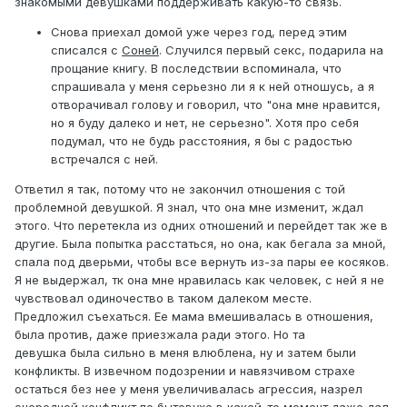
знакомыми девушками поддерживать какую-то связь.
Снова приехал домой уже через год, перед этим
списался с
Соней
. Случился первый секс, подарила на
прощание книгу. В последствии вспоминала, что
спрашивала у меня серьезно ли я к ней отношусь, а я
отворачивал голову и говорил, что "она мне нравится,
но я буду далеко и нет, не серьезно". Хотя про себя
подумал, что не будь расстояния, я бы с радостью
встречался с ней.
Ответил я так, потому что не закончил отношения с той
проблемной девушкой. Я знал, что она мне изменит, ждал
этого. Что перетекла из одних отношений и перейдет так же в
другие. Была попытка расстаться, но она, как бегала за мной,
спала под дверьми, чтобы все вернуть из-за пары ее косяков.
Я не выдержал, тк она мне нравилась как человек, с ней я не
чувствовал одиночество в таком далеком месте.
Предложил съехаться. Ее мама вмешивалась в отношения,
была против, даже приезжала ради этого. Но та
девушка была сильно в меня влюблена, ну и затем были
конфликты. В извечном подозрении и навязчивом страхе
остаться без нее у меня увеличивалась агрессия, назрел