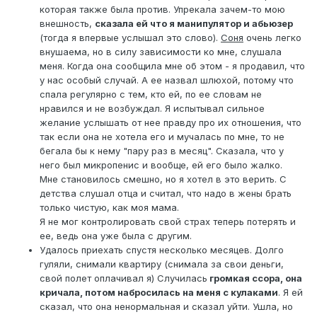
которая также была против. Упрекала зачем-то мою
внешность,
сказала ей что я манипулятор и абьюзер
(тогда я впервые услышал это слово).
Соня
очень легко
внушаема, но в силу зависимости ко мне, слушала
меня. Когда она сообщила мне об этом - я продавил, что
у нас особый случай. А ее назвал шлюхой, потому что
спала регулярно с тем, кто ей, по ее словам не
нравился и не возбуждал. Я испытывал сильное
желание услышать от нее правду про их отношения, что
так если она не хотела его и мучалась по мне, то не
бегала бы к нему "пару раз в месяц". Сказала, что у
него был микропенис и вообще, ей его было жалко.
Мне становилось смешно, но я хотел в это верить. С
детства слушал отца и считал, что надо в жены брать
только чистую, как моя мама.
Я не мог контролировать свой страх теперь потерять и
ее, ведь она уже была с другим.
Удалось приехать спустя несколько месяцев. Долго
гуляли, снимали квартиру (снимала за свои деньги,
свой полет оплачивал я) Случилась
громкая ссора, она
кричала, потом набросилась на меня с кулаками
. Я ей
сказал, что она ненормальная и сказал уйти. Ушла, но