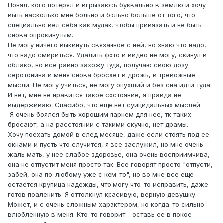
Понял, кого потерял и вгрызаюсь буквально в землю и хочу
выть насколько мне больно и больно больше от того, что
специально вел себя как мудак, чтобы привязать и не быть
снова опрокинутым.
Не могу ничего выкинуть связанное с ней, но знаю что надо,
что надо смириться. Удалить фото и видео не могу, скинул в
облако, но все равно захожу туда, получаю свою дозу
серотонина и меня снова бросает в дрожь, в тревожные
мысли. Не могу учиться, не могу опухший и без сна идти туда.
И нет, мне не нравится такое состояние, я правда не
выдерживаю. Спасибо, что еще нет суицидальных мыслей.
Я очень боялся быть хорошим парнем для нее, тк таких
бросают, а на расстоянии с такими скучно, нет драмы.
Хочу поехать домой в след месяце, даже если стоять под ее
окнами и пусть что случится, я все заслужил, но мне очень
жаль мать, у нее слабое здоровье, она очень восприимчива,
она не отпустит меня просто так. Все говорят просто "отпусти,
забей, она по-любому уже с кем-то", но во мне все еще
остается крупица надежды, что могу что-то исправить, даже
готов поаленить. Я оттолкнул красивую, верную девушку.
Может, и с очень сложным характером, но когда-то сильно
влюбленную в меня. Кто-то говорит - оставь ее в покое