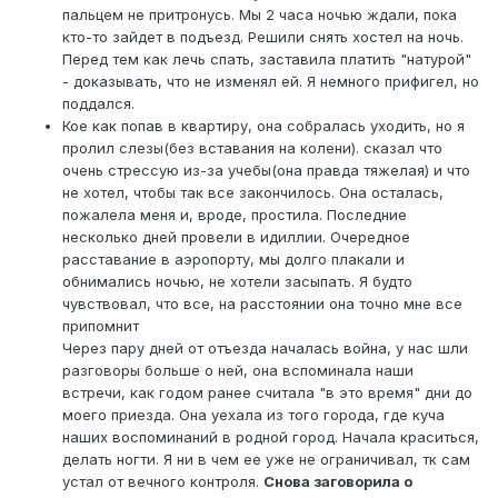
пальцем не притронусь. Мы 2 часа ночью ждали, пока
кто-то зайдет в подъезд. Решили снять хостел на ночь.
Перед тем как лечь спать, заставила платить "натурой"
- доказывать, что не изменял ей. Я немного прифигел, но
поддался.
Кое как попав в квартиру, она собралась уходить, но я
пролил слезы(без вставания на колени). сказал что
очень стрессую из-за учебы(она правда тяжелая) и что
не хотел, чтобы так все закончилось. Она осталась,
пожалела меня и, вроде, простила. Последние
несколько дней провели в идиллии. Очередное
расставание в аэропорту, мы долго плакали и
обнимались ночью, не хотели засыпать. Я будто
чувствовал, что все, на расстоянии она точно мне все
припомнит
Через пару дней от отъезда началась война, у нас шли
разговоры больше о ней, она вспоминала наши
встречи, как годом ранее считала "в это время" дни до
моего приезда. Она уехала из того города, где куча
наших воспоминаний в родной город. Начала краситься,
делать ногти. Я ни в чем ее уже не ограничивал, тк сам
устал от вечного контроля.
Снова заговорила о