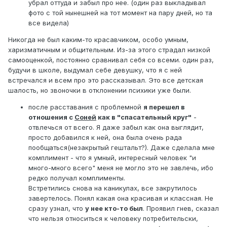
убрал оттуда и забыл про нее. (один раз выкладывал
фото с той нынешней на тот момент на пару дней, но та
все видела)
Никогда не был каким-то красавчиком, особо умным,
харизматичным и общительным. Из-за этого страдал низкой
самооценкой, постоянно сравнивал себя со всеми. один раз,
будучи в школе, выдумал себе девушку, что я с ней
встречался и всем про это рассказывал. Это все детская
шалость, но звоночки в отклонении психики уже были.
после расставания с проблемной
я перешел в
отношения с
Соней
как в "спасательный круг"
-
отвлечься от всего. Я даже забыл как она выглядит,
просто добавился к ней, она была очень рада
пообщаться(незакрытый гештальт?). Даже сделала мне
комплимент - что я умный, интересный человек "и
много-много всего" меня не могло это не завлечь, ибо
редко получал комплименты.
Встретились снова на каникулах, все закрутилось
завертелось. Понял какая она красивая и классная. Не
сразу узнал, что
у нее кто-то был
. Проявил гнев, сказал
что нельзя относиться к человеку потребительски,