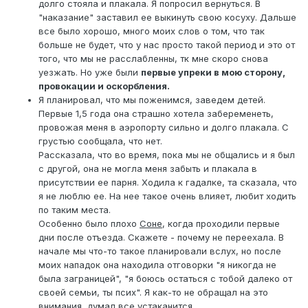
долго стояла и плакала. Я попросил вернуться. В
"наказание" заставил ее выкинуть свою косуху. Дальше
все было хорошо, много моих слов о том, что так
больше не будет, что у нас просто такой период и это от
того, что мы не расслабленны, тк мне скоро снова
уезжать. Но уже были
первые упреки в мою сторону,
провокации и оскорбления.
Я планировал, что мы поженимся, заведем детей.
Первые 1,5 года она страшно хотела забеременеть,
провожая меня в аэропорту сильно и долго плакала. С
грустью сообщала, что нет.
Рассказала, что во время, пока мы не общались и я был
с другой, она не могла меня забыть и плакала в
присутствии ее парня. Ходила к гадалке, та сказала, что
я не люблю ее. На нее такое очень влияет, любит ходить
по таким места.
Особенно было плохо
Соне
, когда проходили первые
дни после отъезда. Скажете - почему не переехала. В
начале мы что-то такое планировали вслух, но после
моих нападок она находила отговорки "я никогда не
была заграницей", "я боюсь остаться с тобой далеко от
своей семьи, ты псих". Я как-то не обращал на это
внимания, думал все устаканится.