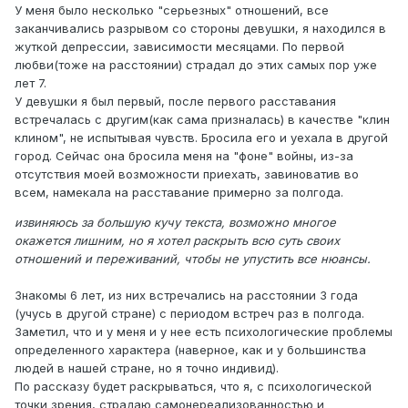
У меня было несколько "серьезных" отношений, все
заканчивались разрывом со стороны девушки, я находился в
жуткой депрессии, зависимости месяцами. По первой
любви(тоже на расстоянии) страдал до этих самых пор уже
лет 7.
У девушки я был первый, после первого расставания
встречалась с другим(как сама призналась) в качестве "клин
клином", не испытывая чувств. Бросила его и уехала в другой
город. Сейчас она бросила меня на "фоне" войны, из-за
отсутствия моей возможности приехать, завиноватив во
всем, намекала на расставание примерно за полгода.
извиняюсь за большую кучу текста, возможно многое
окажется лишним, но я хотел раскрыть всю суть своих
отношений и переживаний, чтобы не упустить все нюансы.
Знакомы 6 лет, из них встречались на расстоянии 3 года
(учусь в другой стране) с периодом встреч раз в полгода.
Заметил, что и у меня и у нее есть психологические проблемы
определенного характера (наверное, как и у большинства
людей в нашей стране, но я точно индивид).
По рассказу будет раскрываться, что я, с психологической
точки зрения, страдаю самонереализованностью и