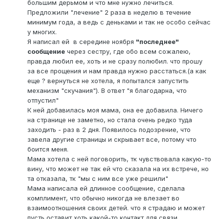
большим дерьмом и что мне нужно лечиться.
Предложили "лечение" 2 раза в неделю в течение
минимум года, а ведь с деньками и так не особо сейчас
у многих.
Я написал ей в середине ноября
"последнее"
сообщение
через сестру, где обо всем сожалею,
правда любил ее, хоть и не сразу полюбил. что прошу
за все прощения и нам правда нужно расстаться.(а как
еще ? вернуться не хотела, я попытался запустить
механизм "скучания"). В ответ "я благодарна, что
отпустил"
К ней добавилась моя мама, она ее добавила. Ничего
на странице не заметно, но стала очень редко туда
заходить - раз в 2 дня. Появилось подозрение, что
завела другие страницы и скрывает все, потому что
боится меня.
Мама хотела с ней поговорить, тк чувствовала какую-то
вину, что может не так ей что сказала на их встрече, но
та отказала, тк "мы с ним все уже решили"
Мама написала ей длинное сообщение, сделала
комплимент, что обычно никогда не влезает во
взаимоотношения своих детей. что я страдаю и может
пусть оставит хоть какой-то контакт для связи,