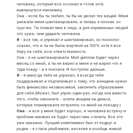
человеку, который все осознал и готов хоть
вывернуться наизнанку
Она - если бы ты любил, ты бы не делал тех вещей. Меня
унижали меня шантажировали, а теперь я плохая. оч
грустно. Ты плевал мне в лицо, а для нормальных людей
это хуже, чем ударить человека.
Я
- все так, и упрекал и шантажировал, но психолог
сказал, что и ты не была жертвой на 100% хотя я все
беру на себя, всю ответственность.
Она - я не шантажировала. Мой диплом будет через
месяц со мной, а ты не верил в меня и не верил что я
туда поеду - а я поехала. И поступлю дальше.
Я
- я никогда тебя не упрекал, я всегда тебя
поддерживал и подталкивал к тому, что женщине нужно
быть финансово независимой, закончить образование
для себя.(Может, был упрек один раз, когда она вместо
того, чтобы закончить - взяла академ на деньги,
которые планировала потратить со мной на поездку.)
Она
- и все у меня будет хорошо, и человека встречу и
проблем никаких не будет. перестань стелить. Все это
уже неважно. Лучший комплимент был от подруг и
родни - я стала улыбчивее, веселее и вообще живой.