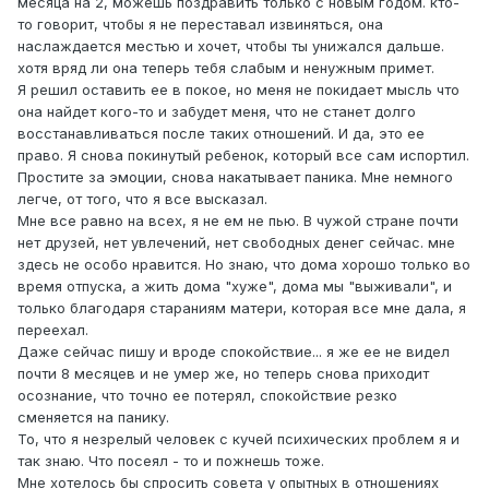
месяца на 2, можешь поздравить только с новым годом. кто-
то говорит, чтобы я не переставал извиняться, она
наслаждается местью и хочет, чтобы ты унижался дальше.
хотя вряд ли она теперь тебя слабым и ненужным примет.
Я решил оставить ее в покое, но меня не покидает мысль что
она найдет кого-то и забудет меня, что не станет долго
восстанавливаться после таких отношений. И да, это ее
право. Я снова покинутый ребенок, который все сам испортил.
Простите за эмоции, снова накатывает паника. Мне немного
легче, от того, что я все высказал.
Мне все равно на всех, я не ем не пью. В чужой стране почти
нет друзей, нет увлечений, нет свободных денег сейчас. мне
здесь не особо нравится. Но знаю, что дома хорошо только во
время отпуска, а жить дома "хуже", дома мы "выживали", и
только благодаря стараниям матери, которая все мне дала, я
переехал.
Даже сейчас пишу и вроде спокойствие... я же ее не видел
почти 8 месяцев и не умер же, но теперь снова приходит
осознание, что точно ее потерял, спокойствие резко
сменяется на панику.
То, что я незрелый человек с кучей психических проблем я и
так знаю. Что посеял - то и пожнешь тоже.
Мне хотелось бы спросить совета у опытных в отношениях