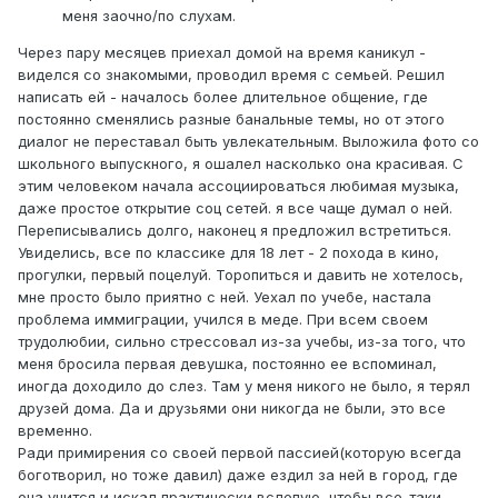
меня заочно/по слухам.
Через пару месяцев приехал домой на время каникул -
виделся со знакомыми, проводил время с семьей. Решил
написать ей - началось более длительное общение, где
постоянно сменялись разные банальные темы, но от этого
диалог не переставал быть увлекательным. Выложила фото со
школьного выпускного, я ошалел насколько она красивая. С
этим человеком начала ассоциироваться любимая музыка,
даже простое открытие соц сетей. я все чаще думал о ней.
Переписывались долго, наконец я предложил встретиться.
Увиделись, все по классике для 18 лет - 2 похода в кино,
прогулки, первый поцелуй. Торопиться и давить не хотелось,
мне просто было приятно с ней. Уехал по учебе, настала
проблема иммиграции, учился в меде. При всем своем
трудолюбии, сильно стрессовал из-за учебы, из-за того, что
меня бросила первая девушка, постоянно ее вспоминал,
иногда доходило до слез. Там у меня никого не было, я терял
друзей дома. Да и друзьями они никогда не были, это все
временно.
Ради примирения со своей первой пассией(которую всегда
боготворил, но тоже давил) даже ездил за ней в город, где
она учится и искал практически вслепую, чтобы все-таки