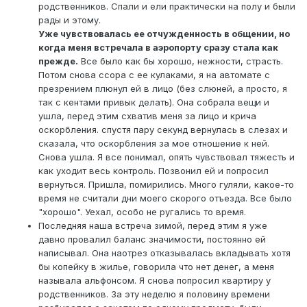
родственников. Спали и ели практически на полу и были
рады и этому.
Уже чувствовалась ее отчужденность в общении, но
когда меня встречала в аэропорту сразу стала как
прежде.
Все было как бы хорошо, нежности, страсть.
Потом снова ссора с ее кулаками, я на автомате с
презрением плюнул ей в лицо (без слюней, а просто, я
так с кентами привык делать). Она собрала вещи и
ушла, перед этим схватив меня за лицо и крича
оскорбления. спустя пару секунд вернулась в слезах и
сказала, что оскорбления за мое отношение к ней.
Снова ушла. Я все понимал, опять чувствовал тяжесть и
как уходит весь контроль. Позвонил ей и попросил
вернуться. Пришла, помирились. Много гуляли, какое-то
время не считали дни моего скорого отъезда. Все было
"хорошо". Уехал, особо не ругались то время.
Последняя наша встреча зимой, перед этим я уже
давно провалил баланс значимости, постоянно ей
написывал. Она наотрез отказывалась вкладывать хотя
бы копейку в жилье, говорила что нет денег, а меня
называла альфонсом. Я снова попросил квартиру у
родственников. За эту неделю я половину времени