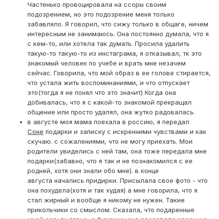
Частенько провоцировала на ссоры своим
подозрением, но это подозрение меня только
забавляло. Я говорил, что сижу только в общаге, ничем
интересным не занимаюсь. Она постоянно думала, что я
с кем-то, или хотела так думать. Просила удалить
такую-то такую-то из инстаграма, я отказывал, тк это
знакомый человек по учебе и врать мне незачем
сейчас. Говорила, что мой образ в ее голове стирается,
что устала жить воспоминаниями, и что отпускает
это(тогда я не понял что это значит) Когда она
добивалась, что я с какой-то знакомой прекращал
общение или просто удалял, она жутко радовалась.
в августе моя мама поехала в россию, я передал
Соне
подарки и записку с искренними чувствами и как
скучаю. с сожалениями, что не могу приехать. Мои
родители увиделись с ней там, она тоже передала мне
подарки(забавно, что я так и не познакомился с ее
родней, хотя они знали обо мне). в конце
августа начались придирки. Присылала свое фото - что
она похудела(хотя и так худая) а мне говорила, что я
стал жирный и вообще я никому не нужен. Такие
прикольчики со смыслом. Сказала, что подаренные