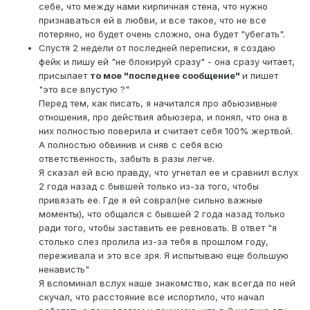
себе, что между нами кирпичная стена, что нужно
признаваться ей в любви, и все такое, что не все
потеряно, но будет очень сложно, она будет "убегать".
Спустя 2 недели от последней переписки, я создаю
фейк и пишу ей "не блокируй сразу" - она сразу читает,
присылает
то мое "последнее сообщение"
и пишет
"это все впустую ?"
Перед тем, как писать, я начитался про абьюзивные
отношения, про действия абьюзера, и понял, что она в
них полностью поверила и считает себя 100% жертвой.
А полностью обвинив и сняв с себя всю
ответственность, забыть в разы легче.
Я сказал ей всю правду, что угнетал ее и сравнил вслух
2 года назад с бывшей только из-за того, чтобы
привязать ее. Где я ей соврал(не сильно важные
моменты), что общался с бывшей 2 года назад только
ради того, чтобы заставить ее ревновать. В ответ "я
столько слез пролила из-за тебя в прошлом году,
переживала и это все зря. Я испытываю еще большую
ненависть"
Я вспоминал вслух наше знакомство, как всегда по ней
скучал, что расстояние все испортило, что начал