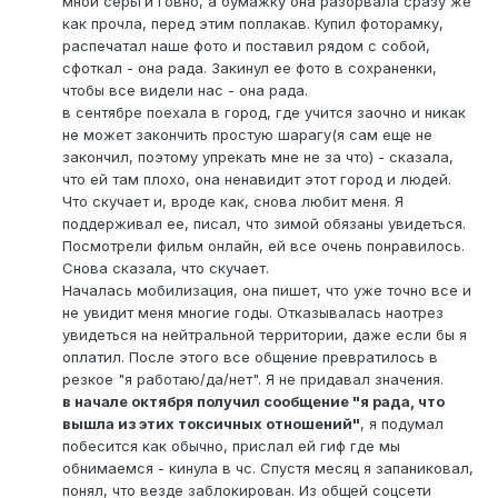
мной серьги говно, а бумажку она разорвала сразу же
как прочла, перед этим поплакав. Купил фоторамку,
распечатал наше фото и поставил рядом с собой,
сфоткал - она рада. Закинул ее фото в сохраненки,
чтобы все видели нас - она рада.
в сентябре поехала в город, где учится заочно и никак
не может закончить простую шарагу(я сам еще не
закончил, поэтому упрекать мне не за что) - сказала,
что ей там плохо, она ненавидит этот город и людей.
Что скучает и, вроде как, снова любит меня. Я
поддерживал ее, писал, что зимой обязаны увидеться.
Посмотрели фильм онлайн, ей все очень понравилось.
Снова сказала, что скучает.
Началась мобилизация, она пишет, что уже точно все и
не увидит меня многие годы. Отказывалась наотрез
увидеться на нейтральной территории, даже если бы я
оплатил. После этого все общение превратилось в
резкое "я работаю/да/нет". Я не придавал значения.
в начале октября получил сообщение "я рада, что
вышла из этих токсичных отношений"
, я подумал
побесится как обычно, прислал ей гиф где мы
обнимаемся - кинула в чс. Спустя месяц я запаниковал,
понял, что везде заблокирован. Из общей соцсети