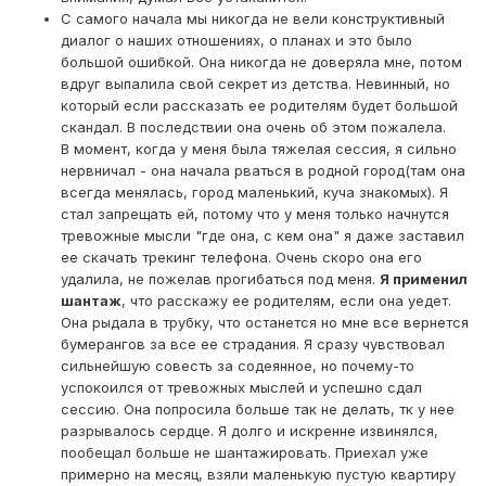
С самого начала мы никогда не вели конструктивный
диалог о наших отношениях, о планах и это было
большой ошибкой. Она никогда не доверяла мне, потом
вдруг выпалила свой секрет из детства. Невинный, но
который если рассказать ее родителям будет большой
скандал. В последствии она очень об этом пожалела.
В момент, когда у меня была тяжелая сессия, я сильно
нервничал - она начала рваться в родной город(там она
всегда менялась, город маленький, куча знакомых). Я
стал запрещать ей, потому что у меня только начнутся
тревожные мысли "где она, с кем она" я даже заставил
ее скачать трекинг телефона. Очень скоро она его
удалила, не пожелав прогибаться под меня.
Я применил
шантаж
, что расскажу ее родителям, если она уедет.
Она рыдала в трубку, что останется но мне все вернется
бумерангов за все ее страдания. Я сразу чувствовал
сильнейшую совесть за содеянное, но почему-то
успокоился от тревожных мыслей и успешно сдал
сессию. Она попросила больше так не делать, тк у нее
разрывалось сердце. Я долго и искренне извинялся,
пообещал больше не шантажировать. Приехал уже
примерно на месяц, взяли маленькую пустую квартиру