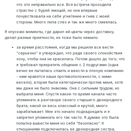
что это неправильно все. Вся встреча проходила
страстно с бурей эмоций, но она впервые
почувствовала на себе угнетение и гнев с моей
стороны. Много лила слез и так же много смеялась.
Я опускаю моменты, где дарил ей цветы через доставку,
делал разные приятности, их тоже было немало.
за время расстояния, когда мы решили все вести
"серьезно" я утверждал, что ради своего спокойствия
хочу, чтобы она не красилась. Потом дошло до того, что
я требовал прекратить общение с 2 подругами (одна
вечно ее пыталась спаить и ввести в плохую компанию
- нам нравятся наши противоположности, с ними
весело), вторая была категорически против меня, хотя
мы даже не было знакомы. Она с сильным трудом, но
выбрала меня. Спустя какое-то время начала часто
упоминать в разговоре своего старшего двоюродного
брата, какой он весь классный и крутой, много
зарабатывает. Мне это начало поднадоедать и я
запретил упоминать его так часто. Я думаю это была
попытка вывести меня из себя "безопасно". К
отношениям подключилась ее двоюродная сестра,