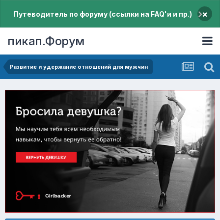
×
Путеводитель по форуму (ссылки на FAQ'и и пр.)
пикап.Форум
Pазвитие и удержание отношений для мужчин