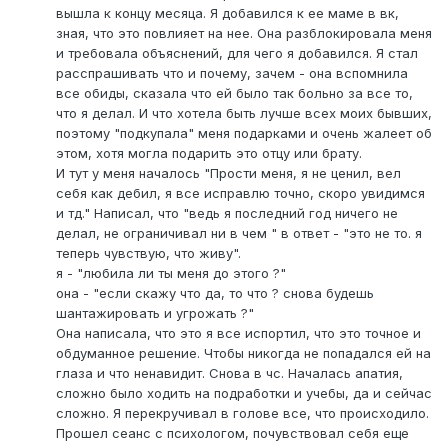
вышла к концу месяца. Я добавился к ее маме в вк,
зная, что это повлияет на нее. Она разблокировала меня
и требовала объяснений, для чего я добавился. Я стал
расспрашивать что и почему, зачем - она вспомнила
все обиды, сказала что ей было так больно за все то,
что я делал. И что хотела быть лучше всех моих бывших,
поэтому "подкупала" меня подарками и очень жалеет об
этом, хотя могла подарить это отцу или брату.
И тут у меня началось "Прости меня, я не ценил, вел
себя как дебил, я все исправлю точно, скоро увидимся
и тд." Написал, что "ведь я последний год ничего не
делал, не ограничивал ни в чем " в ответ - "это не то. я
теперь чувствую, что живу".
я - "любила ли ты меня до этого ?"
она - "если скажу что да, то что ? снова будешь
шантажировать и угрожать ?"
Она написала, что это я все испортил, что это точное и
обдуманное решение. Чтобы никогда не попадался ей на
глаза и что ненавидит. Снова в чс. Началась апатия,
сложно было ходить на подработки и учебы, да и сейчас
сложно. Я перекручивал в голове все, что происходило.
Прошел сеанс с психологом, почувствовал себя еще