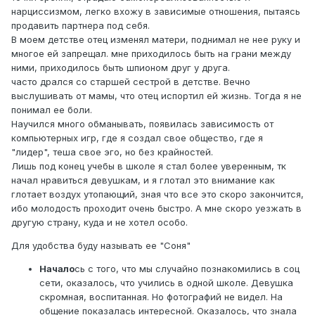
нарциссизмом, легко вхожу в зависимые отношения, пытаясь
продавить партнера под себя.
В моем детстве отец изменял матери, поднимал не нее руку и
многое ей запрещал. мне приходилось быть на грани между
ними, приходилось быть шпионом друг у друга.
часто дрался со старшей сестрой в детстве. Вечно
выслушивать от мамы, что отец испортил ей жизнь. Тогда я не
понимал ее боли.
Научился много обманывать, появилась зависимость от
компьютерных игр, где я создал свое общество, где я
"лидер", теша свое эго, но без крайностей.
Лишь под конец учебы в школе я стал более уверенным, тк
начал нравиться девушкам, и я глотал это внимание как
глотает воздух утопающий, зная что все это скоро закончится,
ибо молодость проходит очень быстро. А мне скоро уезжать в
другую страну, куда и не хотел особо.
Для удобства буду называть ее "Соня"
Начало
сь с того, что мы случайно познакомились в соц
сети, оказалось, что учились в одной школе. Девушка
скромная, воспитанная. Но фотографий не видел. На
общение показалась интересной. Оказалось, что знала