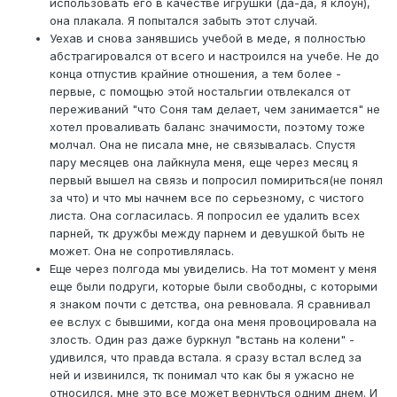
использовать его в качестве игрушки (да-да, я клоун),
она плакала. Я попытался забыть этот случай.
Уехав и снова занявшись учебой в меде, я полностью
абстрагировался от всего и настроился на учебе. Не до
конца отпустив крайние отношения, а тем более -
первые, с помощью этой ностальгии отвлекался от
переживаний "что Соня там делает, чем занимается" не
хотел проваливать баланс значимости, поэтому тоже
молчал. Она не писала мне, не связывалась. Спустя
пару месяцев она лайкнула меня, еще через месяц я
первый вышел на связь и попросил помириться(не понял
за что) и что мы начнем все по серьезному, с чистого
листа. Она согласилась. Я попросил ее удалить всех
парней, тк дружбы между парнем и девушкой быть не
может. Она не сопротивлялась.
Еще через полгода мы увиделись. На тот момент у меня
еще были подруги, которые были свободны, с которыми
я знаком почти с детства, она ревновала. Я сравнивал
ее вслух с бывшими, когда она меня провоцировала на
злость. Один раз даже буркнул "встань на колени" -
удивился, что правда встала. я сразу встал вслед за
ней и извинился, тк понимал что как бы я ужасно не
относился, мне это все может вернуться одним днем. И