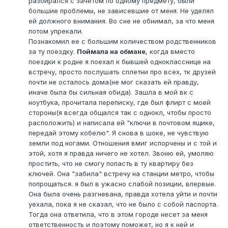
разбирался с зачетом по одному предмету, были
большие проблемы, не зависевшие от меня. Не уделял
ей должного внимания. Во сне не обнимал, за что меня
потом упрекали.
Познакомил ее с большим количеством родственников
за ту поездку.
Поймала на обмане
, когда вместо
поездки к родне я поехал к бывшей однокласснице на
встречу, просто послушать сплетни про всех, тк друзей
почти не осталось дома(не мог сказать ей правду,
иначе была бы сильная обида). Зашла в мой вк с
ноутбука, прочитала переписку, где был флирт с моей
стороны(я всегда общался так с однокл, чтобы просто
расположить) и написала ей "ключи в почтовом ящике,
передай этому кобелю". Я снова в шоке, не чувствую
земли под ногами. Отношения вмиг испорчены и с той и
этой, хотя я правда ничего не хотел. Звоню ей, умоляю
простить, что не смогу попасть в ту квартиру без
ключей. Она "забила" встречу на станции метро, чтобы
попрощаться. я был в ужасно слабой позиции, впервые.
Она была очень разгневана, правда хотела уйти и почти
уехала, пока я не сказал, что не было с собой паспорта.
Тогда она ответила, что в этом городе несет за меня
ответственность и поэтому поможет, но я к ней и