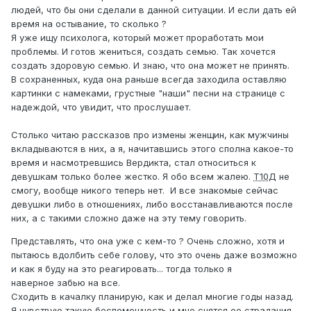
людей, что бы они сделали в данной ситуации. И если дать ей
время на остывание, то сколько ?
Я уже ищу психолога, который может проработать мои
проблемы. И готов жениться, создать семью. Так хочется
создать здоровую семью. И знаю, что она может не принять.
В сохраненных, куда она раньше всегда заходила оставляю
картинки с намеками, грустные "наши" песни на странице с
надеждой, что увидит, что прослушает.
Столько читаю рассказов про измены женщин, как мужчины
вкладываются в них, а я, начитавшись этого сполна какое-то
время и насмотревшись Вердикта, стал относиться к
девушкам только более жестко. Я обо всем жалею.
Т10Д
не
смогу, вообще никого теперь нет. И все знакомые сейчас
девушки либо в отношениях, либо восстанавливаются после
них, а с такими сложно даже на эту тему говорить.
Представлять, что она уже с кем-то ? Очень сложно, хотя и
пытаюсь вдолбить себе голову, что это очень даже возможно
и как я буду на это реагировать... тогда только я
наверное забью на все.
Сходить в качалку планирую, как и делал многие годы назад.
Я чувствую такую беспомощность и мне снятся ее страдания,