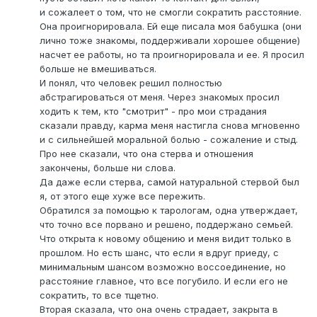
и сожалеет о том, что не смогли сократить расстояние.
Она проигнорировала. Ей еще писала моя бабушка (они
лично тоже знакомы, поддерживали хорошее общение)
насчет ее работы, но та проигнорировала и ее. Я просил
больше не вмешиваться.
И понял, что человек решил полностью
абстрагироваться от меня. Через знакомых просил
ходить к тем, кто "смотрит" - про мои страдания
сказали правду, карма меня настигла снова мгновенно
и с сильнейшей моральной болью - сожаление и стыд.
Про нее сказали, что она стерва и отношения
закончены, больше ни слова.
Да даже если стерва, самой натуральной стервой был
я, от этого еще хуже все пережить.
Обратился за помощью к тарологам, одна утверждает,
что точно все порвано и решено, поддержано семьей.
Что открыта к новому общению и меня видит только в
прошлом. Но есть шанс, что если я вдруг приеду, с
минимальным шансом возможно воссоединение, но
расстояние главное, что все погубило. И если его не
сократить, то все тщетно.
Вторая сказала, что она очень страдает, закрыта в