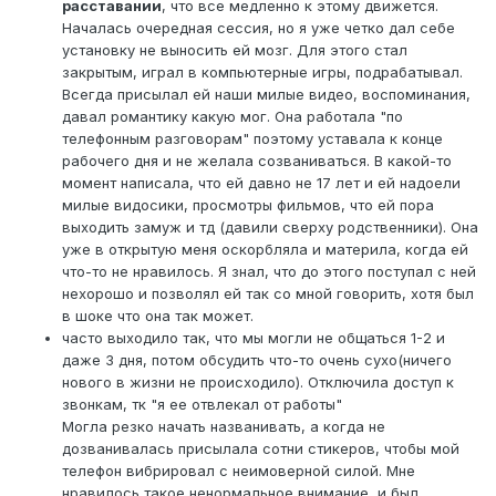
расставании
, что все медленно к этому движется.
Началась очередная сессия, но я уже четко дал себе
установку не выносить ей мозг. Для этого стал
закрытым, играл в компьютерные игры, подрабатывал.
Всегда присылал ей наши милые видео, воспоминания,
давал романтику какую мог. Она работала "по
телефонным разговорам" поэтому уставала к конце
рабочего дня и не желала созваниваться. В какой-то
момент написала, что ей давно не 17 лет и ей надоели
милые видосики, просмотры фильмов, что ей пора
выходить замуж и тд (давили сверху родственники). Она
уже в открытую меня оскорбляла и материла, когда ей
что-то не нравилось. Я знал, что до этого поступал с ней
нехорошо и позволял ей так со мной говорить, хотя был
в шоке что она так может.
часто выходило так, что мы могли не общаться 1-2 и
даже 3 дня, потом обсудить что-то очень сухо(ничего
нового в жизни не происходило). Отключила доступ к
звонкам, тк "я ее отвлекал от работы"
Могла резко начать названивать, а когда не
дозванивалась присылала сотни стикеров, чтобы мой
телефон вибрировал с неимоверной силой. Мне
нравилось такое ненормальное внимание, и был