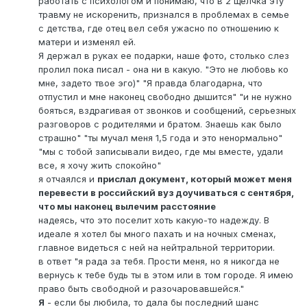
работать с психологом и понимаю, что в 2 щелчка эту
травму не искоренить, признался в проблемах в семье
с детства, где отец вел себя ужасно по отношению к
матери и изменял ей.
Я держал в руках ее подарки, наше фото, столько слез
пролил пока писал - она ни в какую. "Это не любовь ко
мне, задето твое эго)" "Я правда благодарна, что
отпустил и мне наконец свободно дышится" "и не нужно
бояться, вздрагивая от звонков и сообщений, серьезных
разговоров с родителями и братом. Знаешь как было
страшно" "ты мучал меня 1,5 года и это ненормально"
"мы с тобой записывали видео, где мы вместе, удали
все, я хочу жить спокойно"
я отчаялся и
прислал документ, который может меня
перевести в российский вуз доучиваться с сентября,
что мы наконец вылечим расстояние
надеясь, что это поселит хоть какую-то надежду. В
идеале я хотел бы много пахать и на ночных сменах,
главное видеться с ней на нейтральной территории.
в ответ "я рада за тебя. Прости меня, но я никогда не
вернусь к тебе будь ты в этом или в том городе. Я имею
право быть свободной и разочаровавшейся."
Я
- если бы любила, то дала бы последний шанс