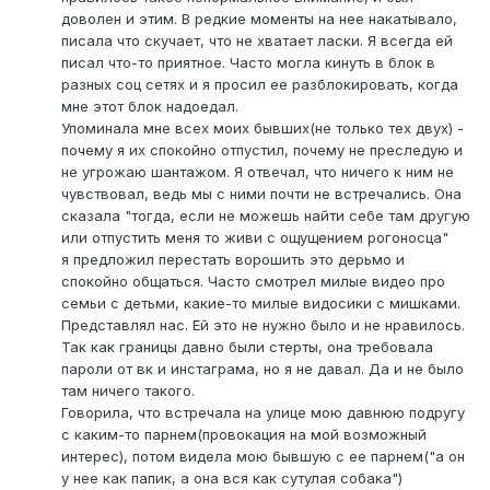
доволен и этим. В редкие моменты на нее накатывало,
писала что скучает, что не хватает ласки. Я всегда ей
писал что-то приятное. Часто могла кинуть в блок в
разных соц сетях и я просил ее разблокировать, когда
мне этот блок надоедал.
Упоминала мне всех моих бывших(не только тех двух) -
почему я их спокойно отпустил, почему не преследую и
не угрожаю шантажом. Я отвечал, что ничего к ним не
чувствовал, ведь мы с ними почти не встречались. Она
сказала "тогда, если не можешь найти себе там другую
или отпустить меня то живи с ощущением рогоносца"
я предложил перестать ворошить это дерьмо и
спокойно общаться. Часто смотрел милые видео про
семьи с детьми, какие-то милые видосики с мишками.
Представлял нас. Ей это не нужно было и не нравилось.
Так как границы давно были стерты, она требовала
пароли от вк и инстаграма, но я не давал. Да и не было
там ничего такого.
Говорила, что встречала на улице мою давнюю подругу
с каким-то парнем(провокация на мой возможный
интерес), потом видела мою бывшую с ее парнем("а он
у нее как папик, а она вся как сутулая собака")