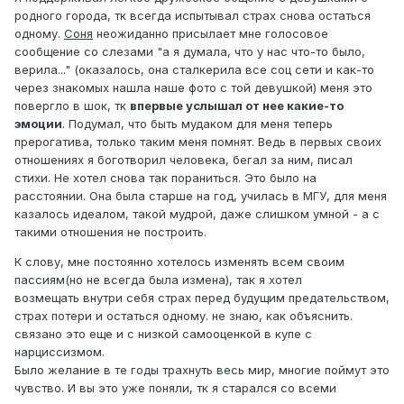
родного города, тк всегда испытывал страх снова остаться
одному.
Соня
неожиданно присылает мне голосовое
сообщение со слезами "а я думала, что у нас что-то было,
верила..." (оказалось, она сталкерила все соц сети и как-то
через знакомых нашла наше фото с той девушкой) меня это
повергло в шок, тк
впервые услышал от нее какие-то
эмоции
. Подумал, что быть мудаком для меня теперь
прерогатива, только таким меня помнят. Ведь в первых своих
отношениях я боготворил человека, бегал за ним, писал
стихи. Не хотел снова так пораниться. Это было на
расстоянии. Она была старше на год, училась в МГУ, для меня
казалось идеалом, такой мудрой, даже слишком умной - а с
такими отношения не построить.
К слову, мне постоянно хотелось изменять всем своим
пассиям(но не всегда была измена), так я хотел
возмещать внутри себя страх перед будущим предательством,
страх потери и остаться одному. не знаю, как объяснить.
связано это еще и с низкой самооценкой в купе с
нарциссизмом.
Было желание в те годы трахнуть весь мир, многие поймут это
чувство. И вы это уже поняли, тк я старался со всеми