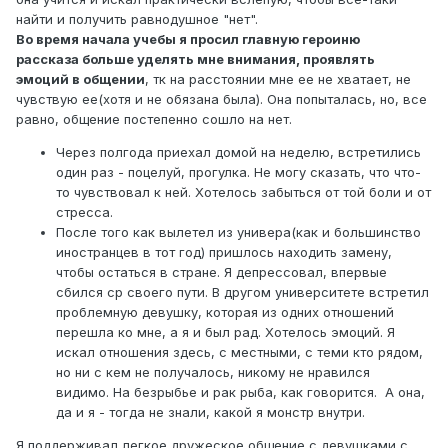
найти и получить равнодушное "нет".
Во время начала учебы я просил главную героиню
рассказа больше уделять мне внимания, проявлять
эмоций в общении
, тк на расстоянии мне ее не хватает, не
чувствую ее(хотя и не обязана была). Она попыталась, но, все
равно, общение постепенно сошло на нет.
Через полгода приехал домой на неделю, встретились
один раз - поцелуй, прогулка. Не могу сказать, что что-
то чувствовал к ней. Хотелось забыться от той боли и от
стресса.
После того как вылетел из универа(как и большинство
иностранцев в тот год) пришлось находить замену,
чтобы остаться в стране. Я депрессовал, впервые
сбился ср своего пути. В другом университете встретил
проблемную девушку, которая из одних отношений
перешла ко мне, а я и был рад. Хотелось эмоций. Я
искал отношения здесь, с местными, с теми кто рядом,
но ни с кем не получалось, никому не нравился
видимо. На безрыбье и рак рыба, как говорится. А она,
да и я - тогда не знали, какой я монстр внутри.
Я поддерживал легкое дружеское общение с девушками с