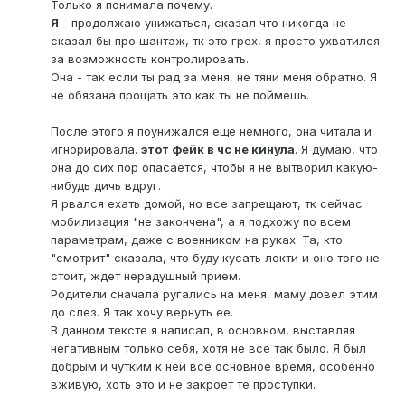
Только я понимала почему.
Я
- продолжаю унижаться, сказал что никогда не
сказал бы про шантаж, тк это грех, я просто ухватился
за возможность контролировать.
Она - так если ты рад за меня, не тяни меня обратно. Я
не обязана прощать это как ты не поймешь.
После этого я поунижался еще немного, она читала и
игнорировала.
этот фейк в чс не кинула
. Я думаю, что
она до сих пор опасается, чтобы я не вытворил какую-
нибудь дичь вдруг.
Я рвался ехать домой, но все запрещают, тк сейчас
мобилизация "не закончена", а я подхожу по всем
параметрам, даже с военником на руках. Та, кто
"смотрит" сказала, что буду кусать локти и оно того не
стоит, ждет нерадушный прием.
Родители сначала ругались на меня, маму довел этим
до слез. Я так хочу вернуть ее.
В данном тексте я написал, в основном, выставляя
негативным только себя, хотя не все так было. Я был
добрым и чутким к ней все основное время, особенно
вживую, хоть это и не закроет те проступки.