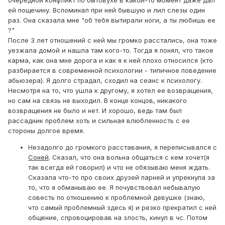
очередной конфликт по бытовухе в какой-то момент даже дал
ей пощечину. Вспоминал при ней бывшую и лил слезы один
раз. Она сказала мне "об тебя вытирали ноги, а ты любишь ее
?"
После 3 лет отношений с ней мы громко расстались, она тоже
уезжала домой и нашла там кого-то. Тогда я понял, что такое
карма, как она мне дорога и как я к ней плохо относился (кто
разбирается в современной психологии - типичное поведение
абьюзера). Я долго страдал, сходил на сеанс к психологу.
Несмотря на то, что ушла к другому, я хотел ее возвращения,
но сам на связь не выходил. В конце концов, никакого
возвращения не было и нет. И хорошо, ведь там был
рассадник проблем хоть и сильная влюбленность с ее
стороны долгое время.
Незадолго до громкого расставания, я переписывался с
Соней
. Сказал, что она вольна общаться с кем хочет(я
так всегда ей говорил) и что не обязываю меня ждать.
Сказала что-то про своих друзей парней и упрекнула за
то, что я обманываю ее. Я почувствовал небывалую
совесть по отношению к проблемной девушке (знаю,
что самый проблемный здесь я) и резко прекратил с ней
общение, спровоцировав на злость, кинул в чс. Потом